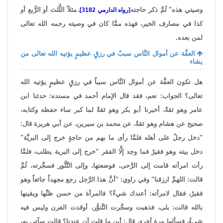
وصيتي هذه" ثُمَّ ذكر حاجته
مثلاً الثُّلث أو الرُّبع أو
[رواه الدارمي 3182].
كذا في مصارف الخير، فهذه ممَّا كان في وصيته رحمه الله تعالى
لمن بعده.
العفَّة عن أموال النَّاس سببٌ في رزقٍ عظيمٍ يؤتيه الله تعالى من
يشاء
هل تكون العفَّة عن أموال النَّاس سبباً في رزقٍ عظيمٍ يؤتيه الله
تعالى؟ الجواب: نعم، فقد قال الإمام أحمد في مسنده: حدثنا ابن
عامر وهو ثقةٌ، أخبرنا أبو بكر وهو ثقةٌ لما كبر ساء حفظه وكتابه،
صحيح عن هشام وهو ثقةٌ، عن محمد بن سيرين، عن أبي هريرة قال:
"دخل رجلٌ على أهله فلمَّا رأى ما بهم من حاجةٍ خرج إلى البريَّة"
دخل بيته وهو فقيرٌ فما وجد إلَّا الفقر "خرج إلى البرية يطلب، فلمَّا
رأت امرأته قامت إلى الرَّحى، فوضعتها، وإلى التَّنُّور فسجَّرته، ثُمَّ
قالت: اللهمَّ ارزقنا" وفي راوي: "أنَّ هذا الرَّجل رجع مجهداً جائعاً وهو
فقيرٌ، فقال لامرأته: أعندك شيءٌ؟ فالمرأة من حسن ظنِّها ويقينها
بالله قالت: بلى، فذهبت وسجَّرت التَّنوُّر، أوقدت الفرن وليس فيه
شيءٌ، فسألها مرة أخرى قال: أين ما قلت أن عندنا؟ قالت سآتي به،