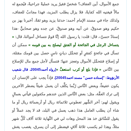
جمع الأموال، أين العفاف؟ شخصٌ فقيرٌ يريد عمليةً جراحيةً، فيُجمع له
مالاً فيغنيه الله كفايةً، فلا يزال يطلب المزيد، فهذا مجانبٌ للعفاف،
ولذلك جاء في مسند الإمام أحمد: حدثنا يزيد وهو ثقةٌ، أخبرنا بهز بن
حكيم وهو صدوقٌ، عن أبيه وهو صدوقٌ، عن جده وهو صحابيٌّ -هذا
إسنادٌ حسنٌ-، قال: قلت: يا رسول الله إنَّا قومٌ نتساءل أموالنا، قال:
يتساءل الرجل في الجائحة أو الفتق ليصلح به بين قومه
ممكن أن
تسأل في جائحةٍ كفقرٍ أو تتحمَّل دياتٍ ناسٍ حصل بين قومك مقتلة،
أو إصلاح فتتحمَّل الأموال وتعجز عنها؛ فتسأل لأجل جمع مال للإصلاح
بين النَّاس
فإذا بلغ أو كرب استعفَّ
[رواه أحمد20045، قال شعيب
فإذاً يجب على الإنسان أن
الأرنؤوط: "إسناده حسن" مسند احمد20045].
يكون عفيفاً، وبعض النَّاس رُبَّما يكلَّف أن يعمل شيئاً يضطر الآخرين
إلى ترك العفَّة، مثل: بعض النَّاس الذين عندهم مكفولين فيأتي بعمالٍ
ويقول لهم: آخر الشَّهر تعطوني ثلاثمائة ريال أو أربعمائة ريال أو ما
شاء أن يطلب العامل هذا ذهب يعمل في البلد، قد لا يجد عملاً أو
يقول للسَّائق خذ هذ المحل وهات لي في النِّهاية ثلاثة آلاف كُلَّ شهر
مثلاً، وهذا لم يكسب ثلاثةَ آلافٍ فيضطر إلى أن يسرق، يغصب يغش