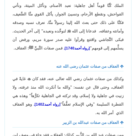
الملك كُنَّا قوماً أهل جاهلية: نعبد الأصنام، ونأكل الميتة، ونأتي
الفواحش، ونقطع الأرحام، ونسيئ الجوار، يأكل القوي منَّا الضَّعيف،
فكنَّا على ذلك حتى بعث الله إلينا رسولاً منَّا، نعرف نسبه وصدقه
وأمانته وعفافه، فدعانا إلى الله

لنوحِّده ونعبده" إلى آخر الحديث.
فبكى النَّجاشي واقتنع وقرأوا عليه صدر سورة مريم، ورفض أن
يسلِّمهم إلى قومهم"
فمن صفات النَّبيِّ ﷺ: العفاف.
[رواه أحمد1740].
العفاف من صفات عثمان رضى الله عنه
وكذلك من صفات عثمان رضي الله تعالى عنه، فقد كان

غايةً في
العفاف، وحتى قال عن نفسه: "والله ما أنكرت الله منذ عرفته، ولا
زنيت في جاهلية ولا إسلام، وقد تركته في الجاهلية تكرُّهاً" وهذه هي
الفطرة السليمة "وفي الإسلام تعفُّفاً"
وهو العفاف
[رواه أحمد1402].
الذي أمر الله به.
العفاف من صفات عبدالله بن الزبير
ومن صفات عبد الله بن الزُّبير كذلك: العفاف، فقد جاء في وصف ابن