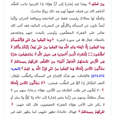
مِنْ فَضْلِهِ
وهذا فيه إشارةٌ إلى أنَّ هؤلاء إذا التزموا جانب العفَّة،
أغناهم الله من فضله، فيتهيأ لهم بعد ذلك زواجٌ مناسبٌ.
والعفَّة لها مجالاتٌ وليست فقط عن الفاحشة ومواقعة الحرام، وإنَّما
أيضاً تكون عن المسألة والتَّرفُّع عن المغريات المالية، فقد أثنى الله
تعالى على الفقراء المتعفِّفين، وأوصى بالبحث عنهم وتعاهدهم
بالعطاء، فقال

في سورة البقرة:
وَمَا تُنْفِقُوا مِنْ خَيْرٍ فَلِأَنْفُسِكُمْ
وَمَا تُنْفِقُونَ إِلَّا ابْتِغَاءَ وَجْهِ اللَّهِ وَمَا تُنْفِقُوا مِنْ خَيْرٍ يُوَفَّ إِلَيْكُمْ وَأَنْتُمْ لَا
تُظْلَمُونَ
۝
لِلْفُقَرَاءِ الَّذِينَ أُحْصِرُوا فِي سَبِيلِ اللَّهِ لَا يَسْتَطِيعُونَ ضَرْبًا
فِي الْأَرْضِ يَحْسَبُهُمُ الْجَاهِلُ أَغْنِيَاءَ مِنَ التَّعَفُّفِ تَعْرِفُهُمْ بِسِيمَاهُمْ لَا
يَسْأَلُونَ النَّاسَ إِلْحَافًا وَمَا تُنْفِقُوا مِنْ خَيْرٍ فَإِنَّ اللَّهَ بِهِ عَلِيمٌ
[البقرة:
فالإلحاف: هو شدَّة الإلحاح في المسألة والطَّلب، فيُقال:
272-273].
ألحف السَّائل إذا ألحَّ في الطَّلب، فمعنى:
لَا يَسْأَلُونَ النَّاسَ إِلْحَافًا
: لا يُلحِّون في طلب الصَّدقة من النَّاس، هؤلاء درجاتٌ منهم من لا
يسأل مطلقاً، ومنهم من رُبَّما يشير إشارةً إلى حاله ولا يُلحُّ ولا يمل أو
لا يكثر على الآخر، هؤلاء الفقراء الحقيقيون، قال الله عنهم:
تَعْرِفُهُمْ بِسِيمَاهُمْ
فهناك علاماتٌ تظهر عليهم، كما يظهر عليه في