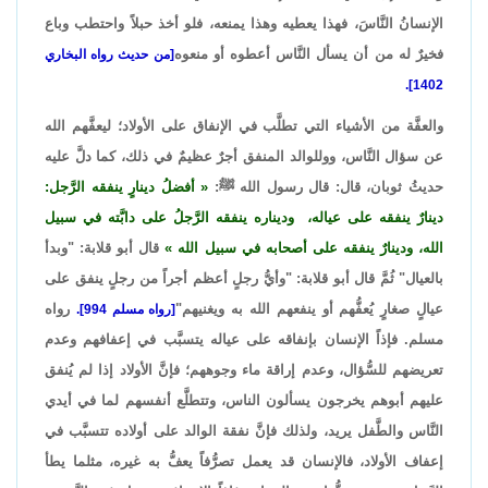
الإنسانُ النَّاسَ، فهذا يعطيه وهذا يمنعه، فلو أخذ حبلاً واحتطب وباع
فخيرٌ له من أن يسأل النَّاس أعطوه أو منعوه
[من حديث رواه البخاري
1402].
والعفَّة من الأشياء التي تطلَّب في الإنفاق على الأولاد؛ ليعفَّهم الله
عن سؤال النَّاس، ووللوالد المنفق أجرٌ عظيمٌ في ذلك، كما دلَّ عليه
حديثُ ثوبان، قال: قال رسول الله ﷺ:
أفضلُ دينارٍ ينفقه الرَّجل:
دينارٌ ينفقه على عياله، وديناره ينفقه الرَّجلُ على دابَّته في سبيل
الله، ودينارٌ ينفقه على أصحابه في سبيل الله
قال أبو قلابة: "وبدأ
بالعيال" ثُمَّ قال أبو قلابة: "وأيُّ رجلٍ أعظم أجراً من رجلٍ ينفق على
عيالٍ صغارٍ يُعفُّهم أو ينفعهم الله به ويغنيهم"
رواه
[رواه مسلم 994].
مسلم. فإذاً الإنسان بإنفاقه على عياله يتسبَّب في إعفافهم وعدم
تعريضهم للسُّؤال، وعدم إراقة ماء وجوههم؛ فإنَّ الأولاد إذا لم يُنفق
عليهم أبوهم يخرجون يسألون الناس، وتتطلَّع أنفسهم لما في أيدي
النَّاس والطَّفل يريد، ولذلك فإنَّ نفقة الوالد على أولاده تتسبَّب في
إعفاف الأولاد، فالإنسان قد يعمل تصرُّفاً يعفُّ به غيره، مثلما يطأ