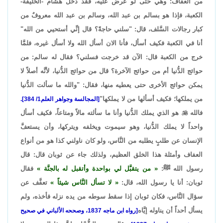
من العفاف: وهي حتى لو عُرض عليه، فقد دخل هشام -الخليفة-
الكعبة، فإذا هو بسالم بن عبد الله، وسالم بن عبد الله معروفٌ من
كبار رجالات السَّلف، قال: "سلني حاجةً؟ قال إنِّي أستحيي من الله"
أنا في الكعبة فكيف أسأل، فأنا الان أسأل الله ولا أسأل غيره، فلمَّا
خرج من الكعبة قال: الآن قد خرجت فسلني؟ فقال له سالم: من
حوائج الدُّنيا أم من حوائج الآخرة؟ قال من حوائج الدُّنيا، لأنَّه أصلاً لا
يمكن حوائج الأخرى حتى يعطيه منها، فقال: "والله ما سألت الدُّنيا
من يملكها؛ فكيف أسألها من لا يملكها"
[المجالسة وجواهر العلم1/ 384].
فالله

هو الذي يملك الدُّنيا وأنا ما سألته مالاً ومتاعاً، فكيف أسأل
واحداً لا يملك الدُّنيا، وهو سيموت ويخلفه ويتركها، وأن يستعفَّ
الإنسان عن طلبٍ يطلبه من النَّاس، ولو كان ناولني كذا هو من أنواع
العفاف وأمثلة هذا الخلق العظيم، ولذلك جاء عن ثوبان قال: قال
رسول الله ﷺ:
من يتقبَّل لي بواحدة وأتقبل له بالجنَّة
فقال
ثوبان: أنا يا رسول الله، قال:
لا تسأل النَّاس شيئاً
تعفَّف عن
سؤال النَّاس، فكان ثوبان إذا سقط سوطه من يده نزله فأخذه، ولم
يسأل أحداً أن يناوله إيَّاه
[رواه ابن ماجه 1837، وصححه الألباني في صحيح