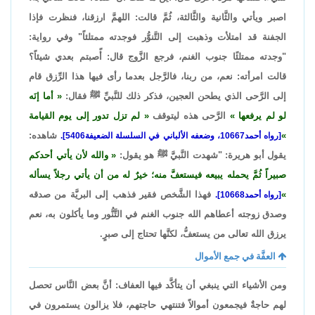
اصبر ويأتي والثَّانية والثَّالثة، ثُمَّ قالت: اللهمَّ ارزقنا، فنظرت فإذا
الجفنة قد امتلأت وذهبت إلى التَّنوُّر فوجدته ممتلئاً" وفي رواية:
"وجدته ممتلئًا جنوب الغنم، فرجع الزَّوج قال: أًصبتم بعدي شيئاً؟
قالت امرأته: نعم، من ربنا، فالرَّجل بعدما رأى فيها هذا الرِّزق قام
إلى الرَّحى الذي يطحن العجين، فذكر ذلك للنَّبيِّ ﷺ فقال:
أما إنَه
لو لم يرفعها
الرَّحى هذه ليتوقف
لم تزل تدور إلى يوم القيامة
شاهده:
[رواه أحمد10667، وضعفه الألباني في السلسلة الضعيفة5406].
يقول أبو هريرة: "شهدت النَّبيَّ ﷺ هو يقول:
والله لأن يأتي أحدكم
صبيراً ثُمَّ يحمله يبيعه فيستعفَّ منه؛ خيرٌ له من أن يأتي رجلاً يسأله
فهذا الشَّخص فقير فذهب إلى البريَّة من صدقه
[رواه أحمد10668].
وصدق زوجته أعطاهم الله جنوب الغنم في التَّنُّور وما يأكلون به، نعم
يرزق الله تعالى من يستعفُّ، لكنَّها تحتاج إلى صبرٍ.
العفَّة في جمع الأموال
ومن الأشياء التي ينبغي أن يتأكَّد فيها العفاف: أنَّ بعض النَّاس تحصل
لهم حاجةٌ فيجمعون أموالاً فتنتهي حاجتهم، فلا يزالون يستمرون في