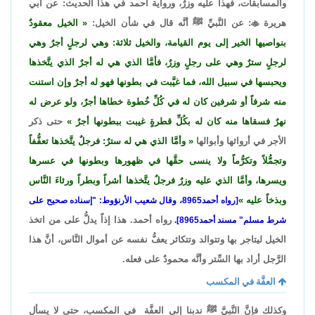
والمسابقات، فهذا عليه وزرٌ، ورواية أحمد في هذا الحديث: عن أبي
هريرة

: عن النَّبيِّ ﷺ أنَّه قال في شأن الخيل:
الخيل معقودٌ
بنواصيها الخير إلى يوم القيامة، والخيل ثلاثة: وهي لرجلٍ أجرٌ وهي
لرجلٍ سترٌ وهي على رجلٍ وزرٌ، فأمَّا الذي هي له أجرٌ الذي يتَّخذها
ويحبسها في سبيل الله، فما غيَّبت في بطونها فهو له أجرٌ وإن استنت
منه شرفاً أو شرفين كان له في كُلِّ خُطوة خطاها أجرٌ، ولو عرض له
نهرٌ فسقاها منه كان له بكُلِّ قطرةٍ غيبت ببطونها أجرٌ
حتى ذكر
الأجر في أرواثها وأبوالها
وأمَّا الذي هي له سترٌ: فرجلٌ يتَّخذها تعفُّفاً
وتجمُّلاً وتكرُّماً ولا ينسى حقَّها في ظهورها وبطونها في عسرها
ويسرها، وأمَّا الذي عليه وزرٌ فرجلٌ يتَّخذها أشراً وبطراً ورئاءَ النَّاس
وبذخاً عليه
[رواه أحمد8965، وقال شعيب الأرنؤوط: "إسناده صحيح على
رواه أحمد. هذا إذاً يدلُّ على من اتخذ
شرط مسلم" مسند أحمد8965].
الخيل ليتاجر بها وتتوالد وتتكاثر يعفُّ نفسه عن أموال النَّاس، أنَّ هذا
الرَّجل أراد بها السِّتر وأنَّه محمودٌ على فعله.
العفَّة في المكسب
وكذلك فإنَّ النَّبيَّ ﷺ ندبنا إلى العفَّة في المكسب، حتى لا يسأل