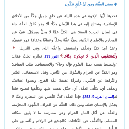
معنى العفَّة، ومن أيِّ خُلُقٍ تتكَّون
فحديثنا أيُّها الإخوة في هذه الليلة عن خلقٍ جميلٍ جدَّاً من الأخلاق
الإسلامية، ونحتاج إليه في هذا الزَّمان جدَّاً؛ ألا وهو: خُلقُ العفَّة، جاء
في لسان العرب: العفة: هي الكفُّ عمَّا لا يحلُّ ويجمُلُ، عفَّ عن
المحارم والأطماع الدَّنية، يعفُّ عفَّةً وعفَّاً وعفافًا وعفافةً فهو عفيفٌ،
وعفٌ أي: كفَّ وتعفَّف واستعفف وأعفَّه الله، وفي التَّنزيل:
وَلْيَسْتَعْفِفِ الَّذِينَ لَا يَجِدُونَ نِكَاحًا
فسَّره ثعلبٌ فقال:
[النور:33].
"وليضبط نفسه بمثل الصَّوم فإنَّه وجاءٌ" والاستعفاف: طلب العفاف؛
وهو الكفَّ عن الحرام والسُّؤال من النَّاس، وقيل الاستعفاف: الصَّبر
والنَّزاهة عن الشَّيء، وامرأةٌ عفيفةٌ عفَّة الفرج، ونسوةٌ عفائفٌ،
وتعفَّف أي: تكلَّف العفَّة، أي: حمَّل نفسه عليها وتكلَّفها لتصبح خلقاً
له
فإذاً العفَّة: كفُّ النَّفس عن المحارم وعمَّا لا
[لسان العرب9/ 253].
يجمُل بالإنسان فعله، ومن ذلك: العفَّة عن اقتراف الشَّهوة المحرَّمة،
والعفَّة عن أكل المال الحرام وعن ممارسة ما لا يليق بمكانة
المسلم، والتَّعفُّف عن الدَّناءات: كالجشع في الولائم والتَّسابق على
الطَّعام، والجشع في التَّجارة ومزاحمة صغار الكسبة في مجالاتهم