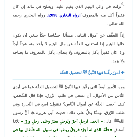
"أُنزلت في والي اليتيم الذي يقيم عليه، ويصلح في ماله إن كان
فقيراً أكل منه بالمعروف"
رواه البخاري رحمه
[رواه البخاري 2098].
الله تعالى.
إذاً التَّعفُّف عن أموال اليتامى مسألةٌ حسَّاسةٌ جدَّاً ينبغي أن يكون
حالها لليتيم إذا استغنى، العفَّة عن مال اليتيم لا يأخذ منه شيئاً أبداً
وإذا كان فقيراً يأكل بالمعروف ولا يتعدَّى، يأكل بالمعروف ما يحتاجه
ولا يزيد.
أمورٌ رغَّبنا فيها النَّبيُّ ﷺ لتحصيل العفَّة
ومن الأمور أيضاً التي رغَّبنا فيها النَّبيُّ ﷺ لتحصيل العفَّة عما في أيدي
النَّاس من الأموال، أن نسعى في طلب الرِّزق، فإذا قال الشَّخص:
كيف أحصل العفَّة عن أموال النَّاس؟ فنقول: اسع في التَّجارة وفي
طلب الرِّزق، وممَّا يدلُّ على ذلك: حديث أبي هريرة

أنَّ رسول
اللهﷺ قال:
الخيل لرجلٍ أجرٌ ولرجلٍ سترٌ وعلى رجلٍ وزرٌ
ثلاثةُ
أصنافٍ
فأمَّا الذي له أجرٌ: فرجلٌ ربطها في سبيل الله فأطال بها في