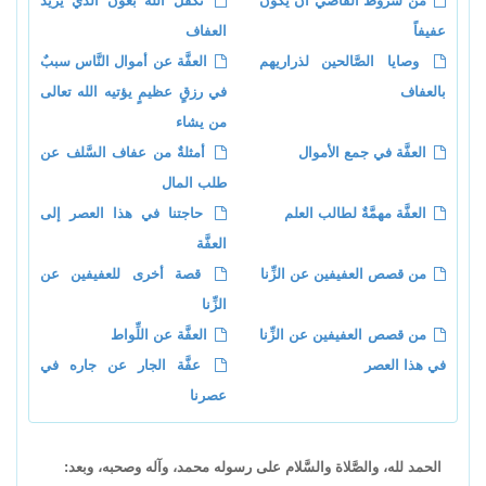
من شروط القاضي أن يكون
تكفَّل الله بعون الذي يريد
عفيفاً
العفاف
وصايا الصَّالحين لذراريهم
العفَّة عن أموال النَّاس سببٌ
بالعفاف
في رزقٍ عظيمٍ يؤتيه الله تعالى
من يشاء
العفَّة في جمع الأموال
أمثلةٌ من عفاف السَّلف عن
طلب المال
العفَّة مهمَّةٌ لطالب العلم
حاجتنا في هذا العصر إلى
العفَّة
من قصص العفيفين عن الزِّنا
قصة أخرى للعفيفين عن
الزِّنا
من قصص العفيفين عن الزِّنا
العفَّة عن اللِّواط
في هذا العصر
عفَّة الجار عن جاره في
عصرنا
الحمد لله، والصَّلاة والسَّلام على رسوله محمد، وآله وصحبه، وبعد: