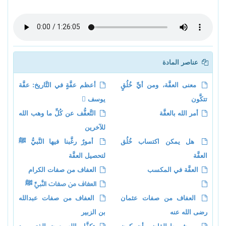
عناصر المادة
معنى العفَّة، ومن أيِّ خُلُقٍ
أعظم عفَّةٍ في التَّاريخ: عفَّة
تتكَّون
يوسف 
أمر الله بالعفَّة
التَّعفُّف عن كُلِّ ما وهب الله
للآخرين
هل يمكن اكتساب خُلُق
أمورٌ رغَّبنا فيها النَّبيُّ ﷺ
العفَّة
لتحصيل العفَّة
العفَّة في المكسب
العفاف من صفات الكرام
العفاف من صفات النَّبيِّ ﷺ
العفاف من صفات عثمان
العفاف من صفات عبدالله
رضى الله عنه
بن الزبير