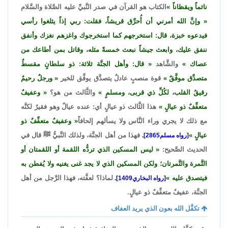
نائماً ويقظاناً
الكتاب هو القرآن في صدر النَّبيِّ عليه الصَّلاة والسَّلام
وإنَّ الله أمرني أن أُحرِّق قريشاً، فقلت: ربي إذاً يثلغوا رأسي
فيدعوه خبزة، قال: استخرجهم كما استخرجوك واغزهم نغزك وأنفق
ننفق عليك، وابعث جيشاً نبعث خمسةً مثله، وقاتل بمن أطاعك من
عصاك
والشَّاهد
قال: وأهل الجنَّة ثلاثة: ذو سلطانٍ مقسطٌ
متصدِّق موفَّقٌ
قوة منصبٍ عادلٌ يتصدَّق يوفَّق للخير
ورجلٌ رحيمٌ
رقيقُ القلب، لكُلِّ ذي قربى، ومسلمٍ
والثَّالث من هو؟
وعفيفٌ
متعفِّفٌ ذو عيالٍ
هذا الثَّالث ذو عيالٍ أي: عنده عيالٌ وهو فقيرٌ لكنَّه
مع ذلك لا يجري وراء النَّاس ولا يسألهم إلحافاً
وعفيفٌ متعفِّفٌ ذو
عيالٍ
فهذا من أهل الجنَّة، ولذلك النَّبيُّ ﷺ قال في
[رواه مسلم2865].
الحديث الصَّحيح:
ليس المسكين الذي تردُّه اللقمة أو اللقمتان أو
التَّمرة والتَّمرتان؛ ولكن المسكين الذي لا يجد غنى يغنيه ولا يُفطن به
فيتصدق عليه
لماذا؟ لعفَّته، فهذا الرَّجل من أهل
[رواه البخاري1409].
الجنَّة، عفيفٌ متعفِّفٌ ذو عيالٍ.
تكفَّل الله بعون الذي يريد العفاف