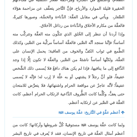
الحقيرة قليلة الموارد والأرباح، فإنَّ التَّاجر يتعفَّف عن مزاحمة هؤلاء
الصِّغار، ويأتي في مقابل العفَّة: الدَّناءة والخسَّة، وصورها كثيرةٌ،
فالعفَّة من مكارم الأخلاق والدَّناءة من رذائل الأخلاق.
وإذا أردنا أن ننظر إلى الخُلق الذي تتكَّون منه العفَّة وتتركَّب منه
أساساً؛ فإنَّنا سنجد أنَّه الصَّبر، فالعفَّة أساساً مركَّبة من الصَّبر، وكذلك
الطَّمع في ثواب الكفِّ والخوف من العاقبة؛ يحمل الإنسان على
العفَّة، ولكنَّها أساساً ناشئةٌ من الصَّبر، والعفَّة لا تكون إلَّا إذا وجد
الدَّافع إلى ما ينافيها، فإذا لم يكن هناك دافعٌ فلا يُسمى ذلك الشَّخص
عفيفاً، فلو أنَّ رجلاً لا يشتهي أو به علَّة لا إرب له؛ فإنَّه لا يُسمى
عفيفاً؛ لأنَّه عاجزٌ عن مواقعة الحرام واشتهائها، فلا يتعرَّض للامتحان
حتى يعفُّ، وكُلِّما كانت الظُّروف الدَّاعية لارتكاب الحرام أعظم، كانت
العفَّة في الصَّبر عن ارتكابه أعظم.
أعظم عفَّةٍ في التَّاريخ: عفَّة يوسف

ولما كانت عفَّة يوسف

مستوفيةً كُلَّ شروطها وأركانها؛ كانت من
أعظم أمثال العفَّة في تاريخ الإنسان، فقد لا يُعرف في تاريخ البشر