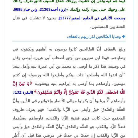
فيما هم فيه ولكن إن خشيت يروعك شعاع السَّيف فألق طرف ردائك
على وجهك حتى يبوء بإثمه وإثمك
[رواه أحمد21363، وابن حبان6685،
يعني: لا تشارك في قتال
وصححه الألباني في الجامع الصغير13777].
الفتنة بين المسلمين.
وصايا الصَّالحين لذراريهم بالعفاف
وبلغ بالعفاف أنَّ الصَّالحين كانوا يوصون به أهليهم ويكبتونه في
وصاياهم، فهذا ابن سيرين من أوثق أصحاب أبي هريرة أوصى وقال
في وصيته: هذا ذكر ما أوصى به محمد بن أبي عمرة بنيه وأهل بيته:
"أن اتقوا الله وأصلحوا ذات بينكم وأطيعوا الله ورسوله إن كنتم
مؤمنين، وأوصاهم بما أوصى به إبراهيم بنيه ويعقوب:
يَا بَنِيَّ إِنَّ
اللَّهَ اصْطَفَى لَكُمُ الدِّينَ فَلَا تَمُوتُنَّ إِلَّا وَأَنْتُمْ مُسْلِمُونَ
[البقرة:132].
وأوصاهم ألَّا يرغبوا أن يكونوا موالي للأنصار وإخوانهم في الدِّين، وأنَّ
العفَّة والصِّدق خيرٌ وأبقى من الزِّنا والكذب" فهو يعرف ظروف
المجتمع حيث كانت فيهم قضية الزِّنا والكذب، فأوصاهم بضدِّهما،
فضدُّ الزِّنا والكذب هو العفَّة والصِّدق "وأنَّ العفَّة والصِّدق خيرٌ وأبقى
من الزِّنا والكذب إن حدثَ بي حدثٌ في مرضي هذا قبل أن أُغيِّر