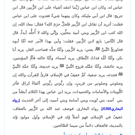
عباس له، وكان ابن عباس رُبَّما انتقد أشياء على ابن الزُّبير، قال ابن
جريج: قال ابن أبي مليكة، وكان بينهما شيءٌ فغدوت على ابن عباس
فقلت: أتريد أن تقاتل ابن الزُّبير فتُحلَّ حرَمَ الله؟ فقال: معاذ الله، إن
الله كتب ابن الزُّبير وبني أمية محلِّين، وإنِّي والله لا أُحلُّه أبداً، قال
قال النَّاس: بايع لابن الزُّبير، فقلت: وأين بهذا الأمر عنه أمَّا أبوه
فحاوريُّ النَّبيِّ ﷺ، يعني: يريد الزُّبير، وأمَّا جدُّه فصاحب الغار، يريد أبا
بكر، وأمَّا أمُّه فذاتُ النِّطاق، يريد أسماء، وأمَّا خالته فأمُّ المؤمنين،
يريد عائشة، وأمَّا عمَّتُه فزوج النَّبيِّ ﷺ يريد خديجة، وأمَّا عمَّة النَّبيِّ
ﷺ فجدته، يريد صفية، ثُمَّ عفيفٌ في الإسلام، قارئٌ للقرآن، والله إن
وصلوني وصلوني من قريبٍ، وإن ربُّوني ربُّوني أكفاءٌ كرامٌ، فآثر
التُّويتات والأسامات والحميدات، يريد ابن عباس بهذا الكلام أبطناً من
بني أسد، بني تُويت وبني أسامة وبني أسيد، إلى آخر الحديث
[رواه
رواه البخاري. فوصف عبد الله بن الزُّبير بالعفاف:
البخاري4388].
عفيفٌ في الإسلام، فهو أصلاً وُلد في الإسلام، وأول مولود وُلد
بالمدينة، فالعفاف دائماً من سيما الصَّالحين.