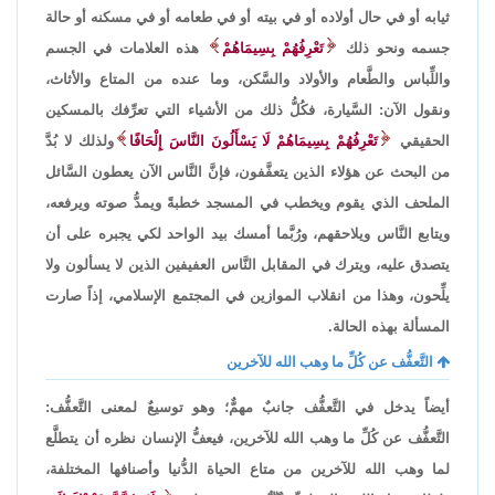
ثيابه أو في حال أولاده أو في بيته أو في طعامه أو في مسكنه أو حالة
جسمه ونحو ذلك
تَعْرِفُهُمْ بِسِيمَاهُمْ
هذه العلامات في الجسم
واللِّباس والطَّعام والأولاد والسَّكن، وما عنده من المتاع والأثاث،
ونقول الآن: السَّيارة، فكُلُّ ذلك من الأشياء التي تعرِّفك بالمسكين
الحقيقي
تَعْرِفُهُمْ بِسِيمَاهُمْ لَا يَسْأَلُونَ النَّاسَ إِلْحَافًا
ولذلك لا بُدَّ
من البحث عن هؤلاء الذين يتعفَّفون، فإنَّ النَّاس الآن يعطون السَّائل
الملحف الذي يقوم ويخطب في المسجد خطبةً ويمدُّ صوته ويرفعه،
ويتابع النَّاس ويلاحقهم، ورُبَّما أمسك بيد الواحد لكي يجبره على أن
يتصدق عليه، ويترك في المقابل النَّاس العفيفين الذين لا يسألون ولا
يلِّحون، وهذا من انقلاب الموازين في المجتمع الإسلامي، إذاً صارت
المسألة بهذه الحالة.
التَّعفُّف عن كُلِّ ما وهب الله للآخرين
أيضاً يدخل في التَّعفُّف جانبٌ مهمٌّ؛ وهو توسيعٌ لمعنى التَّعفُّف:
التَّعفُّف عن كُلِّ ما وهب الله للآخرين، فيعفُّ الإنسان نظره أن يتطلَّع
لما وهب الله للآخرين من متاع الحياة الدُّنيا وأصنافها المختلفة،