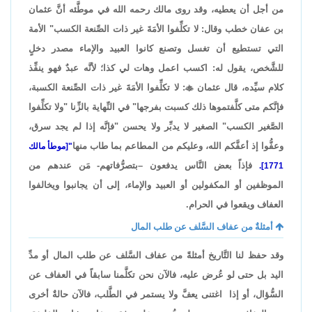
من أجل أن يعطيه، وقد روى مالك رحمه الله في موطَّئه أنَّ عثمان
بن عفان خطب وقال: لا تكلِّفوا الأمَةَ غير ذات الصِّنعة الكسب" الأمة
التي تستطيع أن تغسل وتصنع كانوا العبيد والإماء مصدر دخلٍ
للشَّخص، يقول له: اكسب اعمل وهات لي كذا؛ لأنَّه عبدٌ فهو ينفِّذ
كلام سيِّده، قال عثمان

: لا تكلِّفوا الأمَةَ غير ذات الصِّنعة الكسبة،
فإنَّكم متى كلَّفتموها ذلك كسبت بفرجها" في النِّهاية بالزِّنا "ولا تكلِّفوا
الصَّغير الكسب" الصغير لا يدبِّر ولا يحسن "فإنَّه إذا لم يجد سرق،
وعفُّوا إذ أعفَّكم الله، وعليكم من المطاعم بما طاب منها
"[موطأ مالك
فإذاً بعض النَّاس يدفعون –بتصرُّفاتهم- مَن عندهم من
1771].
الموظفين أو المكفولين أو العبيد والإماء، إلى أن يجانبوا ويخالفوا
العفاف ويقعوا في الحرام.
أمثلةٌ من عفاف السَّلف عن طلب المال
وقد حفظ لنا التَّاريخ أمثلةً من عفاف السَّلف عن طلب المال أو مدِّ
اليد بل حتى لو عُرض عليه، فالآن نحن تكلَّمنا سابقاً في العفاف عن
السُّؤال، أو إذا اغتنى يعفَّ ولا يستمر في الطَّلب، فالآن حالةٌ أخرى