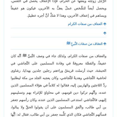
الرَّجل زوجته ويعفُّها عن الحرام، فإذاً الإعفاف يحصل في النَّفس،
ويحصل أيضاً للشَّخص عملٌ يعفُّ به الآخرين، فيكون هو عفيفاً
ويساهم في إعفاف الآخرين، وهذا لا شكَّ أنَّ أجره عظيمٌ.
العفاف من صفات الكرام
العفاف من صفات النَّبيِّ ﷺ
والعفاف من صفات الكرام، ولذلك جاء في وصف النَّبيِّ ﷺ أنَّه كان
عفيفاً، والقصَّة معروفةٌ في وفادة المسلمين على النَّجاشي في
الحبشة، حيث أرسلت قريشٌ وراءهم رجلين جلدين بهدايا، رشاوى
لحاشية النَّجاشي وهديةٌ للنَّجاشي، وكان يعجبه الجلد من مكة ليطلبوا
ردَّ اللاجئين والهاربين إليه، فقالوا له كلاماً في هؤلاء المسلمين الذين
عنده، وأنَّهم تركوا دين قومهم، في محاولةٍ للإغراء بهم وتسليمهم
إليهم، فالنَّجاشي استدعى المسلمين الذين عنده، وكان رأسهم جعفر
بن أبي طالب، واتَّفق المسلمون على أن يقولوا الحقَّ ولا يبالوا،
فسألهم النَّجاشي فكان الذي كلَّمه جعفر بن أبي طالب، فقال له: أيُّها