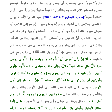
حليماً" فهماً: حتى يستطيع أن ينظر ويستنبط الحكم، حليماً: فيتسع
صدره لسماع كلام الخصوم والنَّاس "عفيفاً صليباً" وشديداً في الدِّين
"عالماً سؤلاً"
عن العلم؛ لأنَّه لا يزال
[صحيح البخاري6/ 2619- 2620].
القاضي يتعرَّض إلى أشياء مستجدَّة يحتاج فيها الرُّجوع إلى الكتب أو
سؤال غيره، فالعفَّة إذاً من أمثل صفات القُضاة وأهمها، وقد جاء في
الحديث الصَّحيح أنَّ العفيف من أصناف النَّاس الذين يدخلون الجنَّة،
وذلك في الحديث الذي رواه مسلم رحمه الله تعالى في صحيحه، عن
عياض بن حمار المجاشعي

أنَّ رسول الله ﷺ قال ذات يومٍ في
خطبته:
ألا إنَّ ربِّي أمرني أن أعلِّمكم ما جهلتم، ممَّا علَّمني يومي
هذا: كُلُّ مالٍ نحلتُه عبداً حلالٌ، وإنِّي خلقت عبادي حنفاء كُلَّهم وإنَّهم
أتتهم الشَّياطين فاجتالتهم عن دينهم وحرَّمتْ عليهم ما أحللتُ لهم،
وأمرتْهم أن يشركوا بي ما لم أنزِّل به سلطاناً، وإنَّ الله نظر إلى أهل
الأرض
يعني: قبل البعثة نظر الله إلى أهل الأرض والله ينظر،
والنَّظر من صفات الله تعالى
فمقتهم عربهم وعجمهم إلَّا بقايا من
أهل الكتاب
مثل ورقة بن نوفل ممَّن بقوا على التَّوحيد
وقال إنَّما
بعثتُك لأبتليك وأبتلي بك، وأنزلت عليك كتاباً لا يغسله الماء، تقرأه