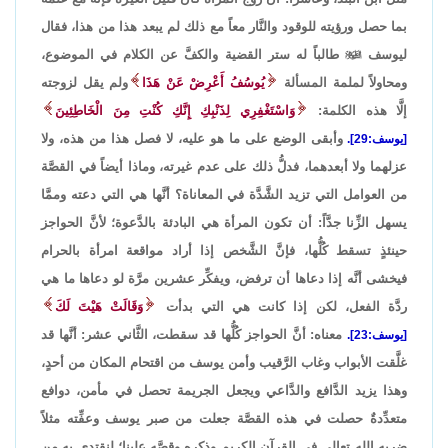
بما حصل ورؤيته للوقود والنَّار معاً مع ذلك لم يبعد هذا من هذا، فقال
ليوسف

طالباً له ستر القضية والكفَّ عن الكلام في الموضوع،
ومحاولاً لملمة المسألة
يُوسُفُ أَعْرِضْ عَنْ هَذَا
ولم يقل لزوجته
إلَّا هذه الكلمة:
وَاسْتَغْفِرِي لِذَنْبِكِ إِنَّكِ كُنْتِ مِنَ الْخَاطِئِينَ
وأبقى الوضع على ما هو عليه، لا فصل هذا من هذه، ولا
[يوسف:29].
عزلهما ولا أبعدهما، فدلُّ ذلك على عدم غيرته، وماذا أيضاً في القصَّة
من العوامل التي تزيد الشَّدَّة في المعاناة؟ أنَّها هي التي دعته وممَّا
يسهل الزِّنا جدَّاً: أن تكون المرأة هي البادئة بالدَّعوة؛ لأنَّ الحواجز
حينئذٍ تسقط كُلُّها، فإنَّ الشَّخص إذا أراد مواقعة امرأة بالحرام
فيخشى أنَّه إذا دعاها أن ترفض، ويفكِّر عشرين مرَّة لو دعاها ما هي
ردَّة الفعل، لكن إذا كانت هي التي بدأت
وَقَالَتْ هَيْتَ لَكَ
معناه: أنَّ الحواجز كُلُّها قد سقطت، الثَّاني عشر: أنَّها قد
[يوسف:23].
غلَّقت الأبواب وغاب الرَّقيب وأمن يوسف من اقتحام المكان من أحدٍ،
وهذا يزيد الدَّافع والدَّاعي ويجعل الجريمة تحصل في مأمن، دوافع
متعدِّدةٌ حصلت في هذه القصَّة جعلت من صبر يوسف وعفِّته مثلاً
ضربه الله تعالى في القرآن الكريم وذكره وقصَّه علينا؛ لنقتدي به من