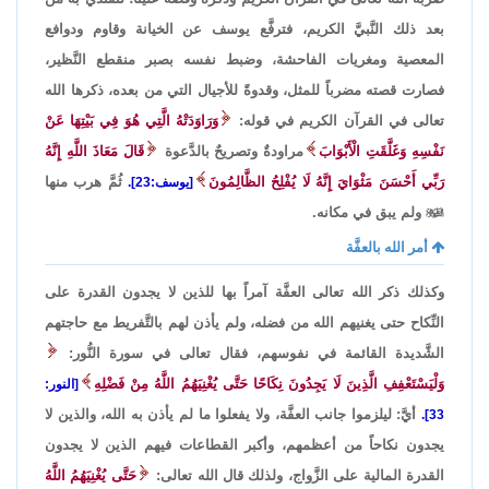
بعد ذلك النَّبيَّ الكريم، فترفَّع يوسف عن الخيانة وقاوم ودوافع
المعصية ومغريات الفاحشة، وضبط نفسه بصبر منقطع النَّظير،
فصارت قصته مضرباً للمثل، وقدوةً للأجيال التي من بعده، ذكرها الله
تعالى في القرآن الكريم في قوله:
وَرَاوَدَتْهُ الَّتِي هُوَ فِي بَيْتِهَا عَنْ
نَفْسِهِ وَغَلَّقَتِ الْأَبْوَابَ
مراودةٌ وتصريحٌ بالدَّعوة
قَالَ مَعَاذَ اللَّهِ إِنَّهُ
رَبِّي أَحْسَنَ مَثْوَايَ إِنَّهُ لَا يُفْلِحُ الظَّالِمُونَ
ثُمَّ هرب منها
[يوسف:23].

ولم يبق في مكانه.
أمر الله بالعفَّة
وكذلك ذكر الله تعالى العفَّة آمراً بها للذين لا يجدون القدرة على
النِّكاح حتى يغنيهم الله من فضله، ولم يأذن لهم بالتَّفريط مع حاجتهم
الشَّديدة القائمة في نفوسهم، فقال تعالى في سورة النُّور:
وَلْيَسْتَعْفِفِ الَّذِينَ لَا يَجِدُونَ نِكَاحًا حَتَّى يُغْنِيَهُمُ اللَّهُ مِنْ فَضْلِهِ
[النور:
أيَّ: ليلزموا جانب العفَّة، ولا يفعلوا ما لم يأذن به الله، والذين لا
33].
يجدون نكاحاً من أعظمهم، وأكبر القطاعات فيهم الذين لا يجدون
القدرة المالية على الزَّواج، ولذلك قال الله تعالى:
حَتَّى يُغْنِيَهُمُ اللَّهُ