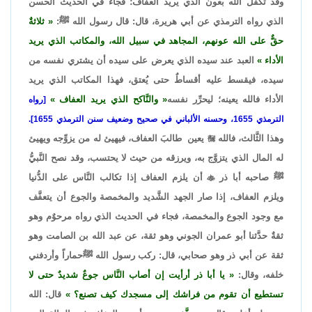
وقد تكفَّل الله بعون الذي يريد العفاف؛ فجاء في الحديث الحسن
الذي رواه الترمذي عن أبي هريرة، قال: قال رسول الله ﷺ:
ثلاثةٌ
حقٌّ على الله عونهم، المجاهد في سبيل الله، والمكاتب الذي يريد
الأداء
العبد عند سيده الذي يعرض على سيده أن يشتري نفسه من
سيده، فيقسط عليه أقساطٌ حتى يُعتق، فهذا المكاتب الذي يريد
الأداء فالله يعينه؛ ليحرِّر نفسه
والنَّاكح الذي يريد العفاف
[رواه
الترمذي 1655، وحسنه الألباني في صحيح وضعيف سنن الترمذي 1655].
وهذا الثَّالث، فالله

يعين طالبَ العفاف، فيهيئ له من يزوِّجه ويهيئ
له المال الذي يتزوَّج به، ويرزقه من حيث لا يحتسب، وقد نصح النَّبيُّ
ﷺ صاحبه أبا ذر

أن يلزم العفاف إذا تكالب النَّاس على الدُّنيا
ويلزم العفاف، إذا صار الجهد الشَّديد والمخمصة والجوع أن يتعفَّف
مع وجود الجوع والمخمصة، فجاء في الحديث الذي رواه مرحوٌم وهو
ثقةٌ حدَّثنا أبو عمران الجوني وهو ثقة، عن عبد الله بن الصامت وهو
ثقة عن أبي ذر وهو صحابي، قال: ركب رسول الله ﷺحماراً وأردفني
خلفه، وقال:
يا أبا ذر أرأيت إن أصاب النَّاس جوعٌ شديدٌ حتى لا
تستطيع أن تقوم من فراشك إلى مسجدك كيف تصنع؟
قال: الله