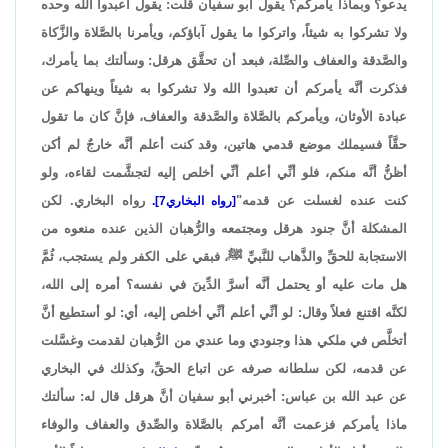
يدعو؟ وبماذا يأمركم؟ يقول أبو سفيان قلت: يقول اعبدوا الله وحده
ولا تشركوا به شيئاً، واتركوا ما يقول آباؤكم، ويأمرنا بالصَّلاة والزَّكاة
والصَّدقة والعفاف والصِّلة، فبعد أن تحقَّق هرقل: وسألتك بما يأمرك،
فذكرت أنَّه يأمركم أن تعبدوا الله ولا تشركوا به شيئاً وينهاكم عن
عبادة الأوثان، ويأمركم بالصَّلاة والصَّدقة والعفاف، فإنَّ كان ما تقول
حقَّاً فسيملك موضع قدمي هاتين، وقد كنت أعلم أنَّه خارجٌ لم أكن
أظنُّ أنَّه منكم، فلو أنِّي أعلم أنِّي أخلص إليه لتجشَّمت لقاءه، ولو
كنت عنده لغسلت عن قدمه"
رواه البخاري. لكن
[رواه البخاري7].
المشكلة أنَّ جنود هرقل ومجتمعه والرُّهبان الذين عنده منعوه من
الاستجابة للحقِّ والذَّهاب للنَّبيِّ ﷺ، فبقي على الكفر ولم يستجب، ثُمَّ
هل مات عليه أو يحتمل أنَّه أسرَّ الدِّينَ في نفسه؟ أمره إلى الله،
لكنَّه اقتنع فعلاً وقال: لو أنِّي أعلم أنِّي أخلص إليه، أي: لو أستطيع أنَّ
أتخلَّص في ملكي هذا وجنودي وما عندي من الرُّهبان لقدمت وغسَّلت
عن قدمه، لكن سلطانه صرفه عن اتباع الحقِّ، وكذلك في البخاري
عن عبد الله بن عباس: أخبرني أبو سفيان أنَّ هرقل قال له: سألتك
ماذا يأمركم فزعمت أنَّه أمركم بالصَّلاة والصِّدق والعفاف والوفاء