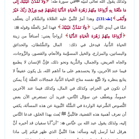
ولذلك يقول الله تعالى لنبيِّه ﷺفي سورة طه:
وَلَا تَمُدَّنَّ عَيْنَيْكَ إِلَى
مَا مَتَّعْنَا بِهِ أَزْوَاجًا مِنْهُمْ زَهْرَةَ الْحَيَاةِ الدُّنْيَا لِنَفْتِنَهُمْ فِيهِ وَرِزْقُ رَبِّكَ خَيْرٌ
وَأَبْقَى
وهذا أمرٌ للنَّبيِّ عليه الصَّلاة والسَّلام أن يتعفَّف
[طه:131].
عمَّا في أيدي النَّاس:
وَلَا تَمُدَّنَّ عَيْنَيْكَ
فهذا أمرٌ بالعفَّة وقوله

:
أَزْوَاجًا مِنْهُمْ زَهْرَةَ الْحَيَاةِ الدُّنْيَا
أزواجاً يعني: أصنافاً من زينة
الحياة الدُّنيا، فيدخل في ذلك: المال والسُّلطان، والحدائق
والبساتين، والمزارع، والخيل المسوَّمة والأنعام، والقصور، والزَّوجات،
والجاه العريض، والجمال، والذُّرية ونحو ذلك، فإنَّ الإنسان لا يطمع
فيما عند الآخرين، ولا يحسدهم على ما آتاهم الله، بل يكون عفيفاً لا
يتابع بنظره ولا تتَّبَّع نفسه متاع الحياة الدُّنيا، فمجالات العفَّة إذاً يمكن
أن تكون في الحرام، وكذلك في المال، وكذلك فيما عند الآخرين
عموماً، ويتعفَّف عن سؤال النَّاس، فنريد أن نستعرض الآن بعض
النُّصوص الشَّرعية الواردة في السُّنَّة النَّبوية عن هذه المسألة، يكفي
أن نعرف أهمية هذه القضية، فالنَّبيُّ ﷺ بُعث بهذا الخلق، فدعا النَّاس
إليه، ولذلك يقول عبد الله بن عبَّاس

: "أن َّأبا سفيان قد أخبره أنَّ
هرقل لما أرسل إليه وسأله: هذا النَّبيُّ الذي ظهر فيكم إلى ماذا