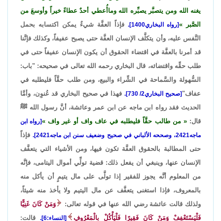
يغنه الله ومن يتصبَّر يصبِّره الله وماأُعطي أحدٌ عطاءً خيراً وأوسعَ من
الصَّبر
فإذاً العفَّة شيءٌ يمكن اكتسابه بحمل
[رواه البخاري1400].
النَّفس عليه، وأن يتكلَّف الإنسان العفَّة حتى يصبح عفيفاً، وكذلك فإنَّنا
قد أمرنا بالعفَّة في اقتضاء الحقوق أن يكون الإنسان عفيفاً حتى في
طلب حقِّه واقتضائه، قال البخاري رحمه الله تعالى في صحيحه: "باب:
السُّهولة والسَّماحة في الشِّراء والبيع، ومن طلب حقَّاً فليطلبه في
عفاف"
فهذا في صحيح البخاري قد عُنوِن، وأمَّا
[صحيح البخاري2/ 730].
الحديث فقد رواه ابن ماجه عن ابن عمر وعائشة، أنَّ رسول الله ﷺ
قال:
من طالب حقَّاً فليطلبه في عاف واف أو غير واف
[رواه ابن
فإذاً
ماجه2421، وصححه الألباني في صحيح وضعيف سنن ابن ماجه2421].
حتى المطالبة بالحقوق العفَّة تكون فيها، ومن الأشياء التي يتعفَّف
الإنسان عنها، وينبغي أن يفعل ذلك: قضية تولِّي أموال اليتامى، فإنَّه
من المعلوم أنَّه يجوز للفقير إذا تولَّى على مال يتيمٍ أن يأكل منه
بالمعروف، فإذا استغنى يتعفَّف عن مال اليتيم ولا يأخذ منه شيئاً،
ولذلك قالت عائشة رضي الله عنها في قوله تعالى:
وَمَنْ كَانَ غَنِيًّا
فَلْيَسْتَعْفِفْ وَمَنْ كَانَ فَقِيرًا فَلْيَأْكُلْ بِالْمَعْرُوفِ
قالت:
[النساء:6].