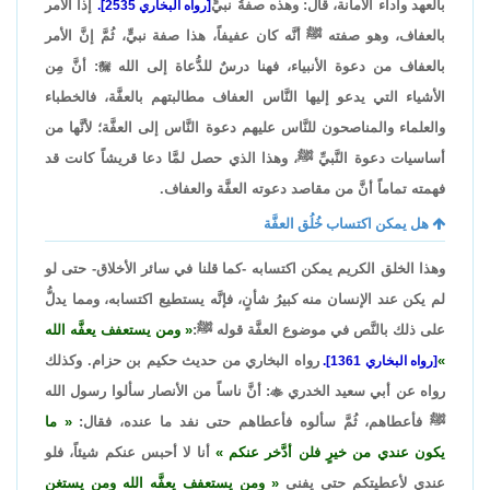
بالعهد وأداء الأمانة، قال: وهذه صفةُ نبيٍّ
إذاً الأمر
[رواه البخاري 2535].
بالعفاف، وهو صفته ﷺ أنَّه كان عفيفاً، هذا صفة نبيٍّ، ثُمَّ إنَّ الأمر
بالعفاف من دعوة الأنبياء، فهنا درسٌ للدُّعاة إلى الله

: أنَّ مِن
الأشياء التي يدعو إليها النَّاس العفاف مطالبتهم بالعفَّة، فالخطباء
والعلماء والمناصحون للنَّاس عليهم دعوة النَّاس إلى العفَّة؛ لأنَّها من
أساسيات دعوة النَّبيِّ ﷺ، وهذا الذي حصل لمَّا دعا قريشاً كانت قد
فهمته تماماً أنَّ من مقاصد دعوته العفَّة والعفاف.
هل يمكن اكتساب خُلُق العفَّة
وهذا الخلق الكريم يمكن اكتسابه -كما قلنا في سائر الأخلاق- حتى لو
لم يكن عند الإنسان منه كبيرُ شأنٍ، فإنَّه يستطيع اكتسابه، ومما يدلُّ
على ذلك بالنَّص في موضوع العفَّة قوله ﷺ:
ومن يستعفف يعفَّه الله
رواه البخاري من حديث حكيم بن حزام. وكذلك
[رواه البخاري 1361].
رواه عن أبي سعيد الخدري

: أنَّ ناساً من الأنصار سألوا رسول الله
ﷺ فأعطاهم، ثُمَّ سألوه فأعطاهم حتى نفد ما عنده، فقال:
ما
يكون عندي من خيرٍ فلن أدَّخر عنكم
أنا لا أحبس عنكم شيئاً، فلو
عندي لأعطيتكم حتى يفنى
ومن يستعفف يعفَّه الله ومن يستغن