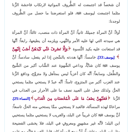
أن شخصاً قد اجتمعت له الظُّروف المواتية لارتكاب فاحشة الزِّنا
مثلما اجتمعت ليوسف

، فلو استعرضنا ما حصل من الظُّروف
لوجدنا:
أولاً: أنَّ المرأة جميلةٌ، ثانياً: أنَّ المرأة ذات منصب، ثالثاً: أنَّ المرأة
هي سيدته التي لها عليه الأمر والنَّهي، ويلزمه أن يطيعها، رابعاً: أنَّها
قد استعانت عليه بكيد النُّسوة
وَإِلَّا تَصْرِفْ عَنِّي كَيْدَهُنَّ أَصْبُ إِلَيْهِنَّ
خامساً: أنَّها هددته بالسِّجن إذا لم يفعل، سادساً: أنَّ
[يوسف:33].
يوسف

كان شابَّاً، وداعي الشَّهوة عند الشَّاب أكبر من الشَّيخ
والطِّفل، وسابعاً: أنَّه كان أعزباً ليس بمتأهل ولا متزوِّج، ودافع الزِّنا
عند العزب أكبر من المتزوج، ثامناً: أنَّه عبدٌ لا يستحي مثلما يستحي
الحرُّ، ولذلك جعل على العبيد نصف ما على الأحرار من العذاب في
الزِّنا
فَعَلَيْهِنَّ نِصْفُ مَا عَلَى الْمُحْصَنَاتِ مِنَ الْعَذَابِ
[النساء:25].
مراعاةً لهذه المسألة، فالعبد لا يستحيي ممَّا يستحي منه الحرُّ، تاسعاً:
أنَّ يوسف

كان غريباً عن البلد، والغريب لا يستحيي مثلما يستحيي
ابن البلد؛ لأنَّه غير مشهورٍ ومعروفٍ في البلد، فلا يخشى الفضيحة
مثل ابن البلد، وعاشراً: أنَّ زوج المرأة كان قليل الغيرة فإنَّه مع علمه