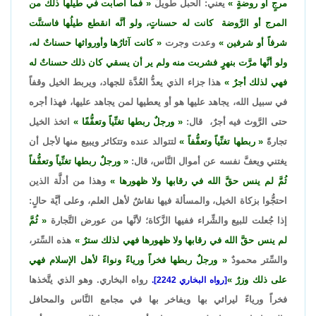
مرجٍ أو روضةٍ
يعني: الحبل طويلٌ
فما أصابت في طيلها ذلك من
المرج أو الرَّوضة كانت له حسناتٍ، ولو أنَّه انقطع طيلُها فاستنَّت
شرفاً أو شرفين
وعدت وجرت
كانت آثارُها وأورواثها حسناتٌ له،
ولو أنَّها مرَّت بنهرٍ فشربت منه ولم ير أن يسقي كان ذلك حسناتٌ له
فهي لذلك أجرٌ
هذا جزاء الذي يعدُّ العُدَّة للجهاد، ويربط الخيل وقفاً
في سبيل الله، يجاهد عليها هو أو يعطيها لمن يجاهد عليها، فهذا أجره
حتى الرَّوث فيه أجرٌ، قال:
ورجلٌ ربطها تغنِّياً وتعفُّفًا
اتخذ الخيل
تجارةً
ربطها تغنِّياً وتعفُّفاً
لتتوالد عنده وتتكاثر ويبيع منها لأجل أن
يغتني ويعفَّ نفسه عن أموال النَّاس، قال:
ورجلٌ ربطها تغنِّياً وتعفُّفاً
ثُمَّ لم ينس حقَّ الله في رقابها ولا ظهورها
وهذا من أدلَّة الذين
احتجُّوا بزكاة الخيل، والمسألة فيها نقاشٌ لأهل العلم، وعلى أيَّة حالٍ:
إذا جُعلت للبيع والشِّراء ففيها الزَّكاة؛ لأنَّها من عورض التَّجارة
ثُمَّ
لم ينس حقَّ الله في رقابها ولا ظهورها فهي لذلك سترٌ
هذه السِّتر،
والسِّتر محمودٌ
ورجلٌ ربطها فخراً ورياءً ونواءً لأهل الإسلام فهي
على ذلك وزرٌ
رواه البخاري. وهو الذي يتَّخذها
[رواه البخاري 2242].
فخراً ورياءً ليرائي بها ويفاخر بها في مجامع النَّاس والمحافل