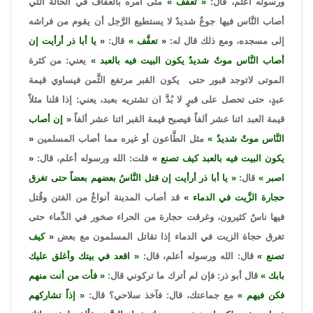
ورسوله أعلم، قال:
تعفَّف
متى أمره بالعفاف في الحالة التي
أصاب النَّاس فيها جوعٌ شديدٌ لا يستطيع الرَّجل أن يقوم من فراشه
إلى مسجده، ومع ذلك قال له:
تعفَّف
قال:
يا أبا ذر أرأيت إن
أصاب النَّاس موتٌ شديدٌ يكون البيت فيه بالعبد
يعني: من كثرة
الموتى لاتوجد قبور حتى يكون القبر مرتفع الثَّمن فيساوي قيمة
عبدٍ، حتى تحصل على قبرٍ لا بُدَّ ان تشتريه بعبد، يعني: إذا قلنا مثلاً
قيمة العبد اثنا عشر ألفاً فيصبح قيمة القبر اثنا عشر ألفاً
إن أصاب
النَّاس موتٌ شديدٌ
مثل الطَّاعون أو غيره مما أصاب المسلمين
يكون البيت فيه بالعبد كيف تصنع
قلت: الله ورسوله أعلم، قال:
اصبر
قال:
يا أبا ذر أرأيت إن قتل النَّاسُ بعضهم بعضاً حتى تغرق
حجارة الزَّيت في الدماء
قد أصاب المدينة أنواعٌ من الفتن وقُتل
فيها ناسٌ كثيرون، وغرقت حجارة من الحراء صخور في الدِّماء حتى
تغرق حجاة الزيت في الدماء إذا تقاتل المسلمون مع بعض
كيف
تصنع
قال: الله ورسوله أعلم، قال:
اقعد في بيتك وأغلق عليك
بابك
قال أبو ذر: فإن لم أترك ما تركوني قال:
فأت من أنت منهم
فكن فيهم
مع جماعتك، قال: فآخذ سلاحي؟ قال:
إذاً تشاركهم