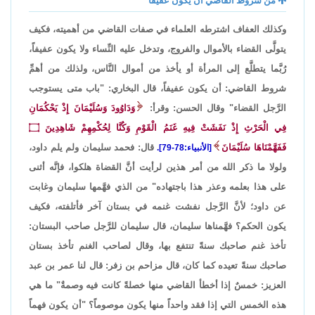
من شروط القاضي أن يكون عفيفاً
وكذلك العفاف اشترطه العلماء في صفات القاضي من أهميته، فكيف
يتولَّى القضاء بالأموال والفروج، وتدخل عليه النِّساء ولا يكون عفيفاً،
رُبَّما يتطلَّع إلى المرأة أو يأخذ من أموال النَّاس، ولذلك من أهمِّ
شروط القاضي: أن يكون عفيفاً، قال البخاري: "باب متى يستوجب
الرَّجل القضاء" وقال الحسن: وقرأ:
وَدَاوُودَ وَسُلَيْمَانَ إِذْ يَحْكُمَانِ
فِي الْحَرْثِ إِذْ نَفَشَتْ فِيهِ غَنَمُ الْقَوْمِ وَكُنَّا لِحُكْمِهِمْ شَاهِدِينَ
۝
فَفَهَّمْنَاهَا سُلَيْمَانَ
قال: فحمد سليمان ولم يلم داود،
[الأنبياء:78-79].
ولولا ما ذكر الله من أمر هذين لرأيت أنَّ القضاة هلكوا، فإنَّه أثنى
على هذا بعلمه وعذر هذا باجتهاده" من الذي فهَّمها سليمان وغابت
عن داود؛ لأنَّ الرَّجل نفشت غنمه في بستان آخر فأتلفته، فكيف
يكون الحكم؟ فهَّمناها سليمان، قال سليمان للرَّجل صاحب البستان:
تأخذ غنم صاحبك سنةً تنتفع بها، وقال لصاحب الغنم تأخذ بستان
صاحبك سنةً تعيده كما كان، قال مزاحم بن زفر: قال لنا عمر بن عبد
العزيز: خمسٌ إذا أخطأ القاضي منها خصلةً كانت فيه وصمةٌ" ما هي
هذه الخمس التي إذا فقد واحداً منها يكون موصوماً؟ "أن يكون فهماً