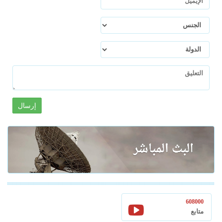
إرسال
608000
متابع