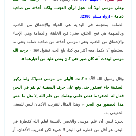
وعلى موسى لولا أنه عجل لرأى العجب، ولكنه أخذته من صاحبه
ذمامة
[رواه مسلم: 2380].
الذمامة بمعجمة في البداية هي الحياء والإشفاق من الذنب،
وبالمبهمة هي قبح الخلق، يعني: قبح الخلقة، والذمامة وهي الإحياء
والإشفاق من الذنب، يعني: موسى أخذته من صاحبه ذمامة يعني ما
يستطيع أن يكمل معه أكثر من كذا، بلغ الحد، فيقول

:
يرحم الله
موسى لوددت أنه كان صبر حتى كان يقص علينا من أخبارهما
.
وقال رسول الله ﷺ:
كانت الأولى من موسى نسيانًا، ولما ركبوا
السفينة جاء عصفور حتى وقع على حرف السفينة ثم نقر في البحر،
فقال له الخضر: ما نقص علمي وعلمك من علم الله إلا مثل ما نقص
هذا العصفور من البحر
، وهذا المثال لتقريب الأذهان ليس للمعنى
الحقيقي به.
يعني: ليس أن علم موسى والخضر بالنسبة لعلم الله كقطرة في
البحر، هو أقل من قطرة في البحر لا شيء لكن لتقريب الأذهان، أو