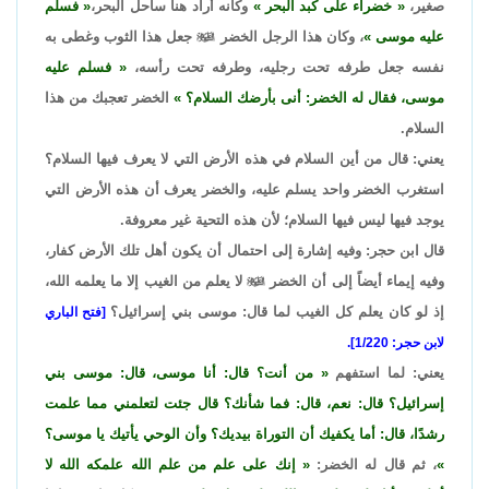
صغير،
خضراء على كبد البحر
وكأنه أراد هنا ساحل البحر،
فسلم
عليه موسى
، وكان هذا الرجل الخضر

جعل هذا الثوب وغطى به
نفسه جعل طرفه تحت رجليه، وطرفه تحت رأسه،
فسلم عليه
موسى، فقال له الخضر: أنى بأرضك السلام؟
الخضر تعجبك من هذا
السلام.
يعني: قال من أين السلام في هذه الأرض التي لا يعرف فيها السلام؟
استغرب الخضر واحد يسلم عليه، والخضر يعرف أن هذه الأرض التي
يوجد فيها ليس فيها السلام؛ لأن هذه التحية غير معروفة.
قال ابن حجر: وفيه إشارة إلى احتمال أن يكون أهل تلك الأرض كفار،
وفيه إيماء أيضاً إلى أن الخضر

لا يعلم من الغيب إلا ما يعلمه الله،
إذ لو كان يعلم كل الغيب لما قال: موسى بني إسرائيل؟
[فتح الباري
لابن حجر: 1/220].
يعني: لما استفهم
من أنت؟ قال: أنا موسى، قال: موسى بني
إسرائيل؟ قال: نعم، قال: فما شأنك؟ قال جئت لتعلمني مما علمت
رشدًا، قال: أما يكفيك أن التوراة بيديك؟ وأن الوحي يأتيك يا موسى؟
، ثم قال له الخضر:
إنك على علم من علم الله علمكه الله لا