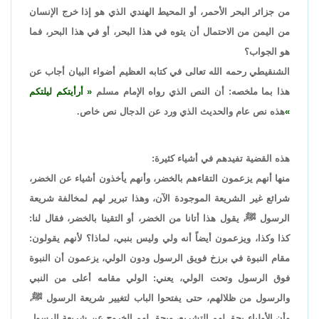
من جزائر البحر الأحمر، أو المحيط الهندي الذي هو إذا خرج الإنسان
من اليمن من الاحتمال أن يتوه في هذا البحر، أو في هذا البحر، فما
هو الجواب؟
الشنقيطي رحمه الله تعالى في كتابه العظيم أضواء البيان أجاب عن
هذا بما ملخصه: أن النص الذي رواه الإمام مسلم
أرأيتكم ليلتكم
هذه نص عام والحديث الذي ورد عن الدجال نص خاص.
هذه القضية تفيدهم في أشياء كثيرة:
منها أنهم يزعمون التقاءهم بالخضر، وأنهم يأخذون أشياء عن الخضر،
شرائع غير الشريعة الموجودة الآن، وهذا تبرير لهم لمخالفة شريعة
الرسول ﷺ، يقول هذا أتانا من الخضر، أو التقينا بالخضر، فقال لنا:
كذا وكذا، ويزعمون أيضاً أنه ولي وليس بنبي، لماذا؟ لأنهم يقولون:
مقام النبوة في برزخ فويق الرسول ودون الولي، يزعمون أن النبوة
فوق الرسول وتحت الولي، يعني: الولي مقامه أعلى من النبي
والرسول من ظلالهم، حتى يفتحوا الباب لتغيير شريعة الرسول ﷺ،
وأن الأولياء يحق لهم التشريع، ويحق لهم الخروج عن شريعة الرسول