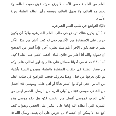
العلم من العلماء حسن الأدب، لا يرفع صوته فوق صوت العالم، ولا
يحتج مع العالم، ولا يجهل العالم، ويسفه رأي العالم العلماء ورثة
الأنبياء.
ثانيًا: التواضع في طلب العلم الشرعي.
لابدّ أن يكون هناك تواضع في طلب العلم الشرعي، ولابدّ أن يكون
حرص على الاستفادة من الآخرين حتى لو كنت أعلم من هذا الآخر
بشيء، فقد يكون الآخر أعلم منك بشيء آخر، فإذاً ليس من الصحيح
أن تقول: والله أنا أعلم من فلان، لماذا أذهب أتلقى عنه العلم؟ كيف
أسأله؟ لا قد تخفى أحيانًا مسائل على عالم وتظهر لطالب علم، وكم
من صغار الطلبة في حلقات المشايخ والعلماء يفيدون الشيخ بأشياء
لم يكن يعرفها من قبل، وهذا معروف فيجب التواضع في طلب العلم
من الناس، حتى لو كانوا أصغر شأنًا أو أقل علمًا، وموسى

أفضل
من الخضر، موسى

من أولي العزم من الرسل، الخضر ليس من
أولي العزم، فموسى أفضل من الخضر، لكن هل دفع موسى هذه
المنزلة التي أعطاه الله إياها على التكبر على الخضر، ويقول: كيف
أتبع هذا لا يمكن أن أتبعه، لا بل حرص على أن يتبعه، وسأل الله
