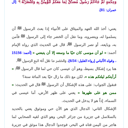
وَحِكْمَةٍ ثُمَّ جَاءَكُمْ رَسُولٌ مُصَدِّقٌ لِمَا مَعَكُمْ لَتُؤْمِنُنَّ بِهِ وَلَتَنْصُرُنَّهُ
[آل
عمران: 81].
يعني: أخذ الله العهد والميثاق على الأنبياء إذا بعث الرسول ﷺ أن
يسلموا له، وينصروه، وما نقل أن الخضر جاء إلى الرسول ﷺ فآمن
به، وبايعه، أو نصر الرسول ﷺ، قال في الحديث الذي رواه الإمام
أحمد:
لو أن موسى كان حيًا ما وسعه إلا أن يتبعني
[أحمد: 15156
والخضر ما نقل أنه اتبع الرسول ﷺ.
، وقواه الألباني إرواء الغليل: 6/34]،
هنا يرد إشكال بسيط، وهو أن عيسى كان حي لما قال الرسول ﷺ:
أرأيتكم ليلتكم هذه
، لكن مع ذلك ما زال حيًا بعد المائة سنة؟
فنقول الجواب: على هذه الإشكال أن الرسول ﷺ قال في الحديث:
ممن هو على ظهرها
يعني على ظهر الأرض، أما عيسى في
السماء، إذاً هو لا يدخل في الحديث.
الإشكال الثاني: الدجال الذي هو الآن حي وموثوق يعني بالحديد
بالسلاسل في جزيرة من جزائر البحر، وهو الذي لقيه الصحابي لما
هاجر من اليمن فتاه في البحر، فوجدوا الدجال هذا موثق في جزيرة