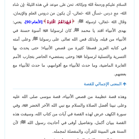
السلام عليكم ورحمة الله وبركاته، نحن على موعد في هذه الليلة -إن شاء
الله- مع درس -نسأل الله -تعالى- أن يكون من دروس العلم والإيمان،
وقال الله -تعالى- لرسوله ﷺ:
فَبِهُدَاهُمُ اقْتَدِهْ
يعني:
[الأنعام:90]،
بهدى الأنبياء اقتد يا محمد ﷺ، كان لرسولنا

أسوة حسنة في
الأنبياء من قبله، ولذلك قص الله تعالى على رسولنا ﷺ، وعلى أمته
في كتابه العزيز قصصًا كثيرة من قصص الأنبياء؛ حتى يحدث بها
التسرية والتسلية لرسولنا

؛ وحتى يستضيء الحاضر بتجارب الأمم
الغابرة الماضية، وما حدث للأنبياء مع أقوامهم، ما حدث للأنبياء مع
بعضهم.
المعنى الإجمالي للقصة
وهذه قصة عظيمة من قصص الأنبياء، قصة موسى صلى الله عليه
وعلى نبينا أفضل الصلاة والسلام مع نبي الله الآخر الخضر

، وفي
سورة الكهف عرض لهذه القصة في آيات من كتاب الله، وسيقت هذه
القصة ببيان أكمل، وتفاصيل أوفى في أحاديث رسول الله ﷺ؛ لأن
السنة هي المبينة للقرآن، والمفصلة لمجمله.