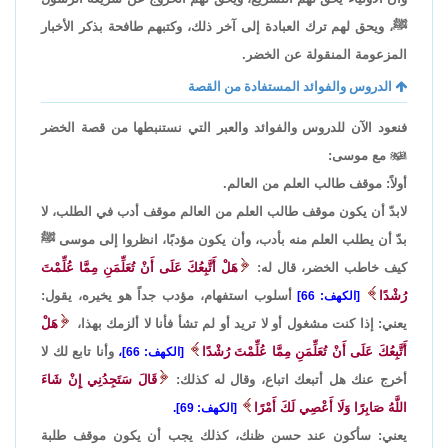
ﷺ، ويحق لهم ترك العبادة إلى آخر ذلك، وكتبهم طافحة بذكر الأخبار
المزعومة المنقولة عن الخضر.
الدروس والفوائد المستفادة من القصة
فنعود الآن للدروس والفوائد والعبر التي نستنبطها من قصة الخضر

مع موسى:
أولاً: موقف طالب العلم من العالم.
لابدّ أن يكون موقف طالب العلم من العالم موقف أدب في الطلب، لا
بدّ أن يطلب العلم منه بأدب، وأن يكون مؤدبًا، انظروا إلى موسى ﷺ
كيف خاطب الخضر، قال له:
هَلْ أَتَّبِعُكَ عَلَى أَنْ تُعَلِّمَنِ مِمَّا عُلِّمْتَ
رُشْدًا
أسلوب استفهام، مؤدب جداً هو يخيره، يقول:
[الكهف: 66]
يعني: إذا كنت مشغول أو لا تريد أو لم تشأ فأنا لا ألزمك بهذا،
هَلْ
أَتَّبِعُكَ عَلَى أَنْ تُعَلِّمَنِ مِمَّا عُلِّمْتَ رُشْدًا
وأنا تابع لك لا
[الكهف: 66]،
أخرج عنك هل أتبعك اتباع، وقال له كذلك:
قَالَ سَتَجِدُنِي إِنْ شَاءَ
اللَّهُ صَابِرًا وَلَا أَعْصِي لَكَ أَمْرًا
[الكهف: 69].
يعني: سأكون عند حسن ظنك، كذلك يجب أن يكون موقف طلبة