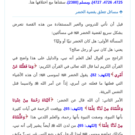
سقناها مع اختلافها هنا.
4725، 4726، 4727]، ومسلم [2380]،
مسائل تتعلق بقضية الخضر
قبل أن نأتي للدروس والعبر المستفادة من هذه القصة نتعرض
بشكل سريع لقضية الخضر

في مسألتين:
المسألة الأولى: هل كان الخضر نبيًا أو وليًا؟
يعني: هل كان نبي أو رجل صالح؟
الراجح من أقوال أهل العلم أنه نبي، والدليل على هذا واضح في
القرآن الكريم لما قال الله تعالى في القرآن الكريم:
وَمَا فَعَلْتُهُ عَنْ
أَمْرِي
يقول الخضر

لموسى

: أن هذه الأشياء
[الكهف: 82]،
التي فعلتها ما فعلته عن أمري، إذاً عن أمر الله

ولاسيما قتل
النفس البريئة.
الأمر الثاني: أن الله قال عن الخضر:
آتَيْنَاهُ رَحْمَةً مِنْ عِنْدِنَا
وَعَلَّمْنَاهُ مِنْ لَدُنَّا عِلْمًا
ووقعت الرحمة في آيات كثيرة
[الكهف: 65]،
بأنها النبوة، وصفت النبوة بأنها رحمة، والعلم اللدني هذا
وَعَلَّمْنَاهُ
مِنْ لَدُنَّا عِلْمًا
من لدن الله

أيضاً يشير إلى أنه نبي،
[الكهف: 65]،
وكذلك تواضع موسى

لهذا الرجل كيف يتبع النبي غير نبي؟ وكيف