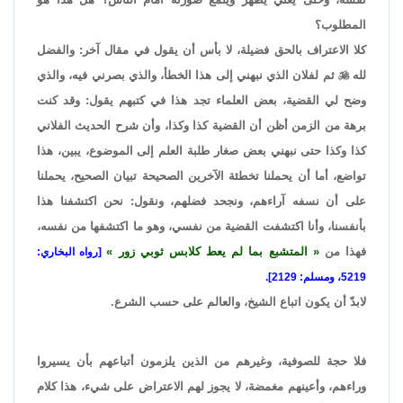
المطلوب؟
كلا الاعتراف بالحق فضيلة، لا بأس أن يقول في مقال آخر: والفضل
لله

ثم لفلان الذي نبهني إلى هذا الخطأ، والذي بصرني فيه، والذي
وضح لي القضية، بعض العلماء تجد هذا في كتبهم يقول: وقد كنت
برهة من الزمن أظن أن القضية كذا وكذا، وأن شرح الحديث الفلاني
كذا وكذا حتى نبهني بعض صغار طلبة العلم إلى الموضوع، يبين، هذا
تواضع، أما أن يحملنا تخطئة الآخرين الصحيحة تبيان الصحيح، يحملنا
على أن نسفه آراءهم، ونجحد فضلهم، ونقول: نحن اكتشفنا هذا
بأنفسنا، وأنا اكتشفت القضية من نفسي، وهو ما اكتشفها من نفسه،
فهذا من
المتشبع بما لم يعط كلابس ثوبي زور
[رواه البخاري:
5219، ومسلم: 2129].
لابدّ أن يكون اتباع الشيخ، والعالم على حسب الشرع.
فلا حجة للصوفية، وغيرهم من الذين يلزمون أتباعهم بأن يسيروا
وراءهم، وأعينهم مغمضة، لا يجوز لهم الاعتراض على شيء، هذا كلام