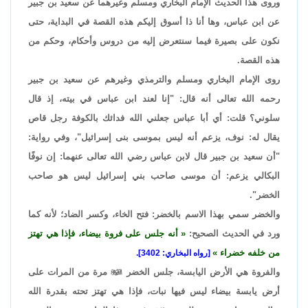
وروى هذا الحديث الإمام البخاري ومسلم وغيرهما عن سعيد بن جبير
عن ابن عباس، وها أنا ذا أسوق إليكم هذه القصة في البداية، حتى
نكون على بصيرة فيما سنتعرض إليه من دروس وأحكام، وحكم من
هذه القصة.
روى الإمام البخاري ومسلم والترمذي وغيرهم عن سعيد بن جبير
رحمه الله تعالى أنه قال: "إنا لعند ابن عباس في بيته، إذ قال
سلوني؟ قلت: أي أبا عباس جعلني الله فدائك بالكوفة رجل قاص
يقال له: نوف، يزعم أنه ليس بموسى بنى إسرائيل"، وفي رواية:
"أن سعيد بن جبير قال لابن عباس رضي الله تعالى عنهما: إن نوفًا
البكالي يزعم: أن موسى صاحب بني إسرائيل ليس هو صاحب
الخضر".
والخضر سمي بهذا الاسم بالخضر: فتح الخاء، وكسر الضاد؛ لأنه كما
ورد في الحديث الصحيح:
أنه جلس على فروة بيضاء، فإذا هي تهتز
من خلفه خضراء
[رواه البخاري: 3402].
والفروة هي الأرض اليابسة، جلس الخضر

مرة من المرات على
أرض يابسة بيضاء ليس فيها نبات، فإذا هي تهتز تحته بقدرة الله