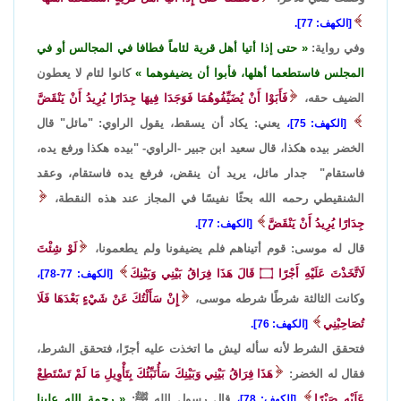
[الكهف: 77].
وفي رواية:
حتى إذا أتيا أهل قرية لئاماً فطافا في المجالس أو في
المجلس فاستطعما أهلها، فأبوا أن يضيفوهما
كانوا لئام لا يعطون
الضيف حقه،
فَأَبَوْا أَنْ يُضَيِّفُوهُمَا فَوَجَدَا فِيهَا جِدَارًا يُرِيدُ أَنْ يَنْقَضَّ
يعني: يكاد أن يسقط، يقول الراوي: "مائل" قال
[الكهف: 75]،
الخضر بيده هكذا، قال سعيد ابن جبير -الراوي- "بيده هكذا ورفع يده،
فاستقام" جدار مائل، يريد أن ينقض، فرفع يده فاستقام، وعقد
الشنقيطي رحمه الله بحثًا نفيسًا في المجاز عند هذه النقطة،
جِدَارًا يُرِيدُ أَنْ يَنْقَضَّ
[الكهف: 77].
قال له موسى: قوم أتيناهم فلم يضيفونا ولم يطعمونا،
لَوْ شِئْتَ
لَاتَّخَذْتَ عَلَيْهِ أَجْرًا
۝
قَالَ هَذَا فِرَاقُ بَيْنِي وَبَيْنِكَ
[الكهف: 77-78]،
وكانت الثالثة شرطًا شرطه موسى،
إِنْ سَأَلْتُكَ عَنْ شَيْءٍ بَعْدَهَا فَلَا
تُصَاحِبْنِي
[الكهف: 76].
فتحقق الشرط لأنه سأله ليش ما اتخذت عليه أجرًا، فتحقق الشرط،
فقال له الخضر:
هَذَا فِرَاقُ بَيْنِي وَبَيْنِكَ سَأُنَبِّئُكَ بِتَأْوِيلِ مَا لَمْ تَسْتَطِعْ
عَلَيْهِ صَبْرًا
قال رسول الله ﷺ:
رحمة الله علينا
[الكهف: 78]،