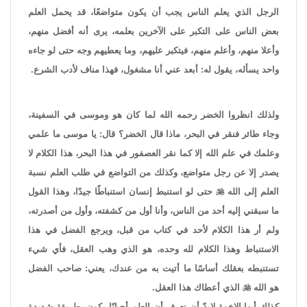
الرجل الذي يعلم الناس يجب أن يكون متواضعًا، قد يحمل العلم
بعض الناس على التكبر على الآخرين بعلمه، يرى أنه أفضل منهم،
وأعلا منهم، وأعلم منهم، فيتكبر عليهم، وما يعطيهم وجه حتى لو جاءه
واحد يسأله، يقول له: أبعد عني أنا مشغول، فهذا مناف لأدب الشرع.
ولذلك انظروا الخضر رحمه الله لما كان هو وموسى في السفينة،
وجاء طائر فنقر في البحر، ماذا قال الخضر؟ قال: يا موسى ما علمي
وعلمك في علم الله إلا كما نقر العصفور في هذا البحر، هذا الكلام لا
يصدر إلا عن رجل متواضع، وكذلك من التواضع في طلب العلم نسبة
العلم إلى الله

حتى لو استنبط إنسان استنباطًا جيدًا، وهذا القول
ما سبقني إليه أحد من الناس، وأنا أول من كشفته، وأول من أصدرته،
ولم أر هذا الكلام لأحد في كتاب من قبل، ويرجع الفضل في هذا
الاستنباط وهذا الكلام لله وحده، هو الذي وهب العقل، فأي شيء
تستنبطه بعقلك أساسًا ما أتيت به من عندك، يعني: صاحب الفضل
هو الله

الذي أعطاك هذا العقل.
كذلك أيها الإخوة لابدّ أن نعرف أن العلم أحيانًا يكون بطريقة شديدة