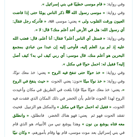
وفي رواية:
قام موسى خطيبًا في بني إسرائيل
.
وفي رواية:
موسى رسول الله ﷺ ذكر الناس يومًا حتى إذا فاضت
العيون ورقت القلوب ولى
يعني: موسى

،
فأدركه رجل فقال:
أي رسول الله: هل في الأرض أحد أعلم منك؟ قال: لا
.
وفي رواية:
فسئل أي الناس أعلم؟ فقال: أنا أعلم، قال: فعتب الله
عليه إذ لم يرد العلم إليه، فأوحى إليه إن عبدا من عبادي بمجمع
البحرين هو أعلم منك، قال موسى: أي ربي كيف لي به؟ كيف أصل
إليه؟ فقيل له: احمل حوتًا في مكتل
.
وفي رواية:
خذ حوتًا حتى تنفخ فيه الروح
يعني: خذ معك نونًا،
وفي رواية:
خذ نونًا ميتًا
نون: يعني الحوت
حيث ينفخ في الروح
، يعني: خذ معك حوتًا ميتًا فإذا بلغت في الطريق في مكان وأعيدت
الروح لهذا الحوت فاعلم بأن الخضر في ذلك المكان الذي فقدت فيه
الحوت،
فقيل له احمل حوتًا في مكتل
والمكتل هو الزنبيل فحيث
تفقد الحوت فهو ثم يعني: فهو هناك الخضر، فانطلق،
وانطلق
معه فتاه يوشع بن نون
وهذا يوشع نبي من الأنبياء، هو الذي قام
في بني إسرائيل بعد موت موسى، قام بها وقام بأمورهم،
وكان نبيًا