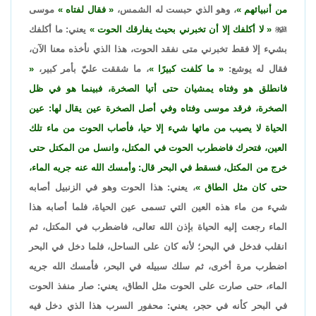
من أنبيائهم
، وهو الذي حبست له الشمس،
فقال لفتاه
موسى

لا أكلفك إلا أن تخبرني بحيث يفارقك الحوت
يعني: ما أكلفك
بشيء إلا فقط تخبرني متى نفقد الحوت، هذا الذي نأخذه معنا الآن،
فقال له يوشع:
ما كلفت كبيرًا
، ما شققت عليّ بأمر كبير،
فانطلق هو وفتاه يمشيان حتى أتيا الصخرة، فبينما هو في ظل
الصخرة، فرقد موسى وفتاه وفي أصل الصخرة عين يقال لها: عين
الحياة لا يصيب من مائها شيء إلا حيا، فأصاب الحوت من ماء تلك
العين، فتحرك فاضطرب الحوت في المكتل، وانسل من المكتل حتى
خرج من المكتل، فسقط في البحر قال: وأمسك الله عنه جريه الماء،
حتى كان مثل الطاق
، يعني: هذا الحوت وهو في الزنبيل أصابه
شيء من ماء هذه العين التي تسمى عين الحياة، فلما أصابه هذا
الماء رجعت إليه الحياة بإذن الله تعالى، فاضطرب في المكتل، ثم
انقلب فدخل في البحر؛ لأنه كان على الساحل، فلما دخل في البحر
اضطرب مرة أخرى، ثم سلك سبيله في البحر، فأمسك الله جريه
الماء، حتى صارت على الحوت مثل الطاق، يعني: صار منفذ الحوت
في البحر كأنه في حجر، يعني: محفور السرب هذا الذي دخل فيه