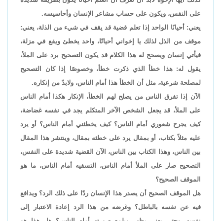
على النفس، ويكون على حساب مشاعر الإنسان وأحاسيسه.
يعني: أحيانًا الواحد إذا تعلم قضية قد يقف في شيء من الذلة، يعني:
موقف من الذل لذلك يا إخواني أحيانًا، واحد يخطئ ويقع في مزلة،
فيأتي إنسان ويصحح له هذا الكلام قد يكون التصحيح برد على الملأ،
يقول له: هذا خطأ الذي ذكرت خطأ، وخصوصًا إذا كان التصحيح
لمصلحة شرعية، مثل أن الخطأ هذا أمام الناس، ولابدّ من إنكاره.
الآن إذا تفرق الناس من يصلح لهم الخطأ، الإنكار هكذا أمام الناس
على الملأ، قد يجعل الشخص الآخر المتكلم يجد في نفسه غضاضة،
كيف يجرح شعوري أمام الناس؟ كيف يخطئني أمام الناس؟ أو يرد
عليه مثلاً بكتاب، أو بمقال يرد على خطئه بمقال، وينتشر هذا المقال
بين الناس، وهذا الكتاب بين الناس، الآن القضية شديدة على النفس،
التصحيح صار على الملأ أمام الناس، التسفيه أمام الناس، ما هو
الموقف الصحيح؟
هل الموقف الصحيح أن يصدر هذا الإنسان ردًا على ذلك الرد؟ ويدافع
فيه عن نفسه بالباطل؟ وغرضه من هذا الرد إعادة الاعتبار إلى
نفسه، وحتى يعني يظهر ويلمع صورته أمام الناس؟ هل هذا هو