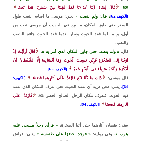

قَالَ لِفَتَاهُ آتِنَا غَدَاءَنَا لَقَدْ لَقِينَا مِنْ سَفَرِنَا هَذَا نَصَبًا
، قال: ولم ينصب
يعني: موسى ما أصابه التعب طول
[الكهف:62]
السفر حتى جاوز المكان، ما ورد في الحديث أن موسى تعب من
أول، وإنما لما فقد الحوت وسار بعدما فقد الحوت جاءه النصب
والتعب.
قال:
ولم ينصب حتى جاوز المكان الذي أمر به
،
قَالَ أَرَأَيْتَ إِذْ
أَوَيْنَا إِلَى الصَّخْرَةِ فَإِنِّي نَسِيتُ الْحُوتَ وَمَا أَنْسَانِيهُ إِلَّا الشَّيْطَانُ أَنْ
أَذْكُرَهُ وَاتَّخَذَ سَبِيلَهُ فِي الْبَحْرِ عَجَبًا
[الكهف: 63].
قال موسى:
ذَلِكَ مَا كُنَّا نَبْغِ فَارْتَدَّا عَلَى آثَارِهِمَا قَصَصًا
[الكهف:
يعني: نحن نريد أن نفقد الحوت حتى نعرف المكان الذي نفقد
64]،
فيه الحوت، فنعرف مكان الرجل الصالح الخضر

فَارْتَدَّا عَلَى
آثَارِهِمَا قَصَصًا
[الكهف: 64].
يعني: يقصان آثارهما حتى أتيا الصخرة،
فرأى رجلاً مسجى عليه
بثوب
، وفي رواية:
فوجدا خضرًا على طنفسة
يعني: فراش