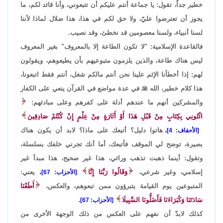
خطير جداً، تقول: يا جماعة أنتم عليكم أن تتبعوني، وأنا قائد لكم، ما
يجوز أن تعترضوا عليّ، ولا حق لكم في هذا، هذا ضلال لماذا لأننا
لسنا أنبياء، ولسنا معصومين قد نخطئ، وقد نصيب.
فالقاعدة الإسلامية: "لا تكون الطاعة إلا بالمعروف" بغير المعروف
ليس هناك طاعة، والذين يلزمون متبوعيهم بأن يطيعوهم، ويقولون
لهم: إذا أخطأنا الإثم علينا نحن أنتم مالكم شغل، أنتم فقط اتبعونا،
هذا كلام خطير، الله

في عدة مواضع في القرآن ينعي على الكفار
والمشركين أنهم ما عندهم أدلة على كفرهم وعلى مبادئهم:
ائْتُونِي بِكِتَابٍ مِنْ قَبْلِ هَذَا أَوْ أَثَارَةٍ مِنْ عِلْمٍ إِنْ كُنْتُمْ صَادِقِينَ
هاتوا دليل؟ أتبعك على ماذا؟ لابد أن يكون هناك
[الأحقاف: 4]،
بصيرة، توضح لي الموقف فأتبعك، أما أنك تجرني خلفك بسلسلة،
وتقول: أينما ذهبت تذهب ورائي، هذا غير صحيح، هذا مبدأ غير
إسلامي، وغير شرعي،
وَقَالُوا رَبَّنَا إِنَّا
يعني:
[الأحزاب: 67]،
المتبوعين يوم القيامة يتبرؤون ممن تبعوهم، والعكس،
أَطَعْنَا
سَادَتَنَا وَكُبَرَاءَنَا فَأَضَلُّونَا السَّبِيلَا
[الأحزاب: 67].
كذلك لابدّ أن نفهم على العكس من ذلك الوجهة الأخرى من