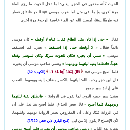
الحوت كأنه محفور في الحجر، يعني: لما دخل الحوت ما رجع الماء
مرة أخرى، وإنما بقي مثل لما ضرب موسى

البحر فانفلق فصار
فيه طريقًا يبسًا، أمسك الله عن الماء خاصية الرجوع مرة أخرى.
فقال:
حتى إذا كان مثل الطاق فقال: فتاه لا أوقظه
كان موسى
نائماً فقال:
لا أوقظه حتى إذا استيقظ
يعني: لما استيقظ
موسى،
نسي أن يخبره فكان للحوت سربًا، وكان لموسى وفتاه
عجباً، فانطلقا بقية ليلتهما ويومهما
ونسي صاحب موسى أن يخبره
فلما أصبح موسى

قَالَ لِفَتَاهُ آتِنَا غَدَاءَنَا
[الكهف: 62].
قال ابن حجر رحمه الله: ليلتهما بالكسر مضاف إليه، ويومهما بالنصب
على إرادة سير جميع.
يعني: سير جميع اليوم، لما نقول في الرواية:
فانطلق بقية ليلتهما
ويومهما، فلما أصبح
قال بعض الحذاق: فلما أصبح هنا تدل على أن
في الرواية قلبًا، وعلى أن المفروض تصير الرواية يومهما وليلتهما،
لأن الإصباح لا يكون إلا من ليل.
[فتح الباري لابن حجر: 1/220].
يعني: بعد الليل،
ونسي صاحب موسى أن يخبره، فلما أصبح موسى