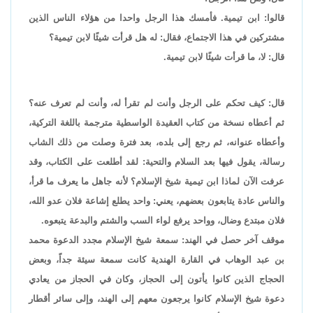
قالوا: ابن تيمية. فأمسك هذا الرجل واحدا من هؤلاء الناس الذين
مشتركين في هذا الاجتماع، فقال: له هل قرأت شيئًا لابن تيمية؟
قال: لا، ما قرأت شيئًا لابن تيمية.
قال: كيف تحكم على الرجل وأنت لم تقرأ له، وأنت لم تعرف عنه؟
ثم أعطاه نسخة من كتاب العقيدة الواسطية مترجمة باللغة التركية،
وأعطاه عنوانه، ثم رجع إلى بلده، بعد فترة وصلت من ذلك الشاب
رسالة، يقول فيها بعد السلام والتحية: لقد أطلعت على الكتاب، وقد
عرفت الآن لماذا ابن تيمية شيخ الإسلام؟ لأنه جاهل ما يعرف ما قرأ،
والناس عادة يتابعون بعضهم، يعني: واحد يطلع إشاعة فلان عدو الله،
فلان مبتدع وضال، وواحد يرفع لواء السب والشتم والبدعة يتبعوه.
موقف آخر حصل في الهند: سمعة شيخ الإسلام مجدد الدعوة محمد
بن عبد الوهاب في القارة الهندية كانت سمعة سيئة جداً، وبعض
الحجاج الذين كانوا يأتون إلى الحجاز، وكان في الحجاز من يعادي
دعوة شيخ الإسلام كانوا يرجعون معهم إلى الهند، وإلى سائر أقطار