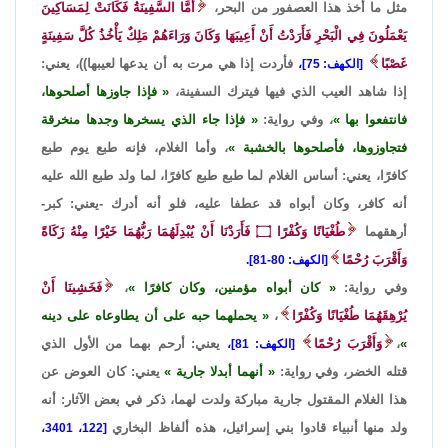
مثل ما أخذ هذا العصفور من البحر،
أَمَّا السَّفِينَةُ فَكَانَتْ لِمَسَاكِينَ
يَعْمَلُونَ فِي الْبَحْرِ فَأَرَدْتُ أَنْ أَعِيبَهَا وَكَانَ وَرَاءَهُمْ مَلِكٌ يَأْخُذُ كُلَّ سَفِينَةٍ
غَصْبًا
فأردت إذا هي مرت به أن يدعها لعيبها))، يعني:
[الكهف: 75]،
إذا شاهد العيب الذي فيها فيترك السفينة،
فإذا جاوزها أصلحوها،
فانتفعوا بها
، وفي رواية:
فإذا جاء الذي يسخرها وجدها منخرقة
فتجاوزوها، فأصلحوها بالخشبة
، وأما الغلام، فإنه طبع يوم طبع
كافرًا، يعني: أساس الغلام لما طبع طبع كافرًا، لما ولد طبع الله عليه
أنه كافر، وكان أبواه قد عطفا عليه، فلو أنه أدرك -يعني: كبر-
أرهقهما
طُغْيَانًا وَكُفْرًا
۝
فَأَرَدْنَا أَنْ يُبْدِلَهُمَا رَبُّهُمَا خَيْرًا مِنْهُ زَكَاةً
وَأَقْرَبَ رُحْمًا
[الكهف: 80-81].
وفي رواية:
كان أبواه مؤمنين، وكان كافرًا
،
فَخَشِينَا أَنْ
يُرْهِقَهُمَا طُغْيَانًا وَكُفْرًا
،
يحملهما حبه على أن يطاوعاه على دينه
،
وَأَقْرَبَ رُحْمًا
يعني: أرحم بهما من الأول الذي
[الكهف: 81]،
قتله الخضر، وفي رواية:
أنهما أبدلا جارية
يعني: كان العوض عن
هذا الغلام المقتول جارية مباركة ولدت لهما، ذكر في بعض الآثار: أنه
ولد منها أنبياء قادوا بني إسرائيل، هذه ألفاظ البخاري
[122، 3401،