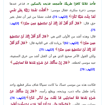
فأخذ غلامًا كافرًا ظريفًا، فأضجعه فذبحه بالسكين
، فذعر عندها
موسى ذعرة منكرة، فقال موسى:
أَقَتَلْتَ نَفْسًا زَكِيَّةً بِغَيْرِ نَفْسٍ
لَقَدْ جِئْتَ شَيْئًا نُكْرًا
قتلت نفسًا من غير أن تقتل بغير
[الكهف: 74]،
حق، قال:
قَالَ أَلَمْ أَقُلْ لَكَ إِنَّكَ لَنْ تَسْتَطِيعَ مَعِيَ صَبْرًا
[الكهف:
75].
قال: وهذه أشد من الأولى التي هي
قَالَ أَلَمْ أَقُلْ إِنَّكَ لَنْ تَسْتَطِيعَ
مَعِيَ صَبْرًا
؟ بزيادة لك، في الثانية قال:
قَالَ أَلَمْ أَقُلْ
[الكهف: 62]
لَكَ إِنَّكَ لَنْ تَسْتَطِيعَ مَعِيَ صَبْرًا
[الكهف: 75].
ولكن القول الآخر صحيح الذي هو أن القتل أشد من خرق السفينة،
تنبه موسى لخطئه،
قَالَ إِنْ سَأَلْتُكَ عَنْ شَيْءٍ بَعْدَهَا فَلَا تُصَاحِبْنِي
[الكهف: 76].
فكانت هذه من موسى عمدًا، ما كانت نسيانًا شاف منكر فظيع، واحد
يأخذ طفل ماله ذنب، ويذبحه، ويقلع رأسه،
قَالَ إِنْ سَأَلْتُكَ عَنْ
شَيْءٍ بَعْدَهَا فَلَا تُصَاحِبْنِي قَدْ بَلَغْتَ مِنْ لَدُنِّي عُذْرًا
[الكهف: 76]،
وصلت معي للآخر،
فَانْطَلَقَا حَتَّى إِذَا أَتَيَا أَهْلَ قَرْيَةٍ اسْتَطْعَمَا أَهْلَهَا