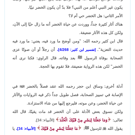
يكون غير النبي أعلم من النبي؟ فلا بدّ أن يكون الخضر نبيًا.
الأمر الثاني: هل الخضر حي أم لا؟
هناك آثار كثيرة جداً، ووردت عن حياة الخضر أنه ما زال حيًا إلى الآن،
ولكن كل هذه الآثار ضعيفة.
قال ابن كثير رحمه الله: "ومن أوضح ما ورد فيه، يعني: ما ورد فيه
حديث التعزية".
أن رجلاً أو أن صوتًا عزى
[تفسير ابن كثير: 4/268]،
الصحابة بوفاة الرسول ﷺ بعد وفاته، قال الراوي: فكنا نرى أنه
الخضر" لكن هذه الرواية ضعيفة، فلا تقوم بها الحجة.
أدلة أخرى: وساق ابن حجر رحمه الله عقد فصلاً بالخضر

في
الإصابة في تمييز الصحابة، فصل طويل جداً ذكر فيه الروايات والآثار
عن حياة الخضر، وعن موته، فليرجع إليها من شاء الاستزادة.
ولكن نسوق بعض الأدلة على أن الخضر قد مات يقينًا، قال الله
تعالى:
وَمَا جَعَلْنَا لِبَشَرٍ مِنْ قَبْلِكَ الْخُلْدَ
[الأنبياء: 34].
يقول الله

للرسول ﷺ:
مَا جَعَلْنَا لِبَشَرٍ مِنْ قَبْلِكَ
يا
[الأنبياء: 34]،