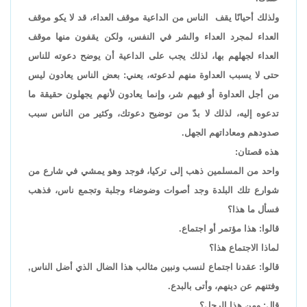
ولذلك أحيانًا يقف الناس من الداعية موقف العداء، قد لا يكو موقف
العداء لمجرد العداء والشر في النفس، ولكن يقفون منها موقف
العداء لجهلهم بها، لذلك يجب على الداعية أن يوضح دعوته للناس
حتى لا يسبب العداوة منهم لدعوته، يعني: بعض الناس يعادون ليس
من أجل العداوة أو فيهم شر، وإنما يعادون لأنهم يجهلون حقيقة ما
تدعوه إليه، لذلك لا بدّ من توضيح دعوتك، وكثير من الناس سبب
صدودهم ومعاداتهم الجهل.
هذه قصتان:
واحد من المسلمين ذهب إلى تركيا، فوجد وهو يمشي في شارع من
شوارع تلك البلدة وجد أصوات وضوضاء وجلبة وتجمع ناس، فذهب
فسأل ما هذا؟
قالوا: هذا مؤتمر أو اجتماع.
لماذا الاجتماع هذا؟
قالوا: عقدنا اجتماع لنسب ونبين مثالب هذا الضال الذي أضل الناس,
وفتنهم عن دينهم، وأتى بالبدع.
قال: ومن هذا الرجل؟