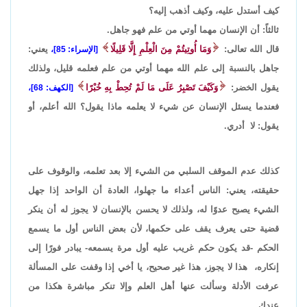
كيف أستدل عليه، وكيف أذهب إليه؟
ثالثاً: أن الإنسان مهما أوتي من علم فهو جاهل.
قال الله تعالى:
وَمَا أُوتِيتُمْ مِنَ الْعِلْمِ إِلَّا قَلِيلًا
يعني:
[الإسراء: 85]،
جاهل بالنسبة إلى علم الله مهما أوتي من علم فعلمه قليل، ولذلك
يقول الخضر:
وَكَيْفَ تَصْبِرُ عَلَى مَا لَمْ تُحِطْ بِهِ خُبْرًا
[الكهف: 68]،
فعندما يسئل الإنسان عن شيء لا يعلمه ماذا يقول؟ الله أعلم، أو
يقول: لا أدري.
كذلك عدم الموقف السلبي من الشيء إلا بعد تعلمه، والوقوف على
حقيقته، يعني: الناس أعداء ما جهلوا، العادة أن الواحد إذا جهل
الشيء يصبح عدوًا له، ولذلك لا يحسن بالإنسان لا يجوز له أن ينكر
قضية حتى يعرف يقف على حكمها، لأن بعض الناس أول ما يسمع
الحكم -قد يكون حكم غريب عليه أول مرة يسمعه- يبادر فورًا إلى
إنكاره، هذا لا يجوز، هذا غير صحيح، يا أخي إذا وقفت على المسألة
عرفت الأدلة وسألت عنها أهل العلم وإلا تنكر مباشرة هكذا من
عندك.