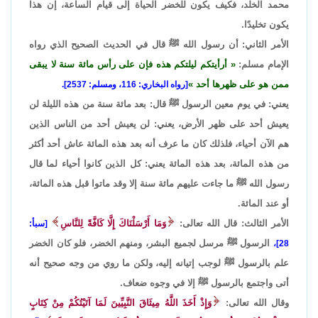
محمد الخلد، فكيف يكون للخضر الحياة إلى قيام الساعة، إن هذا
يكون تخليدًا.
الأمر الثاني: أن رسول الله ﷺ قال في الحديث الصحيح الذي رواه
الإمام مسلم:
أرأيتكم ليلتكم هذه فإن على رأس مائة سنة لا يبقى
ممن هو على ظهرها أحد
[رواه البخاري: 116، ومسلم: 2537].
يعني: في يوم معين الرسول ﷺ قال: بعد مائة سنة من هذه الليلة لن
يعيش أحد على ظهر الأرض، يعني: لن يعيش أحد من الناس الذين
هم الآن أحياء، فلذلك كان ما عرف أنه بعد هذه المائة عاش أحد أكثر
من هذه المائة، بعد هذه المائة يعني: كل الذين كانوا أحياء لما قال
رسول الله ﷺ ما جاءت عليهم مائة سنة إلا وقد ماتوا قبل هذه المائة،
أو عند المائة.
الأمر الثالث: قال الله تعالى:
وَمَا أَرْسَلْنَاكَ إِلَّا كَافَّةً لِلنَّاسِ
[سبأ:
الرسول ﷺ مرسل لجميع البشر، ومنهم الخضر، فلو كان الخضر
28]،
علم بالرسول ﷺ لوجب إتيانه إليه، ولكن ما روي من وجه صحيح أنه
أتى واجتمع بالرسول ﷺ إلا في وجوه ضعاف.
وقال الله تعالى:
وَإِذْ أَخَذَ اللَّهُ مِيثَاقَ النَّبِيِّينَ لَمَا آتَيْتُكُمْ مِنْ كِتَابٍ