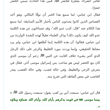
تعالى خضراء، معجزة للخضر

، فمن هذا الحادث سمي الخضر
خضرًا.
فقال ابن عباس: لما سمع هذا الخبر أن نوفًا البكالي -وهو أحد
القصاص الذين كانوا يحدثون الناس بأخبار الأمم السابقة- لما سمع
هذا الكلام عنه "قال: كذب عدو الله"، وقد تتساءلون عن هذه الكلمة
عدو الله كيف يكون ذلك؟ وذكر العلماء تعليلاً لهذه الشدة الواردة من
ابن عباس، فقالوا: أن هذه الكلمة إنما أطلقها ابن عباس، ولم يرد
معناها الحقيقي، وإنما وردت مورد التغليظ والزجر على ذلك الرجل
الذي أخبر بشيء خلاف الثابت عن النبي ﷺ، زعم أن موسى الذي
كان مع الخضر ليس هو صاحب بني إسرائيل موسى آخر، فقال في
معرض الزجر، والتغليظ، وفي حالة غضب، وفي حالة الغضب يعذر
الغاضب في بعض ألفاظه التي تخرج منه.
قال ابن عباس: سمعت أبي بن كعب يقول: سمعت رسول الله ﷺ:
بينما موسى

في قومه يذكرهم بأيام الله، وأيام الله نعماؤه وبلاؤه
.