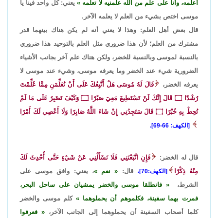
أعلمه، وأنا على علم من الله علمنيه لا تعلمه
يعني: كل واحد فينا يا
موسى اختص بشيء من العلم لا يعلمه الآخر.
قال بعض أهل العلم: وهذا لا يعني أنه لم يكن هناك بينهما قدر
مشترك من العلم؛ لأن هذا ضروري مثل العلم بالتوحيد هذا ضروري
بالنسبة لموسى وبالنسبة للخضر، ولكن هناك علم آخر بجانب الأشياء
الضرورية شيء عند الخضر وما يعرفه موسى، وشيء عند موسى لا
يعرفه الخضر،
قَالَ لَهُ مُوسَى هَلْ أَتَّبِعُكَ عَلَى أَنْ تُعَلِّمَنِ مِمَّا عُلِّمْتَ
رُشْدًا
۝
قَالَ إِنَّكَ لَنْ تَسْتَطِيعَ مَعِيَ صَبْرًا
۝
وَكَيْفَ تَصْبِرُ عَلَى مَا لَمْ
تُحِطْ بِهِ خُبْرًا
۝
قَالَ سَتَجِدُنِي إِنْ شَاءَ اللَّهُ صَابِرًا وَلَا أَعْصِي لَكَ أَمْرًا
[الكهف: 66-69].
قال له الخضر:
فَإِنِ اتَّبَعْتَنِي فَلَا تَسْأَلْنِي عَنْ شَيْءٍ حَتَّى أُحْدِثَ لَكَ
مِنْهُ ذِكْرًا
قال:
نعم
، يعني: وافق موسى على
[الكهف:70]،
الشرط،
فانطلقا موسى والخضر يمشيان على ساحل البحر،
فمرت بهما سفينة، فكلموهم أن يحملوهما
كلم موسى والخضر
كلما أصحاب السفينة أن يحملوهما إلى الجانب الآخر،
فعرفوا