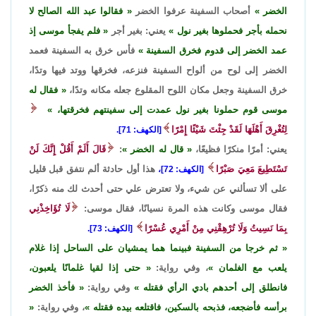
الخضر
أصحاب السفينة عرفوا الخضر
فقالوا عبد الله الصالح لا
نحمله بأجر فحملوها بغير نول
يعني: بغير أجر
فلم يفجأ موسى إذ
عمد الخضر إلى قدوم فخرق السفينة
فأس خرق به السفينة فعمد
الخضر إلى لوح من ألواح السفينة فنزعه، فخرقها ووتد فيها وتدًا،
خرق السفينة وجعل مكان اللوح المقلوع جعله مكانه وتدًا،
فقال له
موسى قوم حملونا بغير نول عمدت إلى سفينتهم فخرقتها،
لِتُغْرِقَ أَهْلَهَا لَقَدْ جِئْتَ شَيْئًا إِمْرًا
[الكهف: 71].
يعني: أمرًا منكرًا فظيعًا،
قال له الخضر
:
قَالَ أَلَمْ أَقُلْ إِنَّكَ لَنْ
تَسْتَطِيعَ مَعِيَ صَبْرًا
هذا أول حادثة ألم نتفق قبل قليل
[الكهف: 72]،
على ألا تسألني عن شيء، ولا تعترض علي حتى أحدث لك منه ذكرًا،
فقال موسى وكانت هذه المرة نسيانًا، فقال موسى:
لَا تُؤَاخِذْنِي
بِمَا نَسِيتُ وَلَا تُرْهِقْنِي مِنْ أَمْرِي عُسْرًا
[الكهف: 73].
ثم خرجا من السفينة فبينما هما يمشيان على الساحل إذا غلام
يلعب مع الغلمان
، وفي رواية:
حتى إذا لقيا غلمانًا يلعبون،
فانطلق إلى أحدهم بادي الرأي فقتله
وفي رواية:
فأخذ الخضر
برأسه فأضجعه، فذبحه بالسكين، فاقتلعه بيده فقتله
، وفي رواية: