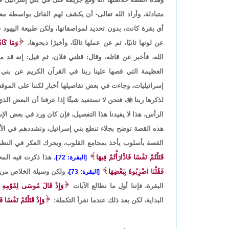
متبادلة، وأراد الله تعالى- أن يكشف لهم القاتل بواسط
أي بقرة كانت، بدون تحديد لمواصفاتها، ولكن طبيعة اليهود ف
عن لونها ثانيًا، ثم عن عملها ثالثًا، وأخيرًا ذبحوها،
وَمَا كَاد
الله، فأخبر عن قاتله، وقال: قتلني فلان، ثم قيل: إنه
العظيمة التي قصها علينا ربنا في القرآن الكريم عن بني إ
إسرائيليات، وجاءت في بعض تفاصيلها أخبار لكننا على الموقف ا
لذكرها ربنا

، فنحن لا نستفيد شيئًا إذا عرفنا أن البعض ال
الرأس، هذا لا يفيدنا هذا التفصيل، فإن كان ورد في بعض الإسر
هذه القصة توضح بجلاء تنطع بني إسرائيل، وتشددهم في الأح
القصة بأسلوب يأخذ بمجامع القلوب، ويحرك الفكر في النظر إليه
قَتَلْتُمْ نَفْسًا فَادَّارَأْتُمْ فِيهَا
هذا ذكرت فيه المخا
[البقرة: 72]،
فَقُلْنَا اضْرِبُوهُ بِبَعْضِهَا
ولكن وسيلة الخلاص من ه
[البقرة: 73]،
البقرة، فإننا أول ما نطالع الآيات
وَإِذْ قَالَ مُوسَى لِقَوْمِهِ إِنّ
البداية، لكن بعد ذلك عندما نقرأ التكملة:
وَإِذْ قَتَلْتُمْ نَفْسًا فَا