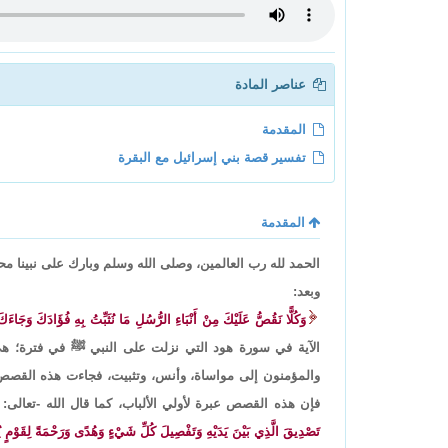
عناصر المادة
المقدمة
تفسير قصة بني إسرائيل مع البقرة
المقدمة
الحمد لله رب العالمين، وصلى الله وسلم وبارك على نبينا م
وبعد:
وَكُلًّا نَقُصُّ عَلَيْكَ مِنْ أَنْبَاءِ الرُّسُلِ مَا نُثَبِّتُ بِهِ فُؤَادَكَ وَجَاء
الآية في سورة هود التي نزلت على النبي ﷺ في فترة؛ هي
والمؤمنون إلى مواساة، وأنس، وتثبيت، فجاءت هذه القص
فإن هذه القصص عبرة لأولي الألباب، كما قال الله -تعالى:
تَصْدِيقَ الَّذِي بَيْنَ يَدَيْهِ وَتَفْصِيلَ كُلِّ شَيْءٍ وَهُدًى وَرَحْمَةً لِقَوْمٍ ي