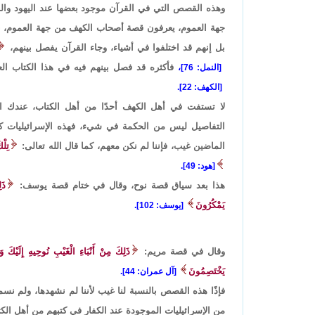
وهذه القصص التي في القرآن موجود بعضها عند اليهود وا
جهة العموم، يعرفون قصة أصحاب الكهف من جهة العموم، بع
بل إنهم قد اختلفوا في أشياء، وجاء القرآن يفصل بينهم،
فأكثره قد فصل بينهم فيه في هذا الكتاب العز
[النمل: 76]،
[الكهف: 22].
لا تستفت في أهل الكهف أحدًا من أهل الكتاب، عندك الم
التفاصيل ليس من الحكمة في شيء، فهذه الإسرائيليات كثير
الماضين غيب، فإننا لم نكن معهم، كما قال الله تعالى:
تِلْ
[هود: 49].
هذا بعد سياق قصة نوح، وقال في ختام قصة يوسف:
ذَل
يَمْكُرُونَ
[يوسف: 102].
وقال في قصة مريم:
ذَلِكَ مِنْ أَنْبَاءِ الْغَيْبِ نُوحِيهِ إِلَيْكَ وَم
يَخْتَصِمُونَ
[آل عمران: 44].
فإذًا هذه القصص بالنسبة لنا غيب لأننا لم نشهدها، ولم نس
من الإسرائيليات الموجودة عند الكفار في كتبهم من أهل الكت