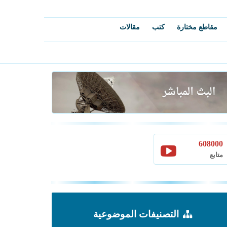
مقاطع مختارة
كتب
مقالات
608000
متابع
التصنيفات الموضوعية