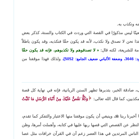
ضه ونكذب به.
معينًا ليس مذكورًا في القصة التي وردت في الكتاب والسنة، كذكر بعض
نحن لا نصدق ولا نكذب، لأنه قد يكون حقًا فنكذبه، وقد يكون باطلاً
ة للشريعة، لكنه قال:
لا تصدقوهم ولا تكذبوهم، فإنه قد يكون حقًا
ولذلك فهذا موقفنا من
مع: 5052]،
، صادقة الخبر، بتدبرها تظهر السنن الربانية، فإنه في نهاية كل قصة
كذبين، كما قال الله تعالى:
وَكُلًّا نَقُصُّ عَلَيْكَ مِنْ أَنْبَاءِ الرُّسُلِ مَا نُثَبِّتُ
أخبرنا ربنا

، وينبغي أن يكون موقفنا منها الاعتبار والتفكر كما تقدم،
نظر عن القصص التي قصها ربها عليها في كتابه، وأهملت أمرها، وظن
بعض الناس المرتدين في هذا العصر زعم أن في القرآن خرافات مثل عصا