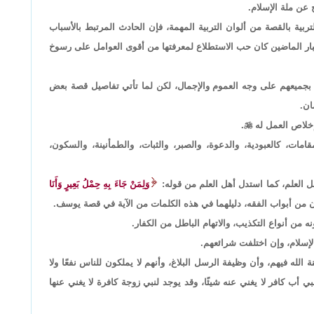
عن ملة الإسلام.
بية بالقصة من ألوان التربية المهمة، فإن الحادث المرتبط بالأسباب
ي أخبار الماضين كان حب الاستطلاع لمعرفتها من أقوى العوامل على رسوخ
هم بجميعهم على وجه العموم والإجمال، لكن لما تأتي تفاصيل قصة بعض
ان.
إخلاص العمل له

.
مات، كالعبودية، والدعوة، والصبر، والثبات، والطمأنينة، والسكون،
 العلم، كما استدل أهل العلم من قوله:
وَلِمَنْ جَاءَ بِهِ حِمْلُ بَعِيرٍ وَأَنَا
ان من أبواب الفقه، دليلهما في هذه الكلمات من الآية في قصة يوسف.
من أنواع التكذيب، والاتهام الباطل من الكفار.
والإسلام، وإن اختلفت شرائعهم.
ة الله فيهم، وأن وظيفة الرسل البلاغ، وأنهم لا يملكون للناس نفعًا ولا
نبي أب كافر لا يغني عنه شيئًا، وقد يوجد لنبي زوجة كافرة لا يغني عنها