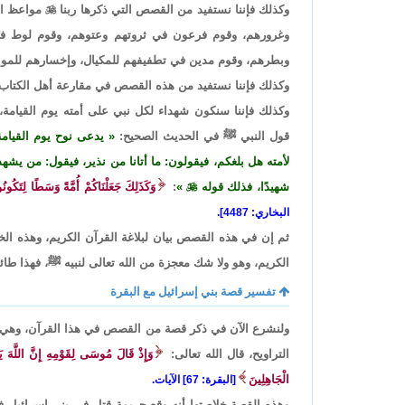
وكذلك فإننا نستفيد من القصص التي ذكرها ربنا

مواعظ الآ
وغرورهم، وقوم فرعون في ثروتهم وعتوهم، وقوم لوط ف
وبطرهم، وقوم مدين في تطفيفهم للمكيال، وإخسارهم للمواز
وكذلك فإننا نستفيد من هذه القصص في مقارعة أهل الكتاب ا
وكذلك فإننا سنكون شهداء لكل نبي على أمته يوم القيامة
قول النبي ﷺ في الحديث الصحيح:
يدعى نوح يوم القيامة
لأمته هل بلغكم، فيقولون: ما أتانا من نذير، فيقول: من يش
شهيدًا، فذلك قوله

:
وَكَذَلِكَ جَعَلْنَاكُمْ أُمَّةً وَسَطًا لِتَكُ
البخاري: 4487].
ثم إن في هذه القصص بيان لبلاغة القرآن الكريم، وهذه الخ
الكريم، وهو ولا شك معجزة من الله تعالى لنبيه ﷺ، فهذا طائ
تفسير قصة بني إسرائيل مع البقرة
ولنشرع الآن في ذكر قصة من القصص في هذا القرآن، وهي قصة
التراويح، قال الله تعالى:
وَإِذْ قَالَ مُوسَى لِقَوْمِهِ إِنَّ اللَّهَ يَأ
الْجَاهِلِينَ
[البقرة: 67] الآيات.
وهذه القصة خلاصتها أنه وقع جريمة قتل في بني إسرائيل 