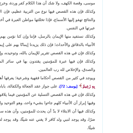
موسى، وقصة الكهف، ولا شك أن هذا الكلام كفر وردة، وخرج 
وكذلك فإن هذه القصص فيها نوع من التربية عظيم، فإن التر
والنتائج تهفو إليها الأسماع، فإذا تخللتها مواطن العبرة ف
عبرتها في النفس.
وكذلك نستفيد منها الإيمان بالرسل، فإننا وإن كنا نؤمن ب
الأنبياء بالدقائق والأحداث؛ فإن ذلك يزيدنا إيمانًا بهم على إيم
وكذلك فإن في هذه القصص تقرير للإيمان بالله، وتوحيده، و
وكذلك فإن فيها عبرة للمؤمنين يقتدون بها في سائر المقا
والصدق، والإخلاص لله رب العالمين.
ويوجد في كثير من القصص أحكاما فقهية وشرعية؛ يعرفها أهل
بِهِ زَعِيمٌ
على جواز عقد الجعالة والكفالة، باب
[يوسف: 72]،
وكذلك فإن في هذه القصص التسلية عن المؤمنين فيما يلاقونه 
وفيها إبراز أن الأنبياء كلهم جاءوا بشيء واحد، وهو التوحيد 
وكذلك فيها أن الابتلاء لا بدّ أن يحدث للمؤمنين، وأن هذه سن
ضرًا، وقد يوجد لنبي ولد كافر لا يغني عنه شيئًا، وقد يوجد ل
شيئًا.