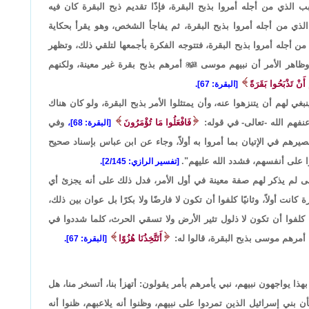
 الذي من أجله أمروا بذبح البقرة، فإذًا تقديم ذبح البقرة كان فيه
ذي من أجله أمروا بذبح البقرة، ثم يفاجأ الشخص، وهو يقرأ بحكاية
جله أمروا بذبح البقرة، فتتوجه الفكرة بأجمعها لتلقي ذلك، وتظهر
 وظاهر الأمر أن نبيهم موسى

أمرهم بذبح بقرة غير معينة، ولكنهم
ْ أَنْ تَذْبَحُوا بَقَرَةً
[البقرة: 67].
غي لهم أن يتنزهوا عنه، وأن يمتثلوا الأمر بذبح البقرة، ولو كان هناك
نفهم الله -تعالى- في قوله:
فَافْعَلُوا مَا تُؤْمَرُونَ
وفي
[البقرة: 68]،
يرهم في الإتيان بما أمروا به أولاً، وجاء عن ابن عباس بإسناد صحيح
وا على أنفسهم، فشدد الله عليهم".
[تفسير الرازي: 2/145].
عالى لم يذكر لهم صفة معينة في أول الأمر، فدل ذلك على أنه يجزئ أي
ة كانت أولاً، وثانيًا كلفوا أن تكون لا فارضًا ولا بكرًا بل عوان بين ذلك،
ا كلفوا أن تكون لا ذلول تثير الأرض ولا تسقي الحرث، كلما شددوا في
أمرهم موسى بذبح البقرة، قالوا له:
أَتَتَّخِذُنَا هُزُوًا
[البقرة: 67].
ا، بهذا يواجهون نبيهم، نبي يأمرهم بأمر يقولون: أتهزأ بنا، أتسخر منا، هل
بني إسرائيل الذين تمردوا على نبيهم، وظنوا أنه يلاعبهم، ظنوا أنه