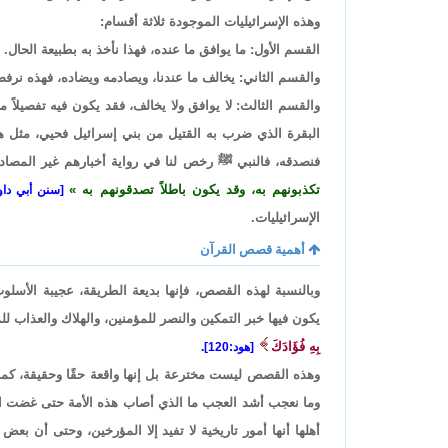
وهذه الإسرائيليات الموجودة ثلاثة أقسام:
القسم الأول: ما يوافق ما عنده، فهذا نأخذ به بطبيعة الحال.
والقسم الثاني: يخالف ما عندنا، ويصادمه ويضاده، فهذه نرف
والقسم الثالث: لا يوافق ولا يخالف، فقد يكون فيه تفصيلاً 
البقرة الذي ضرب به القتيل من بني إسرائيل فحيي، مثل هذا 
فنصدقه، فالنبي ﷺ رخص لنا في رواية أخبارهم غير المصادم
تكذبونهم به، وقد يكون باطلاً تصدقونهم به
[سنن أبي داود: 3646، وضعفة الألباني ضعيف الجا
الإسرائيليات.
أهمية قصص القرآن
وبالنسبة لهذه القصص، فإنها بديعة الطريقة، عجيبة الأسلوب
يكون فيها خبر التمكين والنصر للمؤمنين، والهلاك والعذاب للم
بِهِ فُؤَادَكَ
[هود:120].
وهذه القصص ليست مخترعة بل إنها واقعة حقًا وحقيقة، كما 
وما نعجب أشد العجب ما الذي أصاب هذه الأمة حتى غضت ال
أهلها أنها أمور تاريخية لا تفيد إلا المؤرخين، وحتى أن 