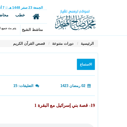
الجمعة
23
صفر
1448 هـ
::
7
أ
خطب
محاض
يتم بث جميع ال
مناشط الشيخ
الرئيسية
دورات متنوعة
قصص القرآن الكريم
الاستماع
02 رمضان 1423
التعليقات: 15
19- قصة بني إسرائيل مع البقرة 1