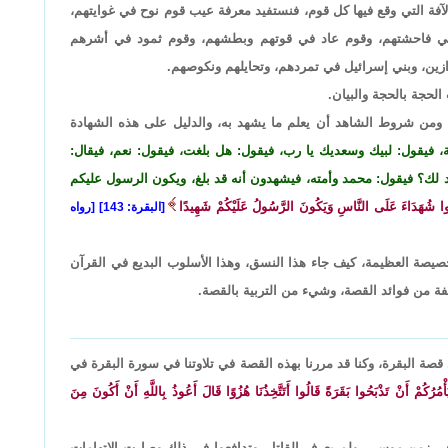
فة التي وقع فيها كل قوم، فنستفيد معرفة عيب قوم نوح في غوايتهم،
ي فاحشتهم، وقوم عاد في قوتهم وبطشهم، وقوم ثمود في أشرهم
ين، وبني إسرائيل في تمردهم، وتحايلهم ونكوصهم.
لحجة بالحجة والبيان.
، ومن شروط الشاهد أن يعلم ما يشهد به، والدليل على هذه الشهادة
، فيقول: لبيك وسعديك يا رب، فيقول: هل بلغت، فيقول: نعم، فيقال:
هد لك؟ فيقول: محمد وأمته، فيشهدون أنه قد بلغ، ويكون الرسول عليكم
ونُوا شُهَدَاءَ عَلَى النَّاسِ وَيَكُونَ الرَّسُولُ عَلَيْكُمْ شَهِيدًا
[البقرة: 143] [رواه
صيصة العظيمة، كيف جاء هذا النسق، وهذا الأسلوب البديع في القرآن
فة من فوائد القصة، وشيء من التربية بالقصة.
 البقرة، وكنا قد مررنا بهذه القصة في تلاوتنا في سورة البقرة في
ْمُرُكُمْ أَنْ تَذْبَحُوا بَقَرَةً قَالُوا أَتَتَّخِذُنَا هُزُوًا قَالَ أَعُوذُ بِاللَّهِ أَنْ أَكُونَ مِنَ
في زمن موسى، ولم يعرف القاتل، وتدافعوا في ذلك وصارت الاتهامات