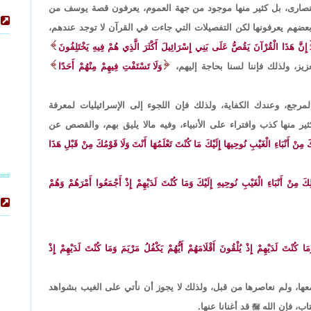
لنصارى، بل كثير منها موجود من جهة العموم، يعرفون قصة يوسف من
ضهم يعرفونها لكن التفصيلات التي جاءت في القرآن لا توجد عندهم،
إِنَّ هَذَا الْقُرْآنَ يَقُصُّ عَلَى بَنِي إِسْرَائِيلَ أَكْثَرَ الَّذِي هُمْ فِيهِ يَخْتَلِفُونَ
يز، ولذلك فإننا لسنا بحاجة إليهم،
وَلَا تَسْتَفْتِ فِيهِمْ مِنْهُمْ أَحَدًا
رجع، وعندك الكفاية، ولذلك فإن اللجوء إلى الإسرائيليات لمعرفة
 منها كذب وافتراء على الأنبياء، وفيه مالا يليق بهم، والقصص عن
كَ مِنْ أَنْبَاءِ الْغَيْبِ نُوحِيهَا إِلَيْكَ مَا كُنْتَ تَعْلَمُهَا أَنْتَ وَلَا قَوْمُكَ مِنْ قَبْلِ هَذَا
ِكَ مِنْ أَنْبَاءِ الْغَيْبِ نُوحِيهِ إِلَيْكَ وَمَا كُنْتَ لَدَيْهِمْ إِذْ أَجْمَعُوا أَمْرَهُمْ وَهُمْ
َا كُنْتَ لَدَيْهِمْ إِذْ يُلْقُونَ أَقْلَامَهُمْ أَيُّهُمْ يَكْفُلُ مَرْيَمَ وَمَا كُنْتَ لَدَيْهِمْ إِذْ
معها، ولم نعاصرها من قبل، ولذلك لا يجوز أن نأتي على الغيب بشواهد
اب، فإن الله

قد أغنانا عنها.