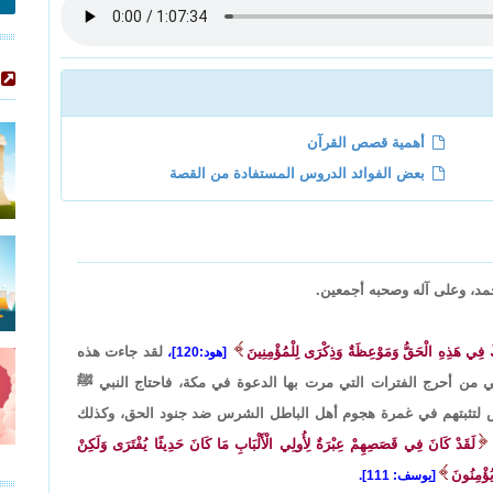
أهمية قصص القرآن
بعض الفوائد الدروس المستفادة من القصة
حمد، وعلى آله وصحبه أجمعين.
َكَ فِي هَذِهِ الْحَقُّ وَمَوْعِظَةٌ وَذِكْرَى لِلْمُؤْمِنِينَ
لقد جاءت هذه
[هود:120]،
 من أحرج الفترات التي مرت بها الدعوة في مكة، فاحتاج النبي ﷺ
ص لتثبتهم في غمرة هجوم أهل الباطل الشرس ضد جنود الحق، وكذلك
لَقَدْ كَانَ فِي قَصَصِهِمْ عِبْرَةٌ لِأُولِي الْأَلْبَابِ مَا كَانَ حَدِيثًا يُفْتَرَى وَلَكِنْ
ُؤْمِنُونَ
[يوسف: 111].