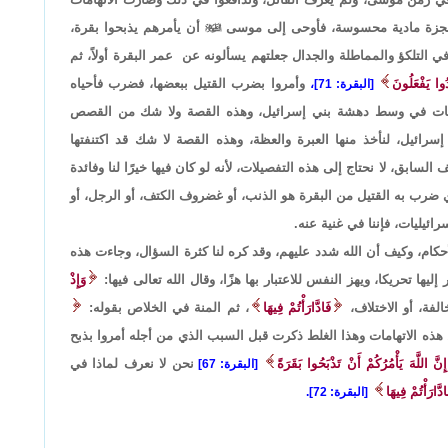
ة معجزة مادية محسوسة، فأوحى إلى موسى

أن يأمرهم يذبحوا بقرة،
ي التلكؤ والمماطلة والجدال جعلتهم يسألونه عن عمر البقرة أولاً، ثم
ُوا يَفْعَلُونَ
وأمروا بضرب القتيل ببعضها، فضرب فأحياه
[البقرة: 71]،
 قد مات في وسط دهشة بني إسرائيل، وهذه القصة ولا شك من القصص
سرائيل، لنأخذ منها العبرة والعظة، وهذه القصة لا شك قد اكتنفتها
لسابق، لا نحتاج إلى هذه التفصيلات، لأنه لو كان فيها خيرًا لنا وفائدة
ذي ضرب به القتيل من البقرة هو الذنب، أو غضروف الكتف، أو الرجل، أو
ائيليات، فإننا في غنية عنه.
كام، وكيف أن الله شدد عليهم، وقد كره لنا كثرة السؤال، وجاءت هذه
ا تحريكا، ويهز النفس للاعتبار بها هزًا، وقال الله تعالى فيها:
وَإِذْ
لفة، أو الاختلاف،
فَادَّارَأْتُمْ فِيهَا
، ثم المنة في الخلاص بقوله:
ذه الاتهامات وهذا الغلط ذكرت قبل السبب الذي من أجله أمروا بذبح
َ اللَّهَ يَأْمُرُكُمْ أَنْ تَذْبَحُوا بَقَرَةً
نحن لا نعرف لماذا في
[البقرة: 67]
دَّارَأْتُمْ فِيهَا
[البقرة: 72].