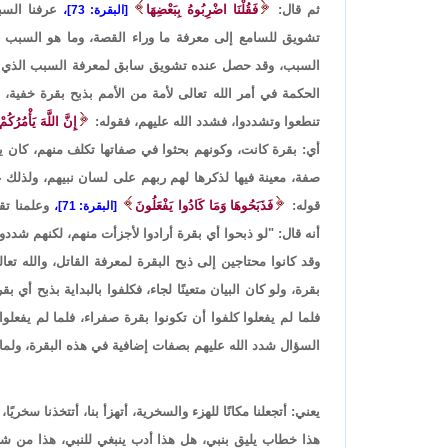
ثم قال:
فَقُلْنَا اضْرِبُوهُ بِبَعْضِهَا
عرفنا السبب
[البقرة: 73]،
تشويق للسامع إلى معرفة ما وراء القصة، وما هو السبب ال
السبب، وقد حصل عنده تشويق سابق لمعرفة السبب الذي من أ
الحكمة في أمر الله تعالى لأمة من الأمم بذبح بقرة خفية،
تنطعوا وتشددوا، فشدد الله عليهم، فقوله:
إِنَّ اللَّهَ يَأْمُرُكُم
أي: بقرة كانت، وكونهم بحثوا في صفاتها تكلف منهم، كان ينب
صفة، معينة فيها لذكرها لهم ربهم على لسان نبيهم، ولذلك ع
قوله:
فَذَبَحُوهَا وَمَا كَادُوا يَفْعَلُونَ
وعلمنا تقص
[البقرة: 71]،
أنه قال: "لو ذبحوا أي بقرة أرادوا لأجزأت منهم، لكنهم شدد
وقد كانوا محتاجين إلى ذبح البقرة لمعرفة القاتل، والله ت
بقرة، ولو كان البيان متعينًا لجاء، فكلفوا بالبداية بذبح أي بقر
فلما لم يفعلوا كلفوا أن تكونوا بقرة صفراء، فلما لم يفعلو
السؤال شدد الله عليهم بصفات إضافية في هذه البقرة، ولما 
يعني: أتجعلنا مكانًا للهزء والسخرية، أتهزأ بنا، أتتخذنا سخريً
هذا خطاب يليق بنبي، هل هذا أدب ينبغي للنبي، هذا من شأن 