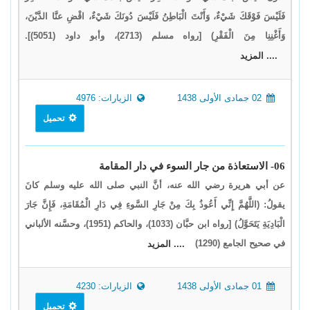
فَلَيْسَ فَوْقَكَ شَيْءٌ، وَأَنْتَ الْبَاطِنُ فَلَيْسَ دُونَكَ شَيْءٌ، اقْضِ عنَّا الدَّيْنَ،
وَأَغْنِنِا مِنَ الْفَقْرِ) [رواه مسلم (2713)، وأبو داود (5051)].
.... المزيد
02 جمادى الأولى 1438
الزيارات: 4976
تحميل
06- الاستعاذة من جار السوء في دار المقامة
عن أبي هريرة رضي الله عنه، أنَّ النبي صلى الله عليه وسلم كانَ
يقولُ: (اللَّهُمَّ إِنِّي أَعُوذُ بِكَ مِنْ جَارِ السَّوءِ فِي دَارِ الْمُقَامَةِ، فَإِنَّ جَارَ
الْبَادِيَةِ يَتَحَوَّلُ) [رواه ابن حبَّان (1033)، والحاكم (1951)، وحسَّنه الألباني
في صحيح الجامع (1290)
.... المزيد
01 جمادى الأولى 1438
الزيارات: 4230
تحميل