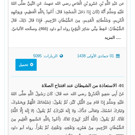
عن عَبْدِ اللَّهِ بْنِ عَمْرِو بْنِ الْعَاصِ رضي الله عنهما، عَنِ النَّبِيِّ صَلَّى اللهُ
عَلَيْهِ وَسَلَّمَ أَنَّهُ (كَانَ إِذَا دَخَلَ الْمَسْجِدَ قَالَ: أَعُوذُ بِاللَّهِ الْعَظِيمِ، وَبِوَجْهِهِ
الْكَرِيمِ، وَسُلْطَانِهِ الْقَدِيمِ، مِنَ الشَّيْطَانِ الرَّجِيمِ. فَإِذَا قَالَ ذَلِكَ، قَالَ
الشَّيْطَانُ: حُفِظَ مِنِّي سَائِرَ الْيَوْمِ) رواه أبو داود (466)، وصحَّحه الألبانيّ.
.... المزيد
01 جمادى الأولى 1438
الزيارات: 5095
تحميل
01- الاستعاذة من الشيطان عند افتتاح الصلاة
عَنْ أَبِي سَعِيدٍ الْخُدْرِيِّ رضي الله عنه قَالَ: كَانَ رَسُولُ اللَّهِ صَلَّى اللهُ
عَلَيْهِ وَسَلَّمَ إِذَا قَامَ مِنَ اللَّيْلِ كَبَّرَ، ثُمَّ يَقُولُ: (سُبْحَانَكَ اللَّهُمَّ وَبِحَمْدِكَ،
وَتَبَارَكَ اسْمُكَ، وَتَعَالَى جَدُّكَ، وَلا إِلَهَ غَيْرَكَ)، ثُمَّ يَقُولُ: (لا إِلَهَ إِلَّا اللَّهُ)
ثَلَاثًا، ثُمَّ يَقُولُ: (اللَّهُ أَكْبَرُ كَبِيرًا) ثَلاثًا، (أَعُوذُ بِاللَّهِ السَّمِيعِ الْعَلِيمِ مِنَ
الشَّيْطَانِ الرَّجِيمِ، مِنْ هَمْزِهِ، وَنَفْخِهِ، وَنَفْثِهِ)، ثُمَّ يَقْرَأُ. رواه أبو داود