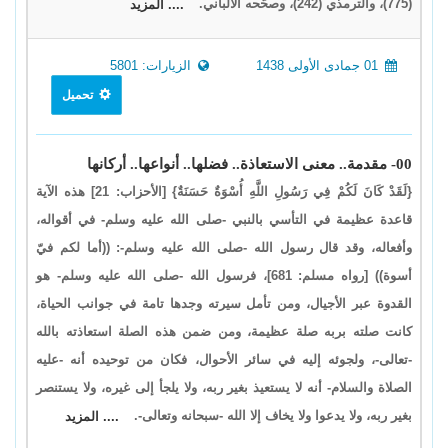
(775)، والترمذي (242)، وصحَّحه الألباني.
.... المزيد
01 جمادى الأولى 1438
الزيارات: 5801
تحميل
00- مقدمة.. معنى الاستعاذة.. فضلها.. أنواعها.. أركانها
{لَقَدْ كَانَ لَكُمْ فِي رَسُولِ اللَّهِ أُسْوَةٌ حَسَنَةٌ} [الأحزاب: 21] هذه الآية
قاعدة عظيمة في التأسي بالنبي -صلى الله عليه وسلم- في أقواله،
وأفعاله، وقد قال رسول الله -صلى الله عليه وسلم-: ((أما لكم فيّ
أسوة)) [رواه مسلم: 681]، فرسول الله -صلى الله عليه وسلم- هو
القدوة عبر الأجيال، ومن تأمل سيرته وجدها تامة في جوانب الحياة،
كانت صلته بربه صلة عظيمة، ومن ضمن هذه الصلة استعاذته بالله
-تعالى-، ولجوئه إليه في سائر الأحوال، فكان من توحيده أنه -عليه
الصلاة والسلام- أنه لا يستعيذ بغير ربه، ولا يلجأ إلى غيره، ولا يستنصر
بغير ربه، ولا يدعوا ولا يخاف إلا الله -سبحانه وتعالى-.
.... المزيد