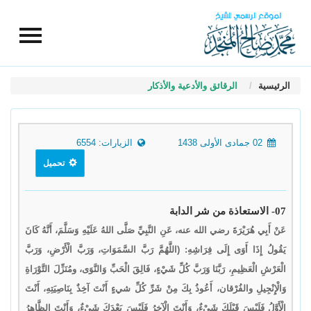
الرئيسية
الرقائق والأدعية والأذكار
02 جمادى الأولى 1438
الزيارات: 6554
تحميل
07- الاستعاذة من شر الدابة
عَنْ أَبِي هُرَيْرَةَ رضي الله عنه، عَنِ النَّبِيِّ صَلَّى اللهُ عَلَيْهِ وَسَلَّمَ، أَنَّهُ كَانَ
يَقُولُ إِذَا أَوَى إِلَى فِرَاشِهِ: (اللَّهُمَّ رَبَّ السَّمَوَاتِ، وَرَبَّ الْأَرْضِ، وَرَبَّ
الْعَرْشِ الْعَظِيمِ، رَبَّنَا وَرَبَّ كُلِّ شَيْءٍ، فَالِقَ الْحَبِّ وَالنَّوَى، ومُنَزِّلَ التَّوْرَاةِ
وَالْإِنْجِيلِ والفُرْقان، أَعُوذُ بِكَ مِنْ شَرِّ كُلِّ شيءٍ أَنْتَ آخِذٌ بِنَاصِيَتِهِ، أَنْتَ
الْأَوَّلُ فَلَيْسَ قَبْلَكَ شَيْءٌ، وَأَنْتَ الْآخِرُ فَلَيْسَ بَعْدَكَ شَيْءٌ، وَأَنْتَ الظَّاهِرُ