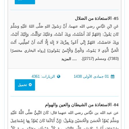
05- الاستعاذة من الضلال
عَنِ ابْنِ عَبَّاسٍ رضي الله عنهما، أَنَّ رَسُولَ اللهِ صَلَّى اللهُ عَلَيْهِ وَسَلَّمَ
كَانَ يَقُولُ: (اللهُمَّ لَكَ أَسْلَمْتُ، وَبِكَ آمَنْتُ، وَعَلَيْكَ تَوَكَّلْتُ، وَإِلَيْكَ أَنَبْتُ،
وَبِكَ خَاصَمْتُ، اللهُمَّ إِنِّي أَعُوذُ بِعِزَّتِكَ لا إِلَهَ إِلَّا أَنْتَ أَنْ تُضِلَّنِي، أَنْتَ
الْحَيُّ الَّذِي لا يَمُوتُ، وَالْجِنُّ وَالْإِنْسُ يَمُوتُونَ) [رواه البخاري مختصرًا
(7383)، ومسلم (2717)].
.... المزيد
01 جمادى الأولى 1438
الزيارات: 4361
تحميل
04- الاستعاذة من الشيطان والعين والهوام
عن عبد الله بن عبَّاس رضي الله عنهما قال: كَانَ النَّبِيُّ صَلَّى اللَّهُ عَلَيْهِ
وَسَلَّمَ يُعَوِّذُ الْحَسَنَ وَالْحُسَيْنَ وَيَقُولُ: (إِنَّ أَبَاكُمَا كَانَ يُعَوِّذُ بِهَا إِسْمَاعِيلَ
وَإِسْحَاقَ: أَعُوذُ بِكَلِمَاتِ اللَّهِ التَّامَّةِ، مِنْ كُلِّ شَيْطَانٍ وَهَامَّةٍ، وَمِنْ كُلِّ