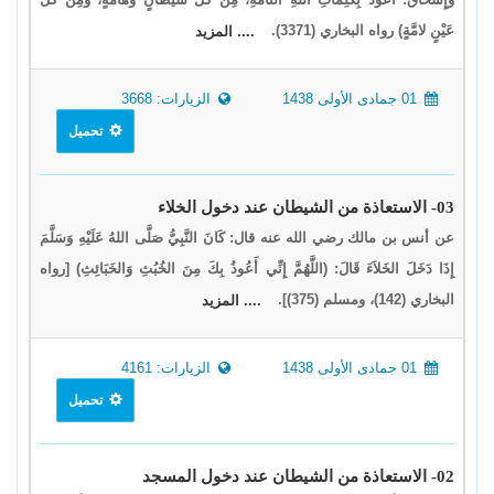
عَيْنٍ لامَّةٍ) رواه البخاري (3371).
.... المزيد
01 جمادى الأولى 1438
الزيارات: 3668
تحميل
03- الاستعاذة من الشيطان عند دخول الخلاء
عن أنس بن مالك رضي الله عنه قال: كَانَ النَّبِيُّ صَلَّى اللهُ عَلَيْهِ وَسَلَّمَ
إِذَا دَخَلَ الخَلاَءَ قَالَ: (اللَّهُمَّ إِنِّي أَعُوذُ بِكَ مِنَ الخُبُثِ وَالخَبَائِثِ) [رواه
البخاري (142)، ومسلم (375)].
.... المزيد
01 جمادى الأولى 1438
الزيارات: 4161
تحميل
02- الاستعاذة من الشيطان عند دخول المسجد