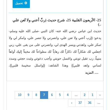
تحميل
25- الأربعون القلبية 25، شرح حديث (ربِّ أعني ولا تُعن علي
..)
حديث ابن عباس -رضي الله عنه- كان النبي -صلى الله عليه وسلم-
يدعو: ((رب أعني ولا تعن علي، وانصرني ولا تنصر علي، وامكر لي ولا
تمكر علي، واهدني ويسر الهدى لي، وانصرني على من بغى علي، ربي
اجعلني لك شكاراً لك ذكاراً لك رهاباً لك مطواعاً لك مخبتاً إليك أواهاً
منيباً، رب تقبل توبتي واغسل حوبتي وأجب دعوتي وثبت حجتي وسدد
لساني واهد قلبي)) وهذا الشاهد: ((واسلل سخيمة قلبي)).
.... المزيد
10
9
8
7
6
5
4
...
2
1
‹
›
37
36
...