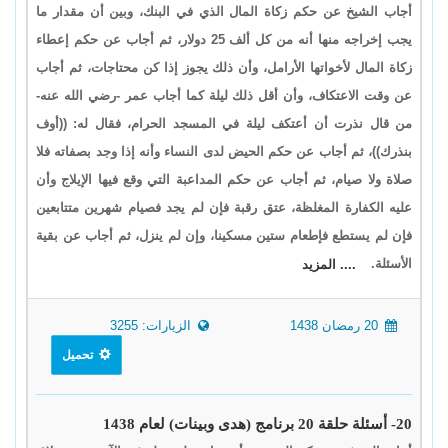
أجاب الشيخ عن حكم زكاة المال الذي في البنك، وبين أن مقدار ما
يجب إخراجه منها أنه من كل ألف 25 دولار، ثم أجاب عن حكم إعطاء
زكاة المال لأخواتها الأرامل، وأن ذلك يجوز إذا كن محتاجات، ثم أجاب
عن وقت الاعتكاف، وأن أقل ذلك ليلة كما أجاب عمر -رضي الله عنه-
من قال نذرت أن أعتكف ليلة في المسجد الحرام، فقال له: ((أوف
بنذرك))، ثم أجاب عن حكم الحيض لدى النساء وأنه إذا وجد بصفاته فلا
صلاة ولا صيام، ثم أجاب عن حكم المداعبة التي وقع فيها الإيلاج وأن
عليه الكفارة المغلظة، عتق رقبة فإن لم يجد فصيام شهرين متتابعين
فإن لم يستطع فإطعام ستين مسكينا، وإن لم ينزل، ثم أجاب عن بقية
الأسئلة.
.... المزيد
20 رمضان 1438
الزيارات: 3255
تحميل
20- أسئلة حلقة 20 برنامج (هدى وبينات) لعام 1438