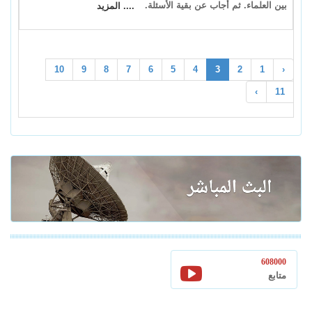
بين العلماء. ثم أجاب عن بقية الأسئلة.
.... المزيد
10
9
8
7
6
5
4
3
2
1
‹
›
11
608000
متابع