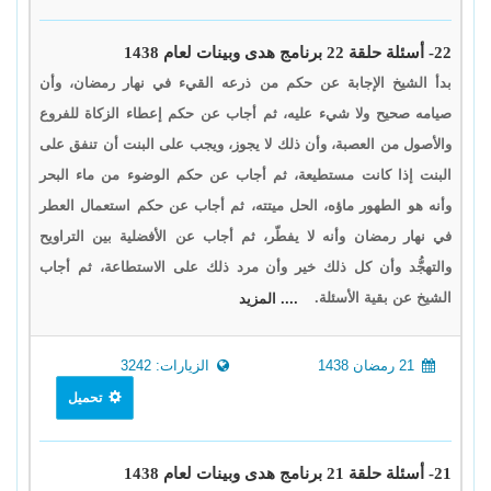
22- أسئلة حلقة 22 برنامج هدى وبينات لعام 1438
بدأ الشيخ الإجابة عن حكم من ذرعه القيء في نهار رمضان، وأن
صيامه صحيح ولا شيء عليه، ثم أجاب عن حكم إعطاء الزكاة للفروع
والأصول من العصبة، وأن ذلك لا يجوز، ويجب على البنت أن تنفق على
البنت إذا كانت مستطيعة، ثم أجاب عن حكم الوضوء من ماء البحر
وأنه هو الطهور ماؤه، الحل ميتته، ثم أجاب عن حكم استعمال العطر
في نهار رمضان وأنه لا يفطّر، ثم أجاب عن الأفضلية بين التراويح
والتهجُّد وأن كل ذلك خير وأن مرد ذلك على الاستطاعة، ثم أجاب
الشيخ عن بقية الأسئلة.
.... المزيد
21 رمضان 1438
الزيارات: 3242
تحميل
21- أسئلة حلقة 21 برنامج هدى وبينات لعام 1438