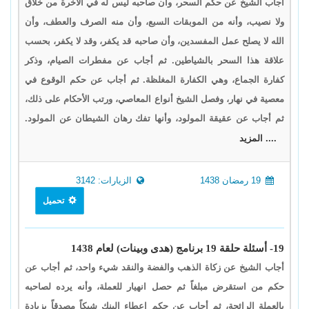
أجاب الشيخ عن حكم السحر، وأن صاحبه ليس له في الآخرة من خلاق
ولا نصيب، وأنه من الموبقات السبع، وأن منه الصرف والعطف، وأن
الله لا يصلح عمل المفسدين، وأن صاحبه قد يكفر، وقد لا يكفر، بحسب
علاقة هذا السحر بالشياطين. ثم أجاب عن مفطرات الصيام، وذكر
كفارة الجماع، وهي الكفارة المغلظة. ثم أجاب عن حكم الوقوع في
معصية في نهار، وفصل الشيخ أنواع المعاصي، ورتب الأحكام على ذلك،
ثم أجاب عن عقيقة المولود، وأنها تفك رهان الشيطان عن المولود.
.... المزيد
19 رمضان 1438
الزيارات: 3142
تحميل
19- أسئلة حلقة 19 برنامج (هدى وبينات) لعام 1438
أجاب الشيخ عن زكاة الذهب والفضة والنقد شيء واحد، ثم أجاب عن
حكم من استقرض مبلغاً ثم حصل انهيار للعملة، وأنه يرده لصاحبه
بالعملة الرائجة، ثم أجاب عن حكم اعطاء البنك شيكاً مصدقاً بزيادة