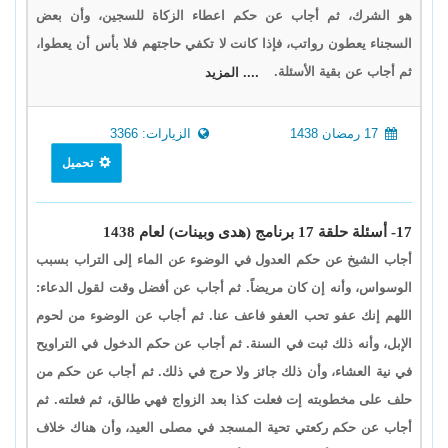
هو الشرك، ثم أجاب عن حكم اعطاء الزكاة للسجين، وأن بعض
السجناء يعطون رواتب، فإذا كانت لا تكفي حاجتهم فلا بأس أن يعطوا،
ثم أجاب عن بقية الأسئلة.
.... المزيد
17 رمضان 1438
الزيارات: 3366
تحميل
17- أسئلة حلقة 17 برنامج (هدى وبينات) لعام 1438
أجاب الشيخ عن حكم العدول في الوضوء عن الماء إلى التراب بسبب
الوسواس، وأنه إن كان مريضاً. ثم أجاب عن أفضل وقت لقول الدعاء:
اللهم إنك عفو تحب العفو فاعف عنا. ثم أجاب عن الوضوء من لحوم
الإبل، وأنه ذلك ثبت في السنة. ثم أجاب عن حكم الدخول في التراويح
في نية العشاء، وأن ذلك جائز ولا حرج في ذلك. ثم أجاب عن حكم من
حلف على مخطوبته إت فعلت كذا بعد الزواج فهي طالق، ثم فعلته. ثم
أجاب عن حكم ركعتي تحية المسجد في مصلى العيد، وأن هناك خلاف