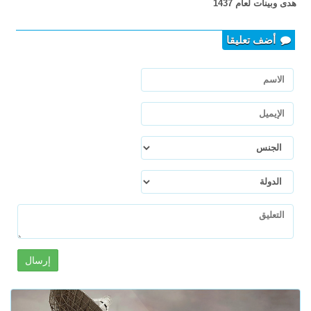
هدى وبينات لعام 1437
أضف تعليقا
إرسال