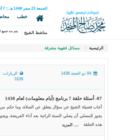
الجمعة
23
صفر
1448 هـ
::
7
أ
خطب
محاض
يتم بث جميع ال
مناشط الشيخ
الرئيسية
مسائل فقهية متفرقة
04 ذو الحجة 1438
الزيارات:
3109
07- أسئلة حلقة 7 برنامج (أيام معلومات) لعام 1438
أجاب فضيلة الشيخ عن سؤال يتعلق عن الصلاة، وما حكم من صل
يجوز للمصلي أن يصلي السنة الراتبة بعد أداء الفريضة، ويج
هذه الحلقة
.... المزيد