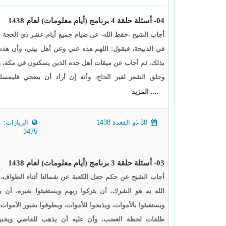
04- أسئلة حلقة 4 برنامج (أيام معلومات) لعام 1438
أجاب الشيح -حفظ الله- عن صيام جميع أيام عشر ذي الحجة إلا 
في الذبيحة، فبقول: اللهم هذه عني وعن أهل بيتي، وأن هذه
بذلك، ثم أجاب عن ميقات أهل جده الذين يسكنون في مكة، وأ
وحلق الشعر لغير الحاج، وأنه إن أراد أن يضحي فليمس
.... المزيد
30 ذو القعدة 1438
الزيارات:
3475
03- أسئلة حلقة 3 برنامج (أيام معلومات) لعام 1438
أجاب الشيخ عن حكم جعل الكعبة عن شمالنا أثناء الطواف، ح
الله به هو الشرك، أن يتركوا ربهم ويستغيثوا بغيره، أن ينذ
ويستغيثوا بالأموات، ويذبحوا للأموات، ويطوفوا بقبور الأمو
طلقات لحظة الغضب، وأن عليه أن يذهب للقاضي ويخبره