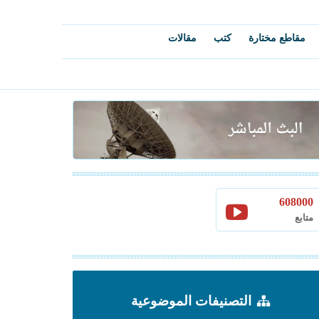
مقاطع مختارة
كتب
مقالات
608000
متابع
التصنيفات الموضوعية