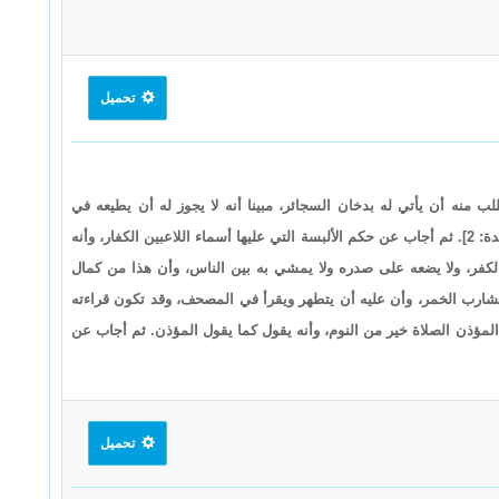
تحميل
ه أن يأتي له بدخان السجائر، مبينا أنه لا يجوز له أن يطيعه في
معصية، وأن الله يقول: {وَلَا تَعَاوَنُوا عَلَى الْإِثْمِ وَالْعُدْوَانِ} [المائدة: 2]. ثم أجاب عن حكم الألبسة التي عليها أسماء اللاعبين الكفار، وأنه
ل الكفر، ولا يضعه على صدره ولا يمشي به بين الناس، وأن هذا من كمال
رب الخمر، وأن عليه أن يتطهر ويقرأ في المصحف، وقد تكون قراءته
المؤذن الصلاة خير من النوم، وأنه يقول كما يقول المؤذن. ثم أجاب عن
تحميل