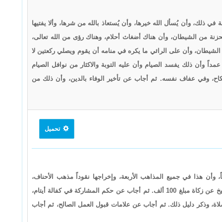
في ذلك، وأن يُسأل الله خيرها، وأن يُستعاذ بالله من شرها، وألا يفتيها
محزنة من الشيطان، وأن هناك أضغاث أحلام، وهناك رؤى من الله تعالى،
لشيطان، وأن على الرائي ما يكره في منامه أن يقوم ويصلي ركعتين لا
داً وأن ذلك يفسد الصيام وأن عليه التوبة والاكثار من نوافل الصيام
اح، وفي عفاف نفسه. ثم أجاب عن تأخير الوفاء بالدين، وأن ذلك من
تحميل
، وأن هذا في جميع المذاهب الأربعة، وإخراجها نقوداً مذهب الأحناف،
وتوسط شيخ الإسلام فقال حسب الحاجة لذلك، ثم أجاب الشيخ عن زكاة مبلغ 100 ألف. ثم أجاب عن حكم المشاركة في كفالة أيتام،
اة، وذكر دليل ذلك. ثم أجاب عن علامات قبول العمل الصالح، ثم أجاب