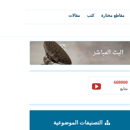
مقاطع مختارة
كتب
مقالات
608000
متابع
التصنيفات الموضوعية