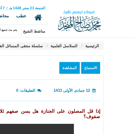
الجمعة
23
صفر
1448 هـ
::
7
أ
خطب
محاض
يتم بث جميع ال
مناشط الشيخ
الرئيسية
السلاسل العلمية
سلسلة منتقى المسائل الف
الاستماع
المشاهدة
12 جمادى الأولى 1433
التعليقات: 0
إذا قل المصلون على الجنازة هل يسن صفهم ثلاث
صفوف؟