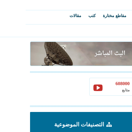
مقاطع مختارة
كتب
مقالات
608000
متابع
التصنيفات الموضوعية