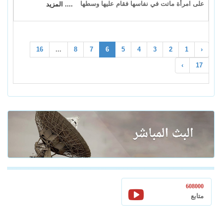
على امرأة ماتت في نفاسها فقام عليها وسطها
.... المزيد
16
...
8
7
6
5
4
3
2
1
‹
›
17
608000
متابع