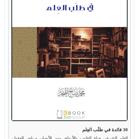
30 فائدة في طلَب العِلم
العلم الشرعي حياة القلوب والأرواح، ونور الأبصار، ورياض العقول،