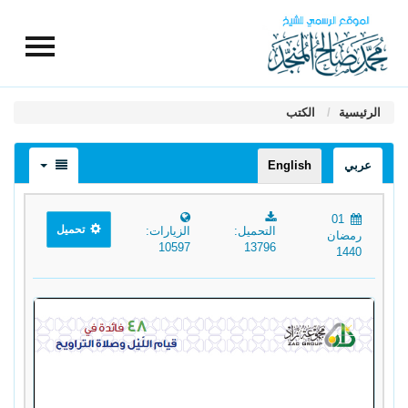
الرئيسية
الكتب
عربي
English
01
تحميل
التحميل:
الزيارات:
رمضان
10597
13796
1440