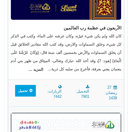
الأربعون في عظمة رب العالمين
كان الله ولم يكن شيء غيرُه، وكان عرشه على الماء، وكتب في الذكر
كل شيء، وخلق السماوات والارض، وقد كتب الله مقادير الخلائق قبل
أن يخلق السماوات والأرض بخمسين ألف سنة قال: {وَكَانَ عَرْشُهُ عَلَى
الْمَاءِ} [هود: 7]، وقد أخذ الله -تبارك وتعالى- الميثاق من ظهر بني آدم
بنعمان يعني بعرفة، فأخرج من صلبه كل ذرية...
المزيد ...
27
تحميل
التحميل:
الزيارات:
رمضان
7442
7901
1438