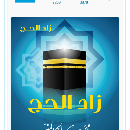
7269
3879