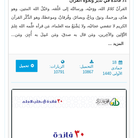
31 فائدة في تدبر وتلاوة القرآن
القرآنُ كلامُ الله، ووَحيُه، ورسالتُه إلى خَلْقه، وحَبْلُ الله المتين. وهو
هدًى، ورحمةٌ، ونورٌ، وباغٌ، وبصائرُ، وفُرقانٌ، وموعظةٌ، وهو الذِّكْر القرآن
الكريم لا تنقضي عجائبُه، ولا يَشْبَعُ منه العلماء، مَن قرأه علَّمه الله عِلمَ
الأوَّلين والآخِرين، ومَن قال به صدقَ، ومَن عَمِلَ به أُجِرَ، ومَن...
المزيد ...
18
تحميل
التحميل:
الزيارات:
جمادى
10791
10867
الأولى 1440