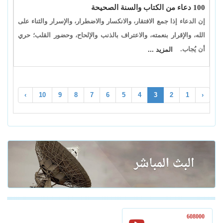
100 دعاء من الكتاب والسنة الصحيحة
إن الدعاء إذا جمع الافتقار، والانكسار والاضطرار، والإسرار والثناء على
الله، والإقرار بنعمته، والاعتراف بالذنب والإلحاح، وحضور القلب؛ حري
أن يُجاب.
المزيد ...
›
10
9
8
7
6
5
4
3
2
1
‹
608000