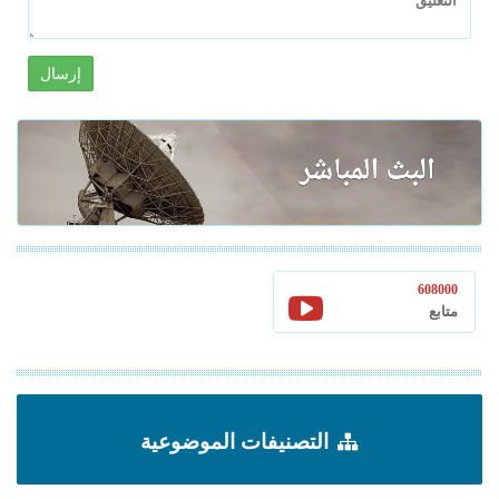
إرسال
608000
متابع
التصنيفات الموضوعية