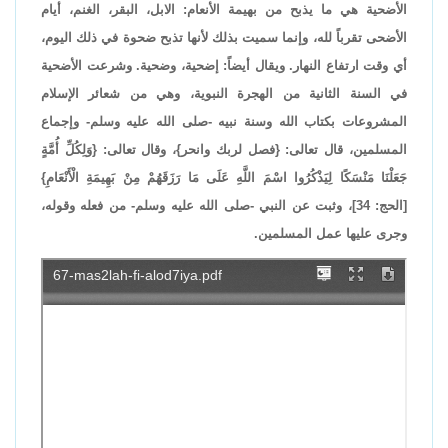
الأضحية هي ما يذبح من بهيمة الأنعام: الابل، البقر، الغنم، أيام
الأضحى تقرباً لله، وإنما سميت بذلك لأنها تذبح ضحوة في ذلك اليوم،
أي وقت ارتفاع النهار. ويقال أيضاً: إضحية، وضحية. وشرعت الأضحية
في السنة الثانية من الهجرة النبوية، وهي من شعائر الإسلام
المشروعات بكتاب الله وسنة نبيه -صلى الله عليه وسلم- وإجماع
المسلمين، قال تعالى: {فصل لربك وانحر}، وقال تعالى: {وَلِكُلِّ أُمَّةٍ
جَعَلْنَا مَنْسَكًا لِيَذْكُرُوا اسْمَ اللَّهِ عَلَى مَا رَزَقَهُمْ مِنْ بَهِيمَةِ الْأَنْعَامِ}
[الحج: 34]، وثبت عن النبي -صلى الله عليه وسلم- من فعله وقوله،
وجرى عليها عمل المسلمين.