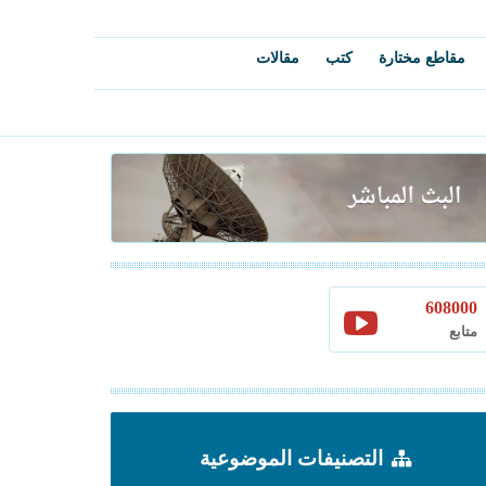
مقاطع مختارة
كتب
مقالات
608000
متابع
التصنيفات الموضوعية