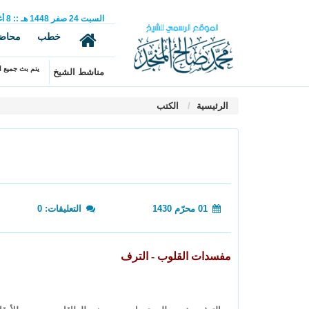
السبت
24
صفر
1448 هـ
::
8
أ
خطب
محاض
يتم بث جميع ال
مناشط الشيخ
الرئيسية
الكتب
01 محرّم 1430
التعليقات: 0
مفسدات القلوب - الترف