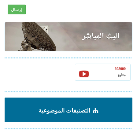
إرسال
608000
متابع
التصنيفات الموضوعية