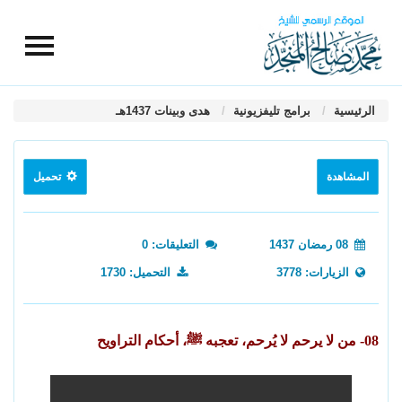
الرئيسية
برامج تليفزيونية
هدى وبينات 1437هـ
المشاهدة
تحميل
08 رمضان 1437
التعليقات: 0
الزيارات: 3778
التحميل: 1730
08- من لا يرحم لا يُرحم، تعجبه ﷺ، أحكام التراويح