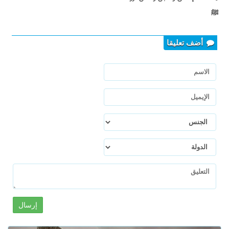
ﷺ
أضف تعليقا
إرسال