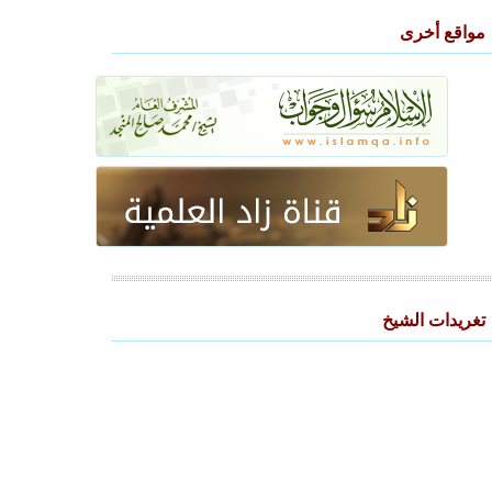
مواقع أخرى
ث النبيلة على الزواج - 1438/2/18
تغريدات الشيخ