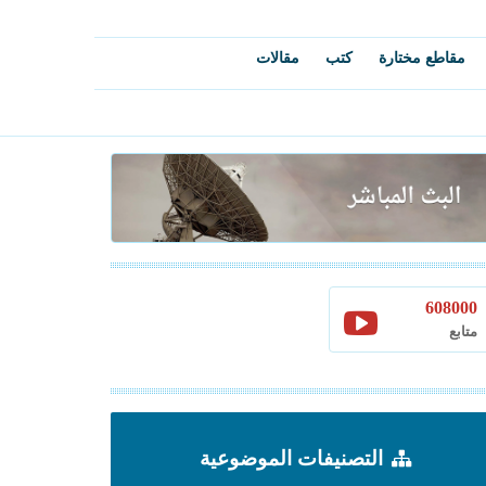
مقاطع مختارة
كتب
مقالات
608000
متابع
التصنيفات الموضوعية