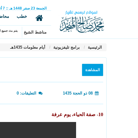
الجمعة
23
صفر
1448 هـ
::
7
أ
خطب
محاض
يتم بث جميع ال
مناشط الشيخ
الرئيسية
برامج تليفزيونية
أيام معلومات 1435هـ
المشاهدة
08 ذو الحجة 1435
التعليقات: 0
10- صفة الحياء، يوم عرفة