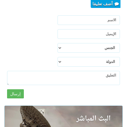
أضف تعليقا
إرسال