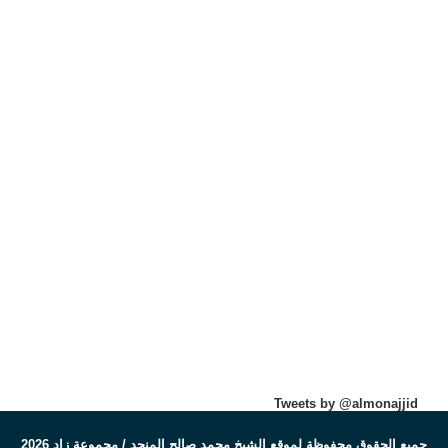
Tweets by @almonajjid
جميع الحقوق محفوظة لموقع الشيخ محمد صالح المنجد / مجموعة زاد 2026