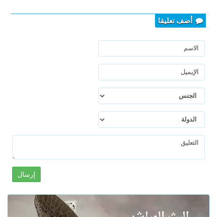
أضف تعليقا
إرسال