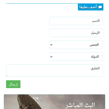
أضف تعليقا
إرسال