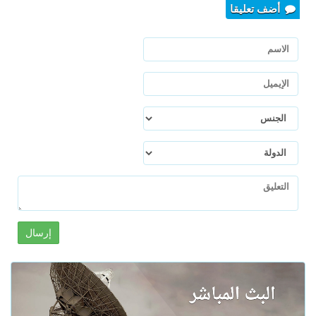
أضف تعليقا
إرسال