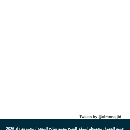
Tweets by @almonajjid
جميع الحقوق محفوظة لموقع الشيخ محمد صالح المنجد / مجموعة زاد 2026