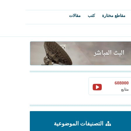
مقاطع مختارة
كتب
مقالات
608000
متابع
التصنيفات الموضوعية