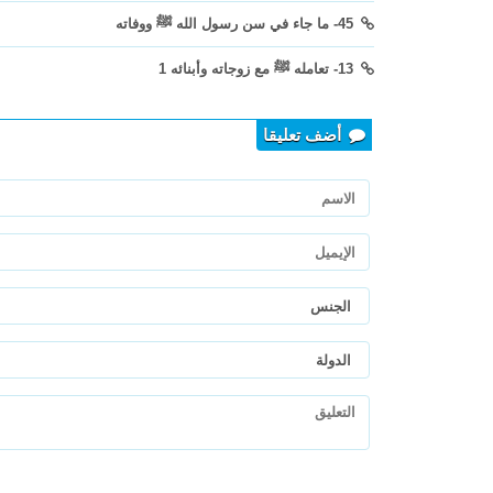
45- ما جاء في سن رسول الله ﷺ ووفاته
13- تعامله ﷺ مع زوجاته وأبنائه 1
أضف تعليقا