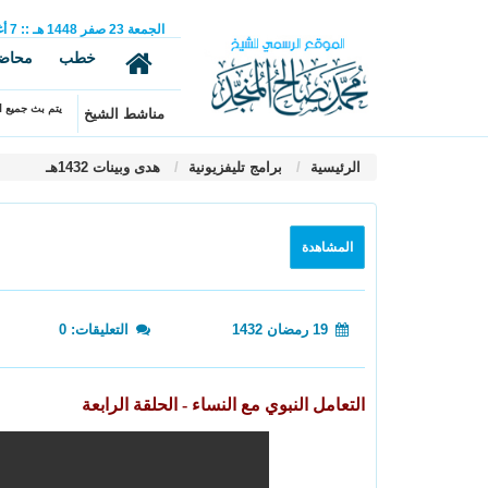
الجمعة
23
صفر
1448 هـ
::
7
أ
خطب
محاض
يتم بث جميع ال
مناشط الشيخ
الرئيسية
برامج تليفزيونية
هدى وبينات 1432هـ
المشاهدة
19 رمضان 1432
التعليقات: 0
التعامل النبوي مع النساء - الحلقة الرابعة