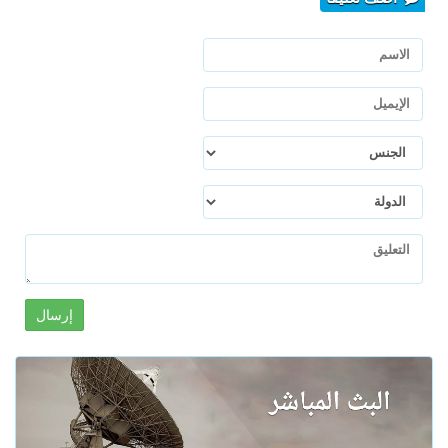
إرسال