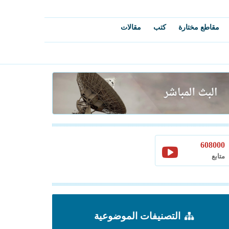
مقاطع مختارة
كتب
مقالات
608000
متابع
التصنيفات الموضوعية