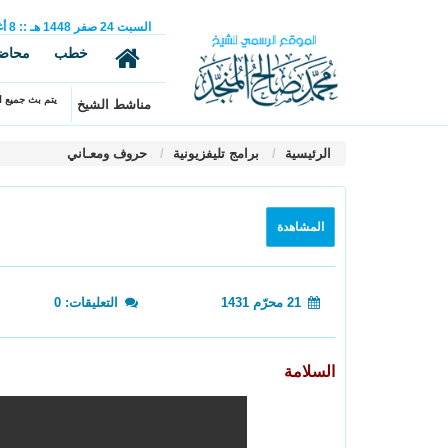
السبت
24
صفر
1448 هـ
::
8
أ
خطب
محاض
يتم بث جميع ال
مناشط الشيخ
الرئيسية
برامج تليفزيونية
حروف ومعـاني
المشاهدة
21 محرّم 1431
التعليقات: 0
السلامة