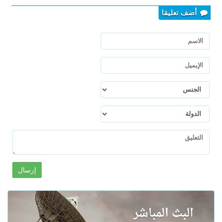
أضف تعليقا
إرسال