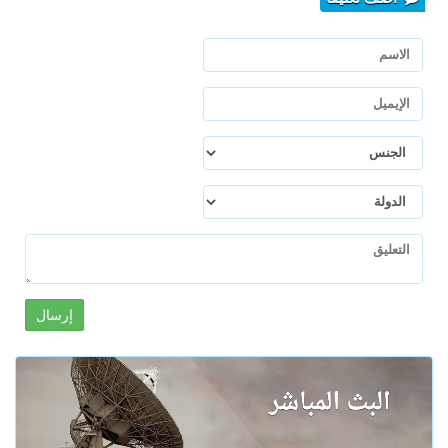
إرسال