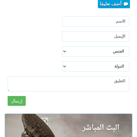
أضف تعليقا
إرسال