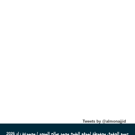
Tweets by @almonajjid
جميع الحقوق محفوظة لموقع الشيخ محمد صالح المنجد / مجموعة زاد 2026