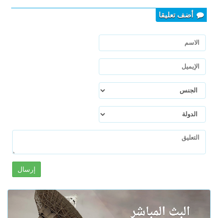
أضف تعليقا
إرسال