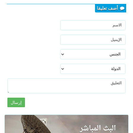
أضف تعليقا
إرسال