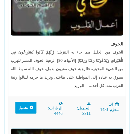
الخوف
الخوف من الجليل مما جاء به التنزيل: {إِنَّهُمْ كَانُوا يُسَارِعُونَ فِي
الْخَيْرَاتِ وَيَدْعُونَنَا رَغَبًا وَرَهَبًا} [الأنبياء: 90] الرهبة الخوف المثمر للهرب
من الشيء المخيف، فالرهبة خوف مقرون بعمل، خوف الله سوط الله
يسوق به عباده إلى المواظبة على طاعته، وترك ما حرمه لينالوا رتبة
القرب منه، كل أحد...
المزيد ...
14
تحميل
التحميل:
الزيارات:
محرّم 1431
4446
2211