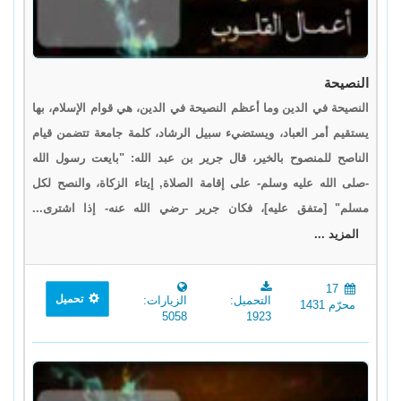
النصيحة
النصيحة في الدين وما أعظم النصيحة في الدين، هي قوام الإسلام، بها
يستقيم أمر العباد، ويستضيء سبيل الرشاد، كلمة جامعة تتضمن قيام
الناصح للمنصوح بالخير، قال جرير بن عبد الله: "بايعت رسول الله
-صلى الله عليه وسلم- على إقامة الصلاة, إيتاء الزكاة، والنصح لكل
مسلم" [متفق عليه]، فكان جرير -رضي الله عنه- إذا اشترى...
المزيد ...
17
تحميل
التحميل:
الزيارات:
محرّم 1431
5058
1923