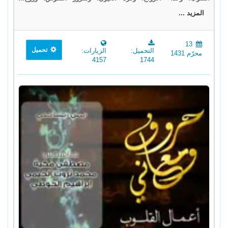
المزيد ...
13
تحميل
التحميل:
الزيارات:
محرّم 1431
4157
1744