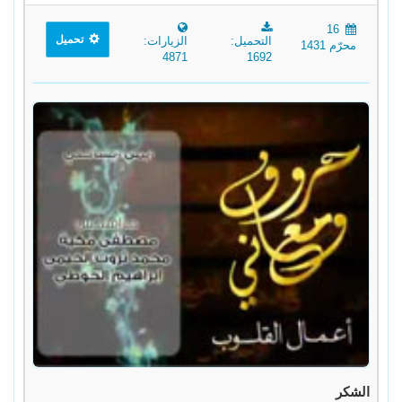
16
تحميل
التحميل:
الزيارات:
محرّم 1431
4871
1692
الشكر