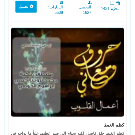
11
تحميل
التحميل:
الزيارات:
محرّم 1431
5509
1627
كظم الغيظ
كظم الغيظ خلق فاضل، لكنه يحتاج إلى صبر عظيم، غلباً ما نواجه في