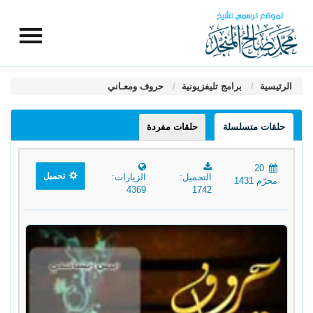
الرئيسية
برامج تليفزيونية
حروف ومعـاني
حلقات متسلسلة
حلقات مفردة
20
تحميل
التحميل:
الزيارات:
محرّم 1431
4369
1742