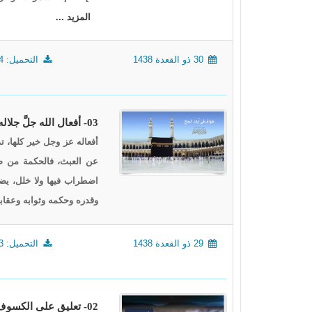
المزيد ...
30 ذو القعدة 1438
التحميل: 1724
03- أفعال الله جلَّ جلاله2، طواف في آيات الحج
أفعاله عز وجل خير كلها، 
عن العبث، فالحكمة من صفا
اضطراب فيها ولا خلل، يضع 
وقدره وحكمه وثوابه وعقابه
29 ذو القعدة 1438
التحميل: 1493
02- تعليق على الكسوف في أمريكا، فضل الحج