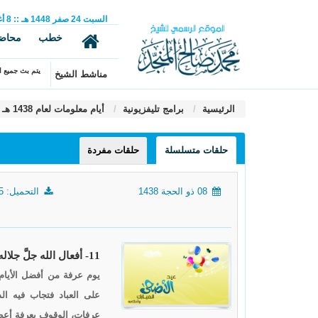
السبت
24
صفر
1448 هـ
::
8
أ
خطب
محاض
يتم بث جميع ال
مناشط الشيخ
الرئيسية
برامج تليفزيونية
أيام معلومات لعام 1438 هـ
حلقات متسلسلة
حلقات مفردة
08 ذو الحجة 1438
التحميل: 1455
11- أفعال الله جلَّ جلاله10، 55 فائدة في يوم عرفة، 53 فائدة في آداب العيد وأحكامه
يوم عرفة من أفضل الأيام 
على العباد فتجاب فيه الد
عرفات، الوقوف بعرفة أعظ