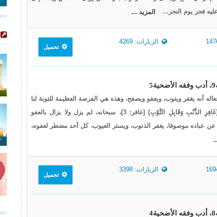
ه فجر يوم النحر...
المزيد ...
الزيارات: 4269
تحميل
فعاله أنه يغفر ويتوب، ويعفو ويصفح، وهذه هي الفرصة العظيمة للتوبة لنا
ولطلب العفو والمغفرة: {غَافِرِ الذَّنْبِ وَقَابِلِ التَّوْبِ} [غافر: 3]، سبحانه، لم يزل ولا يزال بالعفو
 عن عباده موصوفا، يغفر الذنوب، ويستر العيوب، كل أحد مضطر لعفوه،
.
الزيارات: 3398
تحميل