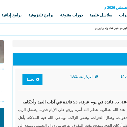
غسطس
2026 م
رات
سلاسل علمية
دورات متنوعة
برامج تلفزيونية
برامج إذاعية
برامج عبر قناة زاد واليوتيوب
الزيارات: 4821
تحميل
عند الله -تعالى-، عظم الله أمره ورفع على الأيام قدره، يتفضل الرب
عوات، وتقال العثرات، وتغفر الزلات، ويباهي الله فيه الملائكة بأهل
م أركان الحج، ويبتدئ وقت الوقوف بعرفة من زوال الشمس ويمتد إلى