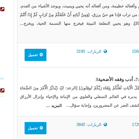
 وأفعاله عظيمة، ومن أفعاله أنه يحيي ويميت، ويوجد الأشياء من العدم،
ب فإذا هو حيٌ يرزق، {وَمِنْ آيَاتِهِ أَنْ خَلَقَكُمْ مِنْ تُرَابٍ ثُمَّ إِذَا أَنْتُمْ
الزيارات: 3190
تحميل
قال تعالى: {يُدَبِّرُ الْأَمْرَ يُفَصِّلُ الْآيَاتِ لَعَلَّكُمْ بِلِقَاءِ رَبِّكُمْ تُوقِنُونَ} [الرعد: 2]، {يُدَبِّرُ الْأَمْرَ مِنَ السَّمَاءِ
لَى الْأَرْضِ} [السجدة: 5]، يدبره في العالم السفلي والعلوي من الإماتة والإحياء وإنزال الأرزاق
 وكشف الضر عن المضرورين، وإجابة سؤال...
المزيد ...
الزيارات: 3840
تحميل