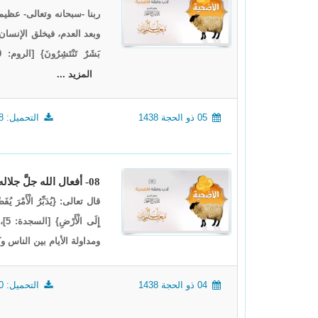
ربنا -سبحانه وتعالى- عظيم
وبعد العدم، فيخلق الإنسان من ترا
بَشَرٌ تَنْتَشِرُونَ} [الروم: 20]، وهو يحيي النطفة الميتة فيخرج منها النسمة الحية، ويخرج...
المزيد ...
05 ذو الحجة 1438
التحميل: 1568
08- أفعال الله جلَّ جلاله7، أدب وفقه الأضحية3
إِ
ومداولة الأيام بين الناس
04 ذو الحجة 1438
التحميل: 1720