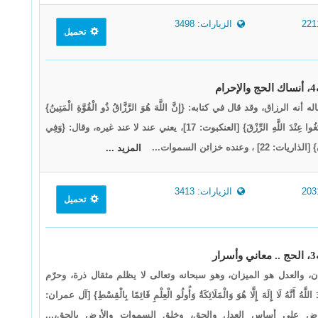
الزيارات: 3498
تحميل
ه الرزاق، وقد قال في كتابه: {إِنَّ اللَّهَ هُوَ الرَّزَّاقُ ذُو الْقُوَّةِ الْمَتِينُ}
[الذاريات: 58]، وقال: {فَابْتَغُوا عِنْدَ اللَّهِ الرِّزْقَ} [العنكبوت: 17]، يعني عند لا عند غيره، وقال: {وَفِي
 ، وعنده خزائن السموات...
المزيد ...
الزيارات: 3413
تحميل
 والعدل هو الميزان، وهو سبحانه وتعالى لا يظلم مثقال ذرة، وحرّم
نَّهُ لَا إِلَهَ إِلَّا هُوَ وَالْمَلَائِكَةُ وَأُولُو الْعِلْمِ قَائِمًا بِالْقِسْطِ} [آل عمران: