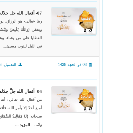
07- أفعال الله جل جلاله 6، أدب وفقه الأضحية2
ربنا -تعالى- هو الرزاق، 
العطايا على من يشاء، وهو
في الليل ليتوب مسيئ...
03 ذو الحجة 1438
التحميل: 1616
06- أفعال الله جلَّ جلاله5، أدب وقفه الأضحية 1
من أفعال الله -تعالى-: أنه
أمنع أحدٌ إلا بأمر الله، ف
ولا...
المزيد ...