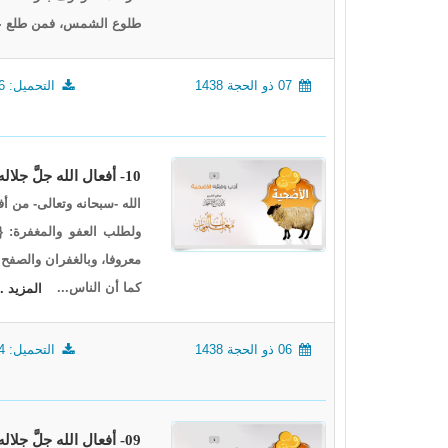
طلوع الشمس، فمن طلع علي
07 ذو الحجة 1438
التحميل: 1476
10- أفعال الله جلَّ جلاله9، أدب وفقه الأضحية5
الله -سبحانه وتعالى- من أ
معروفا، وبالغفران والصفح
كما أن الناس...
المزيد ..
06 ذو الحجة 1438
التحميل: 1694
09- أفعال الله جلَّ جلاله8، أدب وفقه الأضحية4