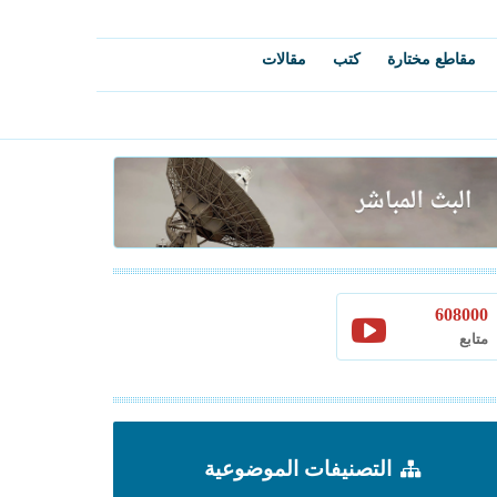
مقاطع مختارة
كتب
مقالات
608000
متابع
التصنيفات الموضوعية