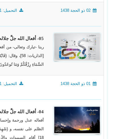
02 ذو الحجة 1438
التحميل: 2211
05- أفعال الله جلَّ جلاله4، أنساك الحج والإحرام
ربنا -تبارك وتعالى- من أفعاله أن
السَّمَاءِ رِزْقُكُمْ وَمَا تُوعَدُونَ} [الذاريات: 22]
01 ذو الحجة 1438
التحميل: 2031
04- أفعال الله جلَّ جلاله3، الحج .. معاني وأسرار
أفعاله عدل ورحمة وإحسان،
الظلم على نفسه، و {شَهِدَ اللَّهُ أَ
18] أقام السموات والأرض على أساس العدل والحق، وخلق السموات والأرض بالحق،...