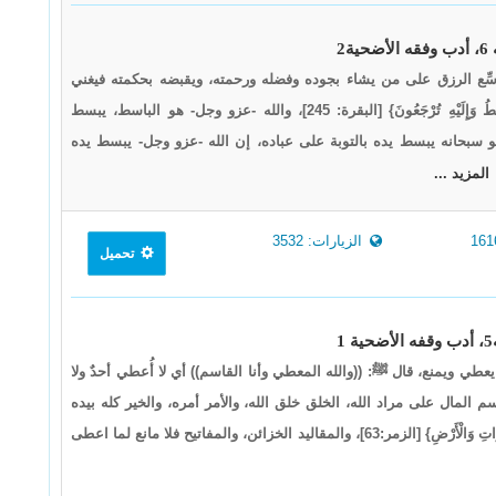
يوسِّع الرزق على من يشاء بجوده وفضله ورحمته، ويقبضه بحكمته فيغني
ويفقر: {وَاللَّهُ يَقْبِضُ وَيَبْسُطُ وَإِلَيْهِ تُرْجَعُونَ} [البقرة: 245]، والله -عزو وجل- هو الباسط، يبسط
 سبحانه يبسط يده بالتوبة على عباده، إن الله -عزو وجل- يبسط يده
المزيد ...
الزيارات: 3532
تحميل
 يعطي ويمنع، قال ﷺ: ((والله المعطي وأنا القاسم)) أي لا أُعطي أحدٌ ولا
أقسم المال على مراد الله، الخلق خلق الله، والأمر أمره، والخير كله بيده
سبحانه: {لَهُ مَقَالِيدُ السَّمَاوَاتِ وَالْأَرْضِ} [الزمر:63]، والمقاليد الخزائن، والمفاتيح فلا مانع لما اعطى