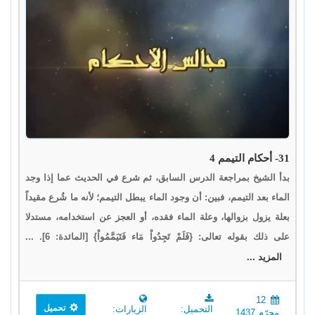
31- أحكام التيمم 4
بدأ الشيخ بمراجعة الدرس السابق، ثم شرع في الحديث عما إذا وجد
الماء بعد التيمم، فبين: أن وجود الماء يبطل التيمم؛ لأنه ما شُرع مقيداً
بعلة يزول بزوالها، وعلة الماء فقده، أو العجز عن استخدامه، مستدلا
على ذلك بقوله تعالى: {فَلَمْ تَجِدُواْ مَاء فَتَيَمَّمُواْ} [المائدة: 6]. ...
المزيد ...
12
تحميل
التحميل:
الزيارات:
محرّم 1437