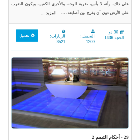
على ذلك، وأنه لا بأس، ضربة للوجه، والأخرى للكفين، ويكون الضرب
على الأرض دون أن يفرج بين أصابعه. ...
المزيد ...
30 ذو
تحميل
التحميل:
الزيارات:
الحجة 1436
3521
1209
29 - أحكام التيمم 2