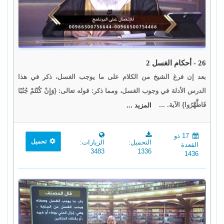
26 - أحكام الغسل 2
بعد إن فرغ الشيخ من الكلام على ما يوجب الغسل، ذكر في هذا
الدرس الأدلة في وجوب الغسل، ومما ذكر: قوله تعالى: {وَإِنْ كُنْتُمْ جُنُبًا
فَاطَّهَّرُوا} الآية. ...
المزيد ...
17 ذو
تحميل
التحميل:
الزيارات:
القعدة
3483
1336
1436