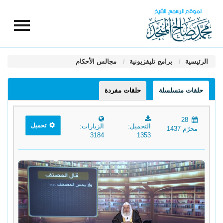
الرئيسية
برامج تليفزيونية
مجالس الأحكام
حلقات متسلسلة
حلقات مفردة
28
تحميل
التحميل:
الزيارات:
محرّم 1437
3184
1353