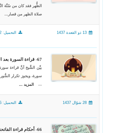
الظُّهر فقد كان من سُنَّة ال
صلاة الظهر من قصار...
13 ذو القعدة 1437
التحميل: 1492
67- قراءة السورة بعد الفاتحة 1
بيَّن الشَّيخ أنَّ قراءة سو
سورة، ويجوز تكرار السُّورة
...
المزيد ...
28 شوّال 1437
التحميل: 1346
66- أحكام قراءة الفاتحة في الصلاة