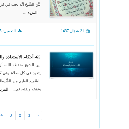
بيَّن الشَّيخ أنَّه يجب في قر
المزيد ...
21 شوّال 1437
التحميل: 1336
65- أحكام الاستعاذة والبسملة
بين الشيخ -حفظه الله- أن 
يتعوذ في كل صلاة وفي كل ر
السَّميع العليم من الشَّيطا
ونفخه ونفثه، ثم...
المزيد
4
3
2
1
‹