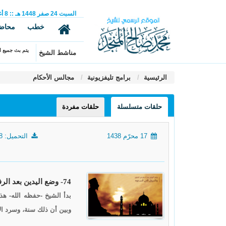
السبت
24
صفر
1448 هـ
::
8
أ
خطب
محاض
يتم بث جميع ال
مناشط الشيخ
الرئيسية
برامج تليفزيونية
مجالس الأحكام
حلقات متسلسلة
حلقات مفردة
17 محرّم 1438
التحميل: 1308
74- وضع اليدين بعد الرفع من الركوع، النزول إلى السجود
بدأ الشيخ -حفظه الله- ه
وبين أن ذلك سنة، وسرد ال