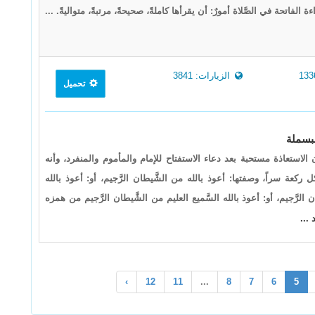
اءة الفاتحة في الصَّلاة أمورٌ: أن يقرأها كاملةً، صحيحةً، مرتبةً، متواليةً. ...
الزيارات: 3841
تحميل
الاستعاذة مستحبة بعد دعاء الاستفتاح للإمام والمأموم والمنفرد، وأنه
كعة سراً، وصفتها: أعوذ بالله من الشَّيطان الرَّجيم، أو: أعوذ بالله
ن الرَّجيم، أو: أعوذ بالله السَّميع العليم من الشَّيطان الرَّجيم من همزه
 ...
›
12
11
...
8
7
6
5