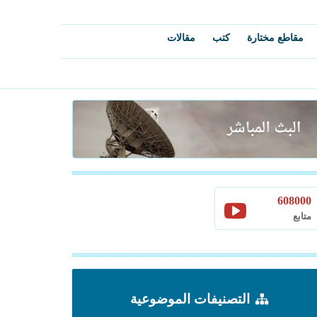
مقاطع مختارة
كتب
مقالات
608000
متابع
التصنيفات الموضوعية