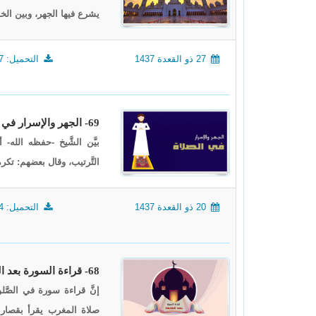
يشرع فيها الجهر، وبين الخ
27 ذو القعدة 1437
التحميل: 2157
69- الجهر والإسرار في الصلاة
بيَّن الشَّيخ -حفظه الله-
التَّرتيب، وقال بعضهم: تكره
20 ذو القعدة 1437
التحميل: 2824
68- قراءة السورة بعد الفاتحة 2
إنَّ قراءة سورة في الصَّل
صلاة المغرب يقرأ بقصار 