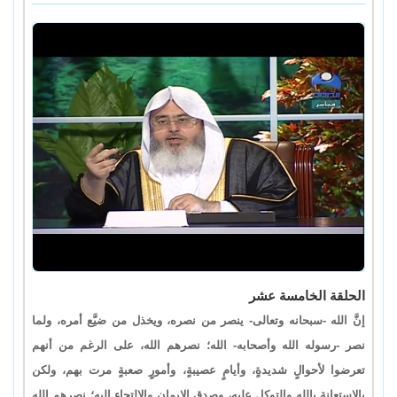
الحلقة الخامسة عشر
إنَّ الله -سبحانه وتعالى- ينصر من نصره، ويخذل من ضيَّع أمره، ولما
نصر -رسوله الله وأصحابه- الله؛ نصرهم الله، على الرغم من أنهم
تعرضوا لأحوالٍ شديدةٍ، وأيامٍ عصيبةٍ، وأمورٍ صعبةٍ مرت بهم، ولكن
بالاستعانة بالله والتوكل عليه، وصدق الإيمان والإلتجاء إليه؛ نصرهم الله