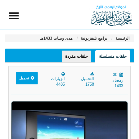
الرئيسية
برامج تليفزيونية
هدى وبينات 1433هـ
حلقات متسلسلة
حلقات مفردة
30
تحميل
التحميل:
الزيارات:
رمضان
4485
1758
1433