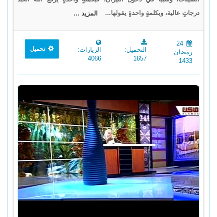
درجاتٍ عالية، وبكلمةٍ واحدةٍ يقولها...
المزيد ...
24
تحميل
التحميل:
الزيارات:
رمضان
4066
1657
1433