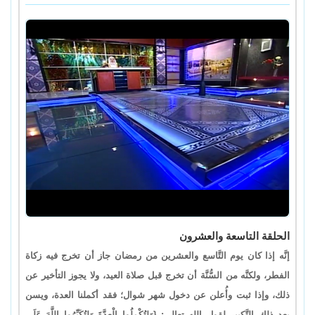
الحلقة التاسعة والعشرون
إنَّه إذا كان يوم التَّاسع والعشرين من رمضان جاز أن تخرج فيه زكاة
الفطر، ولكنَّه من السُّنَّة أن تخرج قبل صلاة العيد، ولا يجوز التأخير عن
ذلك، وإذا ثبت وأُعلن عن دخول شهر شوال؛ فقد أكملنا العدة، ويسن
بعد ذلك التَّكبير لقول الله تعالى: {وَلِتُكْمِلُوا الْعِدَّةَ وَلِتُكَبِّرُوا اللَّهَ عَلَى