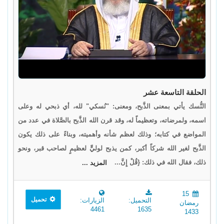
الحلقة التاسعة عشر
النُّسك يأتي بمعنى الذَّبح، ومعنى: "نُسكي" لله، أي ذبحي له وعلى
اسمه، ولمرضاته، وتعظيماً له، وقد قرن الله الذَّبح بالصَّلاة في عدد من
المواضع في كتابه؛ وذلك لعظم شأنه وأهميته، وبناءً على ذلك يكون
الذَّبح لغير الله شركاً أكبر، كمن يذبح لوليٍّ لعظيمٍ لصاحب قبر، ونحو
ذلك، فقال الله في ذلك: {قُلْ إِنَّ...
المزيد ...
15
تحميل
التحميل:
الزيارات:
رمضان
4461
1635
1433