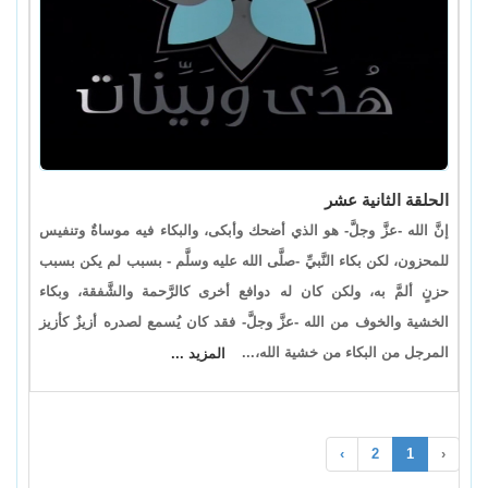
الحلقة الثانية عشر
إنَّ الله -عزَّ وجلَّ- هو الذي أضحك وأبكى، والبكاء فيه موساةٌ وتنفيس
للمحزون، لكن بكاء النَّبيِّ -صلَّى الله عليه وسلَّم - بسبب لم يكن بسبب
حزنٍ ألمَّ به، ولكن كان له دوافع أخرى كالرَّحمة والشَّفقة، وبكاء
الخشية والخوف من الله -عزَّ وجلَّ- فقد كان يُسمع لصدره أزيزٌ كأزيز
المرجل من البكاء من خشية الله،...
المزيد ...
›
2
1
‹