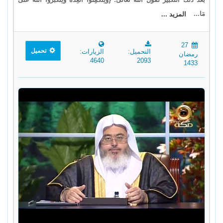
مَا...
المزيد ...
27
تحميل
التحميل:
الزيارات:
رمضان
4640
2093
1433