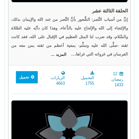
الحلقة الثالثة عشر
إنَّ من أسباب النَّصر: الشُّعور بأنَّ النَّصر من عند الله والإيمان بذلك،
والإلتجاء إلى الله والإلحاح عليه بالدُّعاء، وهذا كان دأبُه عليه الصَّلاة
والسَّلام، وقد ضرب لنا المثل العظيم في الإقبال على الله، فقد كانت
ثقته -صلَّى الله عليه وسلَّم- بمعية أعظم من ثقته بمن معه من
الفرسان في غزواته التي غزاها،...
المزيد ...
12
تحميل
التحميل:
الزيارات:
رمضان
4663
1755
1433