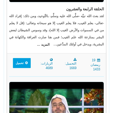
الحلقة الرابعة والعشرون
لقد بعث الله نبيَّه -صلَّى الله عليه وسلِّم- بالتَّوحيد، ومن ذلك: إفراد الله
-تعالى- بعلم الغيب، فلا يعلم الغيب إلا هو سبحانه وتعالى: {قل لا يعلم
من في السموات والأرض الغيب إلا الله}، وقد وسوس الشيطان لبعض
البشر بمنازعة الله علم الغيب؛ فمن هنا صارت العرافة والكهانة في
البشرية، ويدخل في أولئك المدَّعين...
المزيد ...
19
تحميل
التحميل:
الزيارات:
رمضان
4689
1669
1433