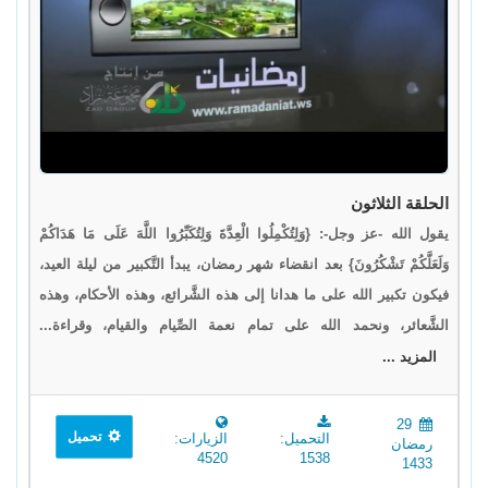
الحلقة الثلاثون
يقول الله -عز وجل-: {وَلِتُكْمِلُوا الْعِدَّةَ وَلِتُكَبِّرُوا اللَّهَ عَلَى مَا هَدَاكُمْ
وَلَعَلَّكُمْ تَشْكُرُونَ} بعد انقضاء شهر رمضان، يبدأ التَّكبير من ليلة العيد،
فيكون تكبير الله على ما هدانا إلى هذه الشَّرائع، وهذه الأحكام، وهذه
الشَّعائر، ونحمد الله على تمام نعمة الصِّيام والقيام، وقراءة...
المزيد ...
29
تحميل
التحميل:
الزيارات:
رمضان
4520
1538
1433