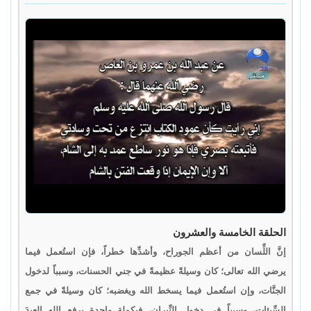
الحلقة الخامسة والعشرون
إنَّ اللِّسان من أعظم الجوراح، وأشدِّها خطراً، فإن استُعمل فيما
يرضي الله تعالى؛ كان وسيلةً عظيمةً في جني الحسنات، وسبباً لدخول
الجنَّات، وإن استُعمل فيما يسخط الله ويغضبه؛ كان وسيلةً في جمع
السِّيئات، وسبباً في دخول النِّيران، فبكملةٍ واحدةٍ يرفع الله العبدَ