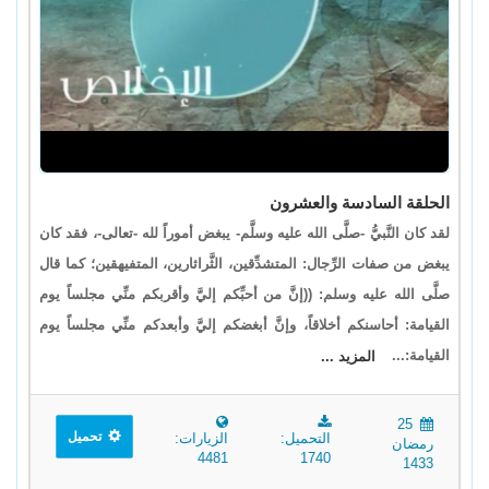
الحلقة السادسة والعشرون
لقد كان النَّبيُّ -صلَّى الله عليه وسلَّم- يبغض أموراً لله -تعالى-، فقد كان
يبغض من صفات الرِّجال: المتشدِّقين، الثَّراثارين، المتفيهقين؛ كما قال
صلَّى الله عليه وسلم: ((إنَّ من أحبِّكم إليَّ وأقربكم منِّي مجلساً يوم
القيامة: أحاسنكم أخلاقاً، وإنَّ أبغضكم إليَّ وأبعدكم منِّي مجلساً يوم
القيامة:...
المزيد ...
25
تحميل
التحميل:
الزيارات:
رمضان
4481
1740
1433