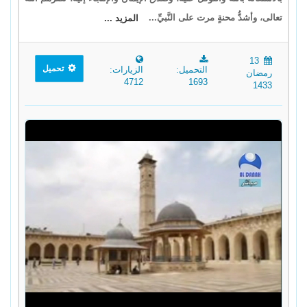
تعالى، وأشدُّ محنةٍ مرت على النَّبيِّ...
المزيد ...
13
تحميل
التحميل:
الزيارات:
رمضان
4712
1693
1433