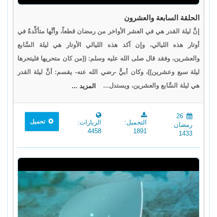
الحلقة السابعة والعشرون
إنَّ ليلة القدر هي في العشر الأواخر من رمضان قطعاً، وأنَّها متأكِّدةٌ في
أوتار هذه الليالي، وإن آكد هذه الليالي الأوتار هي ليلة السَّابع
والعشرين، وفقد قال صلى الله عليه وسلم: ((من كان متحريها فليتحرها
ليلة سبع وعشرين))، وكان أبيٌّ -رضي الله عنه- يقسم: أنَّ ليلة القدر
هي ليلة السَّابع والعشرين، ويستدل...
المزيد ...
26
تحميل
التحميل:
الزيارات:
رمضان
4458
1891
1433