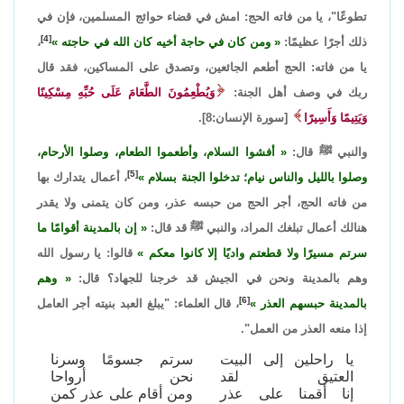
تطوعًا"، يا من فاته الحج: امش في قضاء حوائج المسلمين، فإن في
[4]
ذلك أجرًا عظيمًا:
ومن كان في حاجة أخيه كان الله في حاجته
،
يا من فاته: الحج أطعم الجائعين، وتصدق على المساكين، فقد قال
ربك في وصف أهل الجنة:
وَيُطْعِمُونَ الطَّعَامَ عَلَى حُبِّهِ مِسْكِينًا
وَيَتِيمًا وَأَسِيرًا
[سورة الإنسان:8].
والنبي ﷺ قال:
أفشوا السلام، وأطعموا الطعام، وصلوا الأرحام،
[5]
وصلوا بالليل والناس نيام؛ تدخلوا الجنة بسلام
، أعمال يتدارك بها
من فاته الحج، أجر الحج من حبسه عذر، ومن كان يتمنى ولا يقدر
هنالك أعمال تبلغك المراد، والنبي ﷺ قد قال:
إن بالمدينة أقوامًا ما
سرتم مسيرًا ولا قطعتم واديًا إلا كانوا معكم
قالوا: يا رسول الله
وهم بالمدينة ونحن في الجيش قد خرجنا للجهاد؟ قال:
وهم
[6]
بالمدينة حبسهم العذر
، قال العلماء: "يبلغ العبد بنيته أجر العامل
إذا منعه العذر من العمل".
يا راحلين إلى البيت
سرتم جسومًا وسرنا
العتيق لقد
نحن أرواحا
إنا أقمنا على عذر
ومن أقام على عذر كمن