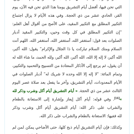
التي نحن فيها، أفضل أيام التشريق يومنا هذا الذي نحن فيه الآن، يوم
القر، الحادي عشر من ذي الحجة. وفي هذه الأيام لا يزال اجتماع
التكبير المطلق مع التكبير المقيد، على الأصح من أقوال أهل العلم:
"إن التكبير المطلق في كل وقت وحين، والتكبير المقيد أدبار
الصلوات بعد قول: أستغفر الله، أستغفر الله، أستغفر الله، اللهم أنت
السلام ومنك السلام تباركت يا ذا الجلال والإكرام" يقول: الله أكبر،
الله أكبر، لا إله إلا الله، الله أكبر، الله أكبر، ولله الحمد، ما شاء الله له
أن يقول، ثم يرجع إلى الأذكار المعتادة من التسبيح والتحميد والتكبير،
وتمام المائة: "لا إله إلا الله وحده لا شريك له" أدبار الصلوات في
الأيام المعدودات، أيام التشريق، وآخر ما يفعل بعد صلاة عصر اليوم
الثالث عشر من ذي الحجة.
أيام التشريق أيام أكل وشرب وذكر لله
[16]
.
وفي قوله: أيام أكل إيعاز وإشارة إلى الاستعانة بالطعام
والشراب على ذكر الله: أيام التشريق أيام أكل وشرب وذكر
لله ففيها: الاستعانة بالطعام والشراب على ذكر الله.
وكذلك: فإن أيام التشريق أيام ذبح كلها، حتى الأضاحي يمكن لمن لم