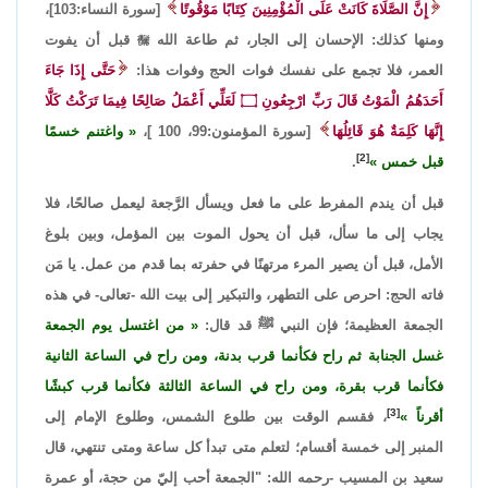
إِنَّ الصَّلَاةَ كَانَتْ عَلَى الْمُؤْمِنِينَ كِتَابًا مَوْقُوتًا
[سورة النساء:103]،
ومنها كذلك: الإحسان إلى الجار، ثم طاعة الله

قبل أن يفوت
العمر، فلا تجمع على نفسك فوات الحج وفوات هذا:
حَتَّى إِذَا جَاءَ
أَحَدَهُمُ الْمَوْتُ قَالَ رَبِّ ارْجِعُونِ
۝
لَعَلِّي أَعْمَلُ صَالِحًا فِيمَا تَرَكْتُ كَلَّا
إِنَّهَا كَلِمَةٌ هُوَ قَائِلُهَا
[سورة المؤمنون:99، 100 ]،
واغتنم خسمًا
[2]
قبل خمس
.
قبل أن يندم المفرط على ما فعل ويسأل الرَّجعة ليعمل صالحًا، فلا
يجاب إلى ما سأل، قبل أن يحول الموت بين المؤمل، وبين بلوغ
الأمل، قبل أن يصير المرء مرتهنًا في حفرته بما قدم من عمل. يا مَن
فاته الحج: احرص على التطهر، والتبكير إلى بيت الله -تعالى- في هذه
الجمعة العظيمة؛ فإن النبي ﷺ قد قال:
من اغتسل يوم الجمعة
غسل الجنابة ثم راح فكأنما قرب بدنة، ومن راح في الساعة الثانية
فكأنما قرب بقرة، ومن راح في الساعة الثالثة فكأنما قرب كبشًا
[3]
أقرناً
، فقسم الوقت بين طلوع الشمس، وطلوع الإمام إلى
المنبر إلى خمسة أقسام؛ لتعلم متى تبدأ كل ساعة ومتى تنتهي، قال
سعيد بن المسيب -رحمه الله: "الجمعة أحب إليّ من حجة، أو عمرة