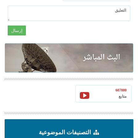
إرسال
607000
متابع
التصنيفات الموضوعية