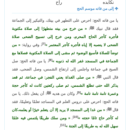
نكابده
راح
إلى من فاته موسم الحج
يا من فاته الحج: احرص على التطهر في بيتك، والتبكير إلى الجماعة
فقد قال نبيك ﷺ:
من خرج من بيته متطهرًا إلى صلاة مكتوبة
فأجره كأجر الحاج المحرم، ومن خرج إلى تسبيح الضحى صلاة
[7]
الضحى لا ينصبه إلا إياه فأجره كأجر المعتمر
، وفي رواية:
من
توضأ للصلاة فأسبغ الوضوء ثم مشى إلى الصلاة المكتوبة فصلاها مع
[8]
الجماعة في المسجد غفر الله له ذنوبه
، يا من فاته الحج: صل
الصبح في جماعة واجلس إلى ارتفاع الشمس، وصل الضحى، فقد
قال النبي ﷺ:
من صلى الغداة يعني الفجر: في جماعة، ثم قعد
يذكر الله حتى تطلع الشمس، ثم صلى ركعتين كانت له كأجر حجة
[9]
وعمرة تامة تامة تامة
، وكان من هديه ﷺ: أن يفعل ذلك. يا من
فاته الحج: احرص على دروس العلم في المساجد تعلمًا وتعليمًا، فقد
قال ﷺ:
من غدا إلى المسجد لا يريد إلا أن يتعلم خيرًا أو يعلمه،كان
[10]
له كأجر حاج تامًا حجته
.
ومن سلك طريقًا يلتمس فيه علمًا
[11]
سهل الله له به طريقًا إلى الجنة
.