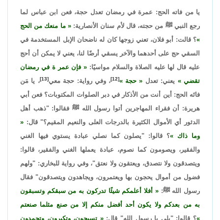
يا من فاته الحج: عمرة في رمضان تعدل حجة، فعن ابن عباس لما
رجع النبي ﷺ من حجته، قال لأم سنان الأنصارية:
ما منعك من الحج
؟ قالت: أبو فلان، تعني زوجها كان له ناضحان الإبل المستخدمة في
السقي حج على أحدهما والآخر يسقي أرضًا لنا، يعني لا يمكن أن أحج
عليه قال لها عليه الصلاة والسلام مواسيًا:
فإن عمر ة في رمضان
[13]
[12]
تقضي
يعني: تعدل
حجة
،
وفي رواية: حجة معي
، يا مَن
فاتَه الحج: أين أنت من الأذكار في دبر الصلوات المكتوبات؟ فعن أبي
هريرة: أن فقراء المهاجرين أتوا رسول الله ﷺ فقالوا: "ذهب أهل
الدثور أي الأموال الكثيرة بالدرجات العلى والنعيم المقيم؟" قال:
وما ذاك
؟ قالوا: "يصلون كما نصلي عبادة يستوي فيها الغني
والفقير، ويصومون كما نصوم، عبادة يعملها الغني والفقير، قالوا:
ويتصدقون ولا نتصدق، ويعتقون ولا نعتق"، وفي رواية للبخاري: "ولهم
فضول من أموال يحجون بها ويعتمرون، ويجاهدون ويتصدقون" فقال
رسول الله ﷺ:
أفلا أعلمكم شيئًا تدركون به من سبقكم وتسبقون
به من بعدكم ولا يكون أحد أفضل منكم إلا من صنع مثلما صنعتم
؟ قالوا: "بلى يا رسول الله" قال:
تسبحون، وتكبرون، وتحمدون