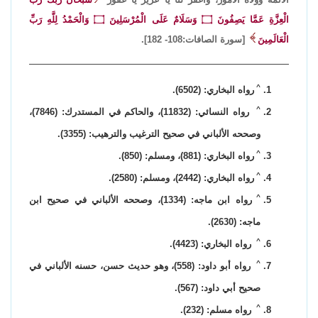
الْعِزَّةِ عَمَّا يَصِفُونَ
۝
وَسَلَامٌ عَلَى الْمُرْسَلِينَ
۝
وَالْحَمْدُ لِلَّهِ رَبِّ
الْعَالَمِينَ
[سورة الصافات:108- 182].
^
رواه البخاري: (6502).
^
رواه النسائي: (11832)، والحاكم في المستدرك: (7846)،
وصححه الألباني في صحيح الترغيب والترهيب: (3355).
^
رواه البخاري: (881)، ومسلم: (850).
^
رواه البخاري: (2442)، ومسلم: (2580).
^
رواه ابن ماجه: (1334)، وصححه الألباني في صحيح ابن
ماجه: (2630).
^
رواه البخاري: (4423).
^
رواه أبو داود: (558)، وهو حديث حسن، حسنه الألباني في
صحيح أبي داود: (567).
^
رواه مسلم: (232).