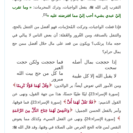
التقرب إلى الله

، بفعل الواجبات، وترك المحرمات:
وما تقرب
[1]
إليّ عبدي بشيء أحب إليّ مما افترضته عليه
.
فإذا فعلت الواجبات، وتركت المُحرّمات، فهو أفضل من التنفل بالحج،
والتنفل بالصدقة، ومن الغُرور والغَفلة: أن بعض الناس لا يبالي في
حجه ماذا يرتكب؟ ويكون من قعد على مال حلال أفضل ممن حج
بمال حرام؟
إذا حججت بمال أصله
فما حججت ولكن حجت
سحت
العير
ما كل من حج بيت الله
لا يقبل الله إلا كل طيبة
مبرور
ومن الأمور التي تعوض أيضاً: بر الوالدين:
وَقُلْ لَهُمَا قَوْلًا كَرِيمًا
[سورة الإسراء:23]، لينًا طيبًا حسنًا، هذا من جهة القول، ونهى عن
القول الذميم:
فَلَا تَقُلْ لَهُمَا أُفٍّ
[سورة الإسراء:23]،
فما فوقها،
وأمر بالفعل الحسن الجميل:
وَاخْفِضْ لَهُمَا جَنَاحَ الذُّلِّ مِنَ الرَّحْمَةِ
[سورة الإسراء:24]،
ونهى عن الفعل السيء، وكذلك مما يعوض
النقص لمن فاته الحج الحرص على الصلاة في وقتها، وقد قال الله

: