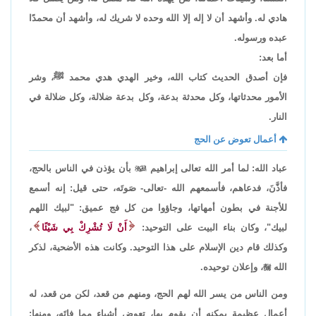
هادي له. وأشهد أن لا إله إلا الله وحده لا شريك له، وأشهد أن محمدًا
عبده ورسوله.
أما بعد:
فإن أصدق الحديث كتاب الله، وخير الهدي هدي محمد ﷺ، وشر
الأمور محدثاتها، وكل محدثة بدعة، وكل بدعة ضلالة، وكل ضلالة في
النار.
أعمال تعوض عن الحج
عباد الله: لما أمر الله تعالى إبراهيم

بأن يؤذن في الناس بالحج،
فأذَّنَ، فدعاهم، فأسمعهم الله -تعالى- صَوتَه، حتى قيل: إنه أسمع
للأجنة في بطون أمهاتها، وجاؤوا من كل فج عميق: "لبيك اللهم
لبيك"، وكان بناء البيت على التوحيد:
أَنْ لَا تُشْرِكْ بِي شَيْئًا
،
وكذلك قام دين الإسلام على هذا التوحيد. وكانت هذه الأضحية، لذكر
الله

، وإعلان توحيده.
ومن الناس من يسر الله لهم الحج، ومنهم من قعد، لكن من قعد، له
أعمال عظيمة يمكنه أن يقوم بها، تعوض أشياء مما فاتَه، ومنها: