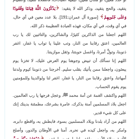
يتقيد، والحج يتقيد، وذكر الله لا يتقيد:
يَذْكُرُونَ اللَّهَ قِيَامًا وَقُعُودًا
وَعَلَى جُنُوبِهِمْ
[سورة آل عمران:191]. بلا عدد معين في أي حال،
في أي وقت، في أي مكان، فهذه العبادة العظيمة ذكر الله.
اللهم اجعلنا من الذاكرين كثيرًا، والشاكرين، والتائبين لك يا رب
العالمين، اعتق رقابنا من النار، وتب علينا يا تواب يا غفار، اغفر
ذنوبنا، وتولَّ أمرنا، واغسل حوبتنا، وثقل موازيننا.
اللهم إنا نسألك أن تبيض وجوهنا يوم العرض عليك، لا تخزنا يوم
يبعثون، واجعلنا ممن يأتيك بقلب سليم. أخرجنا من ذنوبنا كيوم ولدتنا
أمهاتنا، واعتق رقابنا من النار، يا غفار، اغفر لنا ولوالدينا وللمؤمنين
يوم يقوم الحساب.
اللهم واكشف الغمة عن أمة محمد ﷺ، وعجل فرجها يا رب العالمين.
اجعل بلاد المسلمين آمنة بذكرك، عامرة بشرعك، مطمئنة بدينك إنك
على كل شيء قدير.
اللهم من أراد بلدنا وبلاد المسلمين بسوء، فابطش به، واقطع دابره،
وامكر به، واجعل كيده في نحره. آمنا في الأوطان والدور، وأصلح
الأئمة وولاة الأمور، واغفر لنا يا عزيز يا غفور
سُبْحَانَ رَبِّكَ رَبِّ