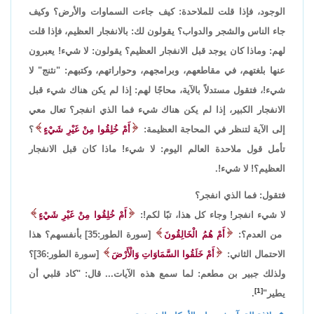
الوجود، فإذا قلت للملاحدة: كيف جاءت السماوات والأرض؟ وكيف
جاء الناس والشجر والدواب؟ يقولون لك: بالانفجار العظيم، فإذا قلت
لهم: وماذا كان يوجد قبل الانفجار العظيم؟ يقولون: لا شيء! يعبرون
عنها بلغتهم، في مقاطعهم، وبرامجهم، وحواراتهم، وكتبهم: "نثنج" لا
شيء!، فتقول مستدلاً بالآية، محاجًا لهم: إذا لم يكن هناك شيء قبل
الانفجار الكبير، إذا لم يكن هناك شيء فما الذي انفجر؟ تعال معي
إلى الآية لتنظر في المحاجة العظيمة:
أَمْ خُلِقُوا مِنْ غَيْرِ شَيْءٍ
؟
تأمل قول ملاحدة العالم اليوم: لا شيء! ماذا كان قبل الانفجار
العظيم؟! لا شيء!.
فتقول: فما الذي انفجر؟
لا شيء انفجر! وجاء كل هذا، تبًا لكم!:
أَمْ خُلِقُوا مِنْ غَيْرِ شَيْءٍ
من العدم؟:
أَمْ هُمُ الْخَالِقُونَ
[سورة الطور:35] بأنفسهم؟ هذا
الاحتمال الثاني:
أَمْ خَلَقُوا السَّمَاوَاتِ وَالْأَرْضَ
[سورة الطور:36]؟
ولذلك جبير بن مطعم: لما سمع هذه الآيات... قال: "كاد قلبي أن
[1]
يطير"
.