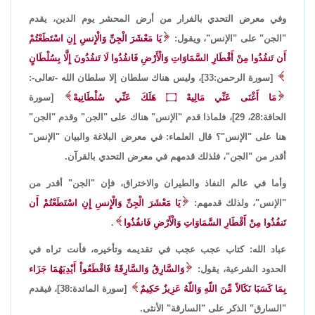
وفي معرض التحدي بالفرار من أرض المحشر يوم الدين، يقدم
"الجن" على "الإنس"، ويقول:
يَا مَعْشَرَ الْجِنِّ وَالْإِنسِ إِنِ اسْتَطَعْتُمْ
أَن تَنفُذُوا مِنْ أَقْطَارِ السَّمَاوَاتِ وَالْأَرْضِ فَانفُذُوا لَا تَنفُذُونَ إِلَّا بِسُلْطَانٍ
[سورة الرحمن:33]، وليس هناك سلطان إلا سلطان الله -تعالى-:
مَا أَغْنَى عَنِّي مَالِيهْ
۝
هَلَكَ عَنِّي سُلْطَانِيهْ
[سورة
الحاقة:28، 29]، فلماذا قدم "الإنس" هناك على "الجن" وقدم "الجن"
هنا على "الإنس"؟ قال العلماء: في معرض البلاغة والبيان "الإنس"
أقدر من "الجن"، فلذلك قدمهم في معرض التحدي بالقرآن.
وأما في عالم النفاذ والطيران والاختراق، فإن "الجن" أقدر من
"الإنس"، ولذلك قدمهم:
يَا مَعْشَرَ الْجِنِّ وَالْإِنسِ إِنِ اسْتَطَعْتُمْ أَن
تَنفُذُوا مِنْ أَقْطَارِ السَّمَاوَاتِ وَالْأَرْضِ فَانفُذُوا
.
عباد الله: كتاب عجب عجب في تقديمه وتأخيره، فأنت تراه في
الحدود الشرعية، يقول:
وَالسَّارِقُ وَالسَّارِقَةُ فَاقْطَعُواْ أَيْدِيَهُمَا جَزَاء
بِمَا كَسَبَا نَكَالاً مِّنَ اللّهِ وَاللّهُ عَزِيزٌ حَكِيمٌ
[سورة المائدة:38]، فيقدم
"السارق" الذكر على "السارقة" الأنثى.