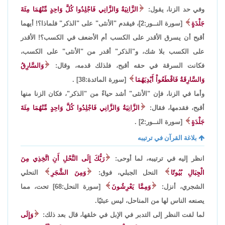
وفي حد الزنا، يقول:
الزَّانِيَةُ وَالزَّانِي فَاجْلِدُوا كُلَّ وَاحِدٍ مِّنْهُمَا مِئَةَ
جَلْدَةٍ
[سورة النــور:2]، فيقدم "الأنثى" على "الذكر" فلماذا؟! أيهما
أقبح أن يسرق الأقدر على الكسب أم الأضعف في الكسب؟! الأقدر
على الكسب بلا شك، و"الذكر" أقدر من "الأنثى" على الكسب،
فكانت السرقة في حقه أقبح، فلذلك قدمه، وقال:
وَالسَّارِقُ
وَالسَّارِقَةُ فَاقْطَعُواْ أَيْدِيَهُمَا
[سورة المائدة:38] .
وأما في الزنا، فإن "الأنثى" أشد حياءً من "الذكر"، فكان الزنا منها
أقبح، فقدمها، فقال:
الزَّانِيَةُ وَالزَّانِي فَاجْلِدُوا كُلَّ وَاحِدٍ مِّنْهُمَا مِئَةَ
جَلْدَةٍ
[سورة النــور:2] .
بلاغة القرآن في ترتيبه
انظر إليه في ترتيبه، لما أوحى:
رَبُّكَ إِلَى النَّحْلِ أَنِ اتَّخِذِي مِنَ
الْجِبَالِ بُيُوتًا
النحل الجبلي، فوق:
وَمِنَ الشَّجَرِ
النحلي
الشجري، أنزل:
وَمِمَّا يَعْرِشُونَ
[سورة النحل:68] تحت، مما
يصنعه الناس لها من المناحل، ليس عبثيًا.
لما لفت النظر إلى التدبر في الإبل في خلقها، قال بعد ذلك:
وَإِلَى