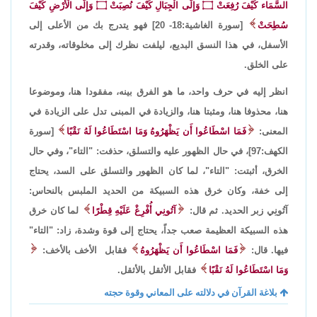
السَّمَاء كَيْفَ رُفِعَتْ
۝
وَإِلَى الْجِبَالِ كَيْفَ نُصِبَتْ
۝
وَإِلَى الْأَرْضِ كَيْفَ
سُطِحَتْ
[سورة الغاشية:18- 20] فهو يتدرج بك من الأعلى إلى
الأسفل، في هذا النسق البديع، ليلفت نظرك إلى مخلوقاته، وقدرته
على الخلق.
انظر إليه في حرف واحد، ما هو الفرق بينه، مفقودا هنا، وموضوعا
هنا، محذوفا هنا، ومثبتا هنا، والزيادة في المبنى تدل على الزيادة في
المعنى:
فَمَا اسْطَاعُوا أَن يَظْهَرُوهُ وَمَا اسْتَطَاعُوا لَهُ نَقْبًا
[سورة
الكهف:97]، في حال الظهور عليه والتسلق، حذفت: "التاء"، وفي حال
الخرق، أثبتت: "التاء"، لما كان الظهور والتسلق على السد، يحتاج
إلى خفة، وكان خرق هذه السبيكة من الحديد الملبس بالنحاس:
آتُونِي زبر الحديد. ثم قال:
آتُونِي أُفْرِغْ عَلَيْهِ قِطْرًا
لما كان خرق
هذه السبيكة العظيمة صعب جداً، يحتاج إلى قوة وشدة، زاد: "التاء"
فيها. قال:
فَمَا اسْطَاعُوا أَن يَظْهَرُوهُ
فقابل الأخف بالأخف:
وَمَا اسْتَطَاعُوا لَهُ نَقْبًا
فقابل الأثقل بالأثقل.
بلاغة القرآن في دلالته على المعاني وقوة حجته