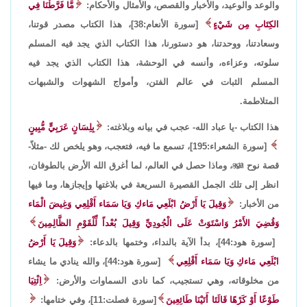
والوعد والوعيد، والأخبار والقصص، والأمثال والأحكام:
مَّا فَرَّطْنَا فِي
الكِتَابِ مِن شَيْءٍ
[سورة الأنعام:38]، هذا الكتاب مصدر قوتنا،
وسعادتنا، ووحدتنا، هو دستورنا، هذا الكتاب الذي يجد فيه المسلم
سلوته، وعزاءه، وأنسه في الوحشة، هذا الكتاب الذي يجد فيه
المسلم الثبات في عالم الفتن، وأمواج الشهوات والشبهات
المتلاطمة.
هذا الكتاب -يا عباد الله- عجب في بيانه وبلاغته:
بِلِسَانٍ عَرَبِيٍّ مُّبِينٍ
[سورة الشعراء:195]، تسمع ما فيه، فتعجب، وهو يلخص لك -مثلاً-
قصة نوح

، وماذا حصل في العالم، لما أغرق الله الأرض بالطوفان،
انظر إلى تلك الجمل القصيرة السريعة في بلاغتها وإيجازها، وما فيها
من الأخبار:
وَقِيلَ يَا أَرْضُ ابْلَعِي مَاءكِ وَيَا سَمَاء أَقْلِعِي وَغِيضَ الْمَاء
وَقُضِيَ الأَمْرُ وَاسْتَوَتْ عَلَى الْجُودِيِّ وَقِيلَ بُعْداً لِّلْقَوْمِ الظَّالِمِينَ
[سورة هود:44]، بدأ الآية بالنداء، وختمها بالدعاء:
وَقِيلَ يَا أَرْضُ
ابْلَعِي مَاءكِ وَيَا سَمَاء أَقْلِعِي
[سورة هود:44]،
والله ينادي ما يشاء
من مخلوقاته، وهي تستجيب، كما نادى السماوات والأرض:
اِئْتِيَا
طَوْعًا أَوْ كَرْهًا قَالَتَا أَتَيْنَا طَائِعِينَ
[سورة فصلت:11]، وفي ختامها: