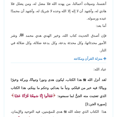
أنفسنا، وسيئات أعمالنا، من يهده الله فلا مضل له، ومن يضلل فلا
هادي له، وأشهد أن لا إله إلا الله وحده لا شريك له، وأشهد أن محمدًا
عبده ورسوله.
أما بعد:
فإن أصدق الحديث كتاب الله، وخير الهدي هدي محمد ﷺ، وشر
الأمور محدثاتها، وكل محدثة بدعة، وكل بدعة ضلالة، وكل ضلالة في
النار.
منزلة القرآن ومكانته
عباد الله:
لقد أنزل الله

هذا الكتاب، ليكون هدى ونورا وتبيانًا، وبركة وخيرًا
وبيانًا؛ فيه خبر من قبلكم، ونبأ ما بعدكم، وحكم ما بينكم، هذا الكتاب
الذي تعجبت منه الجنُّ لما سمعوه:
فَقَالُوا إِنَّا سَمِعْنَا قُرْآنًا عَجَبًا
[سورة الجن:1]
هذا الكتاب الذي جعله الله

هدى للمؤمنين، فيه التوحيد والإيمان،