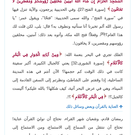
الْمَسْجِدَ الْحَرَامَ إِن شَاء اللَّهُ آمِنِينَ مُحَلِّقِينَ رُؤُوسَكُمْ وَمُقَصِّرِينَ لَا
تَخَافُونَ
[سورة الفتح:27]، وفي الحديبية يرجعون، والآية تنزل فيها
في "سورة الفتح"، والله سمى الحديبية: "فتحًا"، ويقول عمر: "يا
رسول الله ألم تخبرنا أنا سنأتيه ونطوف به؟ قال: بلى، لكن قلت لك
[3]
هذا العام؟!
، وفعلاً! فتح الله مكة، وأتوه بعد ذلك: آمنين، محلقين
رؤوسهم ومقصرين، لا يخافون!.
الفلك تجري في البحر بنعمة الله:
وَمِنْ آيَاتِهِ الْجَوَارِ فِي الْبَحْرِ
كَالْأَعْلَامِ
[سورة الشورى:32] يعني كالجبال الكبيرة، أكبر سفينة
كانت في ذلك الوقت كم حجمها؟ الآن أنتم في هذه المدينة
الساحلية، إذا وقفتم على الشاطئ، ونظرتم إلى السفن القادمة إلى
الميناء، وهي في عرض البحر آتية، كيف شكلها؟ بالله عليكم؟ أليست
كالجبل؟!
فِي الْبَحْرِ كَالْأَعْلَامِ
؟!.
العناية بالقرآن وبعض وسائل ذلك
رمضان قادم، وشعبان شهر القراء، نحتاج أن نوليَ القرآن عناية!
نحتاج أن ننتقل من السماع إلى الاستماع، ومن الاستماع إلى