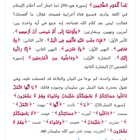
بُعْداً لِّلْقَوْمِ الظَّالِمِينَ
[سورة هود:44]، لما اجتاز أحد أعلام الإسلام
في اللغة ببادية، فسمع فتاة أعرابية فصيحة، فقال: ما أفصحك؟
فقالت: ليس بعد كلام الله فصاحة، إنه جمع في آية واحدة بين:
أمرين، ونهيين، وبشارتين:
وَأَوْحَيْنَا إِلَى أُمِّ مُوسَى أَنْ أَرْضِعِيهِ
،
الأمر الأول:
فَإِذَا خِفْتِ عَلَيْهِ فَأَلْقِيهِ فِي الْيَمِّ
، الأمر الثاني:
وَلَا
تَخَافِي
، النهي الأول:
وَلَا تَحْزَنِي
، النهي الثاني:
إِنَّا رَادُّوهُ
إِلَيْكِ
، البشارة الأولى:
وَجَاعِلُوهُ مِنَ الْمُرْسَلِينَ
[سورة
القصص:7] البشارة الثانية.
قول نملة واحدة، كم نوعا من البيان والبلاغة قد اشتملت عليه، وهي
تقول محذرة بقية النمل من سليمان وجنوده قائلة:
يَا أَيُّهَا النَّمْلُ
ادْخُلُوا مَسَاكِنَكُمْ لَا يَحْطِمَنَّكُمْ سُلَيْمَانُ وَجُنُودُهُ وَهُمْ لَا يَشْعُرُونَ
[سورة النمل:18]، "
يَا
" نادت "
أَيُّهَا
" نبهت "
النَّمْلُ
"
سمت "
ادْخُلُوا
" أمرت "
مَسَاكِنَكُمْ
" عينت "
لَا يَحْطِمَنَّكُمْ
" حذرت "
سُلَيْمَانُ
" خصت "
وَجُنُودُهُ
" عمت "
وَهُمْ لَا
يَشْعُرُونَ
" أعذرت، بينت عذر نبي الله سليمان

.