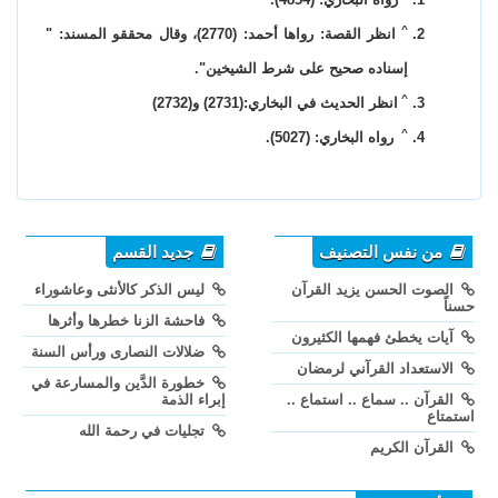
^
انظر القصة: رواها أحمد: (2770)، وقال محققو المسند: "
إسناده صحيح على شرط الشيخين".
^
انظر الحديث في البخاري:(2731) و(2732)
^
رواه البخاري: (5027).
من نفس التصنيف
جديد القسم
الصوت الحسن يزيد القرآن
ليس الذكر كالأنثى وعاشوراء
حسناً
فاحشة الزنا خطرها وأثرها
آيات يخطئ فهمها الكثيرون
ضلالات النصارى ورأس السنة
الاستعداد القرآني لرمضان
خطورة الدَّين والمسارعة في
القرآن .. سماع .. استماع ..
إبراء الذمة
استمتاع
تجليات في رحمة الله
القرآن الكريم