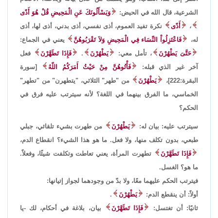
الشرعية، قال الله في الحيض:
وَيَسْأَلُونَكَ عَنِ الْمَحِيضِ قُلْ هُوَ أَذًى
،
أَذًى
نكرة تفيد العموم، أذى نفسي، أذى بدني، أذى لها، أذى
له،
فَاعْتَزِلُواْ النِّسَاء فِي الْمَحِيضِ وَلاَ تَقْرَبُوهُنَّ
يعني في الجماع:
حَتَّىَ يَطْهُرْنَ
، تأمل معي:
يَطْهُرْنَ
.
فَإِذَا تَطَهَّرْنَ
فعل
آخر غير الذي قبله:
فَأْتُوهُنَّ مِنْ حَيْثُ أَمَرَكُمُ اللّهُ
[سورة
البقرة:222]،
يَطْهُرْنَ
من "طهر" الثلاثي، "يتطهرن" من "تطهر"
الخماسي، ما الفرق بينهما في اللغة؟ لأنه سيترتب عليه فرق في
الحكم؟
سيترتب عليه: بيان له:
يَطْهُرْنَ
من طهرت بشيء تلقائي، جبلي
طبعي، بدون تكلف منها، ولا فعل. ما هو هذا الشيء؟ انقطاع الدم،
فَإِذَا تَطَهَّرْنَ
تطهرت المرأة، يعني تعاطت وتكلفت شيئًا، وفعلاً.
ما هو؟ الغسل.
فيترتب الحكم عليهما معًا، ولا بدّ من وجودهما لجواز إتيانها:
أولاً: أن ينقطع الدم:
يَطْهُرْنَ
.
ثانيًا: أن تغتسل:
فَإِذَا تَطَهَّرْنَ
بيان، بلاغة في أحكام، لك -يا