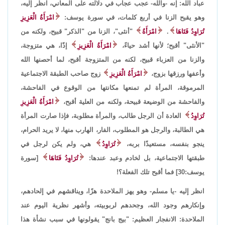
عباد الله: إنه -والله- عجب عجاب في دلالته على المعاني، انظر إليه،
وهو يقبح الزنا في أربع كلمات، في سورة يوسف:
امْرَأَةُ الْعَزِيزِ
تُرَاوِدُ فَتَاهَا
.
امْرَأَةُ
"أنثى"، الزنا من "الذكر" قبيح، ولكنه من
"الأنثى" أقبح؛ لأنها أشد حياءً،
امْرَأَةُ الْعَزِيزِ
إذًا، هي متزوجة،
والزنا من العزباء قبيح، لكنه من المتزوجة أقبح، لما أحصنها الله
وأعفها ورزقها بزوج،
امْرَأَةُ الْعَزِيزِ
زوج صاحب الطبقة الاجتماعية
المرموقة، المرأة لم تمنعها مكانتها من الوقوع في الفاحشة،
والفاحشة من الوضيعة قبيحة، ولكنه من العلية أقبح،
امْرَأَةُ الْعَزِيزِ
تُرَاوِدُ
العادة أن الرجل طالب، والمرأة مطلوبة، فإذا صارت المرأة
هي الطالبة، والرجل هو المطلوب، الفار، الهارب منها، لا يريد الحرام،
ينجو بنفسه، مستعيذًا بربه،
تُرَاوِدُ
هي، ولم يكن لرجل في
طبقتها الاجتماعية، بل لخادم وعبد عندها:
تُرَاوِدُ فَتَاهَا
[سورة
يوسف:30] فما أقبح تلك الفعلة؟!
انظر إليه -يا مسلم- وهو يهز الملاحدة هزًا، ويناقشهم في إلحادهم،
وإنكارهم وجود الله، وجحدهم لربوبيته، وأشهر نظرية اليوم عند
الملاحدة: الانفجار العظيم: "بيج بانج" يقولونها في سبب نشأة هذا