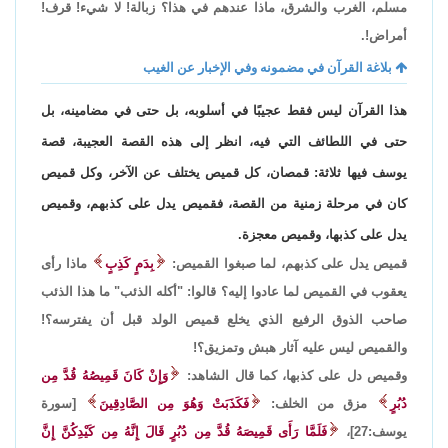
مسلم، الغرب والشرق، ماذا عندهم في هذا؟ زبالة! لا شيء! قرف!
أمراض!.
بلاغة القرآن في مضمونه وفي الإخبار عن الغيب
هذا القرآن ليس فقط عجيبًا في أسلوبه، بل حتى في مضامينه، بل
حتى في اللطائف التي فيه، انظر إلى هذه القصة العجيبة، قصة
يوسف فيها ثلاثة: قمصان، كل قميص يختلف عن الآخر، وكل قميص
كان في مرحلة زمنية من القصة، فقميص يدل على كذبهم، وقميص
يدل على كذبها، وقميص معجزة.
قميص يدل على كذبهم، لما صبغوا القميص:
بِدَمٍ كَذِبٍ
ماذا رأى
يعقوب في القميص لما عادوا إليه؟ قالوا: "أكله الذئب" ما هذا الذئب
صاحب الذوق الرفيع الذي يخلع قميص الولد قبل أن يفترسه؟!
والقميص ليس عليه آثار هبش وتمزيق؟!
وقميص دل على كذبها، كما قال الشاهد:
وَإِنْ كَانَ قَمِيصُهُ قُدَّ مِن
دُبُرٍ
مزق من الخلف:
فَكَذَبَتْ وَهُوَ مِن الصَّادِقِينَ
[سورة
يوسف:27]،
فَلَمَّا رَأَى قَمِيصَهُ قُدَّ مِن دُبُرٍ قَالَ إِنَّهُ مِن كَيْدِكُنَّ إِنَّ