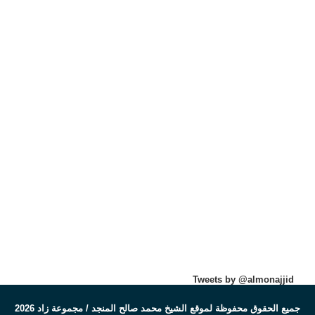
Tweets by @almonajjid
جميع الحقوق محفوظة لموقع الشيخ محمد صالح المنجد / مجموعة زاد 2026