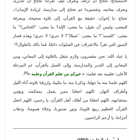
الاستمتاع! نحتاج أن نرتله، ونعرف كيف نقرأه! نحتاج أن نتدبره،
ونعرف معانيه، وتفسيره! ثم نحتاج إلى مدارسة، لزيادة الإيمان!.،
نحتاج -يا إخوان- حقيقة مع القرآن، إلى تلاوة صحيحة، ومعرفة
للمعنى، وليس أن نقول: ما معنى: الإله؟ ما معنى: "الخناس؟" ما
معنى: "الصمد"؟ ما معنى: "ضبحًا"؟ لا ندري! لا ندري! وهذه قصار
السور التي تقرأ -بالاعتراف- في الصلوات دائمًا، فما بالك بالطوال؟!
يا عباد الله: نحن مقصرون، ولازم ننتقل بالتلاوة إلى المعاني، ومن
المعاني إلى التدبر والمدارسة، وإلى العمل بالقرآن، ثم المرحلة
[4]
الأعلى: تعليمه بعد تعلمه:
خيركم من تعلم القرآن وعلمه
.
اللهم علمنا منه ما جهلنا، وذكرنا منه ما نسّينا، وارزقنا تلاوته آناء الليل
وأطراف النهار، اللهم اجعلنا ممن يعمل بمحكمه، ويؤمن
بمتشابهه، اللهم اجعلنا من أهلك، أهل القرآن، يا رحمن، اللهم اجعل
القرآن العظيم ربيع قلوبنا، ونور صدورنا، وجلاء همومنا، وذهاب
أحزاننا، يا أرحم الراحمين.
^
رواه البخاري: (4854).