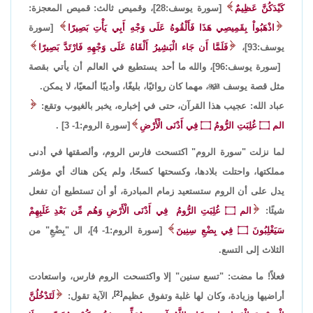
كَيْدَكُنَّ عَظِيمٌ
[سورة يوسف:28]، وقميص ثالث: قميص المعجزة:
اذْهَبُواْ بِقَمِيصِي هَذَا فَأَلْقُوهُ عَلَى وَجْهِ أَبِي يَأْتِ بَصِيرًا
[سورة
يوسف:93]،
فَلَمَّا أَن جَاء الْبَشِيرُ أَلْقَاهُ عَلَى وَجْهِهِ فَارْتَدَّ بَصِيرًا
[سورة يوسف:96]،
والله ما أحد يستطيع في العالم أن يأتي بقصة
مثل قصة يوسف

، مهما كان روائيًا، بليغًا، وأديبًا ألمعيًا، لا يمكن.
عباد الله: عجيب هذا القرآن، حتى في إخباره، يخبر بالغيوب وتقع:
الم
۝
غُلِبَتِ الرُّومُ
۝
فِي أَدْنَى الْأَرْضِ
[سورة الروم:1- 3] .
لما نزلت "سورة الروم" اكتسحت فارس الروم، وألصقتها في أدنى
مملكتها، واحتلت بلادها، وكسحتها كسحًا، ولم يكن هناك أي مؤشر
يدل على أن الروم ستستعيد زمام المبادرة، أو أن تستطيع أن تفعل
شيئًا:
الم
۝
غُلِبَتِ الرُّومُ فِي أَدْنَى الْأَرْضِ وَهُم مِّن بَعْدِ غَلَبِهِمْ
سَيَغْلِبُونَ
۝
فِي بِضْعِ سِنِينَ
[سورة الروم:1- 4]، ال "بِضْعِ" من
الثلاث إلى التسع.
فعلاً! ما مضت: "تسع سنين" إلا واكتسحت الروم فارس، واستعادت
[2]
أراضيها وزيادة، وكان لها غلبة وتفوق عظيم
، الآية تقول:
لَتَدْخُلُنَّ