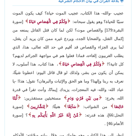
بلاغة القرآن في بيان الأحكام الشرعية
عجيب -والله- هذا الكتاب، عجيب الموت حياة؟ كيف يكون الموت
سببًا للحياة؟ وهو يقول سبحانه:
وَلَكُمْ فِي الْقِصَاصِ حَيَاةٌ
[سورة
البقرة:179] والقصاص موت؟ لكن لما كان قتل القاتل يمنعه من
إكمال القتل، والضحايا الجدد، ويردع غيره ممن كان يريد أن يقتل،
لما يرى الجزاء والقصاص قد أقيم في حد الله تعالى، هذا، الذي
يطلب الغربيون إلغاءه، فماذا فعلوا هم في مواجهة الجرائم لديهم؟
كل ثانية؟!
وَلَكُمْ فِي الْقِصَاصِ حَيَاةٌ
، هذا كتاب، هذا أسلوب، لا
يمكن أن يكون من بشر، ولذلك لو قال قائل اليوم: اعطونا شيئًا،
نعرف به ربنا وإلهنا؟ وما هو الحق والإثبات والبرهان؟ نقول: هذا! -يا
عباد الله- والله- فيه المعجزات، يزيدك إيمانًا، وأنت تقرأ في قدرة
الله، يخرج:
مِن بَيْنِ فَرْثٍ وَدَمٍ
مستخبثين مستقذرين:
لَّبَنًا
خَالِصًا
من الشوائب:
سَآئِغًا
هنيئًا:
لِلشَّارِبِينَ
[سورة
النحل:66]، هذه قدرته:
مَّنْ إِلَهٌ غَيْرُ اللّهِ يَأْتِيكُم بِهِ
؟ [سورة
الأنعام:46] .
انظر إلى هذا الكتاب، وهو يعلمك من خلال بيانه وبلاغته: الأحكام