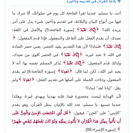
بلاغة القرآن في تقديمه وتأخيره
أنت -يا مسلم- عندما تقرأ الفاتحة كل يوم في صلواتك، ألا تدرك ما
فيها من أنواع البيان والبلاغة، في تقديم وتأخير، شيء يدل على أمر
يريده الله؟
إِيَّاكَ نَعْبُدُ
[سورة الفاتحة:5]، والأصل في اللغة:
نعبدك، أن يقدم الفعل على الفاعل والمفعول. فإذا قدم المفعول:
إِيَّاكَ نَعْبُدُ
فلماذا؟ لأن هذا التقديم يفيد الحصر، يعني حصر العبادة
في الله، لا نعبد غيره،
إِيَّاكَ نَعْبُدُ
في الحصر أقوى من نعبدك،
ولذلك قدم المفعول:
إِيَّاكَ نَعْبُدُ
يُذكر المسلم نفسه بها: أنه لا
يعبد غير الله.، لكن لما قال:
اهدِنَا
[سورة الفاتحة:6] لم يقدم
المفعول، وجاءت الجملة على أصلها في تقديم الفعل:
اهدِنَا
ولم
يقل: "إيانا اهد" لماذا؟
لأن الهداية ليست محصورة فينا، فإنه يهدينا ويهدي غيرنا، وهكذا
عندما تسمع -يا مسلم- تحد الله بالإتيان بمثل القرآن، وهو يقدم
"الإنس" على "الجن"، فيقول:
قُل لَّئِنِ اجْتَمَعَتِ الإِنسُ وَالْجِنُّ عَلَى
أَن يَأْتُواْ بِمِثْلِ هَذَا الْقُرْآنِ لاَ يَأْتُونَ بِمِثْلِهِ وَلَوْ كَانَ بَعْضُهُمْ لِبَعْضٍ ظَهِيرًا
[سورة الإسراء:88].