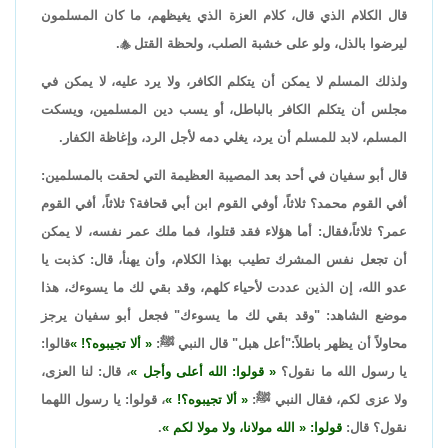
قال الكلام الذي قال، كلام العزة الذي يغيظهم، ما كان المسلمون
ليرضوا بالذل، ولو على خشبة الصلب، ولحظة القتل

.
ولذلك المسلم لا يمكن أن يتكلم الكافر، ولا يرد عليه، لا يمكن في
مجلس أن يتكلم الكافر بالباطل، أو يسب دين المسلمين، ويسكت
المسلم، لابد للمسلم أن يرد، يغلي دمه لأجل الرد، وإغاظة الكفار.
قال أبو سفيان في أحد بعد المصيبة العظيمة التي لحقت بالمسلمين:
أفي القوم محمد؟ ثلاثاً، أوفي القوم ابن أبي قحافة؟ ثلاثاً، أفي القوم
عمر؟ ثلاثاً،فقال: أما هؤلاء فقد قتلوا، فما ملك عمر نفسه، لا يمكن
أن تجعل نفس المشرك تطيب بهذا الكلام، وأن يهنأ، قال: كذبت يا
عدو الله، إن الذين عددت لأحياء كلهم، وقد بقي لك ما يسوءك، هذا
موضع الشاهد: "وقد بقي لك ما يسوءك" فجعل أبو سفيان يرجز
محاولاً أن يظهر باطلاً:"أعل هبل" قال النبي ﷺ:
ألا تجيبوه؟!
قالوا:
يا رسول الله ما نقول؟
قولوا: الله أعلى وأجل
، قال: لنا العزى،
ولا عزى لكم، فقال النبي ﷺ:
ألا تجيبوه؟!
، قولوا: يا رسول اللهما
نقول؟ قال:
قولوا:
الله مولانا، ولا مولا لكم
.