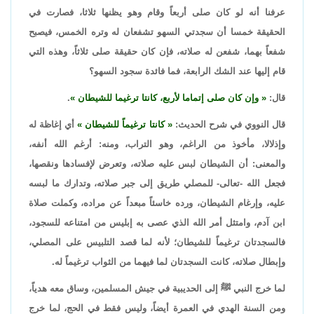
عرفنا أنه لو كان صلى أربعاً وقام وهو يظنها ثلاثا، فصارت في
الحقيقة خمسا أن سجدتي السهو تشفعان له وتره الخمس، فيصبح
شفعاً بهما، شفعن له صلاته، فإن كان حقيقة صلى ثلاثاً، وهذه التي
قام إليها عند الشك الرابعة، فما فائدة سجود السهو؟
قال:
وإن كان صلى إتماما لأربع، كانتا ترغيما للشيطان
.
قال النووي في شرح الحديث:
كانتا ترغيماً للشيطان
أي إغاظة له
وإذلالا، مأخوذ من الراغم، وهو التراب، ومنه: أرغم الله أنفه،
والمعنى: أن الشيطان لبس عليه صلاته، وتعرض لإفسادها ونقصها،
فجعل الله -تعالى- للمصلي طريق إلى جبر صلاته، وتدارك ما لبسه
عليه، وإرغام الشيطان، ورده خاسئاً مبعداً عن مراده، وكملت صلاة
ابن آدم، وامتثل أمر الله الذي عصى به إبليس من امتناعه للسجود،
فالسجدتان ترغيماً للشيطان؛ لأنه لما قصد التلبيس على المصلي،
وإبطال صلاته، كانت السجدتان لما فيهما من الثواب ترغيماً له.
لما خرج النبي ﷺ إلى الحديبية في جيش المسلمين، وساق معه هدياً،
ومن السنة الهدي في العمرة أيضاً، وليس فقط في الحج، لما خرج