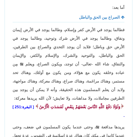
أما بعد:
الصراع بين الحق والباطل
فطالما يوجد في الأرض كفر وإسلام، وطالما يوجد في الأرض إيمان
ونفاق، وطالما يوجد في الأرض شرك وتوحيد، وطالما يوجد في
الأرض حق وباطل؛ فلابد أن يوجد التحدي والصراع بين الطرفين،
الحق والباطل، والتوحيد والشرك، والإسلام والكفر، والإيمان
والنفاق، شاء الله -تعالى- أن توجد، ويكون الصراع، ويعلم

مِن
عباده وخلقه يكون مع هؤلاء، ومن يكون مع أولئك، وهناك تحد
مستمر، وهناك مراغمة، وهناك صراع، وهناك معركة، وهناك مواجهة،
ولابد أن يعلم المسلمون هذه الحقيقة، وأنه لا يمكن أن يوجد بين
الطرفين مجاملات، ولا مداهنات، ولا تعايش؛ لأن الله يريدها معركة:
وَلَوْلَا دَفْعُ اللَّهِ النَّاسَ بَعْضَهُمْ بِبَعْضٍ لَفَسَدَتِ الْأَرْضُ
البقرة:251
.
يريدها مدافعة

، وحتى عندما يكون المسلمون في ضعف، وحتى
عندما كانوا في مكة، كان هناك عزة إسلامية في النفوس، عزة تجعل