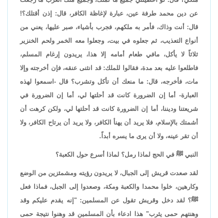
عن دين محمد طرفة عين، عبارة لإغاظة الكافر، قال: إذن أقتلك؟!
قال: أنت وذاك، فأمر به ملكهم، فجرب بأشياء، صبر عليها، يعني من
أنواع التعذيب، ثم جعلوه في بيت، وجعلوا معه الخمر ولحم الخنزير
ثلاثاً لا يأكل، مافي طعام أمامه إلا هذا، يريدون إرغام المسلم،
فاطلعوا عليه بعد مدة، فقالوا للملك: قد انثنى عنقه، فإن أخرجته وإلا
مات، فأخرجه، قال: ما منعك أن تأكل وتشرب؟ قال -اسمعوا لهذه
العبارة- أما إن الضرورة كانت قد أحلتها لي، أما إن الضرورة في
شريعتنا وديننا، أما إن الضرورة كانت قد أحلتها لي، ولكن كرهت أن
أشمتك بالإسلام، فلا يريد أن يهنأ الكافر، ولا يريد أن يرتاح الكافر، ولا
أن تقر عينه، ولا أن يرى ما يسره أبداً.
النبي ﷺ في الحج لماذا رمل؟ لماذا أسرع حول الكعبة؟
لقد صعدت قريش إلى الجبال، لا يريدون رؤيته ومشمئزين من الوضع
وكارهين، خلوا محمدا والكعبة ومكة، وصعدوا إلى الجبل، فماذا فعل
ﷺ؟ لقد دخل وقريش تقول عن المسلمين: "إنه يقدم عليكم وقد
وهنتهم حمى يثرب" هذا ادعاء بأن المسلمين قد وهنوا نتيجة حمى