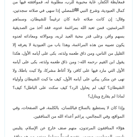
فمغايظة الكفار، غاية محبوبة للرب، مطلوبة له، فموافقته فيها من
كمال العبودية، وشرع النبي ﷺللمصلي إذا سهى في صلاته سجدتين،
وقال: إن كانت صلاته تامة كان ترغيماً للشيطان، وسماهم
المرغمتين، فمن تعبد الله بمراغمة عدوه، فقد أخذ من الصديقية
بسهم وافر، وعلى قدر محبة العبد لربه، وموالاته ومعاداته لعدوه
يكون نصيبه من هذه المراغمة، وهذا باب من العبودية لا يعرفه إلا
القليل من الناس، ومن ذاق طعمه ولذته، بكى على أيامه الأول، هكذا
يقول ابن القيم -رحمه الله-: ومن ذاق طعمه ولذته، بكى على أيامه
الأول التي مارد فيها على كافر، ولا أغاظ مشركا، ولا كبت باطلا، ولا
نهى عن منكر، يبكي على أيامه الأول، كيف ما كبت الشيطان وأولياء
الشيطان؟ كيف لم يحاول الرد؟ كيف سكت على الباطل؟ كيف؟
لماذا لم يقارع وينازل؟
وإذا كان لا يستطيع بالسلاح فباللسان، بالكلمة، في الصفحات، وفي
المواقع، وفي المجالس، يراغم أعداء الله من المنافقين.
هؤلاء المنافقون المرتدون، منهم صنف خارج عن الإسلام، يتلبس
بلبوس المسلمين، ويسمي نفسه اسماً مسلما، ومنهم من هو منافق