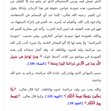
الذي نعيش فيه، وزمن الاستسلام الذي لم ينجو منه إلا القليل من
المسلمين، هذه عبودية خواص، حقيقة في هذا الزمان، ولذلك يقول
ابن القيم -رحمه الله تعالى-: كلما جد، أي المسلم في الاستقامة،
والدعوة إلى الله، والقيام له بأمره، جد العدو في إغراء السفهاء به،
فهو في هذه العقبة، قد لبس لامة الحرب، وأخذ في محاربة العدو لله
وبالله، فعبودته فيها عبودية خواص العارفين، وهي تسمى: "عبودية
المراغمة" ولا ينتبه لها إلا ألو البصائر التامة، ولا شيء أحب إلى الله
من مراغمة وليه لعدوه، وإغاظته له، وقد أشار سبحانه إلى هذه
العبودية في مواضع من كتابه، أحدها: قوله:
وَمَنْ يُهَاجِرْ فِي سَبِيلِ
اللَّهِ يَجِدْ فِي الْأَرْضِ مُرَاغَمًا كَثِيرًا وَسَعَةً
النساء: 100
.
سمى المهاجر الذي يهاجر إلى عبادة الله مراغمة، يراغم به عدو الله
وعدوه.
والله يحب من وليه مراغمة عدوه وإغاظته، كما قال تعالى:
وَلَا
يَطَئُونَ مَوْطِئًا يَغِيظُ الْكُفَّارَ
وكما قال تعالى:
لِيَغِيظَ
التوبة: 120
،
بِهِمُ الْكُفَّارَ
الفتح: 29
.