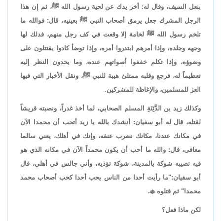
بنعل السيف، وقال له: أخر يدك عن لحية رسول الله ﷺ، ثم إن هذا
الرجل المشرك جعل يرمق أصحاب النبي ﷺ بعينيه، قال: فوالله ما
تلخم رسول الله ﷺ لخامة إلا وقعت في كف رجل منهم، فدلك لها
وجهه وجلده، وإذا أمرهم ابتدروا أمره، وإذا توضأ كادوا يقتتلون على
وضوؤه، وإذا تكلم خففوا أصواتهم عنده، وما يحدون النظر إليه
تعظيماً له، فرجع وقلبه ممتلئ هيبة للنبي ﷺ، ونقل الأخبار التي فيها
العز للمسلمين، والإغاظة للمشركين.
وكذلك زيد بن الدَّثِنَةِ المسلم الصحابي، لما أخذ غدراً، ونصبته قريشاً
لقتله، قال له أبو سفيان: أنشدك بالله يا زيد أتحب أن محمدا الآن
في مكانك عندنا، مكانك نضرب عنقه، وإنك في أهلك، يعني سالما
معافى، قال: والله ما أحب أن يكون محمداً الآن في مكانه الذي هو
فيه تصيبه شوكة بالمدينة، شوكة تؤذيه، وأني جالس في أهلي، قال
أبو سفيان:"ما رأيت أحدا من الناس يحب أحدا كحب أصحاب محمد
محمدا" ثم قتلوه

.
لكن ماذا فعل؟