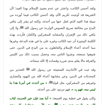
ولقد أحسن الكاتب، واعتذر عن عدم مجيئ الإسلام بهذا العيد؛ لأن
الشريعة قد أوجبت تكريم الأم، وقد أحسن الكاتب فيما أورده من
سيئة هذا العيد الذي غفل عنها من أحدثه، ولكنه لم يشر إلى مافي
البدع من مخالفة صريح النصوص الواردة عن رسول الله ﷺ، ولا إلى
مافي ذلك من الإضرار، والمشابه للمشركين والكفار، فأردت بهذه
الكلمة الوجيزة أن ننبه الكاتب وغيره على ما في هذه البدعة، وغيرها
مما أحدثه أعداء الإسلام والجاهلون به من البدع في الدين، حتى
شوهوا سمعته، ونفروا الناس منه، وحصل بسبب ذلك من اللبس
والفرقة مالا يعلم مدى ضرره وفساده إلا الله سبحانه.
وقد ثبت في الأحاديث الصحيحة عن رسول الله ﷺ التحذير من
المحدثات في الدين، وعن مشابهة أعداء الله من اليهود والنصارى
وغيرهم من المشركين، مثل قولهﷺ:
من أحدث في أمرنا هذا ما
ليس منه، فهو رد
، فهو مردود على من أحدثه.
وكان يقول في خطبة يوم الجمعة:
أما بعد: فإن خير الحديث كتاب
الله،وخير الهدي هدي محمد ﷺ، وشر الأمور محدثاتها، وكل بدعة