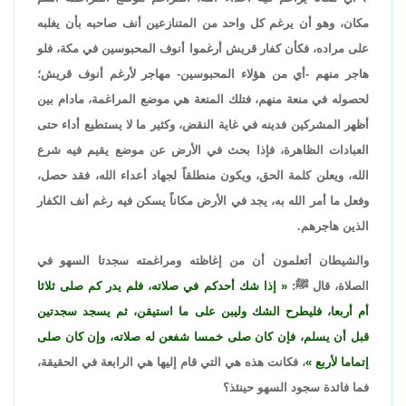
مكان، وهو أن يرغم كل واحد من المتنازعين أنف صاحبه بأن يغلبه
على مراده، فكأن كفار قريش أرغموا أنوف المحبوسين في مكة، فلو
هاجر منهم -أي من هؤلاء المحبوسين- مهاجر لأرغم أنوف قريش؛
لحصوله في منعة منهم، فتلك المنعة هي موضع المراغمة، مادام بين
أظهر المشركين فدينه في غاية النقض، وكثير ما لا يستطيع أداء حتى
العبادات الظاهرة، فإذا بحث في الأرض عن موضع يقيم فيه شرع
الله، ويعلن كلمة الحق، ويكون منطلقاً لجهاد أعداء الله، فقد حصل،
وفعل ما أمر الله به، يجد في الأرض مكاناً يسكن فيه رغم أنف الكفار
الذين هاجرهم.
والشيطان أتعلمون أن من إغاظته ومراغمته سجدتا السهو في
الصلاة، قال ﷺ:
إذا شك أحدكم في صلاته، فلم يدر كم صلى ثلاثا
أم أربعا، فليطرح الشك وليبن على ما استيقن، ثم يسجد سجدتين
قبل أن يسلم، فإن كان صلى خمسا شفعن له صلاته، وإن كان صلى
إتماما لأربع
، فكانت هذه هي التي قام إليها هي الرابعة في الحقيقة،
فما فائدة سجود السهو حينئذ؟