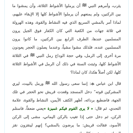
يثرب، وأمرهم النبي ﷺ أن يرملوا الأشواط الثلاثة، وأن يمشوا ما
بين الركنين، ولم يمنعهم أن يرملوا الأشواط كلها إلا الإبقاء عليهم،
لماذا أمر بالمشي السريع الذي فيه النشاط والقوة، وهذه الهرولة
في ثلاثة جهات من الكعبة التي كان الكفار فوق الجبل يرون
المسلمين عندها، الطرف الرابع بين الركنين، ما كانوا يرون
المسلمين عنده، فلذلك مشوا مشياً، وعندما يصلون الحجر يعودون
مرة أخرى إلى الرمل، وفي حجة الوداع رمل النبي ﷺ في الثلاثة
الأشواط كلها، وثبتت السنة في ذلك أن الرمل في الأشواط الثلاثة
كلها، لكن أصلاً هكذا، كان لماذا؟
قال ابن عباس

: إنما سعى رسول الله ﷺ ورمل بالبيت، ليري
المشركين قوته" دخل المسجد وقعدت قريش نحو الحجر في تلك
الجهة، فاضطبع بردائه، أظهر الكتف الأيمن، النشاط والقوة، علامة
التحدي، ثم قال:
لا يرى القوم فيكم غميزة
يعني ضعفاً، فاستلم
الركن، ثم دخل حتى إذا تغيب بالركن اليماني، مشى إلى الركن
الأسود، فقالت قريش: ما يرضون بالمشي؟ إنهم لينقزون نقز