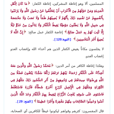
المسلمين، ألا وهو إغاظة المشركين، إغاظة الكفار:
مَا كَانَ لِأَهْلِ
الْمَدِينَةِ وَمَنْ حَوْلَهُمْ مِنَ الْأَعْرَابِ أَنْ يَتَخَلَّفُوا عَنْ رَسُولِ اللَّهِ وَلَا يَرْغَبُوا
بِأَنْفُسِهِمْ عَنْ نَفْسِهِ ذَلِكَ بِأَنَّهُمْ لَا يُصِيبُهُمْ ظَمَأٌ وَلَا نَصَبٌ وَلَا مَخْمَصَةٌ
فِي سَبِيلِ اللَّهِ وَلَا يَطَئُونَ مَوْطِئًا يَغِيظُ الْكُفَّارَ وَلَا يَنَالُونَ مِنْ عَدُوٍّ نَيْلًا
إِلَّا كُتِبَ لَهُمْ بِهِ عَمَلٌ صَالِحٌ
إغاضة الكفار عمل صالح:
إِنَّ اللَّهَ لَا
يُضِيعُ أَجْرَ الْمُحْسِنِينَ
التوبة:120
.
لا يجلسون مكاناً يغيض الكفار الذين هم أعداء الله وإغضاب العدو
إغضاب العدو.
وهكذا إغاظة الكافر من أمر الدين:
مُحَمَّدٌ رَسُولُ اللَّهِ وَالَّذِينَ مَعَهُ
أَشِدَّاءُ عَلَى الْكُفَّارِ رُحَمَاءُ بَيْنَهُمْ تَرَاهُمْ رُكَّعًا سُجَّدًا يَبْتَغُونَ فَضْلًا مِنَ
اللَّهِ وَرِضْوَانًا سِيمَاهُمْ فِي وُجُوهِهِمْ مِنْ أَثَرِ السُّجُودِ ذَلِكَ مَثَلُهُمْ فِي
التَّوْرَاةِ وَمَثَلُهُمْ فِي الْإِنْجِيلِ كَزَرْعٍ أَخْرَجَ شَطْأَهُ فَآزَرَهُ فَاسْتَغْلَظَ
فَاسْتَوَى عَلَى سُوقِهِ يُعْجِبُ الزُّرَّاعَ لِيَغِيظَ بِهِمُ الْكُفَّارَ وَعَدَ اللَّهُ الَّذِينَ
آمَنُوا وَعَمِلُوا الصَّالِحَاتِ مِنْهُمْ مَغْفِرَةً وَأَجْرًا عَظِيمًا
الفتح: 29
.
قال المفسرون: كثرهم وقواهم ليكونوا غيظاً للكافرين أي الصحابة،