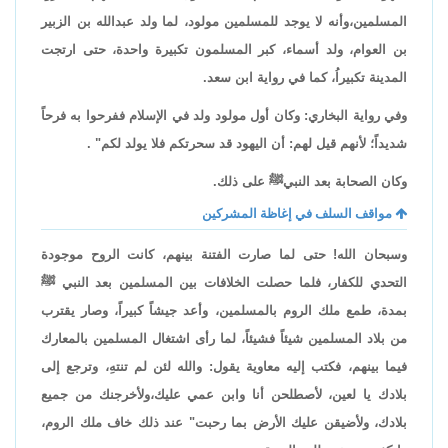
المسلمين،وأنه لا يوجد للمسلمين مولود، لما ولد عبدالله بن الزبير
بن العوام، ولد أسماء، كبر المسلمون تكبيرة واحدة، حتى ارتجت
المدينة تكبيراُ، كما في رواية ابن سعد.
وفي رواية البخاري: وكان أول مولود ولد في الإسلام ففرحوا به فرحاً
شديداً؛ لأنهم قيل لهم: أن اليهود قد سحرتكم فلا يولد لكم" .
وكان الصحابة بعد النبيﷺ على ذلك.
مواقف السلف في إغاظة المشركين
وسبحان الله! حتى لما صارت الفتنة بينهم، كانت الروح موجودة
التحدي للكفار، فلما حصلت الخلافات بين المسلمين بعد النبي ﷺ
بمدة، طمع ملك الروم بالمسلمين، وأعد جيشاً كبيراً، وصار يقترب
من بلاد المسلمين شيئاً فشيئاً، لما رأى اشتغال المسلمين بالمعارك
فيما بينهم، فكتب إليه معاوية يقول: والله لئن لم تنتهِ، وترجع إلى
بلادك يا لعين، لأصطلحن أنا وابن عمي عليك،ولأخرجنك من جميع
بلادك، ولأضيقن عليك الأرض بما رحبت" عند ذلك خاف ملك الروم،