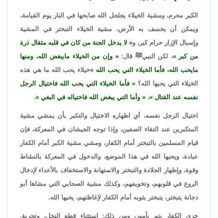
الكبر محرم، ومشية الخيلاء يجلجل الله صابحها في النار يوم القيامة،
ويمكن أن يخسف به الأرض، مشية الخيلاء التبختر في المشية
وإسبال الإزار حرام كبر، و
لا يدخل الجنة من كان في قلبه مثقال ذرة
من كبر
، لكن النبيﷺ قال:
وإن من الخيلاء مايبغض الله، ومنها
مايحب الله، فأما الخيلاء التي يحب الله
خيلاء يحب الله ما هي هذه
الخيلاء التي يحبها الله؟
فأما الخيلاء التي يحب الله فاختيال الرجل
نفسه عند القتال
،
وأما التي يبغض الله فاختياله في البغي
.
اختيال الرجل نفسه، أي اظهاره الاختيال والتكبر بأن يمشي مشية
المتكبرين عند التقاء الصفين، وإذا توجه الجيشان في المعركة، فإن
قيام المسلمين بالتبختر أمام الكفار، ومشي مشية الكبر أمام الكفار
عبادة، ويحبها الله في هذا الموضع، والدخول في المعركة بالنشاط
وقوة، وإظهار الجلادة والتبختر والاستهانة والاستخفاف بالأعداء لإدخال
الروع في قلوبهم، وتخويفهم، وكذلك مشية الصحابي التي مشاها أبو
دجانة يتبختر، يتبختر بثوبه أمام الكفار لإغاظتهم، يحبها الله.
خزي الكفار يتم بأمور، ومن ذلك: استثناء قطع النخل، وتحريق