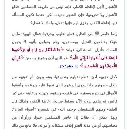
الأشجار لأجل لإغاظة الكفار، فإنه ليس من طريقة المسلمين قطع
الأشجار ولا تحريقها، فإن الشجر مفيدة، لكن عندما تكون المسألة
فيها إغاظة للكفار، وخزي لهم فإنها تفعل، ولماذا لا تفعل؟
ولما حاصر ﷺ بني النظير، قطع نخلهم، وحرقها، فقال اليهود: مابال
هؤلاء يقطعون النخيل، ويفسدون، وهم يقولون بأنهم لا يحبون
الفساد، فأنزل الله -تعالى- قوله:
مَا قَطَعْتُمْ مِنْ لِينَةٍ أَوْ تَرَكْتُمُوهَا
قَائِمَةً عَلَى أُصُولِهَا فَبِإِذْنِ اللَّهِ
هو الذي أذن وشرع وسمح:
فَبِإِذْنِ
اللَّهِ وَلِيُخْزِيَ الْفَاسِقِينَ
الحشر: 5
.
لأجل خزيهم أذن بقطع نخيلهم وتحريقها، وهم يرون بأم أعينهم من
داخل حصونهم ماذا يجري لزرعهم الذي تعبوا عليه وزرعوه، وأنفقوا
الأموال في بذره وسقيه، في تلقيحه وسقيه، وتهيئته ورعايته حتى كبر
فأثمر، ثم هاهم يرونه الآن يسقط صريعا، إغاظة للكفار، ولذلك قال
العلماء ومنهم الشنقيطي -رحمه الله- في تفسيره "أضواء البيان":
وبهذا يمكن أن يقال: إذا حاصر المسلمين عدوا، ورأواأن من
مصلحتهم، أو من مذلة العدو إتلاف منشئاته وأمواله، فلا مانع من ذلك