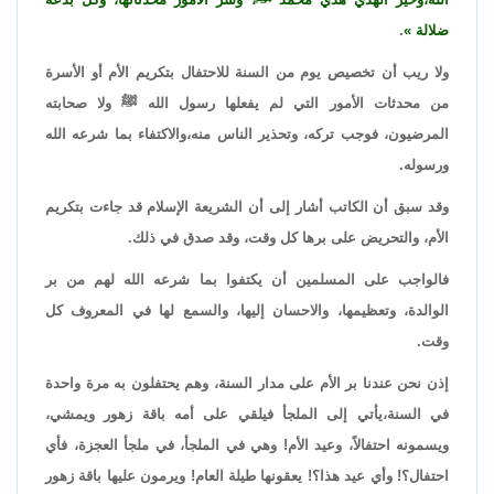
ضلالة
.
ولا ريب أن تخصيص يوم من السنة للاحتفال بتكريم الأم أو الأسرة
من محدثات الأمور التي لم يفعلها رسول الله ﷺ ولا صحابته
المرضيون، فوجب تركه، وتحذير الناس منه،والاكتفاء بما شرعه الله
ورسوله.
وقد سبق أن الكاتب أشار إلى أن الشريعة الإسلام قد جاءت بتكريم
الأم، والتحريض على برها كل وقت، وقد صدق في ذلك.
فالواجب على المسلمين أن يكتفوا بما شرعه الله لهم من بر
الوالدة، وتعظيمها، والاحسان إليها، والسمع لها في المعروف كل
وقت.
إذن نحن عندنا بر الأم على مدار السنة، وهم يحتفلون به مرة واحدة
في السنة،يأتي إلى الملجأ فيلقي على أمه باقة زهور ويمشي،
ويسمونه احتفالاً، وعيد الأم! وهي في الملجأ، في ملجأ العجزة، فأي
احتفال؟! وأي عيد هذا؟! يعقونها طيلة العام! ويرمون عليها باقة زهور