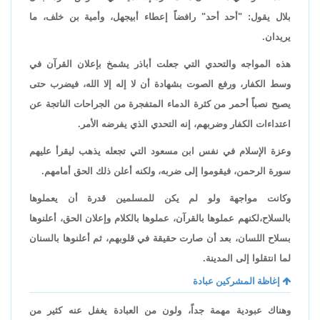
بلال يقول: "أحد أحد" رافضاً إعطاء أبيجهل، وأمية بن خلف، ما
يريدان.
هذه المواجه والتحدي التي جعلت أباذر يشمخ بإعلان القرآن في
وسط الكفار، ورفع الصوت بشهادة أن لا إله إلا الله، فيضرب حتى
يصبح نصباً أحمر من كثرة الدماء المتفجرة من الجراحات الناتجة عن
اعتداءات الكفار وضربهم، إنه التحدي الذي يفرضه الأمر.
وعزة الإسلام في نفس ابن مسعود التي تجعله يذهب ليقرأ عليهم
سورة الرحمن، فيقوموا إلى ضربه، ولكنه أعلن ذلك الحق أمامهم.
وكانت مواجهة ولو لم يكن للمسلمين قدرة أن يعملوها
بالسلاح،لكنهم عملوها بالقرآن، عملوها بالكلام وإعلان الحق، أعلنوها
بسلاح اللسان، بعد أن صارت حقيقة في قلوبهم، ثم أعلنوها بالسنان
لما انتقلوا إلى المدينة.
إغاظة المشركين عبادة
وهناك عبودية مهمة جداً، ولون من العبادة يغفل عنه كثير من