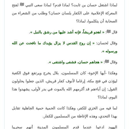
لماذا اشتغل حسان بن ثابت؟ لماذا قدم؟ لماذا سعى النبي ﷺ لفتح
المعركة الإعلامية على الكفار بلسان حسان؟ وطلب من الشعراء من
الصحابة أن يتكلموا، لماذا؟
قال ﷺ:
اهجو قريشاً، فإنه أشد عليها من رشق بالنبل
.
وقال لحسان:
إن روح القدس لا يزال يؤيدك ما نافحت عن الله
ورسوله
.
وقال ﷺ:
هجاهم حسان، فشفى واشتفى
.
وهكذا -أيها الإخوة- كان المسلمون، بلال يخرج ويرتفع فوق الكعبة
ليؤذن في فتح مكة، إرغاما لأنوف كفار قريش، الذين جعلوا يحاولون
القول: إن آباءهم قد أكرمهم الله بالموت في بدر لأولى، يشهدوا هذا
اليوم، لماذا؟
لما فيه من الخزي للكفر، وهكذا كانت الحمية حمية الجاهلية تقابل
بهذا التحدي، وهذه الإغاظة من المسلمين للكفار.
اليهود ادعوا عندما قدم المسلمون المدينة أنهم سحروا