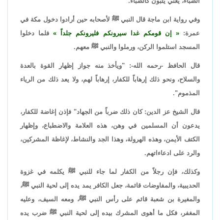
الضباء، يعني يثبون كالضباء.
وفي رواية ابن ماجة قال النبي ﷺ لأصحابه حين أرادوا دخول مكة في
عمرة:
إن قومكم غدا سيرونكم فليرونكم جلداً
فلما دخلوا
المسجد استلموا الركن، ورملوا والنبي ﷺ معهم.
قال الحافظ -رحمه الله-: "ويأخذ منه جواز إظهار القوة بالعدة
والسلاح، ونحو ذلك إرهاباً للكفار، إرهاباً لهم، ولا يعد ذلك من الرياء
المذموم".
قال الشيخ عز الدين: كان ذلك ضرباً من الجهاد" فإذن إغاضة للكفار،
يدعون أن المسلمين في وهن، هذه العلامة والاضطباع، وإظهار
الكتف الأيمن، وهذه الهرولة، وهذا الجد والنشاط، لإغاظة المشركين،
والرد على ادعاءاتهم.
وكذلك، فإن رجلاً من الكفار لما جاء للنبي ﷺ يكلمه في غزوة
الحديبية، والمفاوضات قائمة، جعل الكافر يمد يده إلى لحية النبي ﷺ،
والمغيرة بن شعبة قائم على رأس النبي ﷺ، ومعه السيف، وعليه
المغفر، فكل ما أهوى المشرك بيده إلى لحية النبي ﷺ ضرب يده