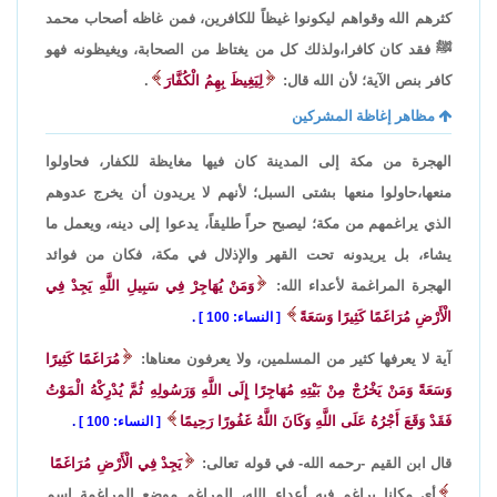
كثرهم الله وقواهم ليكونوا غيظاً للكافرين، فمن غاظه أصحاب محمد
ﷺ فقد كان كافرا،ولذلك كل من يغتاظ من الصحابة، ويغيظونه فهو
كافر بنص الآية؛ لأن الله قال:
لِيَغِيظَ بِهِمُ الْكُفَّارَ
.
مظاهر إغاظة المشركين
الهجرة من مكة إلى المدينة كان فيها مغايظة للكفار، فحاولوا
منعها،حاولوا منعها بشتى السبل؛ لأنهم لا يريدون أن يخرج عدوهم
الذي يراغمهم من مكة؛ ليصبح حراً طليقاً، يدعوا إلى دينه، ويعمل ما
يشاء، بل يريدونه تحت القهر والإذلال في مكة، فكان من فوائد
الهجرة المراغمة لأعداء الله:
وَمَنْ يُهَاجِرْ فِي سَبِيلِ اللَّهِ يَجِدْ فِي
الْأَرْضِ مُرَاغَمًا كَثِيرًا وَسَعَةً
النساء: 100
.
آية لا يعرفها كثير من المسلمين، ولا يعرفون معناها:
مُرَاغَمًا كَثِيرًا
وَسَعَةً وَمَنْ يَخْرُجْ مِنْ بَيْتِهِ مُهَاجِرًا إِلَى اللَّهِ وَرَسُولِهِ ثُمَّ يُدْرِكْهُ الْمَوْتُ
فَقَدْ وَقَعَ أَجْرُهُ عَلَى اللَّهِ وَكَانَ اللَّهُ غَفُورًا رَحِيمًا
النساء: 100
.
قال ابن القيم -رحمه الله- في قوله تعالى:
يَجِدْ فِي الْأَرْضِ مُرَاغَمًا
أي مكانا يراغم فيه أعداء الله، المراغم موضع المراغمة اسم