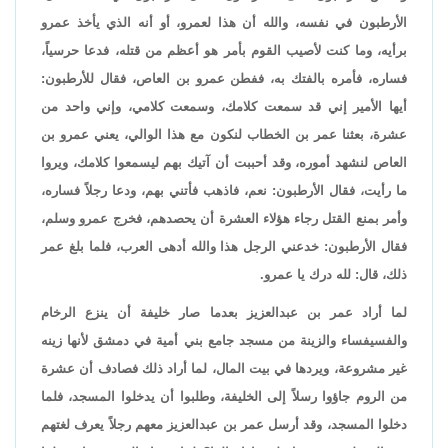
الأرطبون في نفسه، والله أن هذا لعمرو، أو أنه الذي يأخذ عمرو
برأيه، وما كنت لأصيب القوم بأمر هو أعظم من قتله، فدعا حرسياً،
فساره، فأمره بالفتك به، ففطن عمرو بن العاص، فقال للأرطبون:
أيها الأمير إني قد سمعت كلامك، وسمعت كلامي، وإني واحد من
عشرة، بعثنا عمر بن الخطاب لنكون مع هذا الوالي، يعني عمرو بن
العاص لنشهد أموره، وقد أحببت أن آتيك بهم ليسمعوا كلامك، ويروا
ما رأيت، فقال الأرطبون: نعم، فاذهب فأتني بهم، ودعا رجلاً فساره،
وأمر بمنع القتل رجاء هؤلاء العشرة أن يحصدهم، فخرج عمرو وسلم،
فقال الأرطبون: خدعني الرجل هذا والله أدهى العرب، فلما بلغ عمر
ذلك، قال: لله درك يا عمرو.
لما أراد عمر بن عبدالعزيز بعدما صار خليفة أن ينزع الرخام
والفسيفساء والزينة من مسجد جامع بني أمية في دمشق لأنها زينه
غير مشروعة، ويردها في بيت المال، لما أراد ذلك فصادف أن عشرة
من الروم جاؤوا رسلاً إلى الخليفة، وطلبوا أن يدخلوا المسجد، فلما
دخلوا المسجد، وقد أرسل عمر بن عبدالعزيز معهم رجلاً يعرف لغتهم