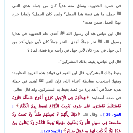
في عمرة الحديبية، وساق معه هدياً كان من جملة هدي النبي
ﷺ جمل، ما هي قصة هذا الجمل؟ ولمن كان الجمل؟ ولماذا خرج
بهذا الجمل ضمن هديه؟
قال ابن عباس

: أن رسول الله ﷺ أهدى عام الحديبية في هدايا
رسول الله ﷺ نحر جملاً، أهدى بالنحر جملاً كان لأبي جهل-أخذ من
أبي جهل في بدر- كان لأبي جهل في رأسه برة فضة، لماذا؟
قال ابن عباس: يغيظ بذلك المشركين".
يغيظ بذلك المشركين، قال ابن القيم في فوائد هذه الغزوة العظيمة:
ومنها: استحباب مغايظة أعداء الله، فإن النبي ﷺ أهدى في جملة
هديه جملاً في أنفه برة من فضة يغيط به المشركين، وقد قال -تعالى-
في صفة أصحابه:
وَمَثَلُهُمْ فِي الْإِنْجِيلِ كَزَرْعٍ أَخْرَجَ شَطْأَهُ فَآزَرَهُ
فَاسْتَغْلَظَ فَاسْتَوَى عَلَى سُوقِهِ يُعْجِبُ الزُّرَّاعَ لِيَغِيظَ بِهِمُ الْكُفَّارَ
، وقال

:
ذَلِكَ بِأَنَّهُمْ لَا يُصِيبُهُمْ ظَمَأٌ وَلَا نَصَبٌ وَلَا
الفتح: 29
.
مَخْمَصَةٌ فِي سَبِيلِ اللَّهِ وَلَا يَطَئُونَ مَوْطِئًا يَغِيظُ الْكُفَّارَ وَلَا يَنَالُونَ مِنْ
عَدُوٍّ نَيْلًا إِلَّا كُتِبَ لَهُمْ بِهِ عَمَلٌ صَالِحٌ
التوبة: 120
.