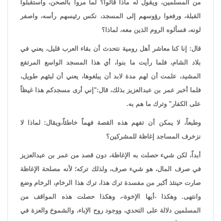
من المسلمين، ويقول له ماذا قالوا؟ لما مروا بالصحن، واستقبلوا
القبلة، ورفعوا رؤوسهم إلى المسجد، نكس رئيسهم رأسه، واصفر
لونه، فسألوه الروم الذين معه، لماذا؟
قال: إنا كنا معاشر أهل رومية نتحدث أن بقاء العرب قليل، يعني في
بلاد الشام، فلما رأيت ما بنوا، أي هذا المسجد الواسع المرتفع
المشيد، علمت أن لهم مدة لابد أن يبلغوها، يعني أن لبثهم طويل،
فلما أخبر عمر بن عبدالعزيز بذلك، قال:"إني أرى مسجدكم هذا غيظاً
على الكفار" وترك ما هم به.
وطبعاً، لا يمكن أن تفهم هذه القصة فهماً خاطئاً،ويقال: لماذا لا
نزخرف المساجد إغاظة للمشركين؟
أبداً، لكن شيء حصلت به الإغاظة، دون قصد من عمر بن عبدالعزيز
في صرف المال، هو شيء صرف، ولذلك تركه؛ لأنه مصلحة الإغاظة
صارت حينئذ أكبر من مفسدة ترك هذا، ترك هذا الرخام، الرخام وضع
وانتهى. وهكذا -أيها الإخوة-، وهكذا حصلت هذه المواقف من
المسلمين دلالة على التحدي، ووجود روح الإباء، والشموخ والعزة في