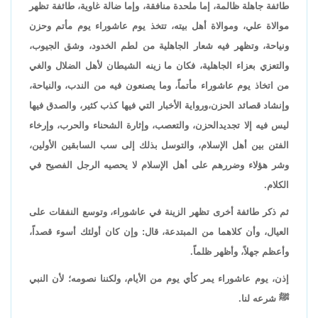
طائفة جاهلة ظالمة، إما ملحدة منافقة، وإما ضالة غاوية، طائفة تظهر
موالاة علي، وموالاة أهل بيته، تتخذ يوم عاشوراء يوم مأتم وحزن
ونياحة، وتظهر فيه شعار الجاهلية من لطم الخدود، وشق الجيوب،
والتعزي بعزاء الجاهلية، فكان ما زينه الشيطان لأهل الضلال والغي
من اتخاذ يوم عاشوراء مأتماً، وما يصنعون فيه من الندب، والنياحة،
وإنشاد قصائد الحزن،ورواية الأخبار التي فيها كذب كثير، والصدق فيها
ليس فيه إلا تجديدالحزن، والتعصب، وإثارة الشحناء والحرب، وإرخاء
الفتن بين أهل الإسلام، والتوسل بذلك إلى سب السابقين الأولين،
وشر هؤلاء وضررهم على أهل الإسلام لا يحصيه الرجل الفصيح في
الكلام.
ثم ذكر طائفة أخرى تظهر الزينة في عاشوراء، وتوسع النفقات على
العيال، وأن كلاهما من المبتدعة، قال: وإن كان أولئك أسوء قصداً،
وأعظم جهلاً، وأظهر ظلماً.
إذن، يوم عاشوراء يمر كأي يوم من الأيام، ولكننا نصومه؛ لأن النبي
ﷺ شرعه لنا.