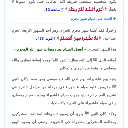
يكون شخصيته بمقتضى شريعة الله -تعالى-، حتى يكون متبوعاً لا
تابعاً:
الْيَوْمَ أَكْمَلْتُ لَكُمْ دِينَكُمْ
المائدة: 3
.
الحث على صيام شهر محرم
وأخيراً: فقد أظلنا شهر محرم الحرام، وهو أحد الشهور الأربعة الحرم
عند الله:
فَلَا تَظْلِمُوا فِيهِنَّ أَنْفُسَكُمْ
التوبة: 36
.
هذا الشهر المحرم:
أفضل الصيام بعد رمضان، شهر الله المحرم
.
أضافه النبي ﷺ إلى الله، فقال: "شهر الله" وهذه إضافة تعظيم، والله
يصطفي ما يشاء من الزمان والمكان.
وفيه يوم عاشوراء، يوم نجى الله فيه موسى ومن معه، وكان النبي
ﷺ مفروض عليه صيام عاشوراء في مرحلة من مراحل التدرج في
تشريع الصيام ثم نسخ، وجوب صيام عاشوراء بوجوب صيام رمضان،
وبقي صيام عاشوراء على الندبية والاستحباب.
وهكذا كان النبي ﷺ ينوي أن يصوم تاسوعاء، لمخالفة المشركين،
ومخالفة المشركين مقصودة في الشريعة، وتمنى أن يصوم اليوم