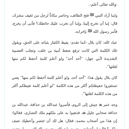
-والله تعالى أعلم-.
ولما أراد النبي ﷺ فتح الطائف، وحاصر مكاناً لرجل من ثقيف مشرك،
قال: إما أن تخرج إلينا، وإما أن نخرب عليك حائطك؟ فأبى أن يخرج،
فأمر رسول الله ﷺ بإخرابه.
عباد الله: كان بلال -كما تقدم- يغيظ الكفار بثباته على الحق، ويقول
تلك الكلمة التي كانت ترفع ضغط أمية بن خلف، وتجلب العصبية
الشديدة لأبي جهل: "أحد أحد" ولو أعلم كلمة أحفظ لكم منها
لقلتها".
كان بلال يقول هذا: "أحد أحد، ولو أعلم كلمة أحفظ لكم منها" يعني
تستثيروا حفيظتكم أكثر من هذه الكلمة "لو أعلم كلمة تغيظكم أكثر
من هذه الكلمة لقلتها".
وجه عمر

جيش إلى الروم، فأسروا عبدالله بن حذافة، عبدالله بن
حذافة صحابي جليل

، فذهبوا به على ملكهم ملك النصارى، فقالوا:
إن هذا من أصحاب محمد، فقال: هل لك أن تتنصر وأعطيك نصف
ملكي؟ قال: لو أعطيتني جميع ما تملك، وجميع ملك العرب ما رجعت