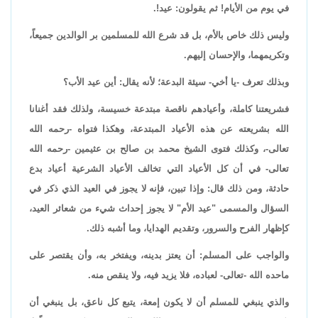
في يوم من الأيام! ثم يقولون: عيد!.
وليس ذلك خاص بالأم، بل قد شرع الله للمسلمين بر الوالدين جميعاً،
وتكريمهما، والإحسان إليهم.
وبذلك تعرف -يا أخي- سيئة البدعة؛ لأنه يقال: أين عيد الأب؟
فشريعتنا كاملة، وأعيادهم ناقصة مبتدعة خسيسة، ولذلك فقد أغنانا
الله بشريعته عن هذه الأعياد المبتدعة، وهكذا فتواه -رحمه الله
تعالى-، وكذلك فتوى الشيخ محمد بن صالح بن عثيمين -رحمه الله
تعالى- في أن كل الأعياد التي تخالف الأعياد الشرعية أعياد بدع
حادثة، ومن ذلك قال: وإذا تبين، فإنه لا يجوز في العيد الذي ذكر في
السؤال والمسمى "عيد الأم" لا يجوز إحداث شيء من شعائر العيد،
كإظهار الفرح والسرور، وتقديم الهدايا، وما أشبه ذلك.
والواجب على المسلم: أن يعتز بدينه، ويفتخر به، وأن يقتصر على
ماحده الله -تعالى- لعباده، فلا يزيد فيه، ولا ينقص منه.
والذي ينبغي للمسلم أن لا يكون إمعة، يتبع كل ناعق، بل ينبغي أن