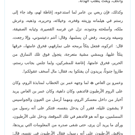
وانكف، وبعث يطلب الهدنة.
وكذلك، فإن ربعي بن عامر لما استدعوه، إغاظة لهم، وقد جاء إلى
رستم في هيلمانه وزينته وفخره، وخيلائه، وحريره، وذهبه، وعرش
ملكه، وأسلحته وجنوده، نزل عن فرسه القصيرة، وثيابه الصفيقة،
وسيفه وترسه، رفض أن يسلمها، وقال: أنتم دعيتموني، وإلا رجعت،
قال: اتركوه، فجعل يتكأ برمحه على نمارقهم، فخرق عامتها،، خرقها
يتكأ عليها، ويمشي مشية متعرجة، يتجول فوق تلك النمارق من
الحرير، فخرق عامتها، إغاضة للمشركين، ولما جلس بجانب رستم،
طاروا جنوناً، يريدون أن يفتكوا به، فقال: مال أسخف عقولكم!.
وعمرو بن العاص

لما وجهه عمر بن الخطاب لمنابذة الروم، وكان
على الروم الأرطبون قائدهم، وكان داهية، وكان عمر بن العاص يريد
أخبار من داخل معسكر الروم، ومهما أرسل من العيون والجواسيس
لا يشفون غليله، فقرر أن يدخل بنفسه، فتنكر على أنه رسول من
المسلمين، مع أنه هو قائدهم في تلك الموقعة، ودخل على الأرطبون،
ورأى ما يريد أن يرى، حتى شفى صدره من المعلومات التي يريدها،
وناقش الأرطبون على أنه رسول، فقال الأرطبون في نفسه، قال: