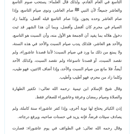
التاسع في العام القادم، ولذلك قال العلماء: يستحب صوم التاسع
والعاشر جميعاً؛ لأن النبي ﷺ صام العاشر، ونوى صيام التاسع، وإذا
صام العاشر وحده يجوز، وإذا صام التاسع قبله أفضل، وكلما زاد
الصيام في محرم كان أفضل وأفضل، وبما أن هذا الشهر قد ثبت
دخول هلاله بما يفيد أن الجمعة هو الأول منه، وأن السبت هو التاسع،
والأحد هو العاشر، فلذلك يندب صيام السبت والأحد في هذه السنة،
ولا يمنع من ذلك ما ورد في صيام السبت؛ لأننا قصدنا عاشوراء، ولم
نقصد السبت، أو قصدنا تاسوعاء ولم نقصد السبت، وكذلك الأحد
أيضاً، فلا مانع من صيام السبت والأحد، وإذا أضاف الاثنين، فهو طيب،
وكلما زاد من محرم، فهو أطيب وأطيب.
وقال شيخ الإسلام ابن تيمية -رحمه الله تعالى-: تكفير الطهارة
والصلاة وصيام رمضان وعرفة وعاشوراء للصغائر فقط.
إذن الكبائر يحتاج لها توبة أخرى، وإذا كفر عاشوراء سنة كاملة، ولم
يصادف سيئات فرضاً، فإنه يزيد في حسنات صاحبه، ويرفع درجاته.
وقال رحمه الله تعالى: في الطوائف في يوم عاشوراء: فصارت