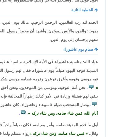
أقول قولي هذا، وأستغفر الله لي ولكم، فاستغفرواه إنه هو ا
الخطبة الثانية
الحمد لله رب العالمين، الرحمن الرحيم، مالك يوم الدين، أش
يموت؛ والجن، والأنس يموتون، وأشهد أن محمداً رسول الله 
تبعهم بإحسان إلى يوم الدين.
صيام يوم عاشوراء
عباد الله: مناسبة عاشوراء في الأمة الإسلامية مناسبة ع
المدينة فوجد اليهود صياماً يوم عاشوراء، فقال لهم رسول ا
فيه موسى وقومه وأغرق فرعون وقومه فصامه موسى شكراً
نحن أمة التوحيد، وموسى من الموحدين، ونحن أحق و
.
يبقي لهم فضيلة وزيادة في الأمر كذلك إظهاراً للمخالفة فإن
وصار المستحب صيام تاسوعاء وعاشوراء، كان عاشوراء 
.
أيام الله، فمن شاء صامه، ومن شاء تركه
.
أول ما قدم المدينة صامه، وأمر بصيامه، فكان صياماً واج
وقال:
فمن شاء صامه، ومن شاء تركه
رواه مسلم ولما 