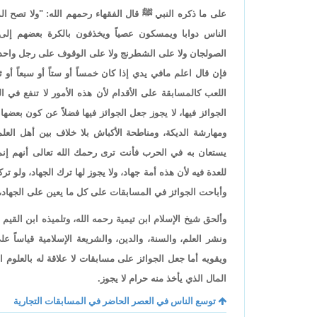
على ما ذكره النبي ﷺ قال الفقهاء رحمهم الله: "ولا تصح 
الناس دوابا ويمسكون عصياً ويخذفون بالكرة بعضهم إلى
الصولجان ولا على الشطرنج ولا على الوقوف على رجل واحدة
فإن قال اعلم مافي يدي إذا كان خمساً أو ستاً أو سبعاً أو ث
اللعب كالمسابقة على الأقدام لأن هذه الأمور لا تنفع في 
الجوائز فيها، لا يجوز جعل الجوائز فيها فضلاً عن كون بعضه
ومهارشة الديكة، ومناطحة الأكباش بلا خلاف بين أهل ال
يستعان به في الحرب فأنت ترى رحمك الله تعالى أنهم إنما 
للعدة فيه لأن هذه أمة جهاد، ولا يجوز لها ترك الجهاد، ولو
وأباحت الجوائز في المسابقات على كل ما يعين على الجهاد، و
وألحق شيخ الإسلام ابن تيمية رحمه الله، وتلميذه ابن القي
ونشر العلم، والسنة، والدين، والشريعة الإسلامية قياساً ع
ويقويه أما جعل الجوائز على مسابقات لا علاقة له بالعلوم ا
المال الذي يأخذ منه حرام لا يجوز.
توسع الناس في العصر الحاضر في المسابقات التجارية