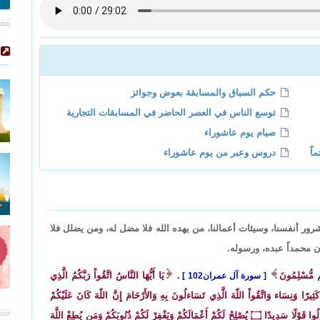
حكم السباق والمسابقة بعوض وجوائز
توسع الناس في العصر الحاضر في المسابقات التجارية
صيام يوم عاشوراء
اً
دروس وعبر من يوم عاشوراء
شرور أنفسنا، وسيئات أعمالنا، من يهده الله فلا مضل له، ومن يضلل فلا
أن محمداً عبده، ورسوله.
نتُم مُّسْلِمُونَ
يَا أَيُّهَا النَّاسُ اتَّقُواْ رَبَّكُمُ الَّذِي
سورة آل عمران102
.
ثِيرًا وَنِسَاء وَاتَّقُواْ اللّهَ الَّذِي تَسَاءلُونَ بِهِ وَالأَرْحَامَ إِنَّ اللّهَ كَانَ عَلَيْكُمْ
ُولُوا قَوْلًا سَدِيدًا
۝
يُصْلِحْ لَكُمْ أَعْمَالَكُمْ وَيَغْفِرْ لَكُمْ ذُنُوبَكُمْ وَمَن يُطِعْ اللَّهَ