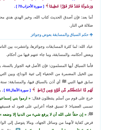
وَرَسُولَهُ فَقَدْ فَازَ فَوْزًا عَظِيمًا
سورة الأحزاب70
.
أما بعد: فإن أصدق الحديث كتاب الله، وخير الهدي هدي مح
ضلالة في النار.
حكم السباق والمسابقة بعوض وجوائز
عباد الله: لما كثرة المسابقات وجوائزها، وانتشرت بين الن
وبعض أحكامه، والمسابقة، وما جاء عنهم فيها من أحكام.
فأما السباق أيها المسلمون: فإن الأصل فيه الجواز بالسنة،
بين الخيل المضمرة من الحفياء إلى ثنية الوداع، وبين ال
سابق فيها النبي ﷺ أي أذن بالسباق فيها، والمسابقة: سنة إ
لَهُم مَّا اسْتَطَعْتُم مِّن قُوَّةٍ وَمِن رِّبَاطِ
وف
سورة الأنفال60
.
خرج على قوم من أسلم ينتظلون فقال:
ارموا بني إسماعيل
تسمى العضباء؛ لا تسبق فجاء أعرابي على قعود له فسبقها
ﷺ:
إن حقاً على الله أن لا يرفع شيء من الدنيا إلا وضعه
فرض كفاية لأنهما من وسائل الجهاد، ومالا يتوصل إلى الوا