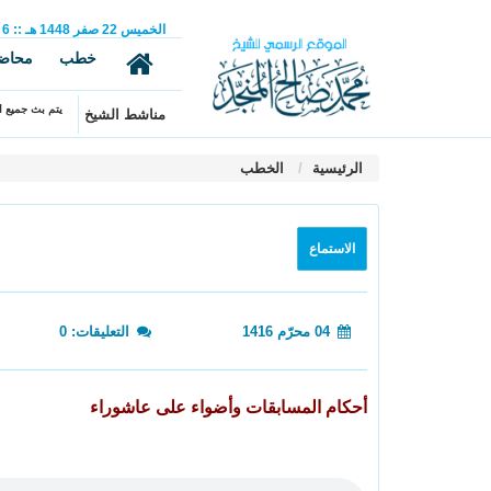
الخميس
22
صفر
1448 هـ
::
6
خطب
محاض
يتم بث جميع ال
مناشط الشيخ
الرئيسية
الخطب
الاستماع
04 محرّم 1416
التعليقات: 0
أحكام المسابقات وأضواء على عاشوراء