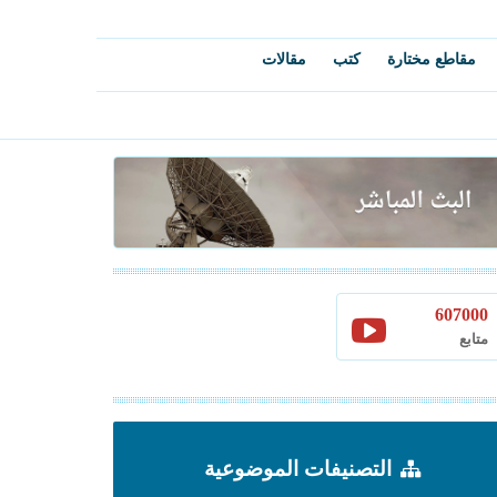
مقاطع مختارة
كتب
مقالات
607000
متابع
التصنيفات الموضوعية