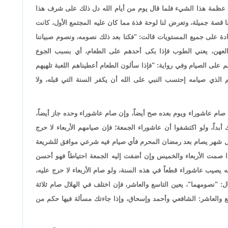
 عظمة هذا الشيء فلما قال يوم من أيام الله دل ذلك على شرف هذا
 قصة جميلة، وتعرض لنا لوحة فذة مما كان عليه المجتمع الأول، كانت
ادة على جميع المستويات قالت: "فكنا بعد ذلك نصومه، ونصوم صبياننا
العهن، يعني الطوب فإذا بكى أحدهم على الطعام، أي بسبب الجوع
لهم على الصيام وفي رواية: "فإذا سألون الطعام أعطيناهم اللعبة تلهيهم
الذي صيامه إحتسب النبي على الله أن يكفر السنة التي قبله، ولا
صام عاشوراء ويوم بعده صح أيضاً، وإن صام عاشوراء وحده جاز أيضاً،
أبداً، ولو اكتشفوا أن عاشوراء الجمعة؛ فإن صيامهم الأربعاء لا حرج
ل شهر يصام بعد رمضان المحرم فأي صيام فيه شرعي موافق للشريعة
ا صمت الأربعاء والخميس وإن أضفت إليه الجمعة احتياطاً فهو أحسن
يصيب عاشوراء قطعاً في هذه السنة، ولو صام الأربعاء لا حرج عليه،
ل: "نصومهما"، يعين التاسع والعاشر، فإن اختلف في الهلال صام ثلاثة
سع والعاشر: الشافعي وأحمد وإسحاق، وإذا جاءتك مسألة فيها حكم من