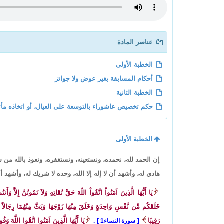
عناصر المادة
الخطبة الأولى
أحكام المسابقة بغير عوض ولا جوائز
الخطبة الثانية
حكم تخصيص عاشوراء بالتوسعة على العيال، أو اتخاذه مأتم
الخطبة الأولى
إن الحمد لله، نحمده، ونستعينه، ونستغفره، ونعوذ بالله من 
هادي له، وأشهد أن لا إله إلا الله، وحده لا شريك له، وأشهد 
يَا أَيُّهَا الَّذِينَ آمَنُواْ اتَّقُواْ اللّهَ حَقَّ تُقَاتِهِ وَلاَ تَمُوتُنَّ إِلاَّ وَأَ
خَلَقَكُم مِّن نَّفْسٍ وَاحِدَةٍ وَخَلَقَ مِنْهَا زَوْجَهَا وَبَثَّ مِنْهُمَا رِجَالاً كَ
رَقِيبًا
يَا أَيُّهَا الَّذِينَ آمَنُوا اتَّقُوا اللَّهَ وَق
سورة النساء1
.