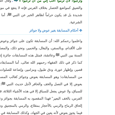
واركبوا؛ لأن ترموا أحب إلي من أن تركبوا
وقال ال
.
والضيق كمواضع الحصار بخلاف الفرس فإنه لا ينفع في موا
شديدة بل قد يكون حراماً لظاهر الخبر عن النبي ﷺ، أما 
الشرعية.
أحكام المسابقة بغير عوض ولا جوائز
واعلموا رحمكم الله: أن المسابقة تكون على جوائز وعوض،
على الأقدام، وبالسفن، والبغال، والحمير، ونحو ذلك، والمص
السنة بين النبي ﷺ وعائشة، فمثل هذه المسابقات جائزة إذا
كما ذكر في ذلك الفقهاء رحمهم الله تعالى، أما المسابقات
قصير، وإظهار عورة، ودق طبول، ومزامير، وإضاعة للصلوات؛ 
من المسابقات؛ وهو المسابقة بعوض وجوائز كغالب المسابق
بعوض إلا في النصل والخف والحافر لأجل حديث النبي ﷺ:
للسباق، ولا عوض يجعل للسباق إلا في هذه الأشياء الثلاثة، ق
الفرس، بالخف البعير" فهذا المقصود به المسابقة بجوائز 
إلحاق الرماح والرمي بالأحجار بمقلاع، والرمي بالمنجنيق 
فيما يجوز بعوض لأنه يعين في الجهاد، وكذلك المسابقة في ع