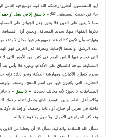
أيها المسلمون: أنظروا رحمكم الله فيما توسع فيه الناس الي
جاء في حديث المصطفى ﷺ:
لا سبق إلا في نصل أو خف أ
مما لا يعين على الدين فلا يجوز جعل الجوائز على المساب
ذكرها الفقهاء منها: تحديد المسافة، وتعيين أول المسافة، 
ونهايته، وأن تكون كذلك عند جمهورهم فيها محلل لا يدفع من
عدد الرشق، والصفة الإصابة، ومعرفة قدر الغرض فهو اله
التي توسع فيها الناس اليوم في كثير من الأمور التي لا
المسابقة مباحة كالسباق على الأقدام، وغيره فلا بأس به، أو
محرم كنطاح الأكباش، ومهارشة الديكة، ونحو ذلك؛ فإنه حر
التجارية، التي يكتبون فيها عن اسم المنتج، وصفته، ولونه
المسابقات لا يجوز؛ لأنه مخالف لحديث:
لا سبق
لا جائ
وكلام أهل العلم، وبين التوسع الذي يحصل لتعلم رحمك الله
داخلة في تغرير، أو خداع، أو دعاية رخيصة، أو إضاعة لأوقات
وقد كثر الحرام في الأموال، ولا حول ولا قوة إلا بالله.
نسأل الله السلامة والعافية، نسأل

أن يجعلنا من الذين ي