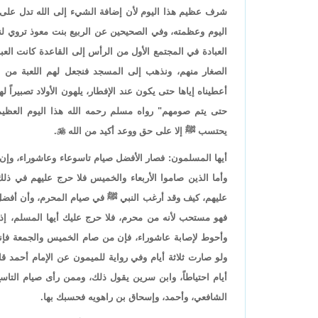
شرف عظيم هذا اليوم لأن إضافة الشيء إلى الله تدل على
اليوم وعظمته، وفي الصحيحين عن الربيع بنت معوذ تروي لنا
العبادة في المجتمع الأول من الرأس إلى القاعدة كانت العب
الصغار منهم، ونذهب إلى المسجد فنجعل لهم اللعبة من 
أعطيناه إياها حتى يكون عند الإفطار، يلهون الأولاد تصبيراً 
حتى يتم صومهم" رواه مسلم رحمه الله هذا اليوم العظيم 
يحتسب ﷺ إلا على حق ووعد أكيد من الله

.
أيها المسلمون: فصار الأفضل صيام تاسوعاء وعاشوراء، وإن 
وأما الذين صاموا الأربعاء والخميس فلا حرج عليهم في ذلك 
عليهم، كيف وقد أرغب النبي ﷺ في صيام المحرم، وأن أفض
فهو مستحب لأنه من محرم، فلا حرج عليك أيها المسلم، إذ
وأحوط لإصابة عاشوراء، فإن من صام الخميس والجمعة فإنه 
ولو صارت ثلاثة أيام وفي رواية للميمون عن الإمام أحمد قا
أيام احتياطاً، وابن سرين يقول ذلك، وممن رأى صيام التا
الشافعي، وأحمد، وإسحاق بن راهويه فحسبك بها.