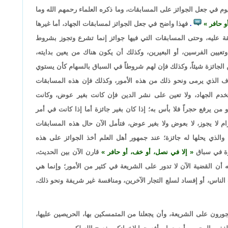
وم في جعل الجوائز على المسابقات، وما ذكره العلماء رحمهم الله وما
و حافر
فهذا واضح في جعل الجوائز لمسابقات الجهاد، أما غيرها
.
قة عليه، وحتى المسابقات التي فيها جوائز إنما تشرع وتجوز بشروط
وتعيين الفرسين، أو البعيرين، وكذلك أن يكون هناك من يعين بدايته،
 الجائزة شيئاً، وكذلك فإن لهم شروطاً في السباق بالسهام كأن يستوي
دف الذي يرمى ونحو ذلك من هذه الأمور، وكذلك فإن هذه المسابقات
 تخدم الجهاد، ولا تعين على نشر الدين فإن كانت بغير عوض، وكانت
 من يرفع حجراً فلا بأس به؛ إذا كان بغير جائزة أما إذا كانت في أمر
ام لا يجوز، لا بعوض ولا بغير عوض، فتأمل الآن حال هذه المسابقات
، والذي يحلها له جائزة؛ عند جمهور أهل العلم أخذ الجوائز على هذه
زة في سباق
إلا في نصل، أو خف، أو حافر
قارن الآن بين الحديث،
 أن القضية الآن لا تدور على الشريعة في كثير من الأمور؛ وإنما هي
 الناس، أو إفساد لسلع التجار الآخرين، ومنافسة غير شريفة ونحو ذلك،
جورون على الشريعة، وأن يجعلنا من المتمسكين بها، الحريصين عليها،