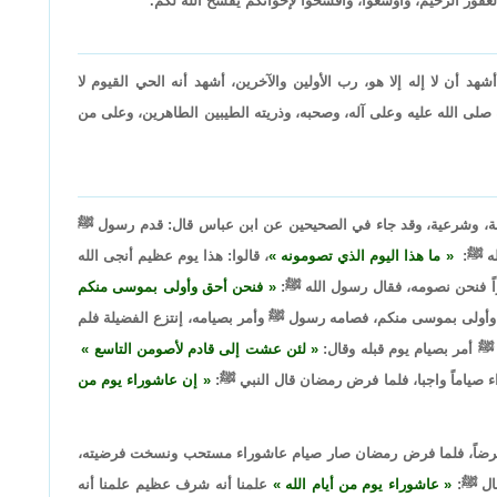
لغفور الرحيم، وأوسعوا، وأفسحوا لإخوانكم يفسح الله لكم.
هد أن لا إله إلا هو، رب الأولين والآخرين، أشهد أنه الحي القيوم لا
صلى الله عليه وعلى آله، وصحبه، وذريته الطيبين الطاهرين، وعلى من
ظيمة، وشرعية، وقد جاء في الصحيحين عن ابن عباس قال: قدم رسول ﷺ
لله ﷺ:
ما هذا اليوم الذي تصومونه
، قالوا: هذا يوم عظيم أنجى الله
 فنحن نصومه، فقال رسول الله ﷺ:
فنحن أحق وأولى بموسى منكم
أولى بموسى منكم، فصامه رسول ﷺ وأمر بصيامه، إنتزع الفضيلة فلم
ه ﷺ أمر بصيام يوم قبله وقال:
لئن عشت إلى قادم لأصومن التاسع
صياماً واجبا، فلما فرض رمضان قال النبي ﷺ:
إن عاشوراء يوم من
باً فرضاً، فلما فرض رمضان صار صيام عاشوراء مستحب ونسخت فرضيته،
قال ﷺ:
عاشوراء يوم من أيام الله
علمنا أنه شرف عظيم علمنا أنه