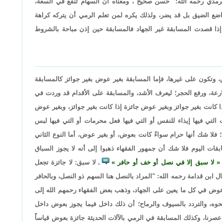
ترمذي رحمه الله: "حسن صحيح"، ومعناه أن السهام تنفع في السعة،
ضع الضيق بل قد يضر، ولذلك يكره لمن تعلم الرمي أن يتركه كراهة
إذا قصدت المسابقة غير الجهاد فالمسابقة حين إذن مباحة بالشروط
 وتكون على غيرها، فإما المسابقة بغير عوض بغير جوائز كالمسابقة
ارعة، ورفع الحجر؛ ليعرف الأشد، والمسابقة على الأقدام قد وردت في
 كانت بغير جوائز وبغير عوض جائزة إذا كانت بغير جوائز، وبغير عوض
 التي فيها إيذاء للنفس أو التي فيها فعل محرمات أو التي فيها لبس
فلا شك أنها حرام سواءً كانت بعوض، أو بغير عوض، أما النوع الثاني
ات اليوم فلا شك أن جمهور الفقهاء ذهبوا إلى أنه لا يجوز السباق
لا سبق إلا في نصل أو خف أو حافر
لا سبق: لا جائزة تجعل
.
ال ابن قدامة رحمه الله: "المراد بالنصل هنا السهم ذو النصل، وبالحافر
وعوض في كل ما يعين على الجهاد، وذهب بعض الفقهاء رحمهم الله إلى
ونحوه، والتردد بالسيوف والرماح؛ أن ذلك داخل فيما يجوز بعوض داخل
صرنا، وكذلك المسابقة في الرمي بالآلات الحديثة جائزة بعوض قياساً