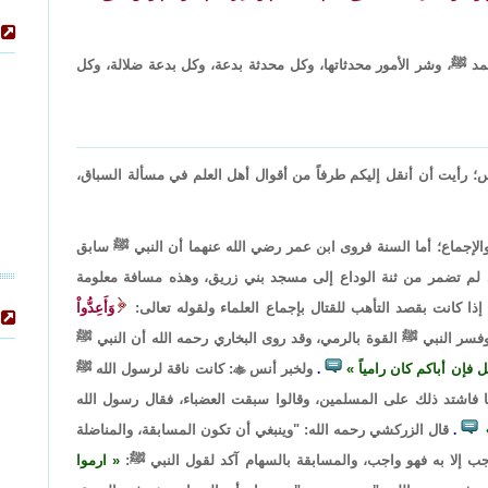
مد ﷺ، وشر الأمور محدثاتها، وكل محدثة بدعة، وكل بدعة ضلالة، وكل
اس؛ رأيت أن أنقل إليكم طرفاً من أقوال أهل العلم في مسألة السباق،
 والإجماع؛ أما السنة فروى ابن عمر رضي الله عنهما أن النبي ﷺ سابق
تي لم تضمر من ثنة الوداع إلى مسجد بني زريق، وهذه مسافة معلومة
ذا كانت بقصد التأهب للقتال بإجماع العلماء ولقوله تعالى:
وَأَعِدُّواْ
سر النبي ﷺ القوة بالرمي، وقد روى البخاري رحمه الله أن النبي ﷺ
 فإن أباكم كان رامياً
ولخبر أنس

: كانت ناقة لرسول الله ﷺ
.
 فاشتد ذلك على المسلمين، وقالوا سبقت العضباء، فقال رسول الله
قال الزركشي رحمه الله: "وينبغي أن تكون المسابقة، والمناضلة
.
جب إلا به فهو واجب، والمسابقة بالسهام آكد لقول النبي ﷺ:
ارموا