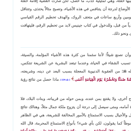
سببها حفلة، وهي تمثيلية كذب، ما حصل، لكن صارت القضية إقامة حفلة
لأوضاع لدرجة أن يتنافس في هذه الأشياء، وتصبح مثالاً يحتذى، وتتناقل
ة يومين وأربع ساعات في متحف الروك، والهدف تحطيم الرقم القياسي
ً من قبل، وللدخول في كتاب جينيس لابد من تحطيم الرقم، فليتهافت
ى ونحو ذلك.
، وأن نصنع شيئاً؛ لأننا سئمنا من كثرة هذه الأشياء المؤلمة، والسيئة،
 تسبب الشقاء في الحياة، وعندما تبتعد البشرية عن الشريعة تنتكس،
له

؛ من العقوبة الدنيوية المعجلة بسبب البعد عن دينه، وشريعته،
َةً ضَنكًا وَنَحْشُرُهُ يَوْمَ الْقِيَامَةِ أَعْمَى
ماذا حصل من نتائج رؤية
طه:124
،
خرى، ولا يقتنع بمن عنده، وبمن حوله من قريباته، وبنات البلاد، فلا
ة أمامه، ومتى سيصل إلى درجة أن يتزوج ملكة جمال مثلاً، وهنالك نتائج
ل والأجيال بسبب الاستمتاع بالأمور المخالفة للشريعة، هي في الظاهر
اً كما يقولون، لكن بأي شيء؟ بأنواع الاستمتاع المحرمة، قال الله