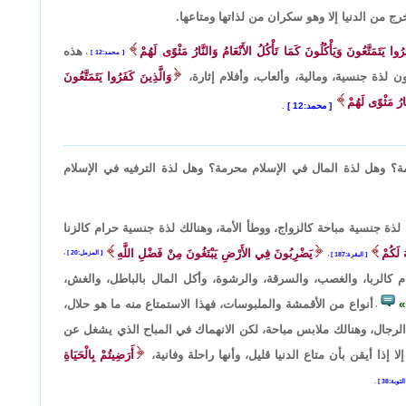
رج من الدنيا إلا وهو سكران من لذاتها ومتاعها.
رُوا يَتَمَتَّعُونَ وَيَأْكُلُونَ كَمَا تَأْكُلُ الأَنْعَامُ وَالنَّارُ مَثْوًى لَهُمْ
هذه
محمد:12
،
ن لذة جنسية، ومالية، وألعاب، وأفلام إثارة،
وَالَّذِينَ كَفَرُوا يَتَمَتَّعُونَ
َارُ مَثْوًى لَهُمْ
محمد:12
.
؟ وهل لذة المال في الإسلام محرمة؟ وهل لذة الترفيه في الإسلام
لذة جنسية مباحة كالزواج، ووطأ الأمة، وهنالك لذة جنسية حرام كالزنا
 لَكُمْ
يَضْرِبُونَ فِي الأَرْضِ يَبْتَغُونَ مِنْ فَضْلِ اللَّهِ
المزمل:20
،
البقرة:187
،
م كالربا، والغصب، والسرقة، والرشوة، وأكل المال بالباطل، والغش،
أنواع من الأقمشة والملبوسات، فهذا الاستمتاع منه ما هو حلال،
،
لرجال، وهنالك ملابس مباحة، لكن الانهماك في المباح الذي يشغل عن
 إذا أيقن بأن متاع الدنيا قليل، وأنها راحلة وفانية،
أَرَضِيتُمْ بِالْحَيَاةِ
التوبة:38
.