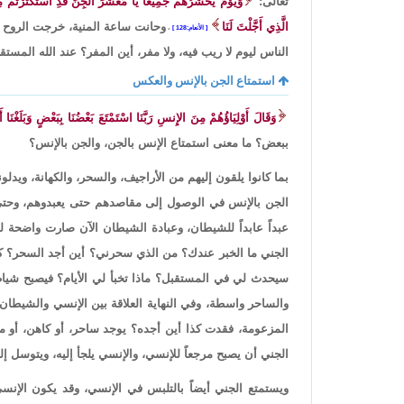
تعالى:
وَيَوْمَ يَحْشُرُهُمْ جَمِيعًا يَا مَعْشَرَ الْجِنِّ قَدِ اسْتَكْثَرْتُمْ مِن
الَّذِي أَجَّلْتَ لَنَا
وحانت ساعة المنية، خرجت الروح م
الأنعام:128
،
الناس ليوم لا ريب فيه، ولا مفر، أين المفر؟ عند الله المستق
استمتاع الجن بالإنس والعكس
وَقَالَ أَوْلِيَاؤُهُمْ مِنَ الإِنسِ رَبَّنَا اسْتَمْتَعَ بَعْضُنَا بِبَعْضٍ وَبَلَغْنَا أَج
ببعض؟ ما معنى استمتاع الإنس بالجن، والجن بالإنس؟
بما كانوا يلقون إليهم من الأراجيف، والسحر، والكهانة، وي
الجن بالإنس في الوصول إلى مقاصدهم حتى يعبدوهم، وحتى يق
عبداً عابداً للشيطان، وعبادة الشيطان الآن صارت واضحة
الجني ما الخبر عندك؟ من الذي سحرني؟ أين أجد السحر؟ ك
سيحدث لي في المستقبل؟ ماذا تخبأ لي الأيام؟ فيصبح شياطي
والساحر واسطة، وفي النهاية العلاقة بين الإنسي والشيطان، 
المزعومة، فقدت كذا أين أجده؟ يوجد ساحر، أو كاهن، أو 
الجني أن يصبح مرجعاً للإنسي، والإنسي يلجأ إليه، ويتوسل إل
ويستمتع الجني أيضاً بالتلبس في الإنسي، وقد يكون الإن