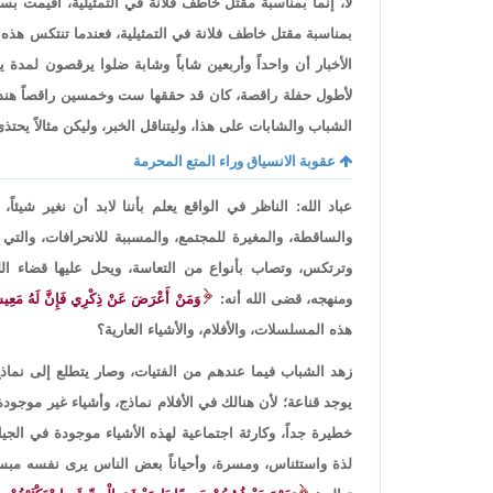
لا، إنما بمناسبة مقتل خاطف فلانة في التمثيلية، أقيمت ب
بمناسبة مقتل خاطف فلانة في التمثيلية، فعندما تنتكس هذه ا
الأخبار أن واحداً وأربعين شاباً وشابة ضلوا يرقصون لمد
لأطول حفلة راقصة، كان قد حققها ست وخمسين راقصاً هنديا
الشباب والشابات على هذا، وليتناقل الخبر، وليكن مثالاً يحتذ
عقوبة الانسياق وراء المتع المحرمة
عباد الله: الناظر في الواقع يعلم بأننا لابد أن نغير شيئاً
والساقطة، والمغيرة للمجتمع، والمسببة للانحرافات، والتي
وترتكس، وتصاب بأنواع من التعاسة، ويحل عليها قضاء ال
ومنهجه، قضى الله أنه:
وَمَنْ أَعْرَضَ عَنْ ذِكْرِي فَإِنَّ لَهُ مَعِيش
هذه المسلسلات، والأفلام، والأشياء العارية؟
زهد الشباب فيما عندهم من الفتيات، وصار يتطلع إلى نماذج أ
يوجد قناعة؛ لأن هنالك في الأفلام نماذج، وأشياء غير موجود
خطيرة جداً، وكارثة اجتماعية لهذه الأشياء موجودة في الجي
لذة واستئناس، ومسرة، وأحياناً بعض الناس يرى نفسه مبسوط