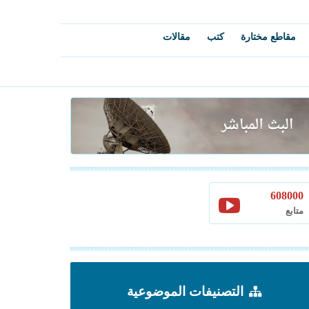
مقاطع مختارة
كتب
مقالات
608000
متابع
التصنيفات الموضوعية