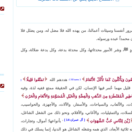
ور أنفسنا وسيئات أعمالنا، من يهده الله فلا مضل له، ومن يضلل فلا
ن محمداً عبده ورسوله.
دٍ ﷺ، وشر الأمور محدثاتها، وكل محدثة بدعة، وكل بدعة ضلالة، وكل
َعُونَ وَيَأْكُلُونَ كَمَا تَأْكُلُ الأَنْعَامُ
هددهم الله
تَمَتَّعُوا قَلِيلًا
محمد:12
،
ا قليل مهما عُمر فيها الإنسان، لكن في الحقيقة ممتع ففيه لذة، وفيه
اطِيرِ الْمُقَنْطَرَةِ مِنَ الذَّهَبِ وَالْفِضَّةِ وَالْخَيْلِ الْمُسَوَّمَةِ وَالأَنْعَامِ وَالْحَرْثِ
ت، والألعاب، والسياحات، والأسفار، والآلات، والأجهزة، والحواسيب،
سلسلات، والتمثيليات، والأغاني، والأفلام، ونحو ذلك من الشغل الشاغل،
آل عمران:14
،
زُيِّنَ لِلنَّاسِ حُبُّ الشَّهَوَاتِ
بأنواعها؛ أموال، وتجارات،
 ثلاثية الأبعاد، الذي همه وشغله الشاغل هو الدنيا، إنما يسلك في ذلك