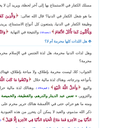
مسلك الكفار في الاستمتاع بها إلى آخر لحظة، ويريد أن لا يخ
ما هو شغل الكفار في الدنيا؟ قال الله تعالى:
وَالَّذِينَ كَفَ
وظيفة الكفار في الدنيا، يتمتعون كل أنواع الاستمتاع، يريدو
وَيَأْكُلُونَ كَمَا تَأْكُلُ الأَنْعَامُ
والنتيجة في النهاية
وَالنّ
محمد:12
،
هل اللذات كلها محرمة أم لا؟
وهل لذات الدنيا محرمة، هل لذة الجنس في الإسلام محرمة
محرمة؟
الجواب: كلا، ليست محرمة بإطلاق، ولا مباحة بإطلاق، فهناك 
بأنواعه ودرجاته، وهناك لذة مالية حلال
وَابْتَغُوا مَا كَتَبَ اللَّهُ
والبيع
وَأَحَلَّ اللَّهُ الْبَيْعَ
وهنالك لذة مالية حرا
البقرة:275
،
والتزوير،
تعس عبد الدينار والدرهم، والقطيفة، والخميصة
ومنه ما هو حرام، حتى في الأقمشة هنالك حرير محرم على ا
ذكر الله مذموم، والعبد لا يمكن أن يتحرر من هذه العبودية إلا
الدُّنْيَا مِنَ الآخِرَةِ فَمَا مَتَاعُ الْحَيَاةِ الدُّنْيَا فِي الآخِرَةِ إِلَّا قَلِيلٌ