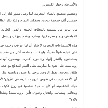
والأشرطة، وجهاز الكمبيوتر.
وبعضهم يستمتع بالدماء المحرمة، لما وصل تيمور لنك إلى
خمسين ألف جمجمة ذبحت، وسفكت الدماء، وتلذذ ذلك الطاغ
من الناس من يستمتع بالمجلات الخليعة، والصور العارية، وا
الفواحش، ويمتع نظره فيها، ويقلب، ويقدم، ويؤخر، ويشغل.
هذه الاستمتاعات المحرمة لا شك أن لها عواقب وخيمة في الدن
على عباده شيئاً مفيداً، ولو كانت مصلحته أكبر من مفسدته ل
يستمتعون بالنظر إليها، ويتابعون أخبارها، ويسمون أولاد
رومانسية على ضوء ما يمارسه بطل الفلم المدبلج مع هذه ال
طلاق، وتعاسة، تقول الزوجة: زوجي ما عنده رومانسية مثل ر
أن الأفلام غرست في نفوس الزوجات الزهد في الأزواج؛ لأن
حياته الشخصية، لو كان له حياة شخصية في زواج فكيف ه
ومحاكم، ومصائب، وانتحار، وجنون، فأين الرومانسية؟ وهكذا
ولادة؟