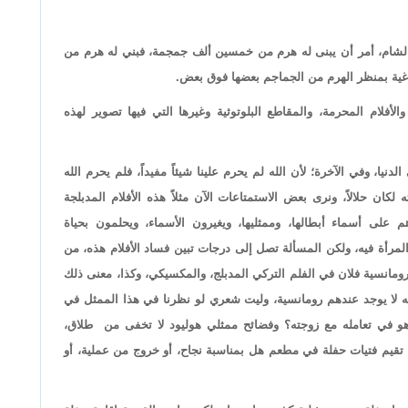
 الشام، أمر أن يبنى له هرم من خمسين ألف جمجمة، فبني له هرم من
ية بمنظر الهرم من الجماجم بعضها فوق بعض.
لأفلام المحرمة، والمقاطع البلوتوثية وغيرها التي فيها تصوير لهذه
يا، وفي الآخرة؛ لأن الله لم يحرم علينا شيئاً مفيداً، فلم يحرم الله
كان حلالاً، ونرى بعض الاستمتاعات الآن مثلاً هذه الأفلام المدبلجة
هم على أسماء أبطالها، وممثليها، ويغيرون الأسماء، ويحلمون بحياة
مرأة فيه، ولكن المسألة تصل إلى درجات تبين فساد الأفلام هذه، من
ومانسية فلان في الفلم التركي المدبلج، والمكسيكي، وكذا، معنى ذلك
ه لا يوجد عندهم رومانسية، وليت شعري لو نظرنا في هذا الممثل في
و في تعامله مع زوجته؟ وفضائح ممثلي هوليود لا تخفى من طلاق،
 تقيم فتيات حفلة في مطعم هل بمناسبة نجاح، أو خروج من عملية، أو