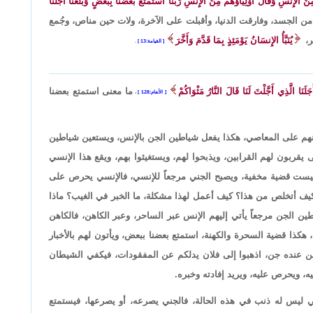
َ الإِنسِ وَقَالَ أَوْلِيَاؤُهُمْ مِنَ الإِنسِ رَبَّنَا اسْتَمْتَعَ بَعْضُنَا بِبَعْضٍ وَبَلَغْنَا أَجَلَنَا
ن الجسد، وفارقت الدنيا، وأقبلت على الآخرة، ولات حين مناص، وجُمع
ر،
يُنَبَّأُ الإِنسَانُ يَوْمَئِذٍ بِمَا قَدَّمَ وَأَخَّرَ
القيامة:13
.
َلَنَا الَّذِي أَجَّلْتَ لَنَا قَالَ النَّارُ مَثْوَاكُمْ
ما معنى استمتع بعضنا
الأنعام:128
،
دلونهم على المعاصي، هكذا يفعل شياطين الجن بالإنس، ويستعين شياطين
ربون لهم القرابين، ويذبحوا لهم، ويستغيثوا بهم، ويقع هذا الإنسي
 ليست قضية مخفية، ويصبح الجني مرجعاً للإنسي، فالإنسي يحرص على
يف أتخلص من هذا؟ كيف أعمل لهذا مشكلة، ما الخبر في الغيب؟ ماذا
ن الجن مرجعاً يأتي إليهم الإنس عبر الساحر، وعبر الكاهن، فالكاهن
هكذا قضية السحرة والكهنة، استمتع بعضنا ببعض، ويأتون لهم بالأخبار
من عنده جن، اذهبوا إلى فلان يدلكم عن المفقودات، فيكفي الشيطان
يه، ويحرص عليه، ويريد إفادته وخبره.
سي ليس له ذنب في هذه الحالة، فالجني يصرعه، أو يصرعها، فيستمتع