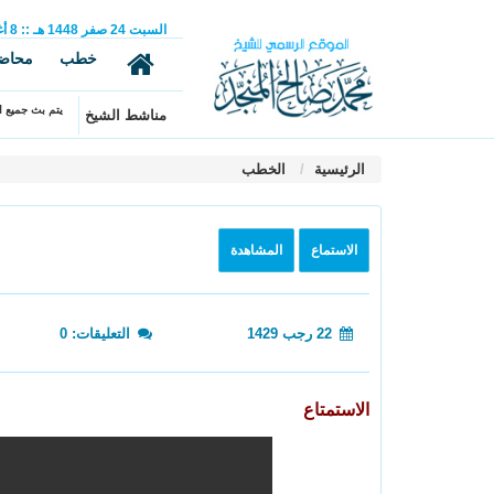
السبت
24
صفر
1448 هـ
::
8
أ
خطب
محاض
يتم بث جميع ال
مناشط الشيخ
الرئيسية
الخطب
الاستماع
المشاهدة
22 رجب 1429
التعليقات: 0
الاستمتاع