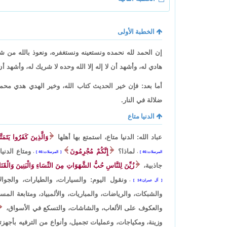
الخطبة الأولى
إن الحمد لله نحمده ونستعينه ونستغفره، ونعوذ بالله من شر
هادي له، وأشهد أن لا إله إلا الله وحده لا شريك له، وأشهد أ
أما بعد: فإن خير الحديث كتاب الله، وخير الهدي هدي محم
ضلالة في النار.
الدنيا متاع
عباد الله: الدنيا متاع، استمتع بها أهلها
وَالَّذِينَ كَفَرُوا يَتَمَتّ
لماذا؟
إِنَّكُمْ مُجْرِمُونَ
ومتاع الدني
المرسلات:46
،
المرسلات:46
،
جاذبية،
زُيِّنَ لِلنَّاسِ حُبُّ الشَّهَوَاتِ مِنَ النِّسَاءِ وَالْبَنِينَ وَالْقَنَ
ونقول اليوم: والسيارات، والطيارات، والجوالا
آل عمران:14
،
والشبكات، والرياضات، والمباريات، والألمبياد، ومتابعة الم
والعكوف على الألعاب، والشاشات، والتسكع في الأسواق،
وزينة، ومكياجات، وعمليات تجميل، وأنواع من الترفيه بأجهزته