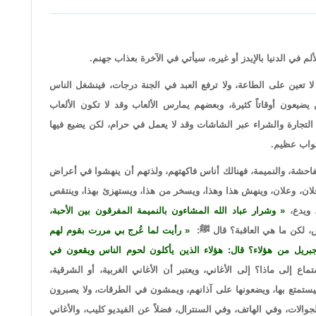
ألم في الدنيا بالإيدز أو غيره، سيأتي في الآخرة بعذاب جهنم.
لكن لا تعين على الطاعة، ولا ترفع العبد في الجنة درجات، فينشغل الناس
ضيعون أوقاتاً كثيرة، وبعضهم يمارس الألعاب وقد لا تكون الألعاب
تجارة والشراء عبر الشاشات وقد لا يعمل في حرام، لكن يضيع فيها
وثواب عظيم.
لفاحشة، والنميمة، فهنالك أناس فاكهتهم، ولذتهم أن ينهشوا في أعراض
فلان، وعلان، وينهش هذا وهذا، ويسخر من هذا، ويستهزئ بهذا، وينتقص
، ويدع،
وشرار عباد الله المشاءون بالنميمة المفرقون بين الأحبة،
، لكن ما هي العاقبة؟ قال ﷺ:
رأيت لما عُرج بي مررت بقوم لهم
ل من هؤلاء؟ قال: هؤلاء الذين يأكلون لحوم الناس ويقعون في
ع إلى ماذا؟ إلى الأغاني، ويعتبر أن الأغاني الغربية، أو الشرقية،
 فيستمتع بها، ويضعونها على آذانهم، ويمشون في الطرقات، ولا يصبرون
لجوالات، وفي الهاتف، وفي السنترال، فضلاً عن الفيديو كليب، والأغاني