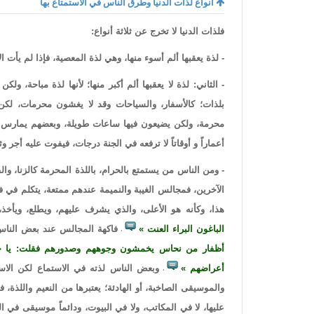
أنواع لذات الدنيا وطرق الناس في الاستمتاع بها
فلذات الدنيا لا تخرج عن ثلاثة أنواع:
- لذة يعقبها ألم أسوء منها، وهي لذة المعصية، فإذا لم يأت ال
- الثاني: لذة لا يعقبها ألم أكبر منها؛ لأنها لذة مباحة، و
بلذات؛ كالأسفار، والسياحات وقد لا يغشون محرمات، لكن ي
محرمة، ولكن يضيعون فيها ساعات طويلة، وبعضهم يمارس ال
أعماراً و أوقاتاً لا ترفعه في الجنة درجات، فيفوت عليه أجر 
- ومن الناس من يستمتع بالحرام، باللذة المحرمة كالزنا، وا
الآخرين، فمجالس الغيبة والنميمة عندهم ممتعة، يتكلم في 
هذا، وكأنه هو الأعلى، والذي يشرف عليهم، ويطلع، ويأخذ
الباغون البراء العنت
فاكهة المجالس عند بعض الناس
،
أظفار من نحاس يخمشون وجوههم وصدورهم فقلت: يا جبري
أعراضهم
وبعض الناس لذته في الاستماع لكن الاستما
،
والموسيقى الصاخبة، أو الهادئة؛ يعتبرها من النعيم واللذة،
عليها، لا في المكاتب، ولا في البيوت، ودائماً موسيقى في ا