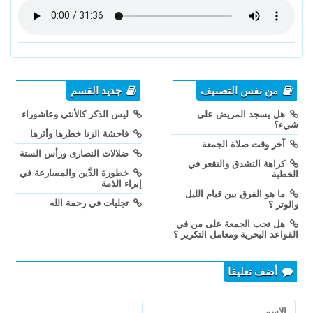
من نفس التصنيف
جديد القسم
هل يسجد المريض على
ليس الذكر كالأنثى وعاشوراء
شيء؟
فاحشة الزنا خطرها وأثرها
آخر وقت صلاة الجمعة
ضلالات النصارى ورأس السنة
كراهة التشدق والتقعر في
خطورة الدَّين والمسارعة في
الخطبة
إبراء الذمة
ما هو الفرق بين قيام الليل
تجليات في رحمة الله
والوتر ؟
هل تجب الجمعة على من في
القواعد البحرية ومعامل التكرير ؟
أضف تعليقا