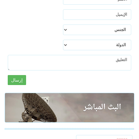
إرسال