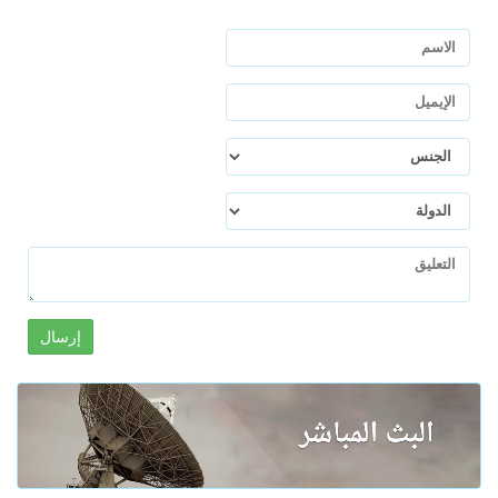
إرسال