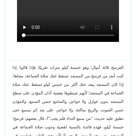
الفرسخ ثلاثة أميال؛ وهو خمسة كيلو مترات تقريبًا، فإذا قالوا: إذا
كنت أبعد من فرسخ من المسجد تسقط عنك صلاة الجماعة، معناها:
إذا كان المسجد يبعد عنك أكثر من خمس كيلو تسقط عنك صلاة
الجماعة في المسجد؛ لأنهم ضبطوها بقضية أذان المؤذن على سطح
المسجد بدون عوازل ولا حواجز، والسامع حسن السمع، والمؤذن
حسن الصوت، والريح ساكنة، ولا حواجز، على بعد كم يسمع حتى
نطبق عليه حديث: "من سمع النداء فلم يجب"؟، قال بعضهم: فرسخ؛
خمسة كيلو، فهذه فائدة بالنسبة لقضية وجوب صلاة الجماعة في
المسجد، متى يجب؟ ومتى لا يجب؟؛ لأن بعض الناس يقولون: في