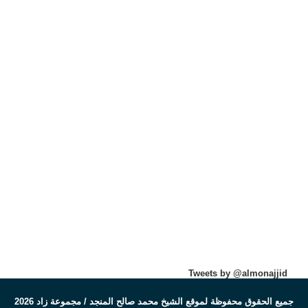
Tweets by @almonajjid
جميع الحقوق محفوظة لموقع الشيخ محمد صالح المنجد / مجموعة زاد 2026