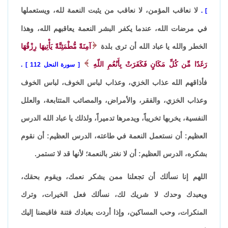
لا نعاقب المؤمن، لا نعاقب من يثبت النعمة لله، ويستعملها
.
في مرضات الله، عندما يكفر البشر النعمة يعاقبهم الله، وهذا
الخطر والله يا عباد الله أن ترى بلدة
آمِنَةً مُّطْمَئِنَّةً يَأْتِيهَا رِزْقُهَا
رَغَدًا مِّن كُلِّ مَكَانٍ فَكَفَرَتْ بِأَنْعُمِ اللّهِ
سورة النحل 112
.
فأذاقهم الله عذاب الخزي، وعذاب لباس الخوف، لباس الخوف
وعذاب الخزي، والفقر، والأمراض، والمصائب المتتابعة، والعلل
النفسية، يخربها تخريباً، ويدمرها تدميراً، ولذلك يا عباد الله الدرس
العظيم: أن نستعمل النعمة في طاعته، الدرس العظيم: أن نقوم
بشكره، الدرس العظيم: أن لا نغتر بالنعمة؛ لأنها قد لا تستمر.
اللهم إنا نسألك أن تجعلنا ممن يشكر نعمك، ويقوم بحقك،
ويعبدك وحدك لا شريك لك، نسألك فعل الخيرات، وترك
المنكرات، وحب المساكين، وإذا أردت بعبادك فتنة فاقبضنا إليك