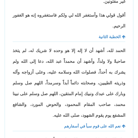
غير مفتونين.
أقول قولي هذا وأستغفر الله لي ولكم فاستغفروه إنه هو الغفور
الرحيم.
الخطبة الثانية
الحمد لله، أشهد أن لا إله إلا هو وحده لا شريك له، لم يتخذ
صاحبةً ولا ولداً، وأشهد أن محمداً عبد الله، دعا إلى الله ولم
يشرك به أحداً، فصلوات الله وسلامه عليه، وعلى أزواجه وآله
وذريته الطيبين، وصحابته دائماً أبداً وسرمداً، اللهم صل وسلم
وبارك على عبدك ونبيك إمام المتقين، اللهم صل وسلم على نبينا
محمد، صاحب المقام المحمود، والحوض المورد، والشافع
المشفع يوم يقوم الشهود، صلى الله عليه.
نعم الله على قوم سبأ في أسفارهم