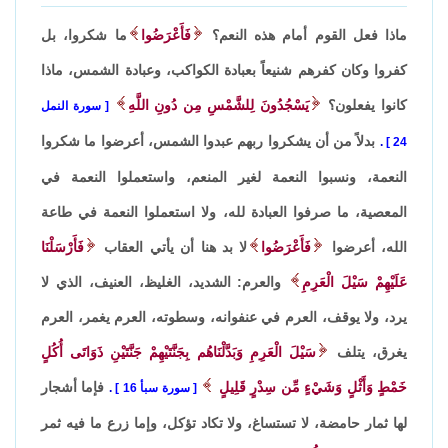
ماذا فعل القوم أمام هذه النعم؟
فَأَعْرَضُوا
ما شكروا، بل
كفروا وكان كفرهم شنيعاً بعبادة الكواكب، وعبادة الشمس، ماذا
كانوا يفعلون؟
يَسْجُدُونَ لِلشَّمْسِ مِن دُونِ اللَّهِ
سورة النمل
بدلاً من أن يشكروا ربهم عبدوا الشمس، أعرضوا ما شكروا
.
24
النعمة، ونسبوا النعمة لغير المنعم، واستعملوا النعمة في
المعصية، ما صرفوا العبادة لله، ولا استعملوا النعمة في طاعة
الله، أعرضوا
فَأَعْرَضُوا
لا بد هنا أن يأتي العقاب
فَأَرْسَلْنَا
عَلَيْهِمْ سَيْلَ الْعَرِمِ
والعرم: الشديد، الغليظ، العنيف، الذي لا
يرد، ولا يوقف، العرم في عنفوانه، وسطوته، العرم يغمر، العرم
يغرق، يتلف
سَيْلَ الْعَرِمِ وَبَدَّلْنَاهُم بِجَنَّتَيْهِمْ جَنَّتَيْنِ ذَوَاتَى أُكُلٍ
خَمْطٍ وَأَثْلٍ وَشَيْءٍ مِّن سِدْرٍ قَلِيلٍ
فإما أشجار
سورة سبأ 16
.
لها ثمار حامضة، لا تستساغ، ولا تكاد تؤكل، وإما زرع ما فيه ثمر