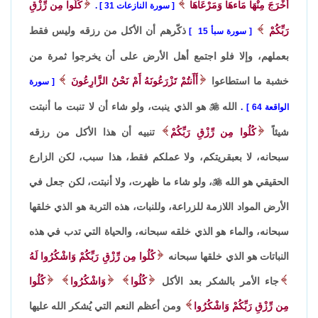
أَخْرَجَ مِنْهَا مَاءهَا وَمَرْعَاهَا
كُلُوا مِن رِّزْقِ
سورة النازعات 31
.
رَبِّكُمْ
ذكّرهم أن الأكل من رزقه وليس فقط
سورة سبأ 15
بعملهم، وإلا فلو اجتمع أهل الأرض على أن يخرجوا ثمرة من
خشبة ما استطاعوا
أَأَنتُمْ تَزْرَعُونَهُ أَمْ نَحْنُ الزَّارِعُونَ
سورة
الله

هو الذي ينبت، ولو شاء أن لا تنبت ما أنبتت
الواقعة 64
.
شيئاً
كُلُوا مِن رِّزْقِ رَبِّكُمْ
تنبيه أن هذا الأكل من رزقه
سبحانه، لا بعبقريتكم، ولا عملكم فقط، هذا سبب، لكن الزارع
الحقيقي هو الله

، ولو شاء ما ظهرت، ولا أنبتت، لكن جعل في
الأرض المواد اللازمة للزراعة، وللنبات، هذه التربة هو الذي خلقها
سبحانه، والماء هو الذي خلقه سبحانه، والحياة التي تدب في هذه
النباتات هو الذي خلقها سبحانه
كُلُوا مِن رِّزْقِ رَبِّكُمْ وَاشْكُرُوا لَهُ
جاء الأمر بالشكر بعد الأكل
كُلُوا
وَاشْكُرُوا
كُلُوا
مِن رِّزْقِ رَبِّكُمْ وَاشْكُرُوا
ومن أعظم النعم التي يُشكر الله عليها