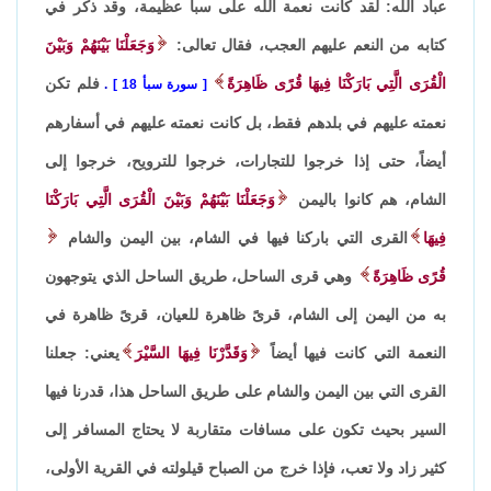
عباد الله: لقد كانت نعمة الله على سبأ عظيمة، وقد ذكر في
كتابه من النعم عليهم العجب، فقال تعالى:
وَجَعَلْنَا بَيْنَهُمْ وَبَيْنَ
الْقُرَى الَّتِي بَارَكْنَا فِيهَا قُرًى ظَاهِرَةً
فلم تكن
سورة سبأ 18
.
نعمته عليهم في بلدهم فقط، بل كانت نعمته عليهم في أسفارهم
أيضاً، حتى إذا خرجوا للتجارات، خرجوا للترويح، خرجوا إلى
الشام، هم كانوا باليمن
وَجَعَلْنَا بَيْنَهُمْ وَبَيْنَ الْقُرَى الَّتِي بَارَكْنَا
فِيهَا
القرى التي باركنا فيها في الشام، بين اليمن والشام
قُرًى ظَاهِرَةً
وهي قرى الساحل، طريق الساحل الذي يتوجهون
به من اليمن إلى الشام، قرىً ظاهرة للعيان، قرىً ظاهرة في
النعمة التي كانت فيها أيضاً
وَقَدَّرْنَا فِيهَا السَّيْرَ
يعني: جعلنا
القرى التي بين اليمن والشام على طريق الساحل هذا، قدرنا فيها
السير بحيث تكون على مسافات متقاربة لا يحتاج المسافر إلى
كثير زاد ولا تعب، فإذا خرج من الصباح قيلولته في القرية الأولى،