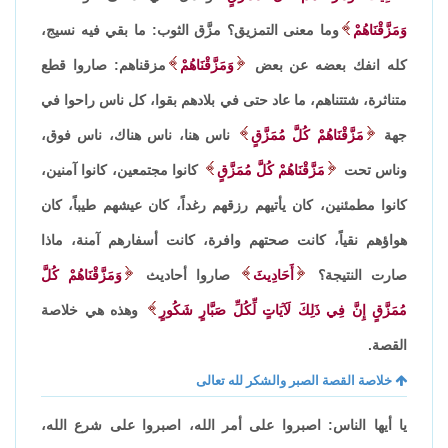
وَمَزَّقْنَاهُمْ
وما معنى التمزيق؟ مزَّق الثوب: ما بقي فيه نسيج،
كله انفك بعضه عن بعض
وَمَزَّقْنَاهُمْ
مزقناهم: صاروا قطع
متناثرة، شتتناهم، ما عاد حتى في بلادهم بقوا، كل ناس راحوا في
جهة
مَزَّقْنَاهُمْ كُلَّ مُمَزَّقٍ
ناس هنا، ناس هناك، ناس فوق،
وناس تحت
مَزَّقْنَاهُمْ كُلَّ مُمَزَّقٍ
كانوا مجتمعين، كانوا آمنين،
كانوا مطمئنين، كان يأتيهم رزقهم رغداً، كان عيشهم طيباً، كان
هواؤهم نقياً، كانت صحتهم وافرة، كانت أسفارهم آمنة، ماذا
صارت النتيجة؟
أَحَادِيثَ
صاروا أحاديث
وَمَزَّقْنَاهُمْ كُلَّ
مُمَزَّقٍ إِنَّ فِي ذَلِكَ لَآيَاتٍ لِّكُلِّ صَبَّارٍ شَكُورٍ
وهذه هي خلاصة
القصة.
خلاصة القصة الصبر والشكر لله تعالى
يا أيها الناس: اصبروا على أمر الله، اصبروا على شرع الله،