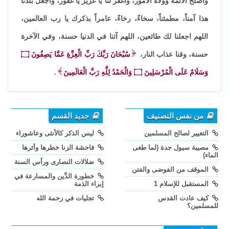
وأصلح الأئمة وولاة الأمور، واغفر لنا يا عزيز يا غفور، واجعل بلدنا
هذا آمناً، مطمئناً، سخاءً، رخاءً، عامراً بذكرك يا رب العالمين،
اللهم اجعلنا لك طائعين، اللهم آتنا في الدنيا حسنة، وفي الآخرة
حسنة، وقنا عذاب النار،
سُبْحَانَ رَبِّكَ رَبِّ الْعِزَّةِ عَمَّا يَصِفُونَ ۝
وَسَلَامٌ عَلَى الْمُرْسَلِينَ ۝ وَالْحَمْدُ لِلَّهِ رَبِّ الْعَالَمِينَ
.
من نفس التصنيف
جديد القسم
التغيير لصالح المسلمين
ليس الذكر كالأنثى وعاشوراء
مصيبة سيول جدة (لما طغى
فاحشة الزنا خطرها وأثرها
الماء)
ضلالات النصارى ورأس السنة
الموقف من الفوضى والفتن
خطورة الدَّين والمسارعة في
المستقبل للإسلام 1
إبراء الذمة
كيف عادت القدس
تجليات في رحمة الله
للمسلمين؟