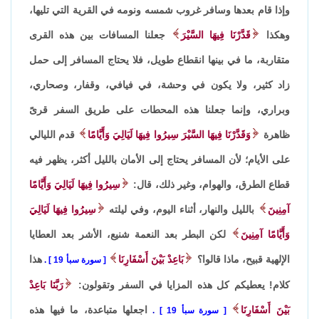
وإذا قام بعدها وسافر غروب شمسه ونومه في القرية التي تليها،
وهكذا
قَدَّرْنَا فِيهَا السَّيْرَ
جعلنا المسافات بين هذه القرى
متقاربة، ما في بينها انقطاع طويل، فلا يحتاج المسافر إلى حمل
زاد كثير، ولا يكون في وحشة، في فيافي، وقفار، وصحاري،
وبراري، وإنما جعلنا هذه المحطات على طريق السفر قرىً
ظاهرة
وَقَدَّرْنَا فِيهَا السَّيْرَ سِيرُوا فِيهَا لَيَالِيَ وَأَيَّامًا
قدم الليالي
على الأيام؛ لأن المسافر يحتاج إلى الأمان بالليل أكثر، يظهر فيه
قطاع الطرق، والهوام، وغير ذلك، قال:
سِيرُوا فِيهَا لَيَالِيَ وَأَيَّامًا
آمِنِينَ
بالليل والنهار، أثناء اليوم، وفي ليلته
سِيرُوا فِيهَا لَيَالِيَ
وَأَيَّامًا آمِنِينَ
لكن البطر بعد النعمة شنيع، الأشر بعد العطايا
الإلهية قبيح، ماذا قالوا؟
بَاعِدْ بَيْنَ أَسْفَارِنَا
هذا
سورة سبأ 19
.
كلام! يعطيكم كل هذه المزايا في السفر وتقولون:
رَبَّنَا بَاعِدْ
بَيْنَ أَسْفَارِنَا
اجعلها متباعدة، ما فيها هذه
سورة سبأ 19
.