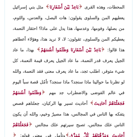
المحطات، وهذه القرى
بَاعِدْ بَيْنَ أَسْفَارِنَا
مثل بني إسرائيل
يعطيهم المن والسلوى يقولون: هات البصل، والعدس، والثوم،
من بصلها، وفومها، وعدسها، هذا يدل على ماذا؟ احتقار النعمة،
يعطيكم المن والسلوى، تقولون: لا، لا نريد هذا، وهؤلاء أعطاهم
هذا قالوا:
بَاعِدْ بَيْنَ أَسْفَارِنَا وَظَلَمُوا أَنفُسَهُمْ
بهذا، ما عاد
الجيل يعرف قدر النعمة، ما عاد الجيل يعرف قيمة النعمة، كل
شيء متوفر، اطلب تجد، ما عاد يعرف معنى فقد النعمة، والله
لو نظرنا ما حوالينا ماذا سنجد؟ ماذا سنجد؟ تأمُل قصة سبأ اليوم
في عالم الفوضى والاضطراب جد مهم
وَظَلَمُوا أَنفُسَهُمْ
فَجَعَلْنَاهُمْ أَحَادِيثَ
أحاديث تسير بها الركبان، جعلناهم قصص
يتفكه بها الناس في المجالس، هذا مصيرٌ وخيم، والله أن يكون
الناس علك مجالس، تصبح سيرتهم علك مجالس
فَجَعَلْنَاهُمْ
أَحَادِيثَ وَمَزَّقْنَاهُمْ كُلَّ مُمَزَّقٍ
وتأمل في معنى قوله: