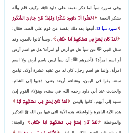
وفي سورة سبأ لما ذكر نعمته على داود

، وكيف قام وآله
بشكر النعمة
اعْمَلُوا آلَ دَاوُودَ شُكْرًا وَقَلِيلٌ مِّنْ عِبَادِيَ الشَّكُورُ
أتبعها بعد ذلك بقصة عن قوم على الضد، فقال:
سورة سبأ 13.
لَقَدْ كَانَ لِسَبَإٍ فِي مَسْكَنِهِمْ آيَةٌ جَنَّتَانِ
، وسبأ كانوا باليمن، وقد
سئل النبي ﷺ عن سبأ هل هو أرض أو امرأة؟ هل هو اسم أرض
أو اسم امرأة؟ فأخبرهم ﷺ: أن سبأ ليس باسم أرض ولا اسم
امرأة، وإنما هو اسم رجل، كان له من عقبه عشرة أولاد، تيامن
ستة، بقوا في اليمن، وتشاءم أربعة يعني: ذهبوا إلى الشام،
والحديث عند أبي داود رحمه الله في سننه، وهؤلاء القوم إذن
نسبة إلى أبيهم، كانوا باليمن
لَقَدْ كَانَ لِسَبَإٍ فِي مَسْكَنِهِمْ آيَةٌ
هذه الآية الباهرة والواعظة، هذه الآية التي فيها من الله

التذكير
والموعظة
لَقَدْ كَانَ لِسَبَإٍ فِي مَسْكَنِهِمْ آيَةٌ جَنَّتَانِ
والجنة:
البستان ذات الشجر الكثير الملتف
جَنَّتَانِ عَن يَمِينٍ وَشِمَالٍ