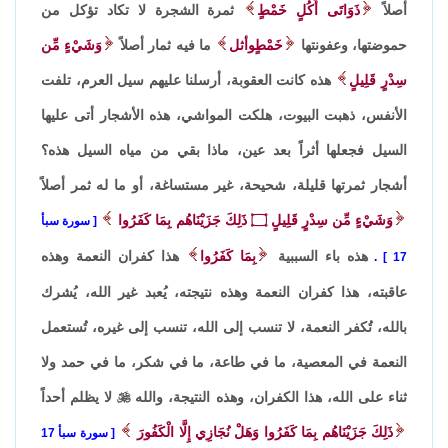
أصلاً
ذَوَاتَى أُكُلٍ خَمْطٍ
ثمرة الشجرة لا تكاد تؤكل من
حموضتها، وعفونتها
خَمْطٍ
وأثل
ما فيه ثمار أصلاً
وَشَيْءٍ مِّن
سِدْرٍ قَلِيلٍ
هذه كانت العقوبة، أرسلنا عليهم سيل العرم، تلفت
الأنفس، ذهبت البيوت، هلكت المواشي، هذه الأشجار أتى عليها
السيل فجعلها أثراً بعد عين، ماذا بقي من مياه السيل هذه؟
أشجار ثمرتها قليلة، شحيحة، غير مستساغة، أو ما له ثمر أصلاً
وَشَيْءٍ مِّن سِدْرٍ قَلِيلٍ
۝
ذَلِكَ جَزَيْنَاهُم بِمَا كَفَرُوا
سورة سبأ
هذه باء السببية
بِمَا كَفَرُوا
هذا كفران النعمة وهذه
.
17
عاقبته، هذا كفران النعمة وهذه نتيجته، يُعبد غير الله، يُشرك
بالله، تُكفر النعمة، لا تنسب إلى الله، تنسب إلى غيره، تُستعمل
النعمة في المعصية، ما في طاعة، ما في شكر، ما في حمد ولا
ثناء على الله، هذا الكفران، وهذه النتيجة، والله

لا يظلم أحداً
ذَلِكَ جَزَيْنَاهُم بِمَا كَفَرُوا وَهَلْ نُجَازِي إِلَّا الْكَفُورَ
سورة سبأ 17