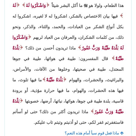
هذا الطعام، ولولا هو

ما أكل البشر شيئاً
وَاشْكُرُوا لَهُ
لَهُ
فيها بيان الاختصاص بالشكر، اشكروا له لا لغيره، اشكروا له
بكل أنواع الشكر من العبادات، والحمد، والثناء، والذكر، ونحو
ذلك، من كلمات الشكران، والعرفان من العباد لربهم
وَاشْكُرُوا
لَهُ بَلْدَةٌ طَيِّبَةٌ وَرَبٌّ غَفُورٌ
ماذا تريدون أحسن من ذلك؟
بَلْدَةٌ
طَيِّبَةٌ
قال المفسرون: طيبة في هوائها، طيبة في جوها
المعتدل، طيبة في صحيتها، وخلوها من الآفات، والأمراض،
والبراغيث، والحشرات، والهوام
بَلْدَةٌ طَيِّبَةٌ
ما فيها تلوث، ما
فيها هذه الحشرات، والهوام، ما فيها حرارة مؤذية، أو برودة
قاسية، بلدة طيبة في جوها، هوائها، نباتها، أرضها، خصوبتها
بَلْدَةٌ
طَيِّبَةٌ وَرَبٌّ غَفُورٌ
ماذا تريدون أكثر من ذلك؟ حتى لو أسأتم
فاستغفرتم غفر لكم، حتى لو أذنبتم وتبتم تاب عليكم.
ماذا فعل قوم سبأ أمام هذه النعم؟