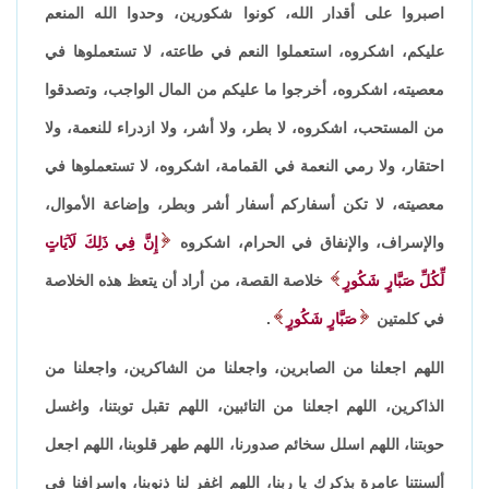
اصبروا على أقدار الله، كونوا شكورين، وحدوا الله المنعم
عليكم، اشكروه، استعملوا النعم في طاعته، لا تستعملوها في
معصيته، اشكروه، أخرجوا ما عليكم من المال الواجب، وتصدقوا
من المستحب، اشكروه، لا بطر، ولا أشر، ولا ازدراء للنعمة، ولا
احتقار، ولا رمي النعمة في القمامة، اشكروه، لا تستعملوها في
معصيته، لا تكن أسفاركم أسفار أشر وبطر، وإضاعة الأموال،
والإسراف، والإنفاق في الحرام، اشكروه
إِنَّ فِي ذَلِكَ لَآيَاتٍ
لِّكُلِّ صَبَّارٍ شَكُورٍ
خلاصة القصة، من أراد أن يتعظ هذه الخلاصة
في كلمتين
صَبَّارٍ شَكُورٍ
.
اللهم اجعلنا من الصابرين، واجعلنا من الشاكرين، واجعلنا من
الذاكرين، اللهم اجعلنا من التائبين، اللهم تقبل توبتنا، واغسل
حوبتنا، اللهم اسلل سخائم صدورنا، اللهم طهر قلوبنا، اللهم اجعل
ألسنتنا عامرة بذكرك يا ربنا، اللهم اغفر لنا ذنوبنا، وإسرافنا في