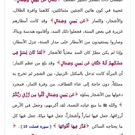
عجيبة في كون هاتين الجنتين متماثلتين، كلاهما وافرة الظلال،
والأشجار، والثمار
عَن يَمِينٍ وَشِمَالٍ
وقد كانت أمطارهم
غزيرة في بعض السنة، فجعلوا ذلك السد، وأقاموه هندسة وبناءً،
وصاروا يستفيدون من الأمطار على مدار السنة، تنزل الأمطار،
وإذا لم يكن مطرٌ كان السد مغذياً للأشجار
لَقَدْ كَانَ لِسَبَإٍ فِي
مَسْكَنِهِمْ آيَةٌ جَنَّتَانِ عَن يَمِينٍ وَشِمَالٍ
وقد بلغ من عظم الثمار:
أن المرأة كانت تدخل بالمكتل -الزنبيل- بين الشجر ثم تخرج به
ممتلئاً، دون حاجة إلى عناء القطاف، من وفرة الثمار، فمجرد
دخولها بين الأشجار يملؤه
عَن يَمِينٍ وَشِمَالٍ كُلُوا مِن رِّزْقِ رَبِّكُمْ
والله

ما منع عباده النعمة، لقد أكرمهم، وجعل في الأرض
أرزاقها، جعل فيها ثماراً وأشجاراً، جعل فيها مياهً، جعل فيها كل
ما يحتاجه الساكن
قَدَّرَ فِيهَا أَقْوَاتَهَا
سورة فصلت 10
.