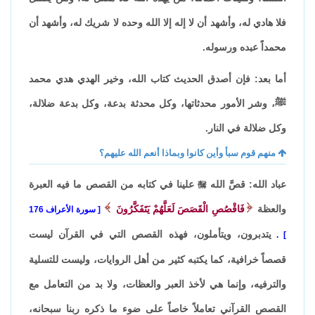
فلا هادي له، وأشهد أن لا إله إلا الله وحده لا شريك له، وأشهد أن
محمداً عبده ورسوله.
أما بعد: فإن أصدق الحديث كتاب الله، وخير الهدي هدي محمد
ﷺ، وشر الأمور محدثاتها، وكل محدثة بدعة، وكل بدعة ضلالة،
وكل ضلالة في النار.
منهم قوم سبأ وأين كانوا وبماذا أنعم الله عليهم؟
عباد الله: قصَّ الله

علينا في كتابه من القصص ما فيه العبرة
والعظة
فَاقْصُصِ الْقَصَصَ
لَعَلَّهُمْ يَتَفَكَّرُونَ
سورة الأعراف 176
يتدبرون، ويتأملون، فهذه القصص التي في القرآن ليست
.
قصصاً خرافية، كما يكتبه كثير من أهل الروايات، وليست للتسلية
والترفيه، وإنما هي لأخذ العبر والعظات، ولا بد من التعامل مع
القصص القرآني تعاملاً خاصاً على ضوء ما ذكره ربنا سبحانه،