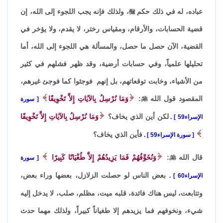
عباده، له في ذلك حكم

، ولذلك فإنه يجب اللجوء إلى الله، إن
قضية الحسابات، والأرقام، ومقياس رختر، لا يقدم، ولا يؤخر في
القضية، الآن حصل ما حصل، والمسألة هي اللجوء إلى الله، أما
تحليلها علمياً، وفي حسابات أرضية، وقد ظهر فشلهم في كثير
من الأشياء، وخابت توقعاتهم، بل إنهم فوجئوا كما فوجئ غيرهم،
المقصود قول الله

:
وَمَا نُرْسِلُ بِالآيَاتِ إِلاَّ تَخْوِيفًا
سورة
لكن أين الذي يخاف؟
وَمَا نُرْسِلُ بِالآيَاتِ إِلاَّ تَخْوِيفًا
الإسراء59
.
فأين الذي يخاف؟
سورة الإسراء59
.
قال الله

:
وَنُخَوِّفُهُمْ فَمَا يَزِيدُهُمْ إِلاَّ طُغْيَانًا كَبِيرًا
سورة
بعض الناس لو حصلت الزلازل، بعضها وراء بعض،
الإسراء60
.
وتتابعت، ليس هناك فائدة، قلبه ميت، مظلم، صلب، لا يدخل إليه
شيء، ونخوفهم فما يزيدهم إلا طغياناً كبيراً، ولذلك مهما حدث