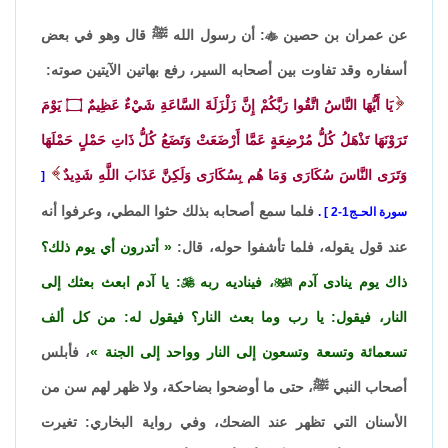
عن عمران بن حصين

: أن رسول الله ﷺ قال وهو في بعض
أسفاره وقد تفاوت بين أصحابه السير، رفع بهاتين الآيتين صوته:
يَا أَيُّهَا النَّاسُ اتَّقُوا رَبَّكُمْ إِنَّ زَلْزَلَةَ السَّاعَةِ شَيْءٌ عَظِيمٌ
۝
يَوْمَ
تَرَوْنَهَا تَذْهَلُ كُلُّ مُرْضِعَةٍ عَمَّا أَرْضَعَتْ وَتَضَعُ كُلُّ ذَاتِ حَمْلٍ حَمْلَهَا
وَتَرَى النَّاسَ سُكَارَى وَمَا هُم بِسُكَارَى وَلَكِنَّ عَذَابَ اللَّهِ شَدِيدٌ
فلما سمع أصحابه بذلك حثوا المطي، وعرفوا أنه
سورة الحـج1-2
.
عند قول يقوله، فلما تأشفوا حوله، قال:
أتدرون أي يوم ذلك؟
ذاك يوم ينادى آدم

، فيناديه ربه

: يا آدم ابعث بعثك إلى
النار، فيقول: يا رب وما بعث النار؟ فيقول له: من كل ألف
تسعمائة وتسعة وتسعون إلى النار وواحد إلى الجنة
، فأبلس
أصحاب النبي ﷺ، حتى ما أوضحوا بضاحكة، ولا ظهر لهم سن من
الأسنان التي تظهر عند الضحك، وفي رواية البخاري: تغيرت