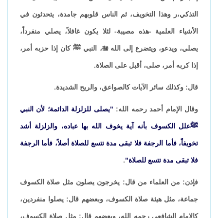
التذكي،ر وهذا التخويف، ثم الناس قلوبهم جامدة، يتحدثون في
الأشياء العلمية -هذه مصيبة- لئلا يكون غافلاً، يصلي منفرداً،
يصلي، ويدعو، ويتضرع إلى الله

، النبي ﷺ كان إذا حزبه أمر،
إذا كربه أمر، صلى، أقبل على الصلاة.
قال: وكذلك سائر الآيات كالصواعق، والريح الشديدة.
وقال الإمام أحمد رحمه الله:
"يصلى للزلزلة الدائمة؛ لأن النبي
ﷺعلل الكسوف بأنه آية يخوف الله بها عباده، والزلزلة أشد
تخويفاً، فأما الرجفة فلا تبقى مدة تتسع للصلاة أصلاً، فأما الرجفة
فلا تبقى مدة تتسع للصلاة"
.
فإذن: من العلماء من قال: يخرجون يصلون مثل صلاة الكسوف
جماعة، مثل هيئة صلاة الكسوف، وبعضهم قال: يصلوا منفردين،
كالإمام الشافعي رحمه الله، وبعضهم قال: مثل صلاة الكسوف،