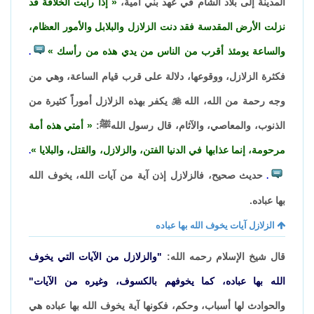
المدينة إلى بلاد الشام في عهد بني أمية،
إذا رأيت الخلافة قد
نزلت الأرض المقدسة فقد دنت الزلازل والبلابل والأمور العظام،
والساعة يومئذ أقرب من الناس من يدي هذه من رأسك
.
فكثرة الزلازل، ووقوعها، دلالة على قرب قيام الساعة، وهي من
وجه رحمة من الله، الله

يكفر بهذه الزلازل أموراً كثيرة من
الذنوب، والمعاصي، والآثام، قال رسول اللهﷺ:
أمتي هذه أمة
مرحومة، إنما عذابها في الدنيا الفتن، والزلازل، والقتل، والبلايا
.
حديث صحيح، فالزلازل إذن آية من آيات الله، يخوف الله
.
بها عباده.
الزلازل آيات يخوف الله بها عباده
قال شيخ الإسلام رحمه الله:
"والزلازل من الآيات التي يخوف
الله بها عباده، كما يخوفهم بالكسوف، وغيره من الآيات"
والحوادث لها أسباب، وحكم، فكونها آية يخوف الله بها عباده هي