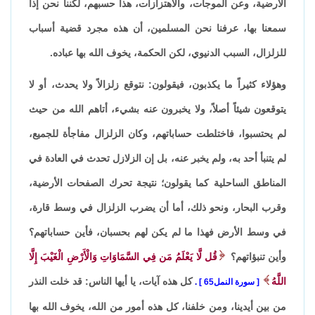
الأرضية، وعن الموجات، والاهتزازات، هذا حسبهم، لكننا نحن إذا
سمعنا بها، عرفنا نحن المسلمين، أن هذه مجرد قضية أسباب
للزلزال، السبب الدنيوي، لكن الحكمة، يخوف الله بها عباده.
وهؤلاء كثيراً ما يكذبون، فيقولون: نتوقع زلزالاً ولا يحدث، أو لا
يتوقعون شيئاً أصلاً، ولا يخبرون عنه بشيء، أتاهم الله من حيث
لم يحتسبوا، فاختلطت حساباتهم، وكان الزلزال مفاجأة للجميع،
لم يتنبأ أحد به، ولم يخبر عنه، بل إن الزلازل تحدث في العادة في
المناطق الساحلية كما يقولون؛ نتيجة تحرك الصفحات الأرضية،
وقرب البحار، ونحو ذلك، أما أن يضرب الزلزال في وسط قارة،
في وسط الأرض فهذا ما لم يكن لهم بحسبان، فأين حساباتهم؟
وأين تنبؤاتهم؟
قُل لَّا يَعْلَمُ مَن فِي السَّمَاوَاتِ وَالْأَرْضِ الْغَيْبَ إِلَّا
اللَّهُ
كل هذه آيات، يا أيها الناس: قد خلت النذر
سورة النمل65
.
من بين أيدينا، ومن خلفنا، كل هذه أمور من الله، يخوف الله بها