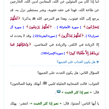
أما إذا كان من المتولين عن الله، المعادين لدين الله، الخارجين
عن طاعة الله، فهذا في حقه عقوبة، وشر مستطير نزل به، قد
يرجع إلى الله فيتوب، وهذا هو المرجو، الله

يذكرنا
لَعَلَّهُمْ
يَتَضَرَّعُونَ
لَعَلَّهُمْ يَرْجِعُونَ
سورة الأنعام42
.
سورة آل
لَعَلَّهُمْ يَتَذَكَّرُونَ
وقد لا يحدث له
عمران72
.
سورة البقرة221
.
إلا الزيادة في الكفر، والزيادة في المعاصي،
وَنُخَوِّفُهُمْ فَمَا
يَزِيدُهُمْ إِلاَّ طُغْيَانًا كَبِيرًا
سورة الإسراء60
.
هل يكون العذاب على الجميع؟
السؤال الثاني: هل يكون الحدث على الجميع؟
الجواب: قالت الصحابية الجليلة للنبي ﷺ: أنهلك وفينا الصالحون؟
قال:
نعم إذا كثر الخبث
.
يا أيها الناس: أنصتوا، قال:
نعم إذا كثر الخبث
- انتشر- يهلك