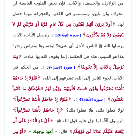
من الزلازل، والخسف، والآيات، فإن بعض القلوب القاسية لن
تتحرك، ولن تلين، وستستمر في الكفر، والعجرفة مهما حصل
لها،
أَوَلاَ يَرَوْنَ أَنَّهُمْ يُفْتَنُونَ فِي كُلِّ عَامٍ مَّرَّةً أَوْ مَرَّتَيْنِ ثُمَّ لاَ
يَتُوبُونَ وَلاَ هُمْ يَذَّكَّرُونَ
ونرسل الآيات، الآيات
سورة التوبة126
.
يرسلها الله

للناس، لأجل أي شيء؟ ليحسبوها بمقياس رختر!
هذا هو السبب، هذه هي الحكمة، إنما يخوف الله بها عباده،
وَمَا
نُرْسِلُ بِالآيَاتِ إِلاَّ تَخْوِيفًا
من الحكم في
سورة الإسراء59
.
الآيات، لجوء الناس إلى الله، تضرعهم إلى الله،
فَلَوْلا إِذْ جَاءهُمْ
بَأْسُنَا تَضَرَّعُواْ وَلَكِن قَسَتْ قُلُوبُهُمْ وَزَيَّنَ لَهُمُ الشَّيْطَانُ مَا كَانُواْ
يَعْمَلُونَ
.
فَلَوْلا إِذْ جَاءهُمْ بَأْسُنَا تَضَرَّعُواْ
سورة الأنعام43
لولا فعلوا ذلك، هلا فعلوا ذلك؟
إِذْ جَاءهُمْ بَأْسُنَا تَضَرَّعُواْ
الرسول ﷺ، لما نزل عليه قول الله

:
قُلْ هُوَ الْقَادِرُ عَلَى أَن
يَبْعَثَ عَلَيْكُمْ عَذَابًا مِّن فَوْقِكُمْ
قال:
أعوذ بوجهك
أَوْ مِن