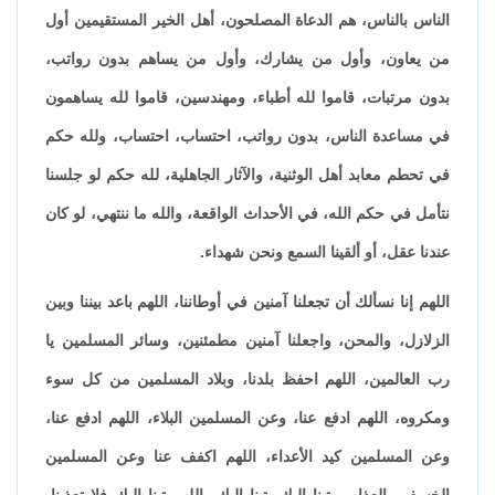
الناس بالناس، هم الدعاة المصلحون، أهل الخير المستقيمين أول
من يعاون، وأول من يشارك، وأول من يساهم بدون رواتب،
بدون مرتبات، قاموا لله أطباء، ومهندسين، قاموا لله يساهمون
في مساعدة الناس، بدون رواتب، احتساب، احتساب، ولله حكم
في تحطم معابد أهل الوثنية، والآثار الجاهلية، لله حكم لو جلسنا
نتأمل في حكم الله، في الأحداث الواقعة، والله ما ننتهي، لو كان
عندنا عقل، أو ألقينا السمع ونحن شهداء.
اللهم إنا نسألك أن تجعلنا آمنين في أوطاننا، اللهم باعد بيننا وبين
الزلازل، والمحن، واجعلنا آمنين مطمئنين، وسائر المسلمين يا
رب العالمين، اللهم احفظ بلدنا، وبلاد المسلمين من كل سوء
ومكروه، اللهم ادفع عنا، وعن المسلمين البلاء، اللهم ادفع عنا،
وعن المسلمين كيد الأعداء، اللهم اكفف عنا وعن المسلمين
الخسف والعذاب، تبنا إليك، تبنا إليك، اللهم تبنا إليك فلا تعذبنا،