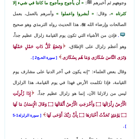
وجوههم ثم أخبرهم ﷺ:
أن يأجوج ومأجوج ما كانتا في شيء إلا
كثرتاه
، وقال:
أبشروا واعملوا
وأمرهم بالعمل، بعمل
الصالحات وإرضاء الله

، هذا الحديث رواه الترمذي وهو صحيح
فإذن من الأشياء التي تكون يوم القيامة زلزال عظيم جداً،
.
وهو أعظم زلزال على الإطلاق،
وَتَضَعُ كُلُّ ذَاتِ حَمْلٍ حَمْلَهَا
وَتَرَى النَّاسَ سُكَارَى وَمَا هُم بِسُكَارَى
سورة الحـج2
.
وقال بعض العلماء: "إنه يكون في آخر الدنيا على مشارف يوم
القيامة، فإذا تكلمت الأرض فهذا في يوم القيامة، هذا الزلزال
ليس من زلازلنا الآن، إنما هو زلزال عظيم جداً،
إِذَا زُلْزِلَتِ
الْأَرْضُ زِلْزَالَهَا
۝
وَأَخْرَجَتِ الْأَرْضُ أَثْقَالَهَا
۝
وَقَالَ الْإِنسَانُ مَا لَهَا
۝
يَوْمَئِذٍ تُحَدِّثُ أَخْبَارَهَا
۝
بِأَنَّ رَبَّكَ أَوْحَى لَهَا
سورة الزلزلة1-5
.