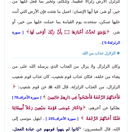
تتزلزل الأرض زلزالاً عظيماً، وتتكلم، وتخبر بما فعل عليها من
خير، أو شر، فيا أيها الإنسان: اعمل ما شئت فإن الأرض التي أنت
عليها تسكن، ستحدث يوم القيامة بما عملت عليها من خير، أو
شر،
يَوْمَئِذٍ تُحَدِّثُ أَخْبَارَهَا
۝
بِأَنَّ رَبَّكَ أَوْحَى لَهَا
سورة
الزلزلة4-5
.
الزلازل عذاب من الله
وكان الزلزال ولا يزال من العذاب الذي يرسله الله على من
يشاء من خلقه، فكان عذاب قوم شعيب، كان عذاب قوم شعيب
الزلزال، من العذاب الزلزلة، قال الله

عن قوم شعيب:
فَأَخَذَتْهُمُ الرَّجْفَةُ فَأَصْبَحُواْ فِي دَارِهِمْ جَاثِمِينَ
سورة الأعراف78
هلكوا عن آخرهم،
وَاخْتَارَ مُوسَى قَوْمَهُ سَبْعِينَ رَجُلاً لِّمِيقَاتِنَا
.
فَلَمَّا أَخَذَتْهُمُ الرَّجْفَةُ
ابتهل موسى إلى
سورة الأعراف155
.
الله، قال المفسرون:
"كانوا لم ينهوا قومهم عن عبادة العجل،