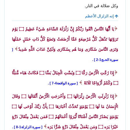
وكل ضلالة في النار.
إنه الزلزال الأعظم
يَا أَيُّهَا النَّاسُ اتَّقُوا رَبَّكُمْ إِنَّ زَلْزَلَةَ السَّاعَةِ شَيْءٌ عَظِيمٌ
۝
يَوْمَ
تَرَوْنَهَا تَذْهَلُ كُلُّ مُرْضِعَةٍ عَمَّا أَرْضَعَتْ وَتَضَعُ كُلُّ ذَاتِ حَمْلٍ حَمْلَهَا
وَتَرَى النَّاسَ سُكَارَى وَمَا هُم بِسُكَارَى وَلَكِنَّ عَذَابَ اللَّهِ شَدِيدٌ
سورة الحـج1-2
.
إِذَا رُجَّتِ الْأَرْضُ رَجًّا
۝
وَبُسَّتِ الْجِبَالُ بَسًّا
۝
فَكَانَتْ هَبَاء مُّنبَثًّا
۝
وَكُنتُمْ أَزْوَاجًا ثَلَاثَةً
سورة الواقعة4-7
.
إِذَا زُلْزِلَتِ الْأَرْضُ زِلْزَالَهَا
۝
وَأَخْرَجَتِ الْأَرْضُ أَثْقَالَهَا
۝
وَقَالَ
الْإِنسَانُ مَا لَهَا
۝
يَوْمَئِذٍ تُحَدِّثُ أَخْبَارَهَا
۝
بِأَنَّ رَبَّكَ أَوْحَى لَهَا
۝
يَوْمَئِذٍ يَصْدُرُ النَّاسُ أَشْتَاتًا لِّيُرَوْا أَعْمَالَهُمْ
۝
فَمَن يَعْمَلْ مِثْقَالَ ذَرَّةٍ
خَيْرًا يَرَه
۝
وَمَن يَعْمَلْ مِثْقَالَ ذَرَّةٍ شَرًّا يَرَه
سورة الزلزلة1-8
.