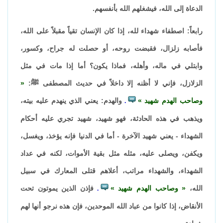
الدعاة إلى الله، فيشغلهم الله بأنفسهم.
رابعاً: اصطفاء شهداء لله، إذا كان الإنسان تقياً مقبلاً على الله،
فأصابه زلزال، فقبضت روحه، أو حصلت له جراح، وكسور،
وابتلي في ماله، وأهله، فماذا يكون؟ أما إذا مات في مثل
الزلازل، فإني لا أظنه إلا داخلاً في حديث المصطفى ﷺ:
وصاحب الهدم شهيد
والهدم: يعني الذي ينهدم عليه بيته،
.
ويذهب في هذه الحادثة، فهو شهيد، شهيد تجري عليه أحكام
الشهداء - يعني شهيد الآخرة - أما في الدنيا فإنه يؤخذ، ويغسل،
ويكفن، ويصلى عليه، مثله مثل بقية الأموات، لكنه في عداد
الشهداء، والشهداء مراتب، أعلاهم قتلى المعارك في سبيل
الله،
وصاحب الهدم شهيد
فإذن الذين يموتون تحت
.
الأنقاض، إذا كانوا من عباد الله الموحدين، فإن هذه نرجو أنها لهم