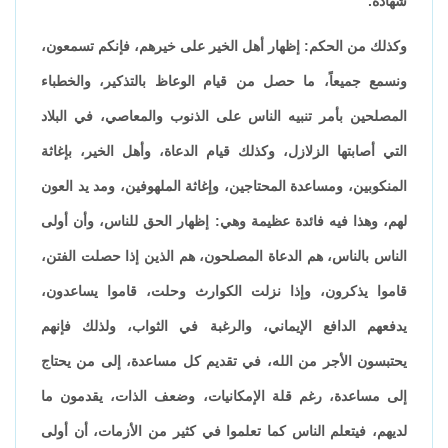
شهادة.
وكذلك من الحكم: إظهار أهل الخير على خيرهم، فإنكم تسمعون،
ونسمع جميعاً، ما حصل من قيام الوعاظ بالتذكير، والخطباء
المصلحين بأمر تنبيه الناس على الذنوب والمعاصي، في البلاد
التي أصابتها الزلازل، وكذلك قيام الدعاة، وأهل الخير، بإغاثة
المنكوبين، ومساعدة المحتاجين، وإغاثة الملهوفين، ومد يد العون
لهم، وهذا فيه فائدة عظيمة وهي: إظهار الحق للناس، وأن أولى
الناس بالناس، هم الدعاة المصلحون، هم الذين إذا حصلت الفتن،
قاموا يذكرون، وإذا نزلت الكوارث وحلت، قاموا يساعدون،
يدفعهم الدافع الإيماني، والرغبة في الثواب، ولذلك فإنهم
يحتبسون الأجر من الله، في تقديم كل مساعدة، إلى من يحتاج
إلى مساعدة، رغم قلة الإمكانيات، وضعف الذات، يقدمون ما
لديهم، فيتعلم الناس كما تعلموا في كثير من الأزمات، أن أولى