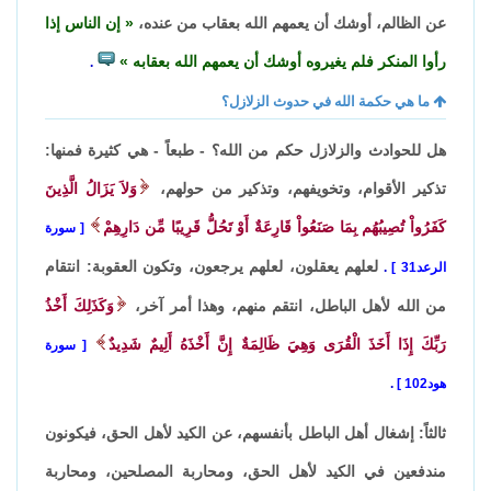
عن الظالم، أوشك أن يعمهم الله بعقاب من عنده،
إن الناس إذا
رأوا المنكر فلم يغيروه أوشك أن يعمهم الله بعقابه
.
ما هي حكمة الله في حدوث الزلازل؟
هل للحوادث والزلازل حكم من الله؟ - طبعاً - هي كثيرة فمنها:
تذكير الأقوام، وتخويفهم، وتذكير من حولهم،
وَلاَ يَزَالُ الَّذِينَ
كَفَرُواْ تُصِيبُهُم بِمَا صَنَعُواْ قَارِعَةٌ أَوْ تَحُلُّ قَرِيبًا مِّن دَارِهِمْ
سورة
لعلهم يعقلون، لعلهم يرجعون، وتكون العقوبة: انتقام
الرعد31
.
من الله لأهل الباطل، انتقم منهم، وهذا أمر آخر،
وَكَذَلِكَ أَخْذُ
رَبِّكَ إِذَا أَخَذَ الْقُرَى وَهِيَ ظَالِمَةٌ إِنَّ أَخْذَهُ أَلِيمٌ شَدِيدٌ
سورة
هود102
.
ثالثاً: إشغال أهل الباطل بأنفسهم، عن الكيد لأهل الحق، فيكونون
مندفعين في الكيد لأهل الحق، ومحاربة المصلحين، ومحاربة