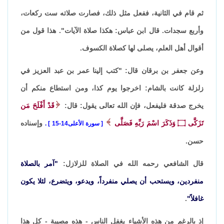
ثم قام في الثانية، ففعل مثل ذلك، فصارت صلاته ست ركعات،
وأربع سجدات. قال ابن عباس: هكذا صلاة الآيات". هذا قول من
أقوال أهل العلم، يصلى لها كصلاة الكسوف.
وعن جعفر بن برقان قال: "كتب إلينا عمر بن عبد العزيز في
زلزلة كانت بالشام: اخرجوا يوم كذا، ومن استطاع منكم أن
يخرج صدقة فليفعل، فإن الله تعالى يقول: قال:
قَدْ أَفْلَحَ مَن
تَزَكَّى
۝
وَذَكَرَ اسْمَ رَبِّهِ فَصَلَّى
وإسناده
سورة الأعلى14-15
.
حسن.
قال الشافعي رحمه الله في الصلاة للزلازل:
"آمر بالصلاة
منفردين، ويستحب أن يصلي منفرداً، ويدعو، ويتضرع، لئلا يكون
غافلاً"
.
إذ بالرغم من هذه الأشياء يغفل الناس - هذه مصيبة - كل هذا