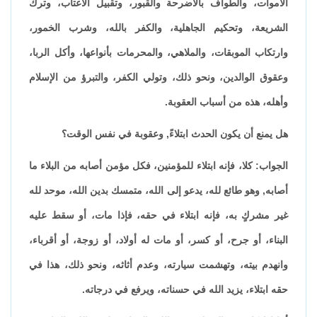
الأموات، والطواف بالأضرحة والقبور، وتقبيل الأعتاب، وترك
الشريعة، وتحكيم الجاهلية، والكفر بالله، وشرب الخمور،
وارتكاب الموبقات، والملاهي، والمحرمات بأنواعها، وأكل الربا،
وعقوق الوالدين، ونحو ذلك، وتولي الكفر، والتبرؤ من الإسلام
وأهله، هذه من أسباب العقوبة.
هل يمنع أن يكون الحدث ابتلاءً, وعقوبة في نفس الوقت؟
الجواب: كلا، فإنه ابتلاء للمؤمنين، فكل مؤمن أصابه من البلاء ما
أصابه, وهو طائع لله، يدعو إلى الله، متمسك بدين الله، موحد لله
غير مشركٍ به، فإنه ابتلاء في حقه، فإذا مات، أو سقط عليه
البناء، أو جرح، أو كسر، أو مات له أولاد، أو زوجة، أو أقرباء،
وانهدم بيته، وتهشمت سيارته، وعدم أثاثه، ونحو ذلك، هذا في
حقه ابتلاء، يزيد الله في حسناته، ويرفع في درجاته.