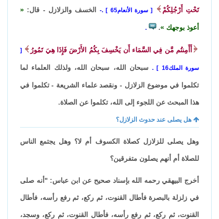
تَحْتِ أَرْجُلِكُمْ
الخسف والزلازل - قال:
سورة الأنعام65
.-
أعوذ بوجهك
.
.
أَأَمِنتُم مَّن فِي السَّمَاء أَن يَخْسِفَ بِكُمُ الأَرْضَ فَإِذَا هِيَ تَمُورُ
سبحان الله، سبحان الله، ولذلك العلماء لما
سورة الملك16
.
تكلموا في موضوع الزلازل - ونقصد علماء الشريعة - تكلموا في
هذا المبحث عن اللجوء إلى الله، تكلموا عن الصلاة.
هل يصلى عند حدوث الزلازل؟
وهل يصلى للزلازل كصلاة الكسوف أم لا؟ وهل يجتمع الناس
للصلاة أم أنهم يصلون متفرقين؟
أخرج البيهقي رحمه الله بإسناد صحيح عن ابن عباس: "أنه صلى
في زلزلة بالبصرة فأطال القنوت، ثم ركع، ثم رفع رأسه، فأطال
القنوت، ثم ركع، ثم رفع رأسه، فأطال القنوت، ثم ركع، وسجد،