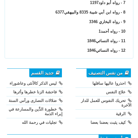
7 - رواه أبو داود1197
8 - رواه ابن أبي شيبة 8335 والبيهقي6377
9 - رواه البخاري 3346
10 - رواه أحمد1
11 - رواه النسائي1846
12 - رواه النسائي1846
من نفس التصنيف
جديد القسم
احذروا عاليها سافلها
ليس الذكر كالأنثى وعاشوراء
علاج النفس
فاحشة الزنا خطرها وأثرها
تحريك النفوس للعمل للدار
ضلالات النصارى ورأس السنة
الآخرة
خطورة الدَّين والمسارعة في
الرقية
إبراء الذمة
كيف يثبت بعضنا بعضا
تجليات في رحمة الله