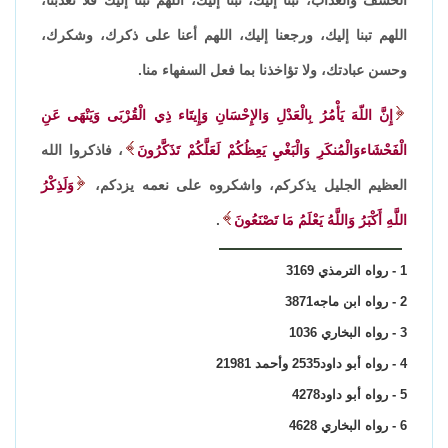
اللهم تبنا إليك، ورجعنا إليك، اللهم أعنا على ذكرك، وشكرك،
وحسن عبادتك، ولا تؤاخذنا بما فعل السفهاء منا.
إِنَّ اللّهَ يَأْمُرُ بِالْعَدْلِ وَالإِحْسَانِ وَإِيتَاء ذِي الْقُرْبَى وَيَنْهَى عَنِ
الْفَحْشَاءوَالْمُنكَرِ وَالْبَغْيِ يَعِظُكُمْ لَعَلَّكُمْ تَذَكَّرُونَ
، فاذكروا الله
العظيم الجليل يذكركم، واشكروه على نعمه يزدكم،
وَلَذِكْرُ
اللَّهِ أَكْبَرُ وَاللَّهُ يَعْلَمُ مَا تَصْنَعُونَ
.
1 - رواه الترمذي 3169
2 - رواه ابن ماجه3871
3 - رواه البخاري 1036
4 - رواه أبو داود2535 وأحمد 21981
5 - رواه أبو داود4278
6 - رواه البخاري 4628