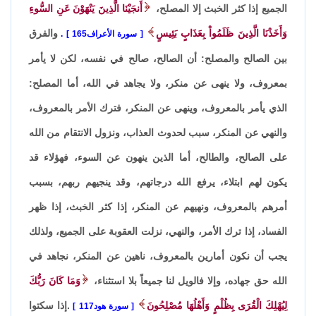
الجميع إذا كثر الخبث إلا المصلح،
أَنجَيْنَا الَّذِينَ يَنْهَوْنَ عَنِ السُّوءِ
وَأَخَذْنَا الَّذِينَ ظَلَمُواْ بِعَذَابٍ بَئِيسٍ
والفرق
سورة الأعراف165
.
بين الصالح والمصلح: أن الصالح، صالح في نفسه، لكن لا يأمر
بمعروف، ولا ينهى عن منكر، ولا يجاهد في الله، أما المصلح:
الذي يأمر بالمعروف، وينهى عن المنكر، فترك الأمر بالمعروف،
والنهي عن المنكر، سبب لحدوث العذاب، ونزول الانتقام من الله
على الصالح، والطالح، أما الذين ينهون عن السوء، فهؤلاء قد
يكون لهم ابتلاء، يرفع الله درجاتهم، وقد ينجيهم ربهم، بسبب
أمرهم بالمعروف، ونهيهم عن المنكر، إذا كثر الخبث، إذا ظهر
الفساد، إذا ترك الأمر، والنهي، نزلت العقوبة على الجميع، ولذلك
يجب أن نكون أمارين بالمعروف، ناهين عن المنكر، نجاهد في
الله حق جهاده، وإلا فالويل لنا جميعاً بلا استثناء،
وَمَا كَانَ رَبُّكَ
لِيُهْلِكَ الْقُرَى بِظُلْمٍ وَأَهْلُهَا مُصْلِحُونَ
.إذا سكتوا
سورة هود117