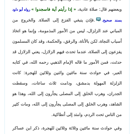
وبعضهم قال: صلاة عادية،
إذا رأيتم آية فاسجدوا
رواه أبو داود
.فإذن ينبغي الفزع إلى الصلاة. والخروج من
بسند صحيح.
المباني عند الزلزال، ليس من الأمور المذمومة، وإنما هو اتخاذ
أسباب النجاة، لكن بالأناة، والرفق، والحكمة، وقد كان المسلمون
يفزعون إلى الصلاة، عندما تحدث فيهم الزلازل، يعني الزلازل قد
حدثت، فمن الأمور ما قاله الإمام الذهبي رحمه الله، في كتابه
العبر، في حوادث سنة مائتين واثنين وثلاثين للهجرة: كانت
الزلزلة المهولة بدمشق، ودامت ثلاث ساعات، وسقطت
الجدران، وهرب الخلق إلى المصلى يجأرون إلى الله، وهذا هو
الشاهد، وهرب الخلق إلى المصلى يجأرون إلى الله، ومات كثير
من الناس تحت الردم، وامتد إلى أنطاكية.
وفي حوادث سنة مائتين وثلاثة وثلاثين للهجرة، ذكر ابن عساكر