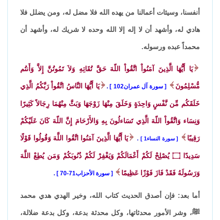
أنفسنا، وسيئات أعمالنا من يهده الله فلا مضل له، ومن يضلل فلا
هادي له، وأشهد أن لا إله إلا الله وحده لا شريك له، وأشهد أن
محمداً عبده ورسوله.
يَا أَيُّهَا الَّذِينَ آمَنُواْ اتَّقُواْ اللّهَ حَقَّ تُقَاتِهِ وَلاَ تَمُوتُنَّ إِلاَّ وَأَنتُم
مُّسْلِمُونَ
يَا أَيُّهَا النَّاسُ اتَّقُواْ رَبَّكُمُ الَّذِي
سورة آل عمران102
.
خَلَقَكُم مِّن نَّفْسٍ وَاحِدَةٍ وَخَلَقَ مِنْهَا زَوْجَهَا وَبَثَّ مِنْهُمَا رِجَالاً كَثِيرًا
وَنِسَاء وَاتَّقُواْ اللّهَ الَّذِي تَسَاءلُونَ بِهِ وَالأَرْحَامَ إِنَّ اللّهَ كَانَ عَلَيْكُمْ
رَقِيبًا
يَا أَيُّهَا الَّذِينَ آمَنُوا اتَّقُوا اللَّهَ وَقُولُوا قَوْلًا
سورة النساء1
.
سَدِيدًا
۝
يُصْلِحْ لَكُمْ أَعْمَالَكُمْ وَيَغْفِرْ لَكُمْ ذُنُوبَكُمْ وَمَن يُطِعْ اللَّهَ
وَرَسُولَهُ فَقَدْ فَازَ فَوْزًا عَظِيمًا
سورة الأحزاب71-70
.
أما بعد: فإن أصدق الحديث كتاب الله، وخير الهدي هدي محمد
ﷺ، وشر الأمور محدثاتها، وكل محدثة بدعة، وكل بدعة ضلالة،