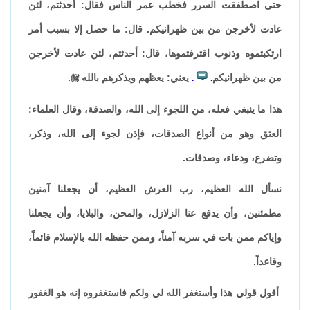
حتى اصطفقت السرر فخطب عمر الناس فقال: أحدثتم، لئن
عادت لأخرجن من بين ظهرانيكم. قال: ما حصل إلا بسبب أمر
ارتكبتموه وذنوب اقترفتموها، قال: أحدثتم، لئن عادت لأخرجن
من بين ظهرانيكم
يعني: يعظهم ويذكرهم بالله

.
.
.
هذا ما ينبغي فعله، من اللجوء إلى الله، والصدقة، وقال العلماء:
العتق وهو من أنواع الصدقات، فإذن لجوء إلى الله، وذكر،
وتضرع، ودعاء، وصدقات.
نسأل الله العظيم، رب العرش العظيم، أن يجعلنا آمنين
مطمئنين، وأن يدفع عنا الزلازل، والمحن، والبلايا، وأن يجعلنا
وإياكم ممن بات في سربه آمناً، وممن حفظه الله بالإسلام قائماً،
وقاعداً.
أقول قولي هذا وأستغفر الله لي ولكم فاستغفروه إنه هو الغفور