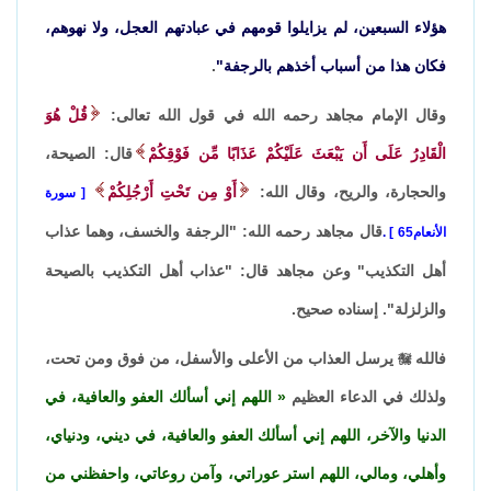
هؤلاء السبعين، لم يزايلوا قومهم في عبادتهم العجل، ولا نهوهم،
فكان هذا من أسباب أخذهم بالرجفة"
.
وقال الإمام مجاهد رحمه الله في قول الله تعالى:
قُلْ هُوَ
الْقَادِرُ عَلَى أَن يَبْعَثَ عَلَيْكُمْ عَذَابًا مِّن فَوْقِكُمْ
قال: الصيحة،
والحجارة، والريح، وقال الله:
أَوْ مِن تَحْتِ أَرْجُلِكُمْ
سورة
قال مجاهد رحمه الله: "الرجفة والخسف، وهما عذاب
الأنعام65
.
أهل التكذيب" وعن مجاهد قال: "عذاب أهل التكذيب بالصيحة
والزلزلة". إسناده صحيح.
فالله

يرسل العذاب من الأعلى والأسفل، من فوق ومن تحت،
ولذلك في الدعاء العظيم
اللهم إني أسألك العفو والعافية، في
الدنيا والآخر، اللهم إني أسألك العفو والعافية، في ديني، ودنياي،
وأهلي، ومالي، اللهم استر عوراتي، وآمن روعاتي، واحفظني من