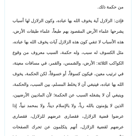
من حكمة ذلك.
فإذن: الزلازل آية يخوف الله بها عباده، وكون الزلازل لها أسباب
يشرحها علماء الأرض المقصود بهم طبعاً، علماء طبقات الأرض،
هذه الأسباب لا تنفي كون هذه الزلازل آيات يخوف الله بها عباده،
مثل الكسوف له سبب، وله حكمة، السبب معروف من وقوع
الكواكب الثلاثة: الأرض، والشمس، والقمر، في مسافات معينة،
في ترتيب معين، فيكون كسوفاً، أو خسوفاً، لكن الحكمة، يخوف
الله بها عباده، فينبغي أن لا يخلط المسلم، بين السبب، والحكمة،
وينبغي أن لا يشغله السبب عن الحكمة؛ لأن الماديين الأرضيين،
الذين لا يؤمنون بالله رباً، ولا بالإسلام ديناً، ولا بمحمد نبياً، إذا
عرضوا قضية الزلازل، فقصارى عرضهم للزلازل، فقصارى
عرضهم لقضية الزلازل، أنهم يتكلمون عن تحرك الصفحات