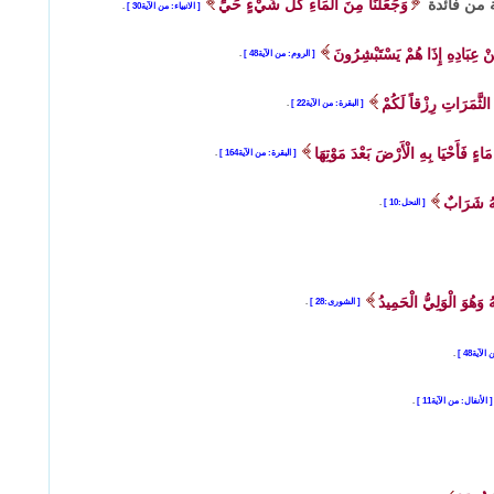
ة من فائدة
وَجَعَلْنَا مِنَ الْمَاءِ كُلَّ شَيْءٍ حَيٍّ
الانبياء: من الآية30
.
ْ عِبَادِهِ إِذَا هُمْ يَسْتَبْشِرُونَ
الروم: من الآية48
.
الثَّمَرَاتِ رِزْقاً لَكُمْ
البقرة: من الآية22
.
اءٍ فَأَحْيَا بِهِ الْأَرْضَ بَعْدَ مَوْتِهَا
البقرة: من الآية164
.
ْهُ شَرَابٌ
النحل:10
.
 وَهُوَ الْوَلِيُّ الْحَمِيدُ
الشورى:28
.
الآية48
.
الأنفال: من الآية11
.