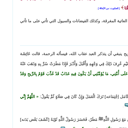
نَا
العنكبوت: من الآية40
.
 العاتية المغرقة، وكذلك الفيضانات والسيول التي تأتي على ما تأتي
ينبغي أن يتذكر العبد عقاب الله، فيسأله الرحمة، قالت عَائِشَة
عُرِفَ ذَلِكَ فِي وَجْهِهِ وَأَقْبَلَ وَأَدْبَرَ فَإِذَا مَطَرَتْ سُرَّ بِهِ وَذَهَبَ عَنْهُ
لَى أُمَّتِي، مَا يُؤَمِّنُنِي أَنْ يَكُونَ فِيهِ عَذَابٌ قَدْ عُذِّبَ قَوْمٌ بِالرِّيحِ وَقَدْ
كَامَل اِجْتِمَاعه] تَرَكَ الْعَمَلَ وَإِنْ كَانَ فِي صَلَاةٍ ثُمَّ يَقُولُ:
اللَّهُمَّ إِنِّي
.
 رَسُولِ اللَّهِﷺ مَطَرٌ، فَحَسَرَ رَسُولُ اللَّهِ ثَوْبَهُ [كَشَفَ بَعْض بَدَنه]