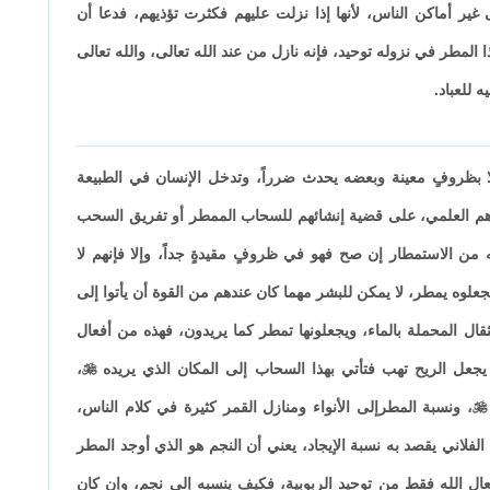
ى غير أماكن الناس، لأنها إذا نزلت عليهم فكثرت تؤذيهم، فدعا أن
 المطر في نزوله توحيد، فإنه نازل من عند الله تعالى، والله تعالى
 للعباد.
ا بظروفٍ معينة وبعضه يحدث ضرراً، وتدخل الإنسان في الطبيعة
ورهم العلمي، على قضية إنشائهم للسحاب الممطر أو تفريق السحب
ه من الاستمطار إن صح فهو في ظروفٍ مقيدةٍ جداً، وإلا فإنهم لا
علوه يمطر، لا يمكن للبشر مهما كان عندهم من القوة أن يأتوا إلى
ال المحملة بالماء، ويجعلونها تمطر كما يريدون، فهذه من أفعال
 يجعل الريح تهب فتأتي بهذا السحاب إلى المكان الذي يريده

،

، ونسبة المطرإلى الأنواء ومنازل القمر كثيرة في كلام الناس،
لفلاني يقصد به نسبة الإيجاد، يعني أن النجم هو الذي أوجد المطر
ال الله فقط من توحيد الربوبية، فكيف ينسبه إلى نجم، وإن كان