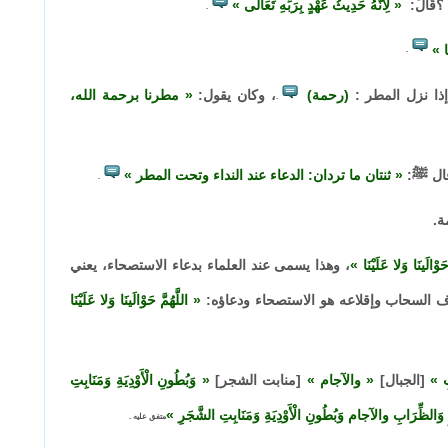
ذَا ؟قَالَ:
لِأَنَّهُ حَدِيثُ عَهْدٍ بِرَبِّهِ تَعَالَى
.
.
 إذا نزل المطر :
(رحمة)
، وكان يقول:
مطرنا برحمة الله،
.
قال ﷺ:
ثنتان ما تردان: الدعاء عند النداء وتحت المطر
.
ة.
َوْالَينَا وَلا عَلَيْنَا
، وهذا يسمى عند العلماء بدعاء الاستصحاء، يعني
 السحاب وإقلاعه هو الاستصحاء ودعاؤه:
اللَّهُمَّ حَوْالَينَا وَلا عَلَيْنَا
ِ
[الجبال]
والآجام
[منابت الشجر]
وَبُطُونِ الْأَوْدِيَةِ وَمَنَابِتِ
آكَامِ وَالظِّرَابِ والآجام وَبُطُونِ الْأَوْدِيَةِ وَمَنَابِتِ الشَّجَرِ
متفق عليه
.