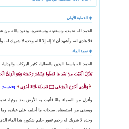
الخطبة الأولى
الحمد لله نحمده ونستعينه ونستغفره، ونعوذ بالله من ش
فلا هادي له، وأشهد أن لا إله إلا الله وحده لا شريك له، 
نعمة الماء
الحمد لله باسط اليدين بالعطايا، كثير البركات والهدايا
يُنَزِّلُ الْغَيْثَ مِنْ بَعْدِ مَا قَنَطُوا وَيَنْشُرُ رَحْمَتَهُ وَهُوَ الْوَلِيُّ الْحَ
وَالَّذِي أَخْرَجَ الْمَرْعَى
۝
فَجَعَلَهُ غُثَاءً أَحْوَى
الأعلى:4-5
.
وأنزل من السماء ماءً فأنبت به الأرض بعد موتها، ن
ويسقي من استسقاه، سبحانه ما أحلمه على عباده، وما أك
وحده لا شريك له رحيم غفور حليم شكور، هذا الماء الذي