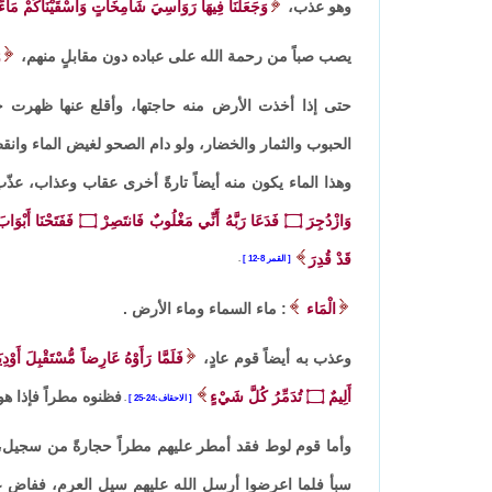
وهو عذب،
وَجَعَلْنَا فِيهَا رَوَاسِيَ شَامِخَاتٍ وَأَسْقَيْنَاكُمْ مَاءً 
يصب صباً من رحمة الله على عباده دون مقابلٍ منهم،
و
حتى إذا أخذت الأرض منه حاجتها، وأقلع عنها ظهرت خي
الحبوب والثمار والخضار، ولو دام الصحو لغيض الماء وان
وهذا الماء يكون منه أيضاً تارةً أخرى عقاب وعذاب، عذّب 
وَازْدُجِرَ
۝
فَدَعَا رَبَّهُ أَنِّي مَغْلُوبٌ فَانتَصِرْ
۝
فَفَتَحْنَا أَبْوَا
قَدْ قُدِرَ
القمر 8-12
.
الْمَاء
: ماء السماء وماء الأرض .
وعذب به أيضاً قوم عادٍ،
فَلَمَّا رَأَوْهُ عَارِضاً مُّسْتَقْبِلَ أَوْ
أَلِيمٌ
۝
تُدَمِّرُ كُلَّ شَيْءٍ
فظنوه مطراً فإذا هو 
الاحقاف:24-25
.
وأما قوم لوط فقد أمطر عليهم مطراً حجارةً من سجيل، 
سبأ فلما اعرضوا أرسل الله عليهم سيل العرم، ففاض 