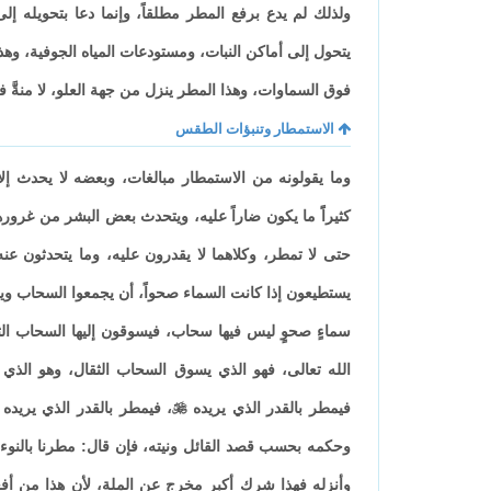
ولذلك لم يدع برفع المطر مطلقاً، وإنما دعا بتحويله إل
يتحول إلى أماكن النبات، ومستودعات المياه الجوفية، وهذا
فوق السماوات، وهذا المطر ينزل من جهة العلو، لا منةَّ فيه
الاستمطار وتنبؤات الطقس
وما يقولونه من الاستمطار مبالغات، وبعضه لا يحدث إل
كثيراًَ ما يكون ضاراً عليه، ويتحدث بعض البشر من غر
حتى لا تمطر، وكلاهما لا يقدرون عليه، وما يتحدثون عن
يستطيعون إذا كانت السماء صحواً، أن يجمعوا السحاب ويج
سماءٍ صحوٍ ليس فيها سحاب، فيسوقون إليها السحاب الثق
الله تعالى، فهو الذي يسوق السحاب الثقال، وهو الذي
فيمطر بالقدر الذي يريده

، فيمطر بالقدر الذي يريده
وحكمه بحسب قصد القائل ونيته، فإن قال: مطرنا بالنوء ا
وأنزله فهذا شرك أكبر مخرج عن الملة، لأن هذا من أفع