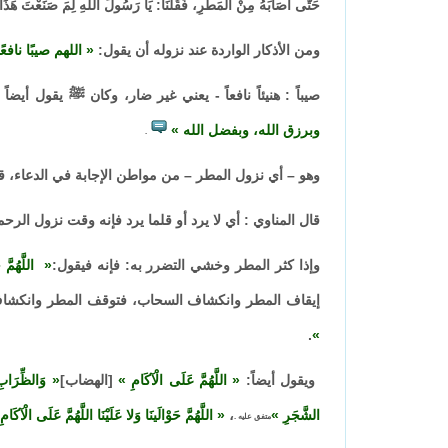
حَتَّى أَصَابَهُ مِنْ الْمَطَرِ، فَقُلْنَا: يَا رَسُولَ اللَّهِ لِمَ صَنَعْتَ هَ
ومن الأذكار الواردة عند نزوله أن يقول:
اللهم صيبًا نافعًا
صيباً : هنيئاً نافعاً - يعني غير ضار، وكان ﷺ يقول أيضاً
وبرزق الله، وبفضل الله
.
وهو – أي نزول المطر – من مواطن الإجابة في الدعاء، 
قال المناوي : أي لا يرد أو قلما يرد فإنه وقت نزول الرحم
وإذا كثر المطر وخشي التضرر به: فإنه فيقول:
اللَّهُمَّ ح
إيقاف المطر وانكشاف السحاب، فتوقف المطر وانكشاف
.
ويقول أيضاً:
اللَّهُمَّ عَلَى الْآكَامِ
[الهضاب]
وَالظِّرَاب
الشَّجَرِ
،
اللَّهُمَّ حَوْالَينَا وَلا عَلَيْنَا اللَّهُمَّ عَلَى الْ
متفق عليه
.