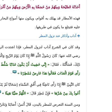
أَخَذَتْهُ الصَّيْحَةُ وَمِنْهُمْ مَنْ خَسَفْنَا بِهِ الْأَرْضَ وَمِنْهُمْ مَنْ أَغْرَقْ
فهذه الأمطار قد يهلك به أقوام، ويكون منها أمواج البحار
عليه فتبتلع ما يكون في طريقها.
آداب وأذكار عند نزول المطر
وقد كان في الشرع آداب لنزول المطر، فإذا اشتدت الريح 
رضي الله عنها: كَانَ رَسُولُ اللَّهِ ﷺ إِذَا كَانَ يَوْمُ الرِّيحِ وَالْغَيْمِ 
ذَلِكَ، فَسَأَلْتُهُ ، فَقَالَ:
إِنِّي خَشِيتُ أَنْ يَكُونَ عَذَابًا سُلِّطَ عَ
رَأَى قَوْمٌ الْعَذَابَ فَقَالُوا هَذَا عَارِضٌ مُمْطِرُنَا
.
كان النَّبِيّ ﷺ إِذَا رَأَى نَاشِئًا فِي أُفُقِ السَّمَاءِ [سَحَابًا لَمْ يَتَ
أَعُوذُ بِكَ مِنْ شَرِّهَا
فَإِنْ مُطِرَ قَالَ:
اللَّهُمَّ صَيِّبًا هَنِيئًا
ومن السنة التعرض للمطر بالبدن، قَالَ أَنَسٌ: أَصَابَنَا وَنَحْنُ مَعَ