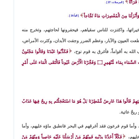
فُرَاتًا
المرسلات: 27
.
َأَنْزَلْنَا مِنَ الْمُعْصِرَاتِ مَاءً ثَجَّاجاً
النبأ:14
.
راتها، واكتنزت للناس سقياهم، فيحفرونها لحاجتهم، وتخرج منه
قطعت العيون والآبار، وعظم الضرر وجفت الأبدان، وكثرت الأمراض،
الله به أقواماًَ، فأغرق به قوم نوح،
فَكَذَّبُوا عَبْدَنَا وَقَالُوا مَجْنُونٌ
بَ السَّمَاء بِمَاء مُّنْهَمِرٍ
۝
وَفَجَّرْنَا الْأَرْضَ عُيُوناً فَالْتَقَى الْمَاء عَلَى أَمْرٍ
دِيَتِهِمْ قَالُوا هَذَا عَارِضٌ مُّمْطِرُنَا بَلْ هُوَ مَا اسْتَعْجَلْتُم بِهِ رِيحٌ فِيهَا عَذَابٌ
ريحٌ عاتية.
وأما قوم فرعون فقد أغرقهم في البحر فانطبق ماؤه عليهم، وأما
عليهم،
فَكُلّاً أَخَذْنَا بِذَنْبِهِ فَمِنْهُمْ مَنْ أَرْسَلْنَا عَلَيْهِ حَاصِباً وَمِنْهُمْ مَنْ