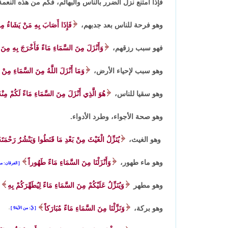
فإذا امتنع نزل الضرر بالناس والبهائم، فكم من هذه النعم
وهو فرحة للناس بعد جدبهم،
فَإِذَا أَصَابَ بِهِ مَنْ يَشَاءُ مِن
فهو سبب رزقهم،
وَأَنْزَلَ مِنَ السَّمَاءِ مَاءً فَأَخْرَجَ بِهِ مِنَ 
وهو سبب لإحياء الأرض،
وَمَا أَنْزَلَ اللَّهُ مِنَ السَّمَاءِ مِنْ مَ
وهو سقيا للناس،
هُوَ الَّذِي أَنْزَلَ مِنَ السَّمَاءِ مَاءً لَكُمْ مِن
وهو صحة الأجواء، وطرد الأدواء.
وهو الغيث،
يُنَزِّلُ الْغَيْثَ مِنْ بَعْدِ مَا قَنَطُوا وَيَنْشُرُ رَحْمَتَهُ
وهو ماء طهور،
وَأَنْزَلْنَا مِنَ السَّمَاءِ مَاءً طَهُوراً
الفرقان: من 
وهو مطهر
وَيُنَزِّلُ عَلَيْكُمْ مِنَ السَّمَاءِ مَاءً لِيُطَهِّرَكُمْ بِهِ
وهو بركة،
وَنَزَّلْنَا مِنَ السَّمَاءِ مَاءً مُبَارَكاً
قّ: من الآية9
.