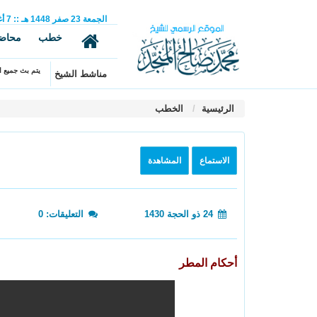
الجمعة
23
صفر
1448 هـ
::
7
أ
خطب
محاض
يتم بث جميع ال
مناشط الشيخ
الرئيسية
الخطب
الاستماع
المشاهدة
24 ذو الحجة 1430
التعليقات: 0
أحكام المطر