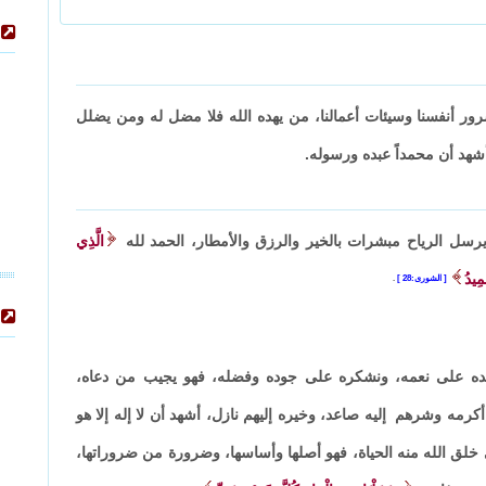
رور أنفسنا وسيئات أعمالنا، من يهده الله فلا مضل له ومن يضلل
وأشهد أن محمداً عبده ورسوله.
، يرسل الرياح مبشرات بالخير والرزق والأمطار، الحمد لله
الَّذِي
مِيدُ
الشورى:28
.
حمده على نعمه، ونشكره على جوده وفضله، فهو يجيب من دعاه،
رمه وشرهم إليه صاعد، وخيره إليهم نازل، أشهد أن لا إله إلا هو
 خلق الله منه الحياة، فهو أصلها وأساسها، وضرورة من ضروراتها،