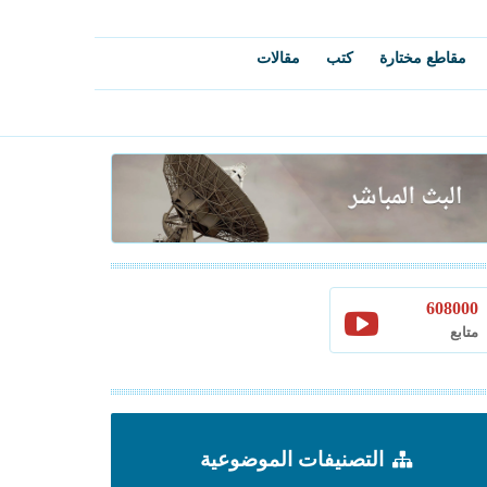
مقاطع مختارة
كتب
مقالات
608000
متابع
التصنيفات الموضوعية