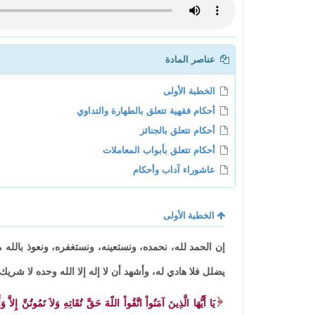
عناصر المادة
الخطبة الأولى
أحكام فقهية تتعلق بالطهارة والتداوي
أحكام تتعلق بالجنائز
أحكام تتعلق بأبواب المعاملات
عاشوراء آداب وأحكام
الخطبة الأولى
إن الحمد لله، نحمده، ونستعينه، ونستغفره، ونعوذ بالله
يضلل فلا هادي له، وأشهد أن لا إله إلا الله وحده لا شري
يَا أَيُّهَا الَّذِينَ آمَنُواْ اتَّقُواْ اللّهَ حَقَّ تُقَاتِهِ وَلاَ تَمُوتُنَّ إِلاَّ 