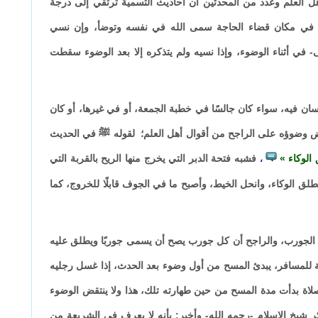
ل العلم وعدد من المحدثين أن أحاديث التسمية ترتقي إلى درجة
كان في مكان قضاء الحاجة سمى الله في نفسه وتوضأ، وإن نسي
ى- في أثناء الوضوء، وإذا نسيه ولم يتذكره إلا بعد الوضوء سقطت
سان فيه، سواء كان جالسًا في خطبة الجمعة، أو في غيرها، أو كان
نتقض وضوؤه على الراجح من أقوال أهل العلم؛ لقوله ﷺ في الحديث
 الوكاء
فشبه فتحة الدبر التي يخرج منها الريح بالقربة التي
،
تطلق الوكاء، وانحل الخيط، وأصبح ما في الجوف قابلًا للخروج، كما
 الجورب، والراجح أن كل جورب يصح أن يسمى جوربًا ويطلق عليه
اثة للمسافر، يبدئ المسح من أول وضوء بعد الحدث، إذا غسل رجليه
صلاة بدأت مدة المسح من حين طهارته تلك، هذا ولا ينتقض الوضوء
ر شيخ الإسلام -رحمه الله- وأخبر: بأنه لا يعرف في الشريعة من