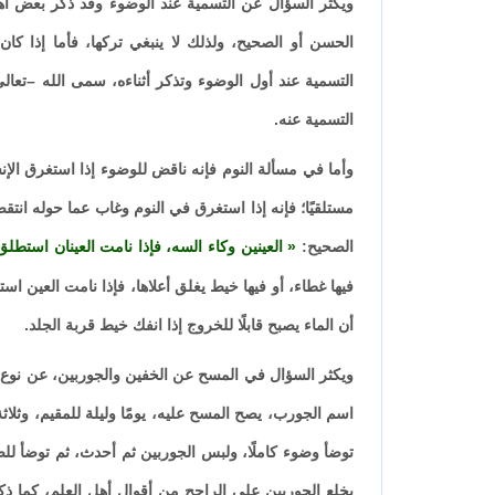
ويكثر السؤال عن التسمية عند الوضوء وقد ذكر بعض أه
الحسن أو الصحيح، ولذلك لا ينبغي تركها، فأما إذا 
التسمية عند أول الوضوء وتذكر أثناءه، سمى الله –تعال
التسمية عنه.
وأما في مسألة النوم فإنه ناقض للوضوء إذا استغرق الإن
مستلقيًا؛ فإنه إذا استغرق في النوم وغاب عما حوله ا
الصحيح:
العينين وكاء السه، فإذا نامت العينان استطلق
فيها غطاء، أو فيها خيط يغلق أعلاها، فإذا نامت العين اس
أن الماء يصبح قابلًا للخروج إذا انفك خيط قربة الجلد.
ويكثر السؤال في المسح عن الخفين والجوربين، عن نوع
اسم الجورب، يصح المسح عليه، يومًا وليلة للمقيم، وثل
توضأ وضوء كاملًا، ولبس الجوربين ثم أحدث، ثم توضأ لل
بخلع الجوربين على الراجح من أقوال أهل العلم، كما ذك