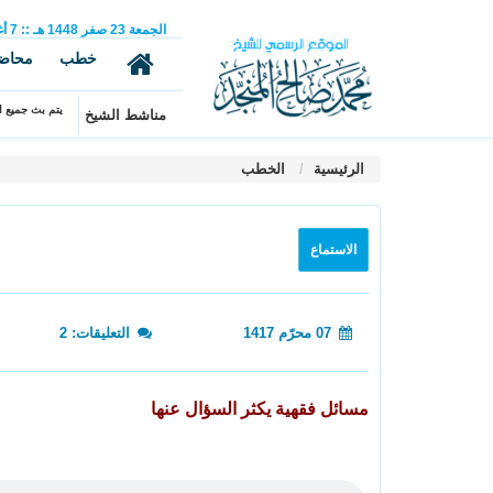
الجمعة
23
صفر
1448 هـ
::
7
أ
خطب
محاض
يتم بث جميع ال
مناشط الشيخ
الرئيسية
الخطب
الاستماع
07 محرّم 1417
التعليقات: 2
مسائل فقهية يكثر السؤال عنها