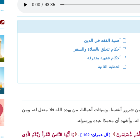
أهمية الفقه في الدين
أحكام تتعلق بالصلاة والسفر
أحكام فقهية متفرقة
الخطبة الثانية
 من شرور أنفسنا، وسيئات أعمالنا، من يهده الله فلا مضل له، ومن
ك له، وأشهد أن محمدًا عبده ورسوله.
وَأَنتُم مُّسْلِمُونَ
يَا أَيُّهَا النَّاسُ اتَّقُواْ رَبَّكُمُ الَّذِي
آل عمران: 102
.