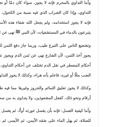
وأما التداوي بالمحرم فإنه لا يجوز، سواء كان دمًا أو
التداوي، وإذا كان الشراب الذي فيه نسبة من الكحول
فإنه لا يجوز استخدامه، ولم يجعل الله شفاء هذه الأمة
يتبرعون بالدماء في المستشفيات، لأن النبي ﷺ نهى عن ث
وتشجيع الناس على التبرع طيب، وربما جاز دفع الثمن للد
يجوز أخذ الثمن، لأن الشارع نهى عن ثمن الدم ويجوز نق
أحكام المضطر في نقل الدم تختلف عن أحكام التداوي، ف
الضب مثلًا أو غيره، فاعلم بأنه هراء، وكذلك لا يجوز التدا
وكذلك لا يجوز تعليق التمائم والحروز وغيرها مما فيه ط
أرقام ونحو ذلك، كفعل المشعوذين، ولا يتداوى به من سحر
وأما كيفية الغسل: فإنه بأن يغسل عورته أولًا، ثم يغسل
للصلاة، ثم يهل الماء على شقه الأيمن، ثم الأيسر، ثم