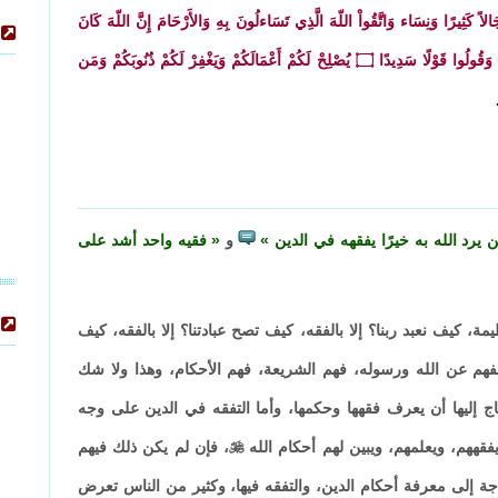
لاً كَثِيرًا وَنِسَاء وَاتَّقُواْ اللّهَ الَّذِي تَسَاءلُونَ بِهِ وَالأَرْحَامَ إِنَّ اللّهَ كَانَ
َهَ وَقُولُوا قَوْلًا سَدِيدًا
۝
يُصْلِحْ لَكُمْ أَعْمَالَكُمْ وَيَغْفِرْ لَكُمْ ذُنُوبَكُمْ وَمَن
 يرد الله به خيرًا يفقهه في الدين
و
فقيه واحد أشد على
مة، كيف نعبد ربنا؟ إلا بالفقه، كيف تصح عبادتنا؟ إلا بالفقه، كيف
الفهم عن الله ورسوله، فهم الشريعة، فهم الأحكام، وهذا ولا شك
ليها أن يعرف فقهها وحكمها، وأما التفقه في الدين على وجه
فقههم، ويعلمهم، ويبين لهم أحكام الله

، فإن لم يكن ذلك فيهم
حاجة إلى معرفة أحكام الدين، والتفقه فيها، وكثير من الناس تعرض