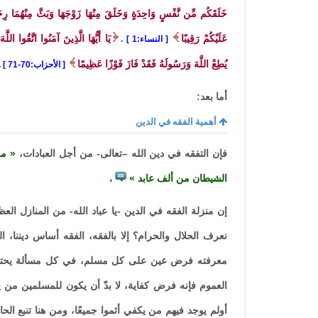
خَلَقَكُم مِّن نَّفْسٍ وَاحِدَةٍ وَخَلَقَ مِنْهَا زَوْجَهَا وَبَثَّ مِنْهُمَا رِجَا
عَلَيْكُمْ رَقِيبًا
.
يَا أَيُّهَا الَّذِينَ آمَنُوا اتَّقُوا اللّ
النساء:1
يُطِعْ اللَّهَ وَرَسُولَهُ فَقَدْ فَازَ فَوْزًا عَظِيمًا
الأحزاب:70-71
.
أما بعد:
أهمية الفقه في الدين
فإن التفقه في دين الله –تعالى- من أجل العبادات،
من
الشيطان من ألف عابد
،
إن منزلة الفقه في الدين -يا عباد الله- من المنازل العظي
نعرف الحلال والحرام؟ إلا بالفقه، الفقه أساس ديننا، 
معرفته فرض عين على كل مسلم، في كل مسألة يحتاج إ
العموم فإنه فرض كفاية، لا بدّ أن يكون للمسلمين من ي
أولم يوجد فيهم من يكفي أثموا جميعًا، ومن هنا تنبع ال