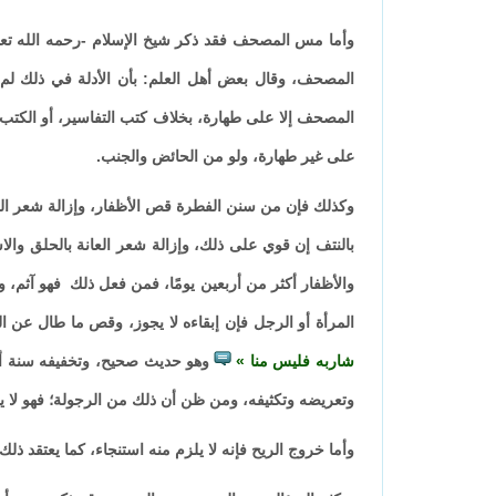
وأما مس المصحف فقد ذكر شيخ الإسلام -رحمه الله تعالى
المصحف، وقال بعض أهل العلم: بأن الأدلة في ذلك لم ت
المصحف إلا على طهارة، بخلاف كتب التفاسير، أو الكتب ا
على غير طهارة، ولو من الحائض والجنب.
وكذلك فإن من سنن الفطرة قص الأظفار، وإزالة شعر العا
بالنتف إن قوي على ذلك، وإزالة شعر العانة بالحلق والاستح
والأظفار أكثر من أربعين يومًا، فمن فعل ذلك فهو آثم،
المرأة أو الرجل فإن إبقاءه لا يجوز، وقص ما طال عن 
شاربه فليس منا
وهو حديث صحيح، وتخفيفه سنة أي
وتعريضه وتكثيفه، ومن ظن أن ذلك من الرجولة؛ فهو لا ي
وأما خروج الريح فإنه لا يلزم منه استنجاء، كما يعتقد ذلك