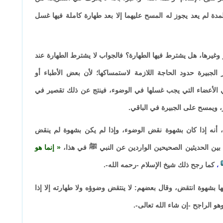
مدة لم يعد يجوز له المسح عليهما إلا بعد طهارة كاملة فيها غسل
وغيرها، هل يشترط فيها الطهارة؟ فالجواب لا يشترط الطهارة عند
 الجبيرة حدود الحاجة اللازمة لاستمساكها؛ لأن بعض الأطباء أو
ي الأعضاء التي يجب غسلها في الوضوء، فينتج عن ذلك تقصير في
 ويمسح على الجبيرة في الباقي.
 أنه إذا كان بشهوة نقض الوضوء، وإذا لم يكن بشهوة لم ينقض
ا بين الحديثين الصحيحين الواردين عن النبي ﷺ في هذا،
إنما هو
كما رجح ذلك شيخ الإسلام -رحمه الله-.
،
 بشهوة انتقض، وقال بعضهم: لا ينتقض وضوؤه ولا طهارته إلا إذا
 الراجح -إن شاء الله تعالى-.