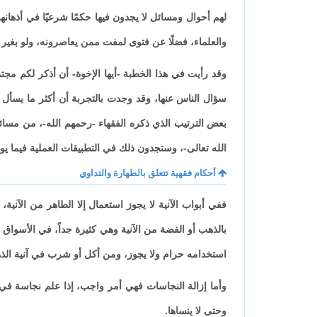
لهم أحوال ومسائل لا يجدون فيها حكمًا شرعيًا في أذهانه
والعلماء، فضلًا عن فتوى لمفت ممن يعاصرونه، ولو بغير د
وقد رأيت في هذا الخطبة -أيها الإخوة- أن أذكر لكم مجتمع
سؤال الناس عنها، وقد وجدت بالتجربة أن أكثر ما يسأل 
بعض الترتيب الذي ذكره الفقهاء -رحمهم الله-، من مسائل 
الله تعالى-، وستجدون ذلك في التطبيقات العملية فيما ي
أحكام فقهية تتعلق بالطهارة والتداوي
ففي أبواب الآنية لا يجوز استعمال إلا الطاهر من الآنية،
بالذهب أو الفضة من الآنية وهي كثيرة جداً، في الأسواق 
استخدامه حرام ولا يجوز، ومن أكل أو شرب في آنية الذه
وأما إزالة النجاسات فهي أمر واجب، إذا علم نجاسة في ثوب
وحتى لا ينساها.