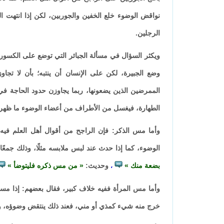
نواقض الوضوء خلع الخفين والجوربين، لكن إذا انتهت ال
الرجلين.
ويكثر السؤال في مسألة الجبائر التي توضع على الكسور 
وضع الجبيرة، لكن على الإنسان أن ينتبه؛ بأن لا تجاوز
الممرضين الذين يضعونها، ربما يجاوزن حدود الحاجة ف
الطهارة، فيغسل من الأطراف من أعضاء الوضوء ما ظهر،
وأما مس الذكر: فإن الراجح من أقوال أهل العلم فيه،
الوضوء، كما إذا حدث عند لبس ملابسه مثلًا، وذلك جمعً
بضعة منك
وحديث:
من مس ذكره فليتوضأ
،
وأما مس المرأة ففيه خلاف كبير، فقال بعضهم: إذا مسها
خرج منه شيء كمذي أو مني، فعند ذلك ينتقض وضوؤه، وهو