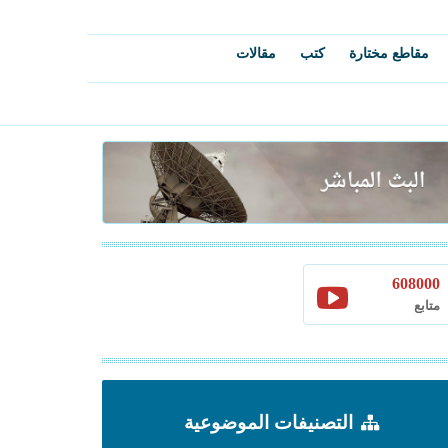
مقاطع مختارة
كتب
مقالات
608000
متابع
التصنيفات الموضوعية