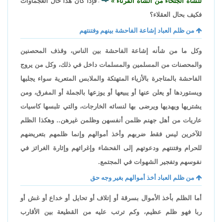
للشاة الجلحاء من الشاة القرناء
فإذا كان هذا حال العجماوات
،
فكيف بحال العقلاء؟
من ظلم العباد إشاعة الفاحشة بينهم وفتنتهم
وكل ما من شأنه إشاعة الفاحشة بين الناس، وقذف المحصنين
والمحصنات من المسلمين والمسلمات داخل في ذلك، وكل من يروج
الفاحشة بالمتاجرة بالأزياء المتهتكة والملابس المتعرية سواء يجلبها
ويستوردها أو يعلن عنها أو يبيعها أو يوزعها بالجملة أو المفرق، ومن
يشتريها ويهديها ويرضى بها لنسائه الخارجات، والتي تلبسها كاسيات
عاريات من أهل جهنم ظلمن أنفسهن وظلمن غيرهن.. وهكذا الظلم
للآخرين ليس فقط ضربهم وأخذ أموالهم وإنما ظلمهم بتعريضهم
للحرام وفتنتهم ودعوتهم إلى الفحشاء وإغرائهم وإثارة الغرائز في
نفوسهم وتفجير الشهوات في المجتمع.
من ظلم العباد أخذ أموالهم بغير وجه حق
أما الظلم بأخذ الأموال بسرقة أو إتلاف أو تحايل أو خداع أو غش أو
ربا فهو ظلم عظيم، وكم ترتب عليه من القطيعة بين الأقارب