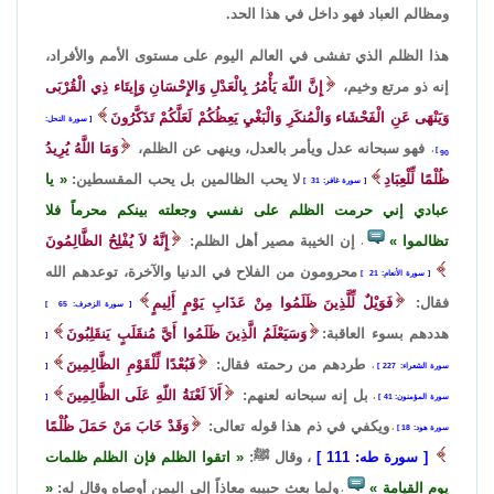
ومظالم العباد فهو داخل في هذا الحد.
هذا الظلم الذي تفشى في العالم اليوم على مستوى الأمم والأفراد،
إنه ذو مرتع وخيم،
إِنَّ اللّهَ يَأْمُرُ بِالْعَدْلِ وَالإِحْسَانِ وَإِيتَاء ذِي الْقُرْبَى
وَيَنْهَى عَنِ الْفَحْشَاء وَالْمُنكَرِ وَالْبَغْيِ يَعِظُكُمْ لَعَلَّكُمْ تَذَكَّرُونَ
سورة النحل:
فهو سبحانه عدل ويأمر بالعدل، وينهى عن الظلم،
وَمَا اللَّهُ يُرِيدُ
،
90
ظُلْمًا لِّلْعِبَادِ
لا يحب الظالمين بل يحب المقسطين:
يا
سورة غافر: 31
عبادي إني حرمت الظلم على نفسي وجعلته بينكم محرماً فلا
تظالموا
إن الخيبة مصير أهل الظلم:
إِنَّهُ لاَ يُفْلِحُ الظَّالِمُونَ
،
محرومون من الفلاح في الدنيا والآخرة، توعدهم الله
سورة الأنعام: 21
فقال:
فَوَيْلٌ لِّلَّذِينَ ظَلَمُوا مِنْ عَذَابِ يَوْمٍ أَلِيمٍ
سورة الزخرف: 65
هددهم بسوء العاقبة:
وَسَيَعْلَمُ الَّذِينَ ظَلَمُوا أَيَّ مُنقَلَبٍ يَنقَلِبُونَ
طردهم من رحمته فقال:
فَبُعْدًا لِّلْقَوْمِ الظَّالِمِينَ
سورة الشعراء: 227
،
بل إنه سبحانه لعنهم:
أَلاَ لَعْنَةُ اللّهِ عَلَى الظَّالِمِينَ
سورة المؤمنون: 41
،
ويكفي في ذم هذا قوله تعالى:
وَقَدْ خَابَ مَنْ حَمَلَ ظُلْمًا
سورة هود: 18
،
سورة طه: 111
، وقال ﷺ:
اتقوا الظلم فإن الظلم ظلمات
يوم القيامة
ولما بعث حبيبه معاذاً إلى اليمن أوصاه وقال له:
،