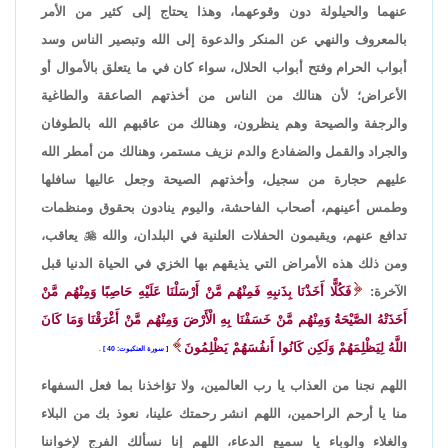
عنهما والحيلولة دون وقوعهما، وهذا يحتاج إلى كثير من الأمر
بالمعروف والنهي عن المنكر والدعوة إلى الله وتبصير الناس وسد
أبواب الحرام وفتح أبواب الحلال، سواء كان في ما يتعلق بالأموال أو
الأعراض؛ لأن هنالك من الناس من أخذتهم الصاعقة والطاغية
والرجفة والصيحة وهم ينظرون، وهنالك من عاقبهم الله بالطوفان
والجراد والقمل والضفادع والدم نزيف مستمر، وهنالك من أمطر الله
عليهم حجارة من سجيل، وأخذتهم الصيحة وجعل عاليها سافلها
وطمس أعينهم، أصحاب الفاحشة، واليوم ينادون بحقوق ومنظمات
تدافع عنهم، ويقيمون الحفلات العلنية في البلدان، والله

يعاقب،
ومن ذلك هذه الأمراض التي يذيقهم بها الخزي في الحياة الدنيا قبل
الآخرة:
فَكُلًّا أَخَذْنَا بِذَنبِهِ فَمِنْهُم مَّنْ أَرْسَلْنَا عَلَيْهِ حَاصِبًا وَمِنْهُم مَّنْ
أَخَذَتْهُ الصَّيْحَةُ وَمِنْهُم مَّنْ خَسَفْنَا بِهِ الْأَرْضَ وَمِنْهُم مَّنْ أَغْرَقْنَا وَمَا كَانَ
اللَّهُ لِيَظْلِمَهُمْ وَلَكِن كَانُوا أَنفُسَهُمْ يَظْلِمُونَ
سورة العنكبوت: 40
.
اللهم نجنا من العذاب يا رب العالمين، ولا تؤاخذنا بما فعل السفهاء
منا يا أرحم الراحمين، اللهم انشر رحمتك علينا، نعوذ بك من البلاء
والغلاء والوباء يا سميع الدعاء، اللهم إنا نسألك الفرج لإخواننا