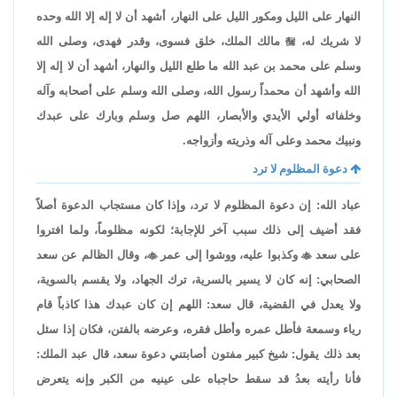
النهار على الليل ومكور الليل على النهار، أشهد أن لا إله إلا الله وحده
لا شريك له،

مالك الملك، خلق فسوى، وقدر فهدى، وصلى الله
وسلم على محمد بن عبد الله ما طلع الليل والنهار، أشهد أن لا إله إلا
الله وأشهد أن محمداً رسول الله، وصلى الله وسلم على أصحابه وآله
وخلفائه أولي الأيدي والأبصار، اللهم صل وسلم وبارك على عبدك
ونبيك محمد وعلى آله وذريته وأزواجه.
دعوة المظلوم لا ترد
عباد الله: إن دعوة المظلوم لا ترد، وإذا كان مستجاب الدعوة أصلاً
فقد أضيف إلى ذلك سبب آخر للإجابة؛ لكونه مظلوماً، ولما افتروا
على سعد

وكذبوا عليه، ووشوا إلى عمر

، وقال الظالم عن سعد
الصحابي: إنه كان لا يسير بالسرية، ترك الجهاد، ولا يقسم بالسوية،
ولا يعدل في القضية، قال سعد: اللهم إن كان عبدك هذا كاذباً قام
رياء وسمعة فأطل عمره وأطل فقره، وعرضه بالفتن، فكان إذا سئل
بعد ذلك يقول: شيخ كبير مفتون أصابتني دعوة سعد، قال عبد الملك:
فأنا رأيته بعدُ قد سقط حاجباه على عينيه من الكبر وإنه يتعرض