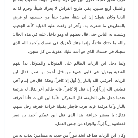
والشلل أربع سنين، بقي طريح الفراش لا يحرك شيئاً، وحرم لذات
الدنيا وكان يقول: إن لي شقاً، يعني: جنباً من جسدي، لو قرض
بالمقاريض ما شعرت به، وآخر لو وقعت عليه الذبابة كأنه الجحيم،
وشمت به الناس حتى قال بعضهم له وهو داخل عليه في هذه الحال:
والله ما جئتك عائداً، وإنما جئتك لأعزيك في نفسك وأحمد الله الذي
سجنك في جسدك الذي هو أشد عليك عقوبة من كل سجن.
ولما دخل ابن الزيات الظالم على المتوكل، والمتوكل بدأ يفهم
القضية ويقول: في قلبي شيء من قتل أحمد بن نصر، فقال ابن
الزيات: أحرقني الله بالنار إنْ قُتِلَ إلا كافراً، وهكذا قال في إمام آخر:
قطعني الله إرباً إرباً إن قتل إلا كافراً، قاله ظالم آخر يقال له هرثمة
عندما دخل على الخليفة، قال المتوكل: فأما ابن الزيات فأنا أحرقته
بالنار وأما هرثمة فإنه هرب فاجتاز بقبيلة خزاعة فعرفه رجل منهم،
فقال: يا معشر خزاعة، هذا الذي قتل ابن عمكم أحمد بن نصر
فقطعوه إرباً إرباً، والجزاء من جنس العمل.
وكان ابن الزيات هذا قد اتخذ تنوراً من حديد به مسامير؛ يعذب به من