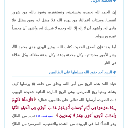
الخطبة الأولى
إن الحمد لله نحمده، ونستعينه، ونستغفره، ونعوذ بالله من شرور
أنفسنا، وسيئات أعمالنا، من يهده الله فلا مضل له، ومن يضلل فلا
هادي له، وأشهد أن لا إله إلا الله وحده لا شريك له، وأشهد أن محمداً
عبده ورسوله.
أما بعد: فإن أصدق الحديث كتاب الله، وخير الهدي هدي محمد ﷺ،
وشر الأمور محدثاتها، وكل محدثة بدعة، وكل بدعة ضلالة، وكل ضلالة
في النار.
الريح أحد جنود الله يسلطها على الظالمين
عباد الله: هذه الريح من أمر الله، وخلق من خلقه

يرسلها كيف
يشاء، ومنها ريح الصرصر، وهي الريح الباردة العاتية شديدة الهبوب
ذات الصوت، أرسلها الله تعالى على ظالمين، فقال:
فَأَرْسَلْنَا عَلَيْهِمْ
رِيحًا صَرْصَرًا فِي أَيَّامٍ نَّحِسَاتٍ لِّنُذِيقَهُمْ عَذَابَ الْخِزْيِ فِي الْحَيَاةِ الدُّنْيَا
وَلَعَذَابُ الْآخِرَةِ أَخْزَى وَهُمْ لَا يُنصَرُونَ
من الصَّرِّ،
سورة فصلت: 16
الصرصر:
وهو الشدُّ؛ لما في البرودة من الشدة والتعقيب، الصرصر: من الصَّرِّ: