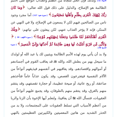
ولذلك فإن الحل للنجاة من الظلم والعذاب الواقع على الأمم
الأنبياء: 11
،
الظالمة هو الإصلاح، والدليل على ذلك قول الله تعالى:
وَمَا كَانَ
رَبُّكَ لِيُهْلِكَ الْقُرَى بِظُلْمٍ وَأَهْلُهَا مُصْلِحُونَ
أما مجرد وجود
سورة هود: 117
،
ناس من الصالحين فيهم لكن لا يسعون في الإصلاح، ولا في النهي عن
المنكر، فإنه لا يؤخر العذاب عنهم، لكن يبعثون على نياتهم:
وَتِلْكَ
الْقُرَى أَهْلَكْنَاهُمْ لَمَّا ظَلَمُوا وَجَعَلْنَا لِمَهْلِكِهِم مَّوْعِدًا
سورة الكهف: 59
وَكَأَيِّن مِّن قَرْيَةٍ أَمْلَيْتُ لَهَا وَهِيَ ظَالِمَةٌ ثُمَّ أَخَذْتُهَا وَإِلَيَّ الْمَصِيرُ
سورة
الحـج: 48
.
ولا بد أن يأتي يوم لهذه الأمم الظالمة ويتبين لك يا عبد الله أو لولدك
ما سيحل بهم من بطش الله، والله

قد يعاقب القوم في أجسادهم
أو أموالهم واقتصادهم، وقد يعاقبهم في أنفسهم فيذيقهم أنواعاً من
الآلام النفسية فيتجرعون الغصص، وقد يكون عذاباً عاماً فتأخذهم
صاعقة، أو ريح عاتية، أو صيحة عظيمة، أو حجارة تقصفهم، وقد ينتقم
منهم بالغرق، وقد ينتقم منهم بالطوفان، وقد يجمع عليهم أنواعاً من
العقوبات، فنسأل الله

أن يعافينا، ولنعلم أيها الإخوة بأن الزنا والربا
من أعظم الأسباب التي تسلط العقوبات على المجتمعات، ولا بد من
الحذر الشديد من هاتين المعصيتين والكبيرتين العظيمتين بالنهي