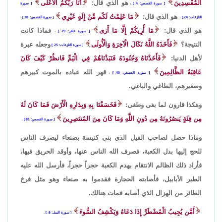
الْمُفْسِدِينَ
هو الذي قال:
أَنَا رَبُّكُمُ الْأَعْلَى
سورة القصص: 4
،
سورة
هو الذي قال:
مَا عَلِمْتُ لَكُم مِّنْ إِلَهٍ غَيْرِي
النازعات: 24
،
سورة القصص: 38
،
هو الذي قال:
مَا أُرِيكُمْ إِلَّا مَا أَرَى
فماذا كانت
سورة غافر: 29
،
النتيجة؟
فَأَخَذَهُ اللَّهُ نَكَالَ الْآخِرَةِ وَالْأُولَى
وجعله عبرة
سورة النازعات: 25
لأهل الدنيا:
فَأَخَذْنَاهُ وَجُنُودَهُ فَنَبَذْنَاهُمْ فِي الْيَمِّ فَانظُرْ كَيْفَ كَانَ
عَاقِبَةُ الظَّالِمِينَ
قهر الله عباده بالموت كبيرهم
سورة القصص: 40
،
وصغيرهم، الطاغي والباغي.
وهكذا قارون لما بغى وطغى:
فَخَسَفْنَا بِهِ وَبِدَارِهِ الْأَرْضَ فَمَا كَانَ لَهُ
مِن فِئَةٍ يَنصُرُونَهُ مِن دُونِ اللَّهِ وَمَا كَانَ مِنَ المُنتَصِرِينَ
سورة القصص: 81
.
وماذا حصل لصاحب الفيل الذي بنى كنيسة بصنعاء ليصرف الناس
للحج إليها بدل الكعبة، فصرف الله الناس عنها، وأوقد الحريق فيها،
فأراد ذلك الظالم الانتقام بهدم الكعبة حجراً حجراً، فأرسل الله عليه
الطير الأبابيل، فأصابته الحجارة فقدموا به صنعاء وهو مثل فرخ
الطائر من الهزال الذي أصابه فمات هنالك.
أَمَّن يُجِيبُ الْمُضْطَرَّ إِذَا دَعَاهُ وَيَكْشِفُ السُّوءَ
سورة النمل: 6.
.