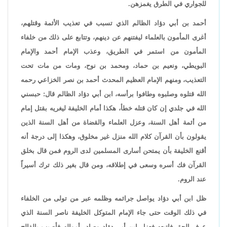
للجواري في الطرق يغمزهن.
أحمد بن أبي دؤاد الظالم الذي تسبب في تعذيب الأئمة وقتلهم،
أغرى المأمون بالعلماء ليفتنهم عن دينهم، وتتابع على ذلك من خلفاء
المأمون من استمر في الطريق، وعذب الإمام أحمد والإمام
البويطي، ونعيم بن حماد، ومحمد بن نوح، ومات من مات تحت
التعذيب، ومنهم الإمام العظيم المحدث أحمد بن نصر الخزاعي رحمه
الله قتلوه وصلبوه وطافوا برأسه، ابن أبي دؤاد الظالم قال: حبسني
الله في جلدي إن كان قتله خطأ، هكذا أمام الخليفة ليغريه بقتل إمام
من أئمة أهل السنة، وعزل العلماء والقضاة من أهل السنة الذين
يقولون بأن القرآن كلام الله منزل غير مخلوق، وهكذا إلى درجة أنه
أقنع الخليفة بأن يمتحن أسارى المسلمين لدى الروم فمن قال بخلق
القرآن فك أسره وسعى في إطلاقه، ومن قال بغير ذلك ترك أسيراً
عند الروم.
ظل ابن أبي دؤاد يواصل جرائمه وظلمه عبر من تولى من الخلفاء
في ذلك الوقت حتى جاء الإمام المتوكل الخليفة ناصر السنة الذي
عرف الحق فاتبعه فعزل ابن أبي دؤاد وصادر أمواله فأصيب بالفالج