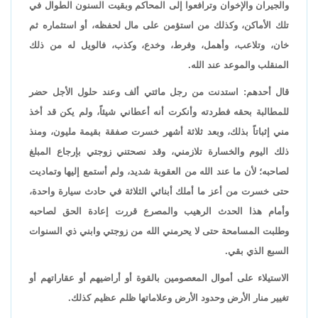
والجيران والإخوان وترافعوا إلى المحاكم وبقيت السنون الطوال في
تلك الأماكن، وكذلك من استؤمن على مال لحفظه، أو استثماره ثم
خان، وتلاعب، وأهمل، وفرط، وخدع، وكذب، فالويل له من ذلك
المنقلب والموعد عند الله.
قال أحدهم: استدنت من رجل مائتي ألف وعند حلول الأجل حضر
للمطالبة بحقه فطردته وأنكرت أنه أعطاني شيئاً، ولم يكن قد أخذ
مني إثباتاً بذلك، وبعد ثلاثة أشهر خسرت صفقة بقيمة مليون، ومنذ
ذلك اليوم والخسارة تلازمني، وقد نصحتني زوجتي بإرجاع المبلغ
لصاحبه؛ لأن ما عند الله من العقوبة شديد، ولم أستمع إليها وتماديت
حتى خسرت من أعز ما أملك أبنائي الثلاثة في حادث سيارة واحدة،
وأمام هذا الحدث الرهيب والمصرع قررت إعادة الحق لصاحبه
وطلبت المسامحة حتى لا يحرمني الله من زوجتي وابني ذي السنوات
السبع الذي بقي.
الاستيلاء على أموال المعصومين بالقوة أو أراضيهم أو عقاراتهم أو
تغيير منار الأرض وحدود الأرض وعلاماتها ظلم عظيم كذلك.