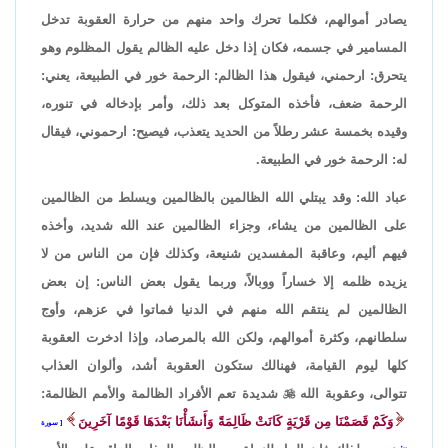
يصادر أموالهم، فكلما تحرك واحد منهم من حرارة العقوبة تدخل
المسامير في جسمه، فكان إذا دخل عليه الظالم يقول المظلوم وهو
يتحرق: ارحمني، فيقول هذا الظالم: الرحمة خور في الطبيعة، يعني:
الرحمة ضعف، فأخذه المتوكل بعد ذلك، وأمر بإدخاله في تنوره،
وقيده بخمسة عشر رطلاً من الحديد يتعذب، فيصيح: ارحموني، فيقال
له: الرحمة خور في الطبيعة.
عباد الله: وقد يبتلي الله الظالمين بالظالمين ويسلط من الظالمين
على الظالمين من يشاء، وجزاء الظالمين عند الله شديد، وأخذه
فيهم أليم، وعاقبة المفسدين شنيعة، وكذلك فإن من الناس من لا
يزيده ظلمه إلا خساراً ووبالاً، وربما يقول بعض الناس: إن بعض
الظالمين لم ينتقم الله منهم في الدنيا فماتوا في عزهم، وأوج
سلطانهم، وكثرة أموالهم، ولكن الله بالمرصاد، وإذا ادخرت العقوبة
كلها ليوم القيامة، فهنالك ستكون العقوبة أشد، وألوان العذاب
تتوالى، وعقوبة الله

شديدة تعم الأفراد الظالمة والأمم الظالمة:
وَكَمْ قَصَمْنَا مِن قَرْيَةٍ كَانَتْ ظَالِمَةً وَأَنشَأْنَا بَعْدَهَا قَوْمًا آخَرِينَ
سورة