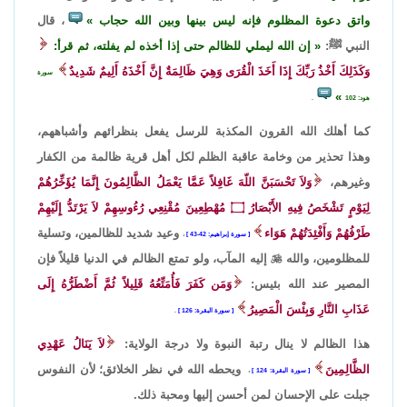
واتق دعوة المظلوم فإنه ليس بينها وبين الله حجاب
، قال
النبي ﷺ:
إن الله ليملي للظالم حتى إذا أخذه لم يفلته، ثم قرأ:
وَكَذَلِكَ أَخْذُ رَبِّكَ إِذَا أَخَذَ الْقُرَى وَهِيَ ظَالِمَةٌ إِنَّ أَخْذَهُ أَلِيمٌ شَدِيدٌ
سورة
هود: 102
.
كما أهلك الله القرون المكذبة للرسل يفعل بنظرائهم وأشباههم،
وهذا تحذير من وخامة عاقبة الظلم لكل أهل قرية ظالمة من الكفار
وغيرهم،
وَلاَ تَحْسَبَنَّ اللّهَ غَافِلاً عَمَّا يَعْمَلُ الظَّالِمُونَ إِنَّمَا يُؤَخِّرُهُمْ
لِيَوْمٍ تَشْخَصُ فِيهِ الأَبْصَارُ
۝
مُهْطِعِينَ مُقْنِعِي رُءُوسِهِمْ لاَ يَرْتَدُّ إِلَيْهِمْ
طَرْفُهُمْ وَأَفْئِدَتُهُمْ هَوَاء
وعيد شديد للظالمين، وتسلية
سورة إبراهيم: 42-43
،
للمظلومين، والله

إليه المآب، ولو تمتع الظالم في الدنيا قليلاً فإن
المصير عند الله بئيس:
وَمَن كَفَرَ فَأُمَتِّعُهُ قَلِيلاً ثُمَّ أَضْطَرُّهُ إِلَى
عَذَابِ النَّارِ وَبِئْسَ الْمَصِيرُ
سورة البقرة: 126
.
هذا الظالم لا ينال رتبة النبوة ولا درجة الولاية:
لاَ يَنَالُ عَهْدِي
الظَّالِمِينَ
ويحطه الله في نظر الخلائق؛ لأن النفوس
سورة البقرة: 124
،
جبلت على الإحسان لمن أحسن إليها ومحبة ذلك.