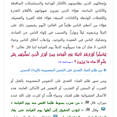
وإضلالهم، الذين يظلمونهم بالأفكار الهدامة والمسلسلات الساقطة
والأغاني الماجنة، هؤلاء الذين يثيرون شهواتهم بالأفلام القذرة
واللقطات الهابطة والكتابات السيئة، هؤلاء قتلة الغيرة والفضيلة،
هؤلاء من أعظم الناس ظلماً في العالم؛ لأنهم يشيعون ذلك على
الملأ ويذيعونه ليلاً ونهاراً، والتسبب في إلهاء الناس عن العبادة،
وتشكيك الناس في العقيدة والتوحيد، وإذهاب أخلاق الناس وحياء
الناس، لا شك أن هذا سيوفَّونه كاملاً يوم القيامة كما قال تعالى:
لِيَحْمِلُواْ أَوْزَارَهُمْ كَامِلَةً يَوْمَ الْقِيَامَةِ وَمِنْ أَوْزَارِ الَّذِينَ يُضِلُّونَهُم بِغَيْرِ
عِلْمٍ أَلاَ سَاء مَا يَزِرُونَ
سورة النحل: 25
.
من ظلم العباد التعدي على النفس المعصومة بالإيذاء الحسي
ومن صور ظلم العباد: التعدي على النفوس المعصومة بالقتل أو
الضرب أو السجن أو التعذيب أو التفجير في الأماكن العامة، هذه
الأعمال العشوائية ظلم للعباد، وسواء قلَّت أو كثرت، فإن الله عنده
ميزان، قال ﷺ:
من ضرب بسوط ظلما اقتص منه يوم القيامة
وقال ﷺ:
لتؤدن الحقوق إلى أهلها يوم القيامة حتى يقاد
،