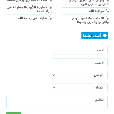
وتوكل على العزيز الرحيم
ضلالات النصارى ورأس السنة
الذي يراك حين تقوم
خطورة الدَّين والمسارعة في
مراقبة الله
إبراء الذمة
38- الاستعاذة من الهدم
تجليات في رحمة الله
والتردي والحرق ونحوها
أضف تعليقا