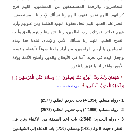
المحاصرين، والرحمة للمستضعفين من المسلمين، اللهم فرج
كرباتهم، اللهم نفس عنهم، اللهم إنا نسألك لإخواننا المستضعفين
النصر على العدو، اللهم عجل بعقوبة اليهود الظلمة ومن عاونهم وأرنا
فيهم عجائب قدرتك يا رب العالمين، ربنا افتح بيننا وبينهم بالحق وأنت
الفتاح العليم، اللهم إنا نسألك الأمن والإيمان لبلدنا هذا وبلاد
المسلمين يا أرحم الراحمين، من أراد ببلدنا سوءاً فأشغله بنفسه،
واجعل كيده في نحره، آمنا في الأوطان والدور، وأصلح الأئمة وولاة
الأمور، واغفر لنا يا عزيز يا غفور.
سُبْحَانَ رَبِّكَ رَبِّ الْعِزَّةِ عَمَّا يَصِفُونَ
۝
وَسَلَامٌ عَلَى الْمُرْسَلِينَ
۝
وَالْحَمْدُ لِلَّهِ رَبِّ الْعَالَمِينَ
سورة الصافات: 180-182
.
1 - رواه مسلم: (4/1994) باب تحريم الظلم: (2577)
2 - رواه مسلم: (4/1996) باب تحريم الظلم: (2578)
3 - رواه البخاري: (2/544) باب أخذ الصدقة من الأغنياء وترد في
الفقراء حيث كانوا: (1425) ومسلم: (1/50) باب الدعاء إلى الشهادتين