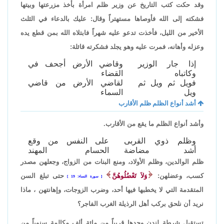
وقد حكت كتب التاريخ عن وزير ظلم امرأة بأخذ مزرعتها وبيتها
فشكته إلى الله فأوصاها مستهتراً وقال: عليك بالدعاء في الثلث
الأخير من الليل، فأخذت تدعو عليه شهراً فابتلاه الله بمن قطع يده
وعزله وأهانه، فمرت عليه وهو يجلد فشكرته قائلة:
إذا جار الوزير
وقاضي الأرض أجحف في
وكاتباه
القضاء
فويل ثم ويل ثم
لقاضي الأرض من قاضي
ويل
السماء
أشد أنواع الظلم ظلم الأقارب
وأشد أنواع الظلم ما يقع من الأقارب.
وظلم ذوي القربى
على النفس من وقع
أشد مضاضة
الحسام المهند
ظلم الوالدين، وظلم الأولاد، ومنع البنات من الزواج، وجعلهن مصدر
كسب، وعضلهن:
وَلاَ تَعْضُلُوهُنَّ
حتى تبلغ السن
سورة النساء: 19
المتقدمة التي لا يخطبها فيها أحد، وضرب الزوجات، وإهانتهن ، ماذا
نريد أن نلحق بركب أهل الرذيلة الغرب الفاجر؟
تستقبل شرطة لندن وحدها قريباً من مائة ألف مكالمة سنوياً من