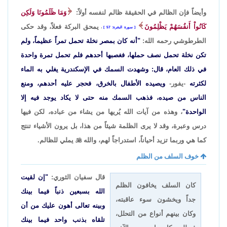
وأيضاً فإن الظالم في الحقيقة ظالم لنفسه أولاً:
وَمَا ظَلَمُونَا وَلَكِن
كَانُواْ أَنفُسَهُمْ يَظْلِمُونَ
يمحق البركة فعلاً، وقد حكى
سورة البقرة: 57
،
الطرطوشي رحمه الله:
"أنه كان بمصر نخلة تحمل تمراً عظيماً، ولم
تكن نخلة تحمل نصف حملها، فغصبها أحدهم فلم تحمل تمرة واحدة
في ذلك العام، قال: وشهدت السمك في الإسكندرية يغلي به الماء
لكثرته
-يفور-
ويصيده الأطفال بالخرق، فحجر عليه أحدهم، ومنع
الناس من صيده، فذهب السمك منه حتى لا يكاد يوجد فيه إلا
الواحدة"
، وهذه من آيات الله يُريها من يشاء من عباده، لكن فيها
درس وعبرة، وقد لا يرى الظلمة شيئاً من هذا، بل يرون الأشياء تنتج
كما هي وربما تزيد أحياناً، استدراجاً لهم، والله

يملي للظالم.
خوف السلف من الظلم
قال سفيان الثوري:
"إن لقيت
كان السلف يخافون الظلم
الله بسبعين ذنباً فيما بينك
جداً ويخشون سوء عاقبته،
وبينه تعالى أهون عليك من أن
وكان بينهم أنواع من التحلل،
تلقاه بذنب واحد فيما بينك