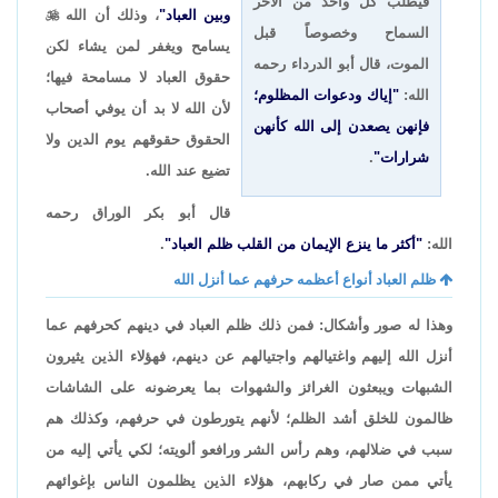
فيطلب كل واحد من الآخر
وبين العباد"
، وذلك أن الله

السماح وخصوصاً قبل
يسامح ويغفر لمن يشاء لكن
الموت، قال أبو الدرداء رحمه
حقوق العباد لا مسامحة فيها؛
الله:
"إياك ودعوات المظلوم؛
لأن الله لا بد أن يوفي أصحاب
فإنهن يصعدن إلى الله كأنهن
الحقوق حقوقهم يوم الدين ولا
شرارات"
.
تضيع عند الله.
قال أبو بكر الوراق رحمه
الله:
"أكثر ما ينزع الإيمان من القلب ظلم العباد"
.
ظلم العباد أنواع أعظمه حرفهم عما أنزل الله
وهذا له صور وأشكال: فمن ذلك ظلم العباد في دينهم كحرفهم عما
أنزل الله إليهم واغتيالهم واجتيالهم عن دينهم، فهؤلاء الذين يثيرون
الشبهات ويبعثون الغرائز والشهوات بما يعرضونه على الشاشات
ظالمون للخلق أشد الظلم؛ لأنهم يتورطون في حرفهم، وكذلك هم
سبب في ضلالهم، وهم رأس الشر ورافعو ألويته؛ لكي يأتي إليه من
يأتي ممن صار في ركابهم، هؤلاء الذين يظلمون الناس بإغوائهم