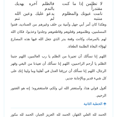
لا تظلمن إذا ما كنت
فالظلم آخره يهديك
مقتدراً
بالندم
نامت عيونك والمظلوم
يدعو عليك وعين الله
منتبه
لم تنم
وهكذا كان أمر أبي جهل وأمية بن خلف وغيرهم من الصناديد، فتنوا
المسلمين، وظلموهم وقتلوهم وقاطعوهم وجلدوا وعذبوا، فكان الله
لهم بالمرصاد، وكانت وقعة بدر الذي جعل الله فيها هذه المصارع
لهؤلاء البغاة الظلمة الطغاة.
اللهم إنا نسألك أن تجيرنا من الظلم يا رب العالمين، اللهم جنبنا
الظلم يا أرحم الراحمين، اللهم إنا نسألك أن تعيذنا من البغي وقهر
الرجال، اللهم إنا نسألك أن ترزقنا العدل في أهلينا وما ولينا إنك على
كل شيء قدير وبالإجابة جدير.
أقول قولي هذا، وأستغفر الله لي ولكم، فاستغفروه؛ إنه هو الغفور
الرحيم.
الخطبة الثانية
الحمد لله العلي القهار، الحمد لله العزيز الجبار، الحمد لله مكور