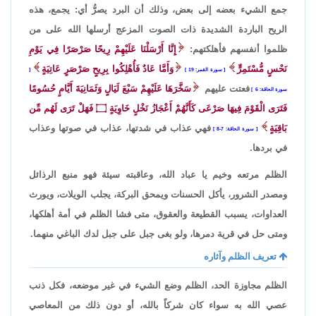
جمع الشيء بعضه إلى بعض، وذلك أن البرد يصرُّ أي: يجمع، هذه
الريح الباردة الشديدة ذات الصوت المزعج أرسلها الله على من
ظلموا أنفسهم فأهلكتهم:
إِنَّا أَرْسَلْنَا عَلَيْهِمْ رِيحًا صَرْصَرًا فِي يَوْمِ
نَحْسٍ مُّسْتَمِرٍّ
وَأَمَّا عَادٌ فَأُهْلِكُوا بِرِيحٍ صَرْصَرٍ عَاتِيَةٍ
سورة القمر: 19
فعتت عليهم
سَخَّرَهَا عَلَيْهِمْ سَبْعَ لَيَالٍ وَثَمَانِيَةَ أَيَّامٍ حُسُومًا
سورة الحاقة: 6
فَتَرَى الْقَوْمَ فِيهَا صَرْعَى كَأَنَّهُمْ أَعْجَازُ نَخْلٍ خَاوِيَةٍ
۝
فَهَلْ تَرَى لَهُم مِّن
بَاقِيَةٍ
فهي عذاب في شدتها، عذاب في صوتها وعذاب
سورة الحاقة: 7-8
في بردها.
الظلم مرتعه وخيم يا عباد الله، وعاقبته سيئة فهو منبع الرذائل
ومصدر الشرور، يأكل الحسنات ويمحق البركة، يجلب الويلات، ويورث
العداوات، يسبب القطيعة والعقوق، متى فشا الظلم في أمة أهلكها،
ومتى حل في قرية دمرها، ولو بغى جبل على جبل لدك الباغي منهما.
تعريف الظلم وآثاره
الظلم مجاوزة الحد، الظلم وضع الشيء في غير موضعه، فكل ذنب
عصي الله به سواء كان شركاً بالله، أو دون ذلك من المعاصي