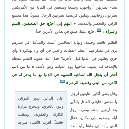
نساء يضربهن أزواجهن، وتسعة وسبعين في المائة من الأمريكيين
يضربون زوجاتهم، ومليونا فرنسية يضربهن الرجال سنوياً، هذا مجتمع
الرقي والتحضر والمدنية،
اللهم إني أحرِّج حق الضعيفين: اليتيم
والمرأة
حرَّج علينا: ضيق في هذين الأمرين جداً.
،
الظلم عاقبته وخيمة، ونهاية الظالمين أليمة، والمتأمل في سيرهم
يرى في مصارعهم أعظم العظات والعبر، في أي واد يهلكون؟ وأي
خزي يجللهم في الدنيا قبل الآخرة؟ جعل الله عقوبة الظلم معجلة
بالإضافة لما يصيب صاحبها يوم القيامة وهو الأشد:
ما من ذنب
أجدر أن يعجل الله لصاحبه العقوبة في الدنيا مع ما يدخر له في
الآخرة من البغي وقطيعة الرحم
.
وقال بعض أكابر التابعين لرجل:
على الباغي تدور الدوائر،
يا مفلس؛ فابتلي القائل بالدَّين
ويبوء بالخزي، ويتجرع مرارة
بعد أربعين سنة، وضرب رجل
الكارثة والعقوبة، وينقلب
أباه وسحبه إلى مكان، فقال
خاسئاً، أقرب الأشياء صرعة
الذي رآه: إلى هاهنا رأيت هذا