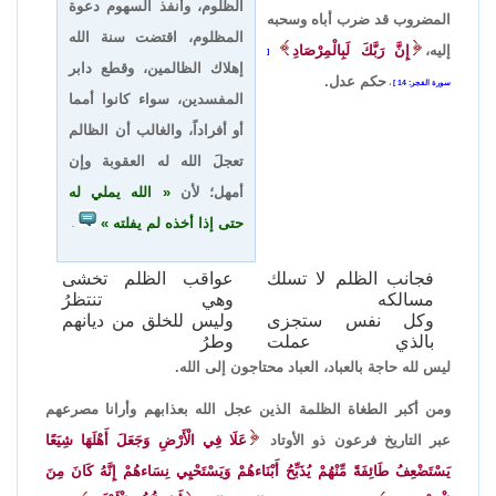
الظلوم، وأنفذ السهوم دعوة
المضروب قد ضرب أباه وسحبه
المظلوم، اقتضت سنة الله
إليه،
إِنَّ رَبَّكَ لَبِالْمِرْصَادِ
إهلاك الظالمين، وقطع دابر
حكم عدل.
سورة الفجر: 14
،
المفسدين، سواء كانوا أمما
أو أفراداً، والغالب أن الظالم
تعجلَ الله له العقوبة وإن
أمهل؛ لأن
الله يملي له
حتى إذا أخذه لم يفلته
.
فجانب الظلم لا تسلك
عواقب الظلم تخشى
مسالكه
وهي تنتظرُ
وكل نفس ستجزى
وليس للخلق من ديانهم
بالذي عملت
وطرُ
ليس لله حاجة بالعباد، العباد محتاجون إلى الله.
ومن أكبر الطغاة الظلمة الذين عجل الله بعذابهم وأرانا مصرعهم
عبر التاريخ فرعون ذو الأوتاد
عَلَا فِي الْأَرْضِ وَجَعَلَ أَهْلَهَا شِيَعًا
يَسْتَضْعِفُ طَائِفَةً مِّنْهُمْ يُذَبِّحُ أَبْنَاءهُمْ وَيَسْتَحْيِي نِسَاءهُمْ إِنَّهُ كَانَ مِنَ