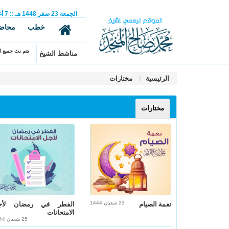
الجمعة
23
صفر
1448 هـ
::
7
أ
خطب
محاض
يتم بث جميع ال
مناشط الشيخ
الرئيسية
مختارات
مختارات
23 شعبان 1444
نعمة الصيام
الفطر في رمضان لأج
الامتحانات
25 شعبان 1444