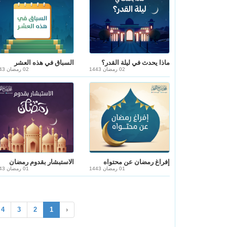
ماذا يحدث في ليلة القدر؟
السباق في هذه العشر
02 رمضان 1443
02 رمضان 1443
إفراغ رمضان عن محتواه
الاستبشار بقدوم رمضان
01 رمضان 1443
01 رمضان 1443
4
3
2
1
‹