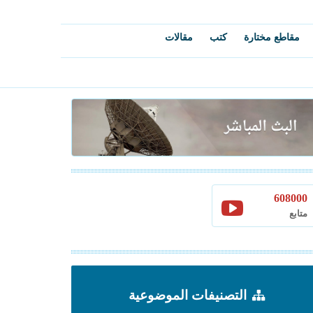
مقاطع مختارة
كتب
مقالات
608000
متابع
التصنيفات الموضوعية