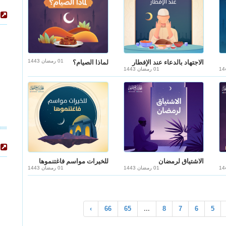
01 رمضان 1443
الاجتهاد بالدعاء عند الإفطار
لماذا الصيام؟
01 رمضان 1443
الاشتياق لرمضان
للخيرات مواسم فاغتنموها
01 رمضان 1443
01 رمضان 1443
›
66
65
...
8
7
6
5