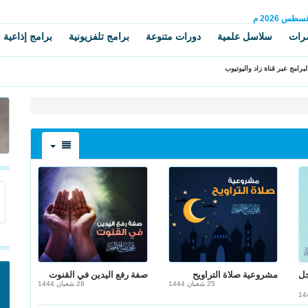
غسطس
2026 م
رات
سلاسل علمية
دورات متنوعة
برامج تلفزيونية
برامج إذاعية
برامج عبر قناة زاد واليوتيوب
ل
مشروعية صلاة التراويح
صفة رفع اليدين في القنوت
25 شعبان 1444
28 شعبان 1444