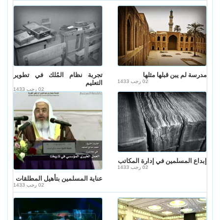
مدرسة لم يبن قبلها مثلها
تجربة نظام المُلك في تطوير
02 رجب 1433
التعليم
02 رجب 1433
إبداع المسلمين في إدارة المكاتب
02 رجب 1433
عناية المسلمين بتأهيل المطلقات
02 رجب 1433