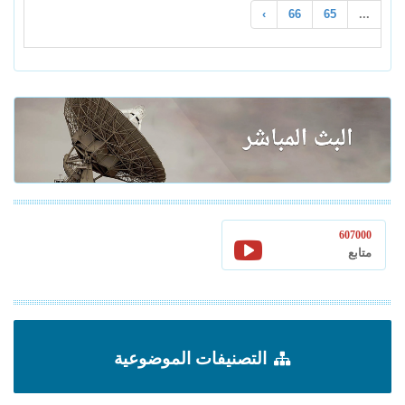
›
66
65
...
607000
متابع
التصنيفات الموضوعية