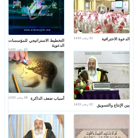
02 رجب 1433
الدعوة الاحترافية
التخطيط الاستراتيجي للمؤسسات
الدعوية
02 رجب 1433
08 رجب 1433
أسباب ضعف الذاكرة
02 رجب 1433
بين الإنتاج والتسويق