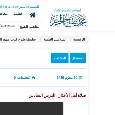
الجمعة
23
صفر
1448 هـ
::
7
أ
خطب
محاض
يتم بث جميع ال
مناشط الشيخ
الرئيسية
السلاسل العلمية
سلسلة شرح كتاب منهج ال
الاستماع
المشاهدة
20 محرّم 1430
التعليقات: 0
صلاة أهل الأعذار - الدرس السادس