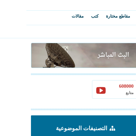
مقاطع مختارة
كتب
مقالات
608000
متابع
التصنيفات الموضوعية