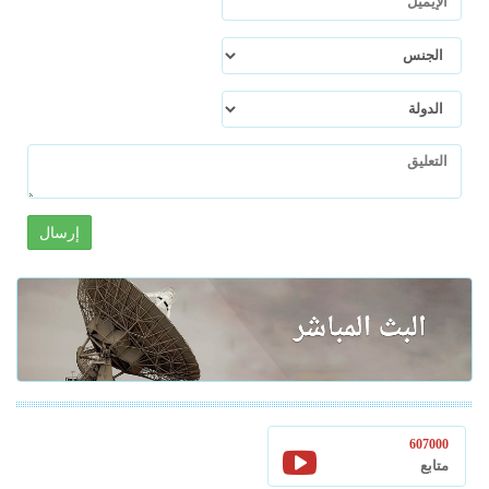
إرسال
607000
متابع